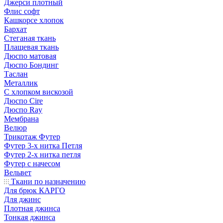
Джерси плотный
Флис софт
Кашкорсе хлопок
Бархат
Стеганая ткань
Плащевая ткань
Дюспо матовая
Дюспо Бондинг
Таслан
Металлик
С хлопком вискозой
Дюспо Cire
Дюспо Ray
Мембрана
Велюр
Трикотаж Футер
Футер 3-х нитка Петля
Футер 2-х нитка петля
Футер с начесом
Вельвет
Ткани по назначению
Для брюк КАРГО
Для джинс
Плотная джинса
Тонкая джинса