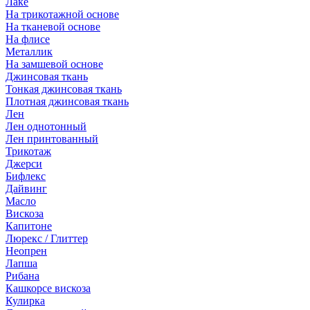
Лаке
На трикотажной основе
На тканевой основе
На флисе
Металлик
На замшевой основе
Джинсовая ткань
Тонкая джинсовая ткань
Плотная джинсовая ткань
Лен
Лен однотонный
Лен принтованный
Трикотаж
Джерси
Бифлекс
Дайвинг
Масло
Вискоза
Капитоне
Люрекс / Глиттер
Неопрен
Лапша
Рибана
Кашкорсе вискоза
Кулирка