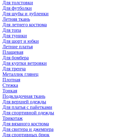
Для толстовки
Для футболки
Для шубы и дубленки
Летняя ткань
Для летнего костюма
Для топа
Для туники
Для шорт и юбки
Летние платья
Плащевая
Для бомбера
Для куртки ветровки
Для тренча
Металлик глянец
Плотная
Стежка
Тонкая
Подкладочная ткань
Для верхней одежды
Для платья с пайетками
Для спортивной одежды
Трикотаж
Для вязаного костюма
Для свитера и джемпера
Для спортивных брюк