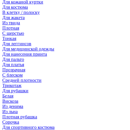
Для кожаной куртки
Для костюма
В клетку / полоску
Для жакета
Из твида
Плотная
С шерстью
Тонкая
Для леггинсов
Для медицинской одежды
Для нанесения принта
Для пальто
Для платья
Прозрачная
С блеском
Средней плотности
Трикотаж
Для рубашки
Белая
Вискоза
Из денима
Из льна
Плотная рубашка
Сорочка
Для спортивного костюма