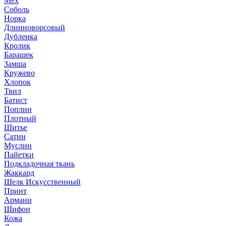
Мех
Соболь
Норка
Длинноворсовый
Дубленка
Кролик
Барашек
Замша
Кружево
Хлопок
Твил
Батист
Поплин
Плотный
Шитье
Сатин
Муслин
Пайетки
Подкладочная ткань
Жаккард
Шелк Искусственный
Принт
Армани
Шифон
Кожа