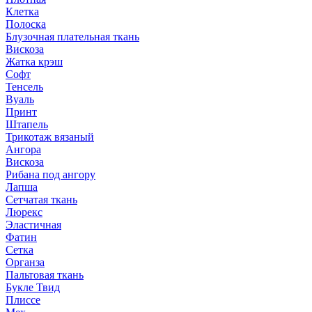
Клетка
Полоска
Блузочная плательная ткань
Вискоза
Жатка крэш
Софт
Тенсель
Вуаль
Принт
Штапель
Трикотаж вязаный
Ангора
Вискоза
Рибана под ангору
Лапша
Сетчатая ткань
Люрекс
Эластичная
Фатин
Сетка
Органза
Пальтовая ткань
Букле Твид
Плиссе