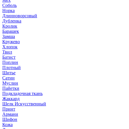
Мех
Соболь
Норка
Длинноворсовый
Дубленка
Кролик
Барашек
Замша
Кружево
Хлопок
Твил
Батист
Поплин
Плотный
Шитье
Сатин
Муслин
Пайетки
Подкладочная ткань
Жаккард
Шелк Искусственный
Принт
Армани
Шифон
Кожа