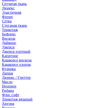
Сетчатая ткань
Люрекс
Эластичная
Фатин
Сетка
Стеганая ткань
Трикотаж
Бифлекс
Вискоза
Дайвинг
Джерси
Джерси плотный
Капитоне
Кашкорсе вискоза
Кашкорсе хлопок
Кулирка
Лапша
Люрекс / Глиттер
Масло
Неопрен
Рибана
Флис софт
Трикотаж вязаный
Ангора
Вискоза