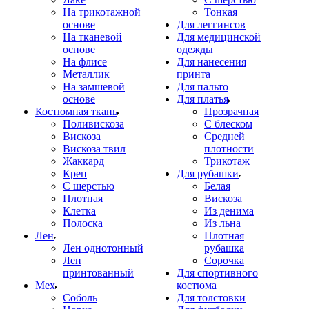
На трикотажной
Тонкая
основе
Для леггинсов
На тканевой
Для медицинской
основе
одежды
На флисе
Для нанесения
Металлик
принта
На замшевой
Для пальто
основе
Для платья
Костюмная ткань
Прозрачная
Поливискоза
С блеском
Вискоза
Средней
Вискоза твил
плотности
Жаккард
Трикотаж
Креп
Для рубашки
С шерстью
Белая
Плотная
Вискоза
Клетка
Из денима
Полоска
Из льна
Лен
Плотная
Лен однотонный
рубашка
Лен
Сорочка
принтованный
Для спортивного
Мех
костюма
Соболь
Для толстовки