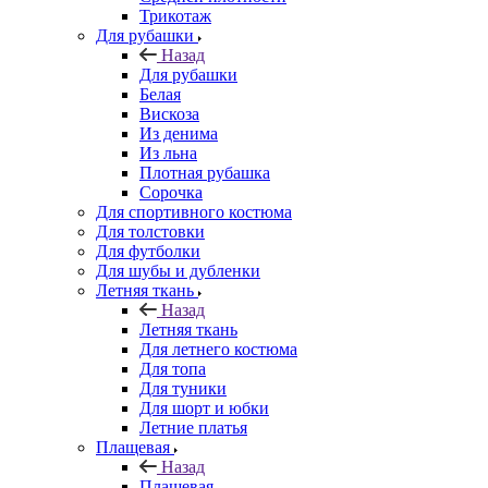
Трикотаж
Для рубашки
Назад
Для рубашки
Белая
Вискоза
Из денима
Из льна
Плотная рубашка
Сорочка
Для спортивного костюма
Для толстовки
Для футболки
Для шубы и дубленки
Летняя ткань
Назад
Летняя ткань
Для летнего костюма
Для топа
Для туники
Для шорт и юбки
Летние платья
Плащевая
Назад
Плащевая