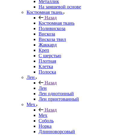
Металлик
На замшевой основе
Костюмная ткань
Назад
Костюмная ткань
Поливискоза
Вискоза
Вискоза твил
Жаккард
Креп
С шерстью
Плотная
Клетка
Полоска
Лен
Назад
Лен
Лен однотонный
Лен принтованный
Мех
Назад
Мех
Соболь
Норка
Длинноворсовый