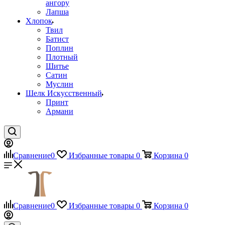
ангору
Лапша
Хлопок
Твил
Батист
Поплин
Плотный
Шитье
Сатин
Муслин
Шелк Искусственный
Принт
Армани
Сравнение
0
Избранные товары
0
Корзина
0
Сравнение
0
Избранные товары
0
Корзина
0