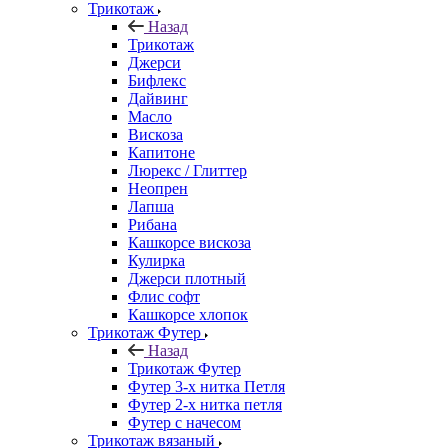
Трикотаж
Назад
Трикотаж
Джерси
Бифлекс
Дайвинг
Масло
Вискоза
Капитоне
Люрекс / Глиттер
Неопрен
Лапша
Рибана
Кашкорсе вискоза
Кулирка
Джерси плотный
Флис софт
Кашкорсе хлопок
Трикотаж Футер
Назад
Трикотаж Футер
Футер 3-х нитка Петля
Футер 2-х нитка петля
Футер с начесом
Трикотаж вязаный