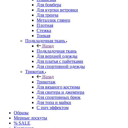
Для бомбера
Для куртки ветровки
Для тренча
Металлик глянец
Плотная
Стежка
Тонкая
Подкладочная ткань
Назад
Подкладочная ткань
Для верхней одежды
Для платья с пайетками
Для спортивной одежды
Трикотаж
Назад
Трикотаж
Для вязаного костюма
Для свитера и джемпера
Для спортивных брюк
Для топа и майки
С пич эффектом
Образы
Мерные лоскуты
% SALE