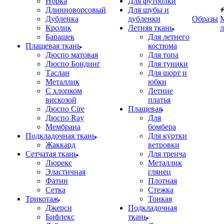
Норка
Для футболки
Длинноворсовый
Для шубы и
Дубленка
дубленки
Образы
Кролик
Летняя ткань
Барашек
Для летнего
Плащевая ткань
костюма
Дюспо матовая
Для топа
Дюспо Бондинг
Для туники
Таслан
Для шорт и
Металлик
юбки
С хлопком
Летние
вискозой
платья
Дюспо Cire
Плащевая
Дюспо Ray
Для
Мембрана
бомбера
Подкладочная ткань
Для куртки
Жаккард
ветровки
Сетчатая ткань
Для тренча
Люрекс
Металлик
Эластичная
глянец
Фатин
Плотная
Сетка
Стежка
Трикотаж
Тонкая
Джерси
Подкладочная
Бифлекс
ткань