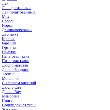
Лен
Лен однотонный
Лен принтованный
Мех
Соболь
Норка
Длинноворсовый
Дубленка
Кролик
Барашек
Органза
Пайетки
Пальтовая ткань
Плащевая ткань
Дюспо матовая
Дюспо Бондинг
Таслан
Металлик
С хлопком вискозой
Дюспо Cire
Дюспо Ray
Мембрана
Плиссе
Подкладочная ткань
Жаккард