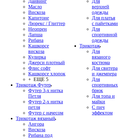
Дайвинг
Для
Масло
верхней
Вискоза
одежды
Капитоне
Для платья
Люрекс / Глиттер
с пайетками
Неопрен
Для
Лапша
спортивной
Рибана
одежды
Кашкорсе
Трикотаж
вискоза
Для
Кулирка
вязаного
Джерси плотный
костюма
Флис софт
Для свитера
Кашкорсе хлопок
и джемпера
+ ЕЩЕ 5
Для
Трикотаж Футер
спортивных
Футер 3-х нитка
брюк
Петля
Для топа и
Футер 2-х нитка
майки
петля
С пич
Футер с начесом
эффектом
Трикотаж вязаный
Ангора
Вискоза
Рибана под