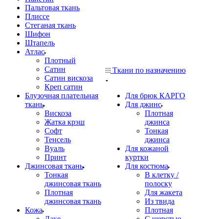
Пальтовая ткань
Плиссе
Стеганая ткань
Шифон
Штапель
Атлас
Плотный
Сатин
Ткани по назначению
Сатин вискоза
Креп сатин
Блузочная плательная
Для брюк КАРГО
ткань
Для джинс
Вискоза
Плотная
Жатка крэш
джинса
Софт
Тонкая
Тенсель
джинса
Вуаль
Для кожаной
Принт
куртки
Джинсовая ткань
Для костюма
Тонкая
В клетку /
джинсовая ткань
полоску
Плотная
Для жакета
джинсовая ткань
Из твида
Кожа
Плотная
Лаке
С шерстью