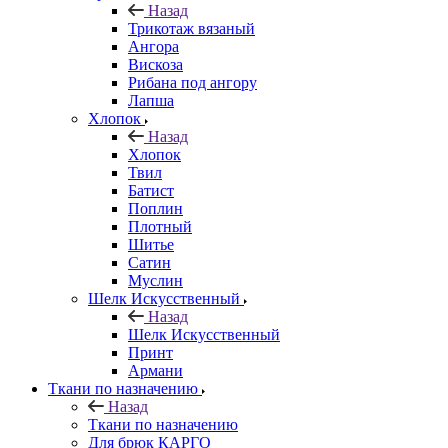
Назад
Трикотаж вязаный
Ангора
Вискоза
Рибана под ангору
Лапша
Хлопок
Назад
Хлопок
Твил
Батист
Поплин
Плотный
Шитье
Сатин
Муслин
Шелк Искусственный
Назад
Шелк Искусственный
Принт
Армани
Ткани по назначению
Назад
Ткани по назначению
Для брюк КАРГО