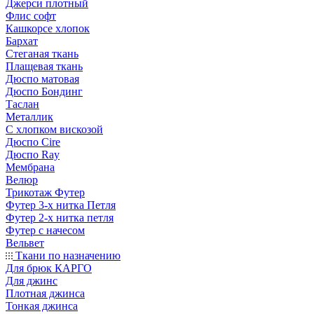
Джерси плотный
Флис софт
Кашкорсе хлопок
Бархат
Стеганая ткань
Плащевая ткань
Дюспо матовая
Дюспо Бондинг
Таслан
Металлик
С хлопком вискозой
Дюспо Cire
Дюспо Ray
Мембрана
Велюр
Трикотаж Футер
Футер 3-х нитка Петля
Футер 2-х нитка петля
Футер с начесом
Вельвет
Ткани по назначению
Для брюк КАРГО
Для джинс
Плотная джинса
Тонкая джинса