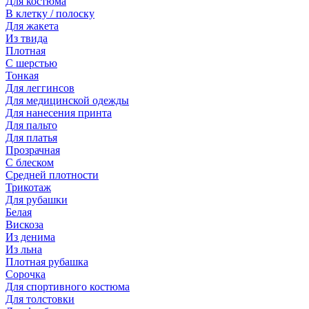
Для костюма
В клетку / полоску
Для жакета
Из твида
Плотная
С шерстью
Тонкая
Для леггинсов
Для медицинской одежды
Для нанесения принта
Для пальто
Для платья
Прозрачная
С блеском
Средней плотности
Трикотаж
Для рубашки
Белая
Вискоза
Из денима
Из льна
Плотная рубашка
Сорочка
Для спортивного костюма
Для толстовки