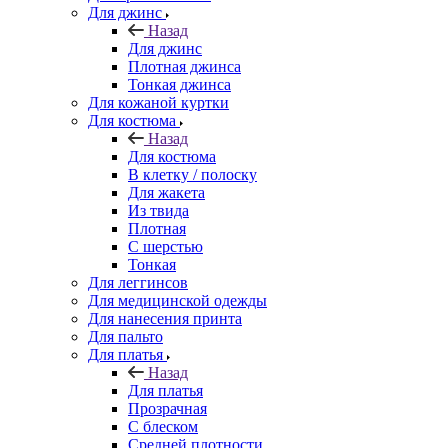
Для джинс
Назад
Для джинс
Плотная джинса
Тонкая джинса
Для кожаной куртки
Для костюма
Назад
Для костюма
В клетку / полоску
Для жакета
Из твида
Плотная
С шерстью
Тонкая
Для леггинсов
Для медицинской одежды
Для нанесения принта
Для пальто
Для платья
Назад
Для платья
Прозрачная
С блеском
Средней плотности