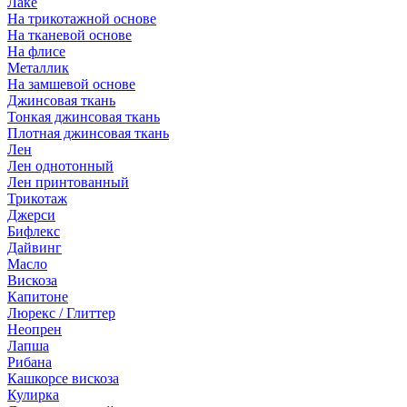
Лаке
На трикотажной основе
На тканевой основе
На флисе
Металлик
На замшевой основе
Джинсовая ткань
Тонкая джинсовая ткань
Плотная джинсовая ткань
Лен
Лен однотонный
Лен принтованный
Трикотаж
Джерси
Бифлекс
Дайвинг
Масло
Вискоза
Капитоне
Люрекс / Глиттер
Неопрен
Лапша
Рибана
Кашкорсе вискоза
Кулирка