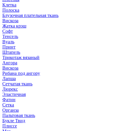
Клетка
Полоска
Блузочная плательная ткань
Вискоза
Жатка крэш
Софт
Тенсель
Вуаль
Принт
Штапель
Трикотаж вязаный
Ангора
Вискоза
Рибана под ангору
Лапша
Сетчатая ткань
Люрекс
Эластичная
Фатин
Сетка
Органза
Пальтовая ткань
Букле Твид
Плиссе