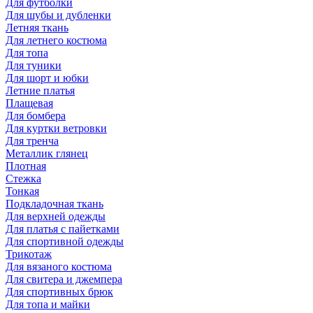
Для футболки
Для шубы и дубленки
Летняя ткань
Для летнего костюма
Для топа
Для туники
Для шорт и юбки
Летние платья
Плащевая
Для бомбера
Для куртки ветровки
Для тренча
Металлик глянец
Плотная
Стежка
Тонкая
Подкладочная ткань
Для верхней одежды
Для платья с пайетками
Для спортивной одежды
Трикотаж
Для вязаного костюма
Для свитера и джемпера
Для спортивных брюк
Для топа и майки