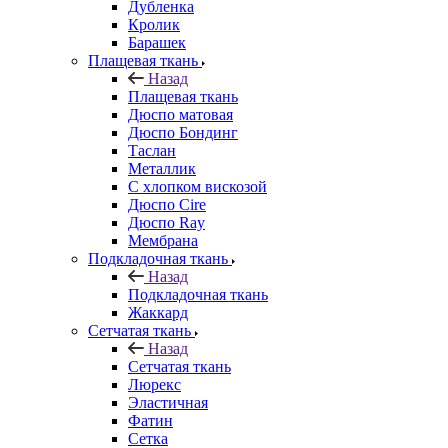
Дубленка
Кролик
Барашек
Плащевая ткань
Назад
Плащевая ткань
Дюспо матовая
Дюспо Бондинг
Таслан
Металлик
С хлопком вискозой
Дюспо Cire
Дюспо Ray
Мембрана
Подкладочная ткань
Назад
Подкладочная ткань
Жаккард
Сетчатая ткань
Назад
Сетчатая ткань
Люрекс
Эластичная
Фатин
Сетка