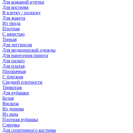
Для кожаной куртки
Для костюма
В клетку / полоску
Для жакета
Из твида
Плотная
С шерстью
Тонкая
Для леггинсов
Для медицинской одежды
Для нанесения принта
Для пальто
Для платья
Прозрачная
С блеском
Средней плотности
Трикотаж
Для рубашки
Белая
Вискоза
Из денима
Из льна
Плотная рубашка
Сорочка
Для спортивного костюма