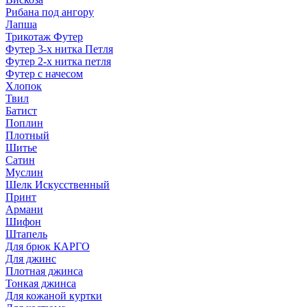
Рибана под ангору
Лапша
Трикотаж Футер
Футер 3-х нитка Петля
Футер 2-х нитка петля
Футер с начесом
Хлопок
Твил
Батист
Поплин
Плотный
Шитье
Сатин
Муслин
Шелк Искусственный
Принт
Армани
Шифон
Штапель
Для брюк КАРГО
Для джинс
Плотная джинса
Тонкая джинса
Для кожаной куртки