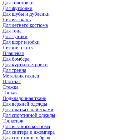
Для толстовки
Для футболки
Для шубы и дубленки
Летняя ткань
Для летнего костюма
Для топа
Для туники
Для шорт и юбки
Летние платья
Плащевая
Для бомбера
Для куртки ветровки
Для тренча
Металлик глянец
Плотная
Стежка
Тонкая
Подкладочная ткань
Для верхней одежды
Для платья с пайетками
Для спортивной одежды
Трикотаж
Для вязаного костюма
Для свитера и джемпера
Для спортивных брюк