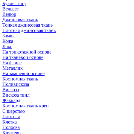
Букле Твид
Вельвет
Велюр
Джинсовая ткань
Тонкая джинсовая ткань
Плотная джинсовая ткань
Замша
Кожа
Лаке
На трикотажной основе
На тканевой основе
На флисе
Металлик
На замшевой основе
Костюмная ткань
Поливискоза
Вискоза
Вискоза твил
Жаккард
Костюмная ткань креп
С шерстью
Плотная
Клетка
Полоска
Кружево