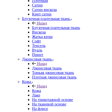
Плотный
Сатин
Сатин вискоза
Креп сатин
Блузочная плательная ткань
Назад
Блузочная плательная ткань
Вискоза
Жатка крэш
Софт
Тенсель
Вуаль
Принт
Джинсовая ткань
Назад
Джинсовая ткань
Тонкая джинсовая ткань
Плотная джинсовая ткань
Кожа
Назад
Кожа
Лаке
На трикотажной основе
На тканевой основе
На флисе