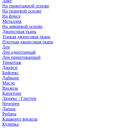
Лаке
На трикотажной основе
На тканевой основе
На флисе
Металлик
На замшевой основе
Джинсовая ткань
Тонкая джинсовая ткань
Плотная джинсовая ткань
Лен
Лен однотонный
Лен принтованный
Трикотаж
Джерси
Бифлекс
Дайвинг
Масло
Вискоза
Капитоне
Люрекс / Глиттер
Неопрен
Лапша
Рибана
Кашкорсе вискоза
Кулирка