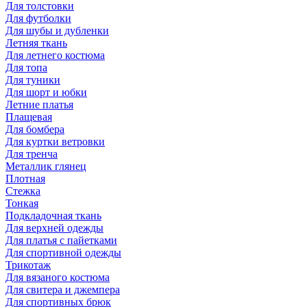
Для толстовки
Для футболки
Для шубы и дубленки
Летняя ткань
Для летнего костюма
Для топа
Для туники
Для шорт и юбки
Летние платья
Плащевая
Для бомбера
Для куртки ветровки
Для тренча
Металлик глянец
Плотная
Стежка
Тонкая
Подкладочная ткань
Для верхней одежды
Для платья с пайетками
Для спортивной одежды
Трикотаж
Для вязаного костюма
Для свитера и джемпера
Для спортивных брюк