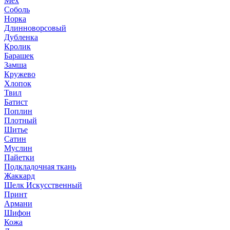
Мех
Соболь
Норка
Длинноворсовый
Дубленка
Кролик
Барашек
Замша
Кружево
Хлопок
Твил
Батист
Поплин
Плотный
Шитье
Сатин
Муслин
Пайетки
Подкладочная ткань
Жаккард
Шелк Искусственный
Принт
Армани
Шифон
Кожа