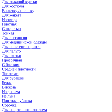
Для кожаной куртки
Для костюма
В клетку / полоску
Для жакета
Из твида
Плотная
С шерстью
Тонкая
Для леггинсов
Для медицинской одежды
Для нанесения принта
Для пальто
Для платья
Прозрачная
С блеском
Средней плотности
Трикотаж
Для рубашки
Белая
Вискоза
Из денима
Из льна
Плотная рубашка
Сорочка
Для спортивного костюма