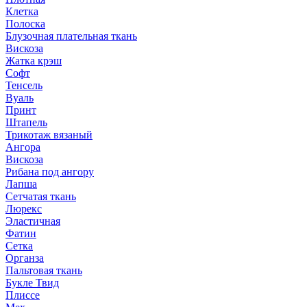
Клетка
Полоска
Блузочная плательная ткань
Вискоза
Жатка крэш
Софт
Тенсель
Вуаль
Принт
Штапель
Трикотаж вязаный
Ангора
Вискоза
Рибана под ангору
Лапша
Сетчатая ткань
Люрекс
Эластичная
Фатин
Сетка
Органза
Пальтовая ткань
Букле Твид
Плиссе