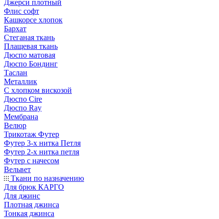
Джерси плотный
Флис софт
Кашкорсе хлопок
Бархат
Стеганая ткань
Плащевая ткань
Дюспо матовая
Дюспо Бондинг
Таслан
Металлик
С хлопком вискозой
Дюспо Cire
Дюспо Ray
Мембрана
Велюр
Трикотаж Футер
Футер 3-х нитка Петля
Футер 2-х нитка петля
Футер с начесом
Вельвет
Ткани по назначению
Для брюк КАРГО
Для джинс
Плотная джинса
Тонкая джинса