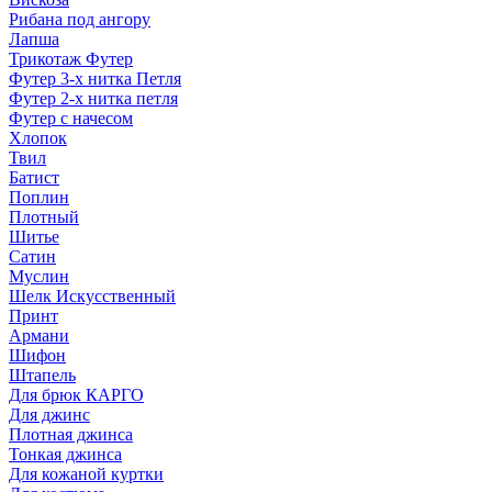
Рибана под ангору
Лапша
Трикотаж Футер
Футер 3-х нитка Петля
Футер 2-х нитка петля
Футер с начесом
Хлопок
Твил
Батист
Поплин
Плотный
Шитье
Сатин
Муслин
Шелк Искусственный
Принт
Армани
Шифон
Штапель
Для брюк КАРГО
Для джинс
Плотная джинса
Тонкая джинса
Для кожаной куртки