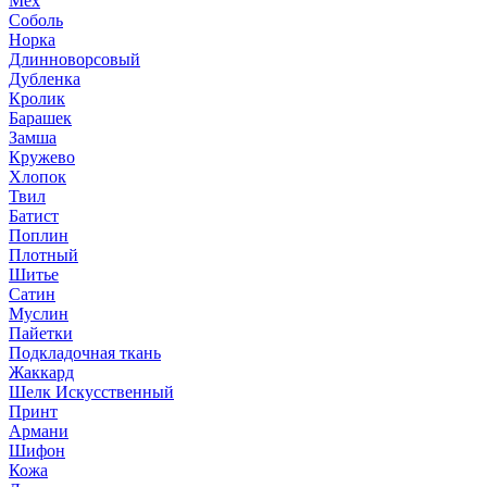
Мех
Соболь
Норка
Длинноворсовый
Дубленка
Кролик
Барашек
Замша
Кружево
Хлопок
Твил
Батист
Поплин
Плотный
Шитье
Сатин
Муслин
Пайетки
Подкладочная ткань
Жаккард
Шелк Искусственный
Принт
Армани
Шифон
Кожа