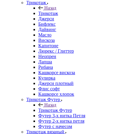
Трикотаж
Назад
Трикотаж
Джерси
Бифлекс
Дайвинг
Масло
Вискоза
Капитоне
Люрекс / Глиттер
Неопрен
Лапша
Рибана
Кашкорсе вискоза
Кулирка
Джерси плотный
Флис софт
Кашкорсе хлопок
Трикотаж Футер
Назад
Трикотаж Футер
Футер 3-х нитка Петля
Футер 2-х нитка петля
Футер с начесом
Трикотаж вязаный