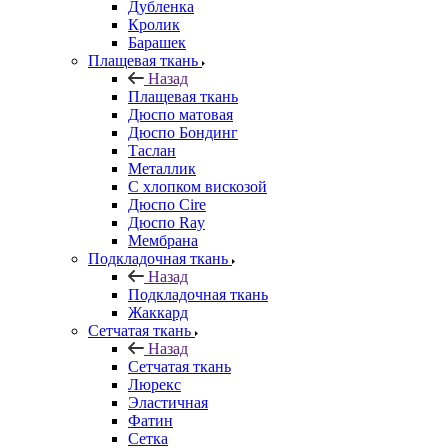
Дубленка
Кролик
Барашек
Плащевая ткань
Назад
Плащевая ткань
Дюспо матовая
Дюспо Бондинг
Таслан
Металлик
С хлопком вискозой
Дюспо Cire
Дюспо Ray
Мембрана
Подкладочная ткань
Назад
Подкладочная ткань
Жаккард
Сетчатая ткань
Назад
Сетчатая ткань
Люрекс
Эластичная
Фатин
Сетка