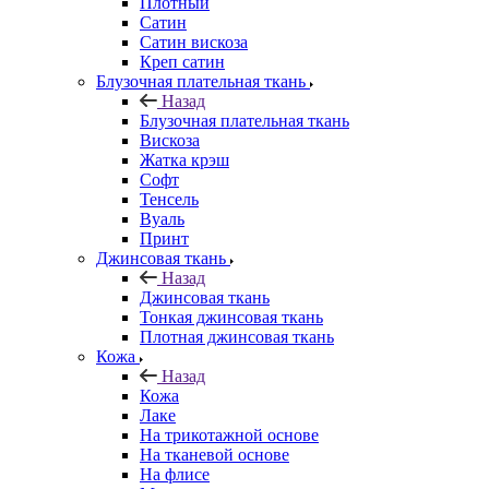
Плотный
Сатин
Сатин вискоза
Креп сатин
Блузочная плательная ткань
Назад
Блузочная плательная ткань
Вискоза
Жатка крэш
Софт
Тенсель
Вуаль
Принт
Джинсовая ткань
Назад
Джинсовая ткань
Тонкая джинсовая ткань
Плотная джинсовая ткань
Кожа
Назад
Кожа
Лаке
На трикотажной основе
На тканевой основе
На флисе