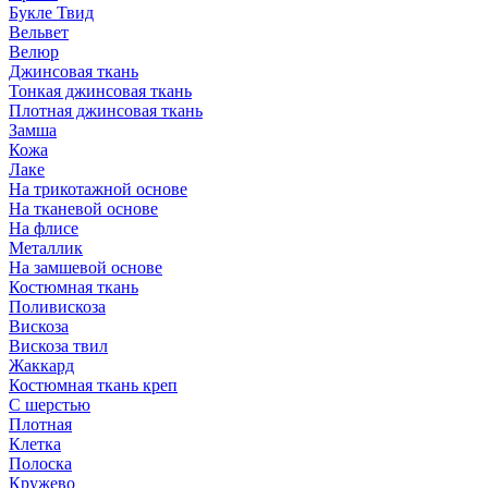
Букле Твид
Вельвет
Велюр
Джинсовая ткань
Тонкая джинсовая ткань
Плотная джинсовая ткань
Замша
Кожа
Лаке
На трикотажной основе
На тканевой основе
На флисе
Металлик
На замшевой основе
Костюмная ткань
Поливискоза
Вискоза
Вискоза твил
Жаккард
Костюмная ткань креп
С шерстью
Плотная
Клетка
Полоска
Кружево