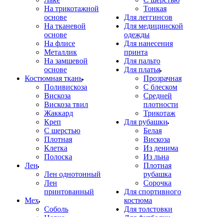
На трикотажной
Тонкая
основе
Для леггинсов
На тканевой
Для медицинской
основе
одежды
На флисе
Для нанесения
Металлик
принта
На замшевой
Для пальто
основе
Для платья
Костюмная ткань
Прозрачная
Поливискоза
С блеском
Вискоза
Средней
Вискоза твил
плотности
Жаккард
Трикотаж
Креп
Для рубашки
С шерстью
Белая
Плотная
Вискоза
Клетка
Из денима
Полоска
Из льна
Лен
Плотная
Лен однотонный
рубашка
Лен
Сорочка
принтованный
Для спортивного
Мех
костюма
Соболь
Для толстовки