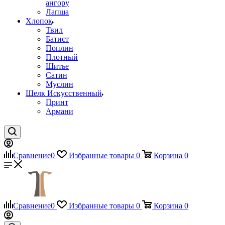
ангору
Лапша
Хлопок
Твил
Батист
Поплин
Плотный
Шитье
Сатин
Муслин
Шелк Искусственный
Принт
Армани
Сравнение
0
Избранные товары
0
Корзина
0
Сравнение
0
Избранные товары
0
Корзина
0