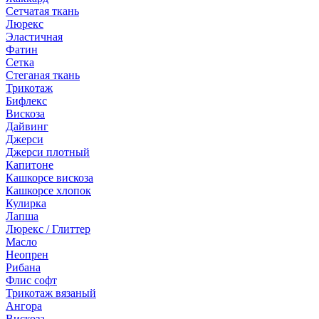
Сетчатая ткань
Люрекс
Эластичная
Фатин
Сетка
Стеганая ткань
Трикотаж
Бифлекс
Вискоза
Дайвинг
Джерси
Джерси плотный
Капитоне
Кашкорсе вискоза
Кашкорсе хлопок
Кулирка
Лапша
Люрекс / Глиттер
Масло
Неопрен
Рибана
Флис софт
Трикотаж вязаный
Ангора
Вискоза