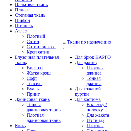
Пальтовая ткань
Плиссе
Стеганая ткань
Шифон
Штапель
Атлас
Плотный
Сатин
Ткани по назначению
Сатин вискоза
Креп сатин
Блузочная плательная
Для брюк КАРГО
ткань
Для джинс
Вискоза
Плотная
Жатка крэш
джинса
Софт
Тонкая
Тенсель
джинса
Вуаль
Для кожаной
Принт
куртки
Джинсовая ткань
Для костюма
Тонкая
В клетку /
джинсовая ткань
полоску
Плотная
Для жакета
джинсовая ткань
Из твида
Кожа
Плотная
Лаке
С шерстью