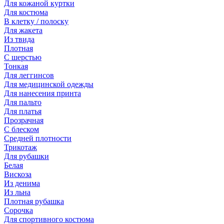
Для кожаной куртки
Для костюма
В клетку / полоску
Для жакета
Из твида
Плотная
С шерстью
Тонкая
Для леггинсов
Для медицинской одежды
Для нанесения принта
Для пальто
Для платья
Прозрачная
С блеском
Средней плотности
Трикотаж
Для рубашки
Белая
Вискоза
Из денима
Из льна
Плотная рубашка
Сорочка
Для спортивного костюма