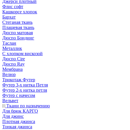
Джерси плотный
Флис софт
Кашкорсе хлопок
Бархат
Стеганая ткань
Плащевая ткань
Дюспо матовая
Дюспо Бондинг
Таслан
Металлик
С хлопком вискозой
Дюспо Cire
Дюспо Ray
Мембрана
Велюр
Трикотаж Футер
Футер 3-х нитка Петля
Футер 2-х нитка петля
Футер с начесом
Вельвет
Ткани по назначению
Для брюк КАРГО
Для джинс
Плотная джинса
Тонкая джинса