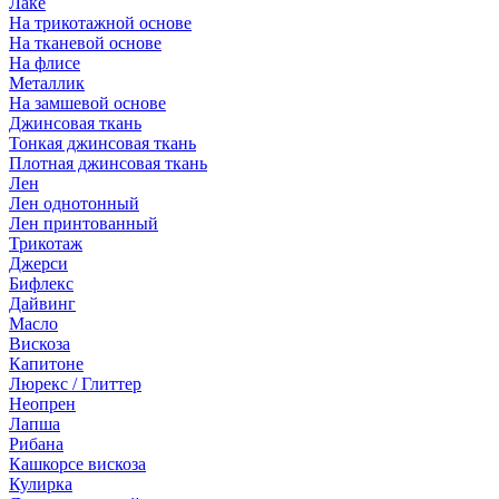
Лаке
На трикотажной основе
На тканевой основе
На флисе
Металлик
На замшевой основе
Джинсовая ткань
Тонкая джинсовая ткань
Плотная джинсовая ткань
Лен
Лен однотонный
Лен принтованный
Трикотаж
Джерси
Бифлекс
Дайвинг
Масло
Вискоза
Капитоне
Люрекс / Глиттер
Неопрен
Лапша
Рибана
Кашкорсе вискоза
Кулирка