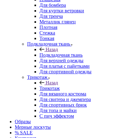
Для бомбера
Для куртки ветровки
Для тренча
Металлик глянец
Плотная
Стежка
Тонкая
Подкладочная ткань
Назад
Подкладочная ткань
Для верхней одежды
Для платья с пайетками
Для спортивной одежды
Трикотаж
Назад
Трикотаж
Для вязаного костюма
Для свитера и джемпера
Для спортивных брюк
Для топа и майки
С пич эффектом
Образы
Мерные лоскуты
% SALE