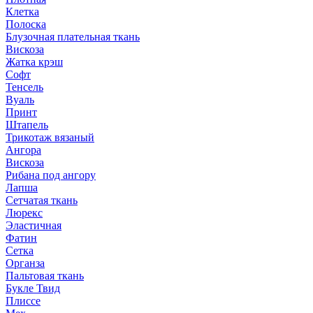
Клетка
Полоска
Блузочная плательная ткань
Вискоза
Жатка крэш
Софт
Тенсель
Вуаль
Принт
Штапель
Трикотаж вязаный
Ангора
Вискоза
Рибана под ангору
Лапша
Сетчатая ткань
Люрекс
Эластичная
Фатин
Сетка
Органза
Пальтовая ткань
Букле Твид
Плиссе