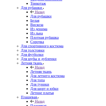
Трикотаж
Для рубашки
Назад
Для рубашки
Белая
Вискоза
Из денима
Из льна
Плотная рубашка
Сорочка
Для спортивного костюма
Для толстовки
Для футболки
Для шубы и дубленки
Летняя ткань
Назад
Летняя ткань
Для летнего костюма
Для топа
Для туники
Для шорт и юбки
Летние платья
Плащевая
Назад
Плащевая