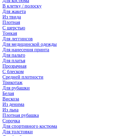
Для костюма
В клетку / полоску
Для жакета
Из твида
Плотная
С шерстью
Тонкая
Для леггинсов
Для медицинской одежды
Для нанесения принта
Для пальто
Для платья
Прозрачная
С блеском
Средней плотности
Трикотаж
Для рубашки
Белая
Вискоза
Из денима
Из льна
Плотная рубашка
Сорочка
Для спортивного костюма
Для толстовки