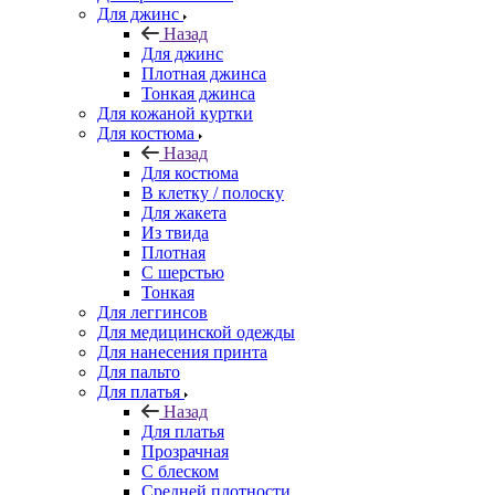
Для джинс
Назад
Для джинс
Плотная джинса
Тонкая джинса
Для кожаной куртки
Для костюма
Назад
Для костюма
В клетку / полоску
Для жакета
Из твида
Плотная
С шерстью
Тонкая
Для леггинсов
Для медицинской одежды
Для нанесения принта
Для пальто
Для платья
Назад
Для платья
Прозрачная
С блеском
Средней плотности