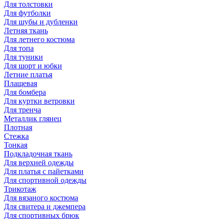
Для толстовки
Для футболки
Для шубы и дубленки
Летняя ткань
Для летнего костюма
Для топа
Для туники
Для шорт и юбки
Летние платья
Плащевая
Для бомбера
Для куртки ветровки
Для тренча
Металлик глянец
Плотная
Стежка
Тонкая
Подкладочная ткань
Для верхней одежды
Для платья с пайетками
Для спортивной одежды
Трикотаж
Для вязаного костюма
Для свитера и джемпера
Для спортивных брюк