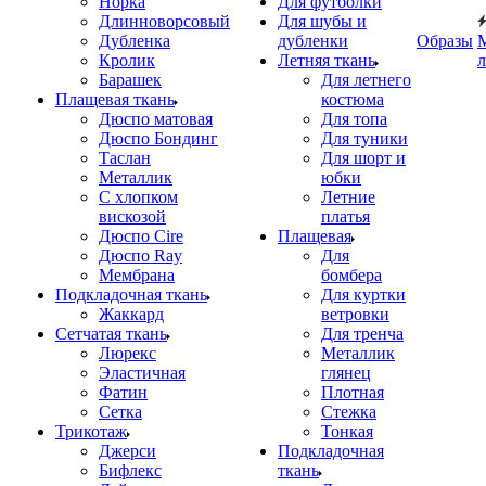
Норка
Для футболки
Длинноворсовый
Для шубы и
Дубленка
дубленки
Образы
Кролик
Летняя ткань
Барашек
Для летнего
Плащевая ткань
костюма
Дюспо матовая
Для топа
Дюспо Бондинг
Для туники
Таслан
Для шорт и
Металлик
юбки
С хлопком
Летние
вискозой
платья
Дюспо Cire
Плащевая
Дюспо Ray
Для
Мембрана
бомбера
Подкладочная ткань
Для куртки
Жаккард
ветровки
Сетчатая ткань
Для тренча
Люрекс
Металлик
Эластичная
глянец
Фатин
Плотная
Сетка
Стежка
Трикотаж
Тонкая
Джерси
Подкладочная
Бифлекс
ткань