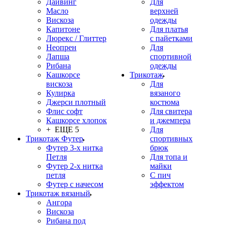
Дайвинг
Для
Масло
верхней
Вискоза
одежды
Капитоне
Для платья
Люрекс / Глиттер
с пайетками
Неопрен
Для
Лапша
спортивной
Рибана
одежды
Кашкорсе
Трикотаж
вискоза
Для
Кулирка
вязаного
Джерси плотный
костюма
Флис софт
Для свитера
Кашкорсе хлопок
и джемпера
+ ЕЩЕ 5
Для
Трикотаж Футер
спортивных
Футер 3-х нитка
брюк
Петля
Для топа и
Футер 2-х нитка
майки
петля
С пич
Футер с начесом
эффектом
Трикотаж вязаный
Ангора
Вискоза
Рибана под