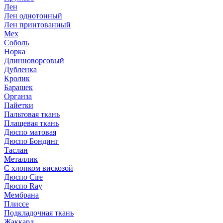
Лен
Лен однотонный
Лен принтованный
Мех
Соболь
Норка
Длинноворсовый
Дубленка
Кролик
Барашек
Органза
Пайетки
Пальтовая ткань
Плащевая ткань
Дюспо матовая
Дюспо Бондинг
Таслан
Металлик
С хлопком вискозой
Дюспо Cire
Дюспо Ray
Мембрана
Плиссе
Подкладочная ткань
Жаккард