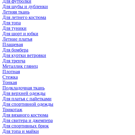
Для футболки
Для шубы и дубленки
Летняя ткань
Для летнего костюма
Для топа
Для туники
Для шорт и юбки
Летние платья
Плащевая
Для бомбера
Для куртки ветровки
Для тренча
Металлик глянец
Плотная
Стежка
Тонкая
Подкладочная ткань
Для верхней одежды
Для платья с пайетками
Для спортивной одежды
Трикотаж
Для вязаного костюма
Для свитера и джемпера
Для спортивных брюк
Для топа и майки