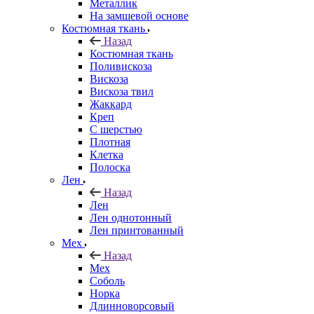
Металлик
На замшевой основе
Костюмная ткань
Назад
Костюмная ткань
Поливискоза
Вискоза
Вискоза твил
Жаккард
Креп
С шерстью
Плотная
Клетка
Полоска
Лен
Назад
Лен
Лен однотонный
Лен принтованный
Мех
Назад
Мех
Соболь
Норка
Длинноворсовый