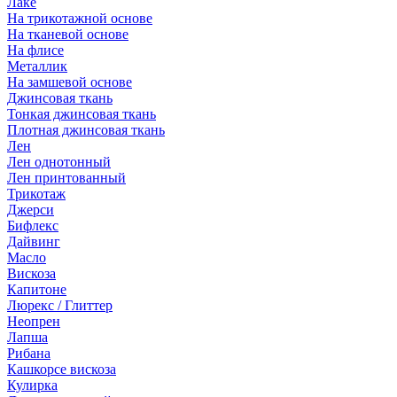
Лаке
На трикотажной основе
На тканевой основе
На флисе
Металлик
На замшевой основе
Джинсовая ткань
Тонкая джинсовая ткань
Плотная джинсовая ткань
Лен
Лен однотонный
Лен принтованный
Трикотаж
Джерси
Бифлекс
Дайвинг
Масло
Вискоза
Капитоне
Люрекс / Глиттер
Неопрен
Лапша
Рибана
Кашкорсе вискоза
Кулирка