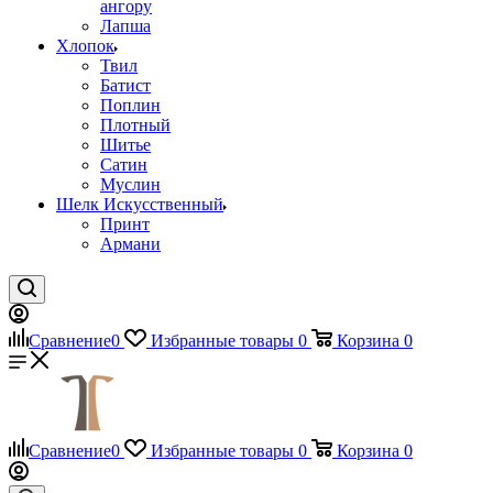
ангору
Лапша
Хлопок
Твил
Батист
Поплин
Плотный
Шитье
Сатин
Муслин
Шелк Искусственный
Принт
Армани
Сравнение
0
Избранные товары
0
Корзина
0
Сравнение
0
Избранные товары
0
Корзина
0