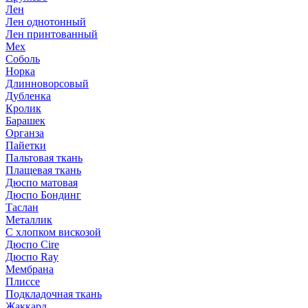
Лен
Лен однотонный
Лен принтованный
Мех
Соболь
Норка
Длинноворсовый
Дубленка
Кролик
Барашек
Органза
Пайетки
Пальтовая ткань
Плащевая ткань
Дюспо матовая
Дюспо Бондинг
Таслан
Металлик
С хлопком вискозой
Дюспо Cire
Дюспо Ray
Мембрана
Плиссе
Подкладочная ткань
Жаккард