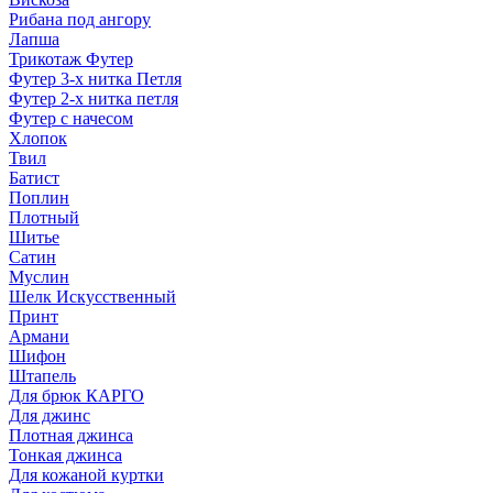
Рибана под ангору
Лапша
Трикотаж Футер
Футер 3-х нитка Петля
Футер 2-х нитка петля
Футер с начесом
Хлопок
Твил
Батист
Поплин
Плотный
Шитье
Сатин
Муслин
Шелк Искусственный
Принт
Армани
Шифон
Штапель
Для брюк КАРГО
Для джинс
Плотная джинса
Тонкая джинса
Для кожаной куртки