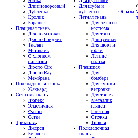
Норка
Для футболки
Длинноворсовый
Для шубы и
Дубленка
дубленки
Образы
Кролик
Летняя ткань
Барашек
Для летнего
Плащевая ткань
костюма
Дюспо матовая
Для топа
Дюспо Бондинг
Для туники
Таслан
Для шорт и
Металлик
юбки
С хлопком
Летние
вискозой
платья
Дюспо Cire
Плащевая
Дюспо Ray
Для
Мембрана
бомбера
Подкладочная ткань
Для куртки
Жаккард
ветровки
Сетчатая ткань
Для тренча
Люрекс
Металлик
Эластичная
глянец
Фатин
Плотная
Сетка
Стежка
Трикотаж
Тонкая
Джерси
Подкладочная
Бифлекс
ткань