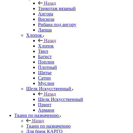
Назад
Трикотаж вязаный
Ангора
Вискоза
Рибана под ангору
Лапша
Хлопок
Назад
Хлопок
Твил
Батист
Поплин
Плотный
Шитье
Сатин
Муслин
Шелк Искусственный
Назад
Шелк Искусственный
Принт
Армани
Ткани по назначению
Назад
Ткани по назначению
Для брюк КАРГО