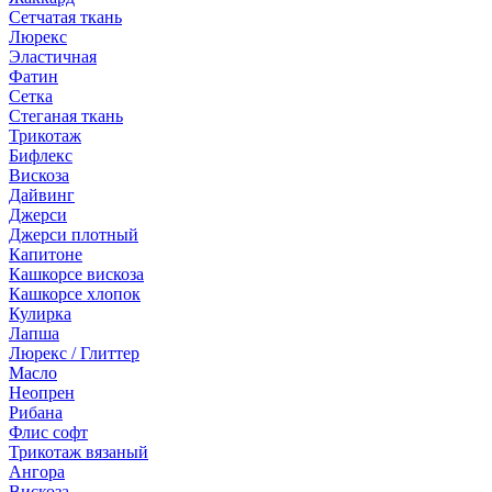
Сетчатая ткань
Люрекс
Эластичная
Фатин
Сетка
Стеганая ткань
Трикотаж
Бифлекс
Вискоза
Дайвинг
Джерси
Джерси плотный
Капитоне
Кашкорсе вискоза
Кашкорсе хлопок
Кулирка
Лапша
Люрекс / Глиттер
Масло
Неопрен
Рибана
Флис софт
Трикотаж вязаный
Ангора
Вискоза