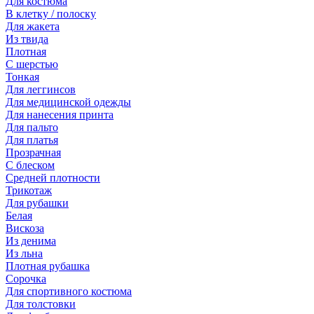
Для костюма
В клетку / полоску
Для жакета
Из твида
Плотная
С шерстью
Тонкая
Для леггинсов
Для медицинской одежды
Для нанесения принта
Для пальто
Для платья
Прозрачная
С блеском
Средней плотности
Трикотаж
Для рубашки
Белая
Вискоза
Из денима
Из льна
Плотная рубашка
Сорочка
Для спортивного костюма
Для толстовки