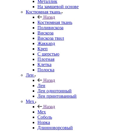
Металлик
На замшевой основе
Костюмная ткань
Назад
Костюмная ткань
Поливискоза
Вискоза
Вискоза твил
Жаккард
Креп
С шерстью
Плотная
Клетка
Полоска
Лен
Назад
Лен
Лен однотонный
Лен принтованный
Мех
Назад
Мех
Соболь
Норка
Длинноворсовый