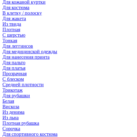
Для кожаной куртки
Для костюма
В клетку / полоску
Для жакета
Из твида
Плотная
С шерстью
Тонкая
Для леггинсов
Для медицинской одежды
Для нанесения принта
Для пальто
Для платья
Прозрачная
С блеском
Средней плотности
Трикотаж
Для рубашки
Белая
Вискоза
Из денима
Из льна
Плотная рубашка
Сорочка
Для спортивного костюма