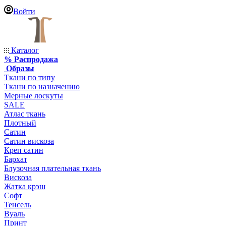
Войти
Каталог
% Распродажа
Образы
Ткани по типу
Ткани по назначению
Мерные лоскуты
SALE
Атлас ткань
Плотный
Сатин
Сатин вискоза
Креп сатин
Бархат
Блузочная плательная ткань
Вискоза
Жатка крэш
Софт
Тенсель
Вуаль
Принт