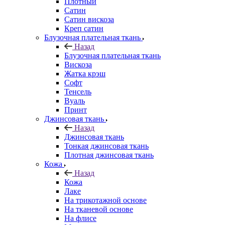
Плотный
Сатин
Сатин вискоза
Креп сатин
Блузочная плательная ткань
Назад
Блузочная плательная ткань
Вискоза
Жатка крэш
Софт
Тенсель
Вуаль
Принт
Джинсовая ткань
Назад
Джинсовая ткань
Тонкая джинсовая ткань
Плотная джинсовая ткань
Кожа
Назад
Кожа
Лаке
На трикотажной основе
На тканевой основе
На флисе