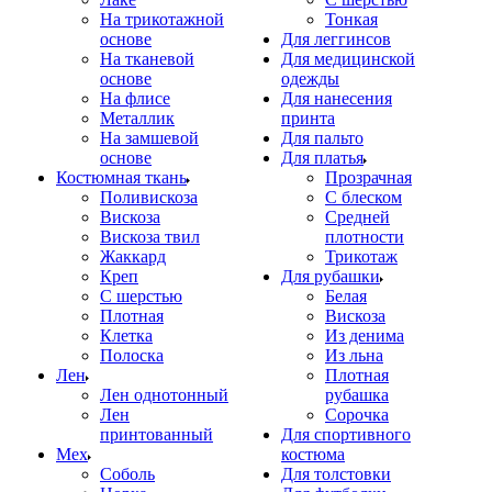
На трикотажной
Тонкая
основе
Для леггинсов
На тканевой
Для медицинской
основе
одежды
На флисе
Для нанесения
Металлик
принта
На замшевой
Для пальто
основе
Для платья
Костюмная ткань
Прозрачная
Поливискоза
С блеском
Вискоза
Средней
Вискоза твил
плотности
Жаккард
Трикотаж
Креп
Для рубашки
С шерстью
Белая
Плотная
Вискоза
Клетка
Из денима
Полоска
Из льна
Лен
Плотная
Лен однотонный
рубашка
Лен
Сорочка
принтованный
Для спортивного
Мех
костюма
Соболь
Для толстовки