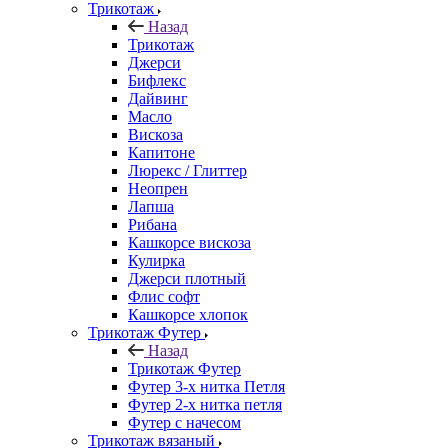
Трикотаж
Назад
Трикотаж
Джерси
Бифлекс
Дайвинг
Масло
Вискоза
Капитоне
Люрекс / Глиттер
Неопрен
Лапша
Рибана
Кашкорсе вискоза
Кулирка
Джерси плотный
Флис софт
Кашкорсе хлопок
Трикотаж Футер
Назад
Трикотаж Футер
Футер 3-х нитка Петля
Футер 2-х нитка петля
Футер с начесом
Трикотаж вязаный