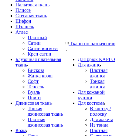
Пальтовая ткань
Плиссе
Стеганая ткань
Шифон
Штапель
Атлас
Плотный
Сатин
Ткани по назначению
Сатин вискоза
Креп сатин
Блузочная плательная
Для брюк КАРГО
ткань
Для джинс
Вискоза
Плотная
Жатка крэш
джинса
Софт
Тонкая
Тенсель
джинса
Вуаль
Для кожаной
Принт
куртки
Джинсовая ткань
Для костюма
Тонкая
В клетку /
джинсовая ткань
полоску
Плотная
Для жакета
джинсовая ткань
Из твида
Кожа
Плотная
Лаке
С шерстью