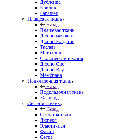
Дубленка
Кролик
Барашек
Плащевая ткань
Назад
Плащевая ткань
Дюспо матовая
Дюспо Бондинг
Таслан
Металлик
С хлопком вискозой
Дюспо Cire
Дюспо Ray
Мембрана
Подкладочная ткань
Назад
Подкладочная ткань
Жаккард
Сетчатая ткань
Назад
Сетчатая ткань
Люрекс
Эластичная
Фатин
Сетка