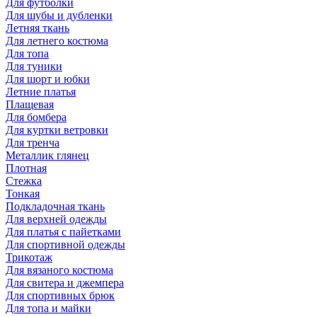
Для футболки
Для шубы и дубленки
Летняя ткань
Для летнего костюма
Для топа
Для туники
Для шорт и юбки
Летние платья
Плащевая
Для бомбера
Для куртки ветровки
Для тренча
Металлик глянец
Плотная
Стежка
Тонкая
Подкладочная ткань
Для верхней одежды
Для платья с пайетками
Для спортивной одежды
Трикотаж
Для вязаного костюма
Для свитера и джемпера
Для спортивных брюк
Для топа и майки