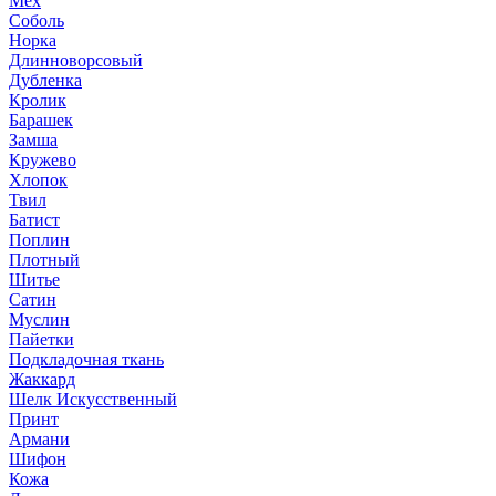
Мех
Соболь
Норка
Длинноворсовый
Дубленка
Кролик
Барашек
Замша
Кружево
Хлопок
Твил
Батист
Поплин
Плотный
Шитье
Сатин
Муслин
Пайетки
Подкладочная ткань
Жаккард
Шелк Искусственный
Принт
Армани
Шифон
Кожа