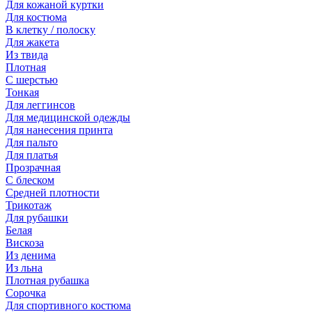
Для кожаной куртки
Для костюма
В клетку / полоску
Для жакета
Из твида
Плотная
С шерстью
Тонкая
Для леггинсов
Для медицинской одежды
Для нанесения принта
Для пальто
Для платья
Прозрачная
С блеском
Средней плотности
Трикотаж
Для рубашки
Белая
Вискоза
Из денима
Из льна
Плотная рубашка
Сорочка
Для спортивного костюма