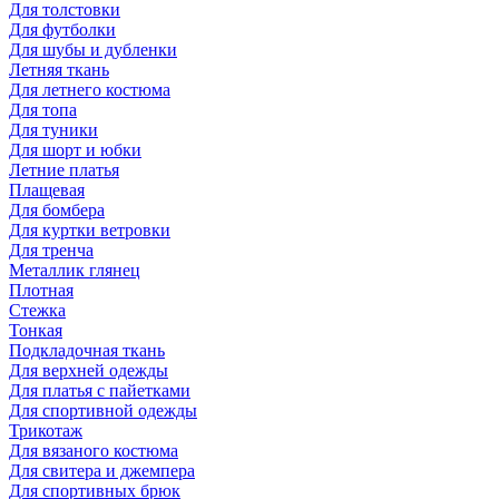
Для толстовки
Для футболки
Для шубы и дубленки
Летняя ткань
Для летнего костюма
Для топа
Для туники
Для шорт и юбки
Летние платья
Плащевая
Для бомбера
Для куртки ветровки
Для тренча
Металлик глянец
Плотная
Стежка
Тонкая
Подкладочная ткань
Для верхней одежды
Для платья с пайетками
Для спортивной одежды
Трикотаж
Для вязаного костюма
Для свитера и джемпера
Для спортивных брюк