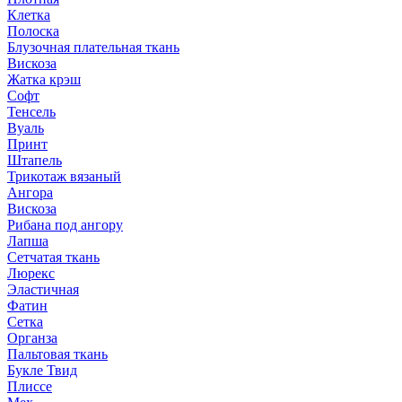
Клетка
Полоска
Блузочная плательная ткань
Вискоза
Жатка крэш
Софт
Тенсель
Вуаль
Принт
Штапель
Трикотаж вязаный
Ангора
Вискоза
Рибана под ангору
Лапша
Сетчатая ткань
Люрекс
Эластичная
Фатин
Сетка
Органза
Пальтовая ткань
Букле Твид
Плиссе