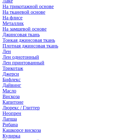
Лаке
На трикотажной основе
На тканевой основе
На флисе
Металлик
На замшевой основе
Джинсовая ткань
Тонкая джинсовая ткань
Плотная джинсовая ткань
Лен
Лен однотонный
Лен принтованный
Трикотаж
Джерси
Бифлекс
Дайвинг
Масло
Вискоза
Капитоне
Люрекс / Глиттер
Неопрен
Лапша
Рибана
Кашкорсе вискоза
Кулирка