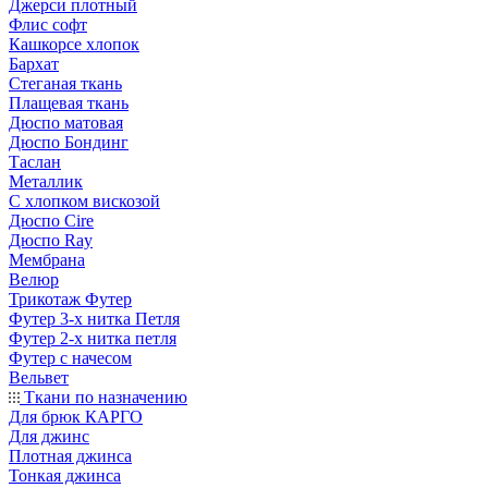
Джерси плотный
Флис софт
Кашкорсе хлопок
Бархат
Стеганая ткань
Плащевая ткань
Дюспо матовая
Дюспо Бондинг
Таслан
Металлик
С хлопком вискозой
Дюспо Cire
Дюспо Ray
Мембрана
Велюр
Трикотаж Футер
Футер 3-х нитка Петля
Футер 2-х нитка петля
Футер с начесом
Вельвет
Ткани по назначению
Для брюк КАРГО
Для джинс
Плотная джинса
Тонкая джинса