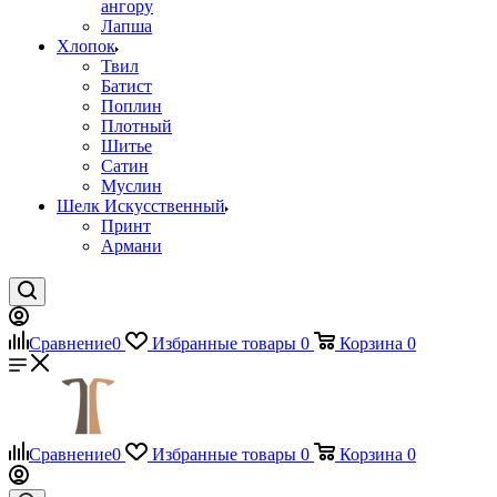
ангору
Лапша
Хлопок
Твил
Батист
Поплин
Плотный
Шитье
Сатин
Муслин
Шелк Искусственный
Принт
Армани
Сравнение
0
Избранные товары
0
Корзина
0
Сравнение
0
Избранные товары
0
Корзина
0