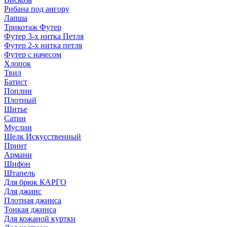
Рибана под ангору
Лапша
Трикотаж Футер
Футер 3-х нитка Петля
Футер 2-х нитка петля
Футер с начесом
Хлопок
Твил
Батист
Поплин
Плотный
Шитье
Сатин
Муслин
Шелк Искусственный
Принт
Армани
Шифон
Штапель
Для брюк КАРГО
Для джинс
Плотная джинса
Тонкая джинса
Для кожаной куртки