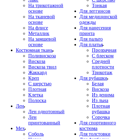
На трикотажной
Тонкая
основе
Для леггинсов
На тканевой
Для медицинской
основе
одежды
На флисе
Для нанесения
Металлик
принта
На замшевой
Для пальто
основе
Для платья
Костюмная ткань
Прозрачная
Поливискоза
С блеском
Вискоза
Средней
Вискоза твил
плотности
Жаккард
Трикотаж
Креп
Для рубашки
С шерстью
Белая
Плотная
Вискоза
Клетка
Из денима
Полоска
Из льна
Лен
Плотная
Лен однотонный
рубашка
Лен
Сорочка
принтованный
Для спортивного
Мех
костюма
Соболь
Для толстовки