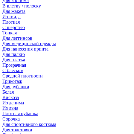
Для костюма
В клетку / полоску
Для жакета
Из твида
Плотная
С шерстью
Тонкая
Для леггинсов
Для медицинской одежды
Для нанесения принта
Для пальто
Для платья
Прозрачная
С блеском
Средней плотности
Трикотаж
Для рубашки
Белая
Вискоза
Из денима
Из льна
Плотная рубашка
Сорочка
Для спортивного костюма
Для толстовки