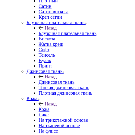
Плотный
Сатин
Сатин вискоза
Креп сатин
Блузочная плательная ткань
Назад
Блузочная плательная ткань
Вискоза
Жатка крэш
Софт
Тенсель
Вуаль
Принт
Джинсовая ткань
Назад
Джинсовая ткань
Тонкая джинсовая ткань
Плотная джинсовая ткань
Кожа
Назад
Кожа
Лаке
На трикотажной основе
На тканевой основе
На флисе