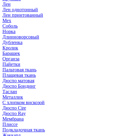
Лен
Лен однотонный
Лен принтованный
Мех
Соболь
Норка
Длинноворсовый
Дубленка
Кролик
Барашек
Органза
Пайетки
Пальтовая ткань
Плащевая ткань
Дюспо матовая
Дюспо Бондинг
Таслан
Металлик
С хлопком вискозой
Дюспо Cire
Дюспо Ray
Мембрана
Плиссе
Подкладочная ткань
Жаккард