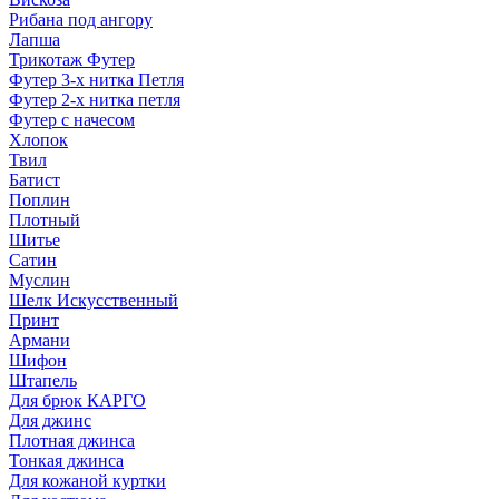
Рибана под ангору
Лапша
Трикотаж Футер
Футер 3-х нитка Петля
Футер 2-х нитка петля
Футер с начесом
Хлопок
Твил
Батист
Поплин
Плотный
Шитье
Сатин
Муслин
Шелк Искусственный
Принт
Армани
Шифон
Штапель
Для брюк КАРГО
Для джинс
Плотная джинса
Тонкая джинса
Для кожаной куртки