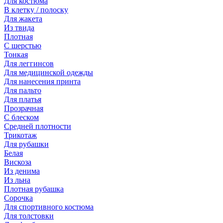
Для костюма
В клетку / полоску
Для жакета
Из твида
Плотная
С шерстью
Тонкая
Для леггинсов
Для медицинской одежды
Для нанесения принта
Для пальто
Для платья
Прозрачная
С блеском
Средней плотности
Трикотаж
Для рубашки
Белая
Вискоза
Из денима
Из льна
Плотная рубашка
Сорочка
Для спортивного костюма
Для толстовки