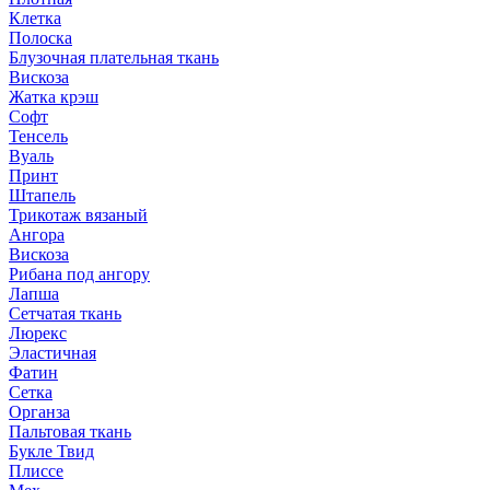
Клетка
Полоска
Блузочная плательная ткань
Вискоза
Жатка крэш
Софт
Тенсель
Вуаль
Принт
Штапель
Трикотаж вязаный
Ангора
Вискоза
Рибана под ангору
Лапша
Сетчатая ткань
Люрекс
Эластичная
Фатин
Сетка
Органза
Пальтовая ткань
Букле Твид
Плиссе