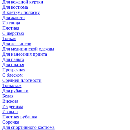
Для кожаной куртки
Для костюма
В клетку / полоску
Для жакета
Из твида
Плотная
С шерстью
Тонкая
Для леггинсов
Для медицинской одежды
Для нанесения принта
Для пальто
Для платья
Прозрачная
С блеском
Средней плотности
Трикотаж
Для рубашки
Белая
Вискоза
Из денима
Из льна
Плотная рубашка
Сорочка
Для спортивного костюма