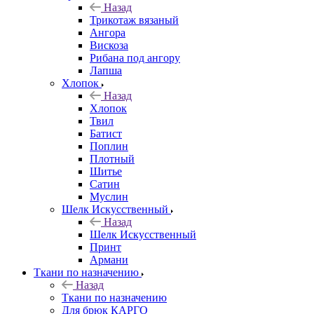
Назад
Трикотаж вязаный
Ангора
Вискоза
Рибана под ангору
Лапша
Хлопок
Назад
Хлопок
Твил
Батист
Поплин
Плотный
Шитье
Сатин
Муслин
Шелк Искусственный
Назад
Шелк Искусственный
Принт
Армани
Ткани по назначению
Назад
Ткани по назначению
Для брюк КАРГО