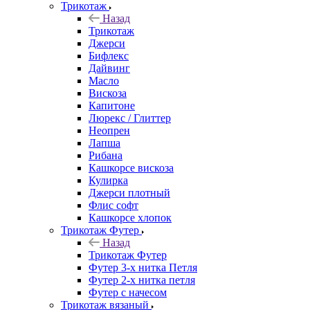
Трикотаж
Назад
Трикотаж
Джерси
Бифлекс
Дайвинг
Масло
Вискоза
Капитоне
Люрекс / Глиттер
Неопрен
Лапша
Рибана
Кашкорсе вискоза
Кулирка
Джерси плотный
Флис софт
Кашкорсе хлопок
Трикотаж Футер
Назад
Трикотаж Футер
Футер 3-х нитка Петля
Футер 2-х нитка петля
Футер с начесом
Трикотаж вязаный