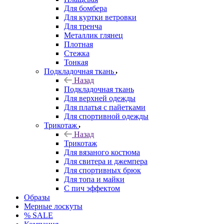
Для бомбера
Для куртки ветровки
Для тренча
Металлик глянец
Плотная
Стежка
Тонкая
Подкладочная ткань
Назад
Подкладочная ткань
Для верхней одежды
Для платья с пайетками
Для спортивной одежды
Трикотаж
Назад
Трикотаж
Для вязаного костюма
Для свитера и джемпера
Для спортивных брюк
Для топа и майки
С пич эффектом
Образы
Мерные лоскуты
% SALE