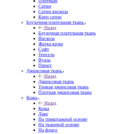
Плотный
Сатин
Сатин вискоза
Креп сатин
Блузочная плательная ткань
Назад
Блузочная плательная ткань
Вискоза
Жатка крэш
Софт
Тенсель
Вуаль
Принт
Джинсовая ткань
Назад
Джинсовая ткань
Тонкая джинсовая ткань
Плотная джинсовая ткань
Кожа
Назад
Кожа
Лаке
На трикотажной основе
На тканевой основе
На флисе