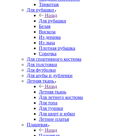
Трикотаж
Для рубашки
Назад
Для рубашки
Белая
Вискоза
Из денима
Из льна
Плотная рубашка
Сорочка
Для спортивного костюма
Для толстовки
Для футболки
Для шубы и дубленки
Летняя ткань
Назад
Летняя ткань
Для летнего костюма
Для топа
Для туники
Для шорт и юбки
Летние платья
Плащевая
Назад
Плащевая