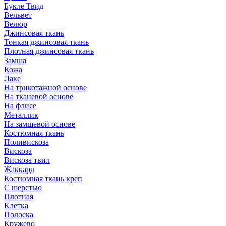
Букле Твид
Вельвет
Велюр
Джинсовая ткань
Тонкая джинсовая ткань
Плотная джинсовая ткань
Замша
Кожа
Лаке
На трикотажной основе
На тканевой основе
На флисе
Металлик
На замшевой основе
Костюмная ткань
Поливискоза
Вискоза
Вискоза твил
Жаккард
Костюмная ткань креп
С шерстью
Плотная
Клетка
Полоска
Кружево