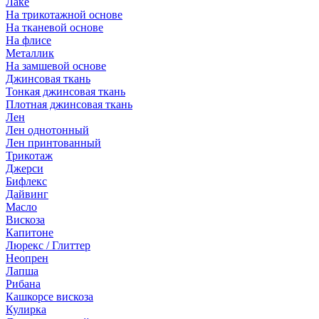
Лаке
На трикотажной основе
На тканевой основе
На флисе
Металлик
На замшевой основе
Джинсовая ткань
Тонкая джинсовая ткань
Плотная джинсовая ткань
Лен
Лен однотонный
Лен принтованный
Трикотаж
Джерси
Бифлекс
Дайвинг
Масло
Вискоза
Капитоне
Люрекс / Глиттер
Неопрен
Лапша
Рибана
Кашкорсе вискоза
Кулирка