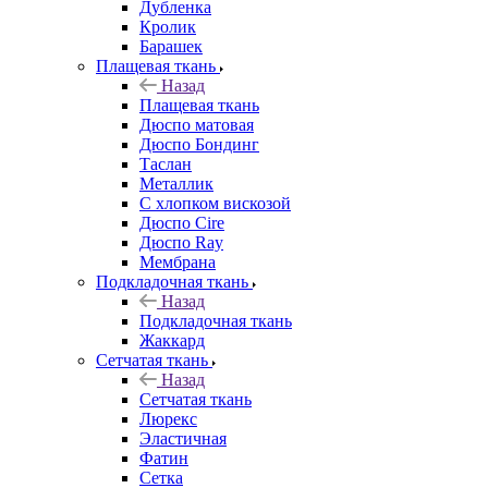
Дубленка
Кролик
Барашек
Плащевая ткань
Назад
Плащевая ткань
Дюспо матовая
Дюспо Бондинг
Таслан
Металлик
С хлопком вискозой
Дюспо Cire
Дюспо Ray
Мембрана
Подкладочная ткань
Назад
Подкладочная ткань
Жаккард
Сетчатая ткань
Назад
Сетчатая ткань
Люрекс
Эластичная
Фатин
Сетка