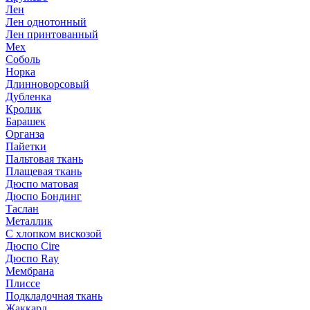
Лен
Лен однотонный
Лен принтованный
Мех
Соболь
Норка
Длинноворсовый
Дубленка
Кролик
Барашек
Органза
Пайетки
Пальтовая ткань
Плащевая ткань
Дюспо матовая
Дюспо Бондинг
Таслан
Металлик
С хлопком вискозой
Дюспо Cire
Дюспо Ray
Мембрана
Плиссе
Подкладочная ткань
Жаккард