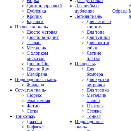
Норка
Для футболки
Длинноворсовый
Для шубы и
Дубленка
дубленки
Образы
Кролик
Летняя ткань
Барашек
Для летнего
Плащевая ткань
костюма
Дюспо матовая
Для топа
Дюспо Бондинг
Для туники
Таслан
Для шорт и
Металлик
юбки
С хлопком
Летние
вискозой
платья
Дюспо Cire
Плащевая
Дюспо Ray
Для
Мембрана
бомбера
Подкладочная ткань
Для куртки
Жаккард
ветровки
Сетчатая ткань
Для тренча
Люрекс
Металлик
Эластичная
глянец
Фатин
Плотная
Сетка
Стежка
Трикотаж
Тонкая
Джерси
Подкладочная
Бифлекс
ткань