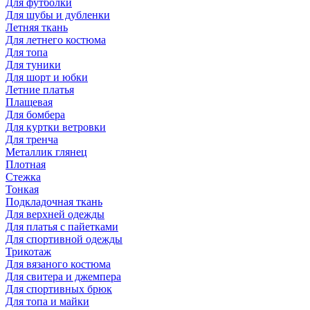
Для футболки
Для шубы и дубленки
Летняя ткань
Для летнего костюма
Для топа
Для туники
Для шорт и юбки
Летние платья
Плащевая
Для бомбера
Для куртки ветровки
Для тренча
Металлик глянец
Плотная
Стежка
Тонкая
Подкладочная ткань
Для верхней одежды
Для платья с пайетками
Для спортивной одежды
Трикотаж
Для вязаного костюма
Для свитера и джемпера
Для спортивных брюк
Для топа и майки