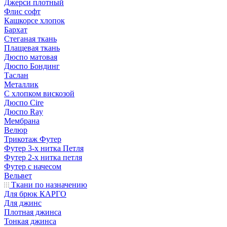
Джерси плотный
Флис софт
Кашкорсе хлопок
Бархат
Стеганая ткань
Плащевая ткань
Дюспо матовая
Дюспо Бондинг
Таслан
Металлик
С хлопком вискозой
Дюспо Cire
Дюспо Ray
Мембрана
Велюр
Трикотаж Футер
Футер 3-х нитка Петля
Футер 2-х нитка петля
Футер с начесом
Вельвет
Ткани по назначению
Для брюк КАРГО
Для джинс
Плотная джинса
Тонкая джинса