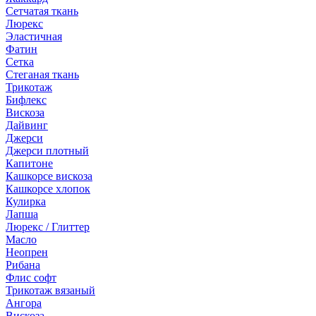
Сетчатая ткань
Люрекс
Эластичная
Фатин
Сетка
Стеганая ткань
Трикотаж
Бифлекс
Вискоза
Дайвинг
Джерси
Джерси плотный
Капитоне
Кашкорсе вискоза
Кашкорсе хлопок
Кулирка
Лапша
Люрекс / Глиттер
Масло
Неопрен
Рибана
Флис софт
Трикотаж вязаный
Ангора
Вискоза