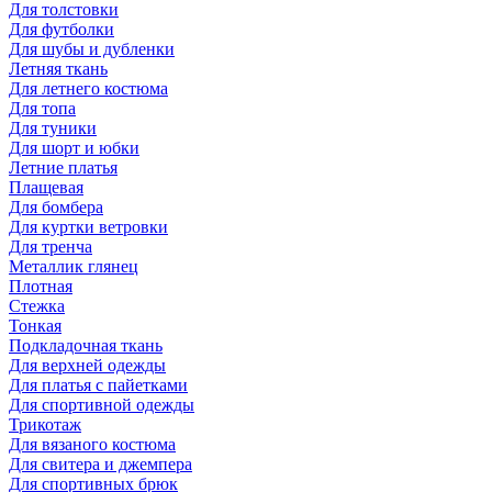
Для толстовки
Для футболки
Для шубы и дубленки
Летняя ткань
Для летнего костюма
Для топа
Для туники
Для шорт и юбки
Летние платья
Плащевая
Для бомбера
Для куртки ветровки
Для тренча
Металлик глянец
Плотная
Стежка
Тонкая
Подкладочная ткань
Для верхней одежды
Для платья с пайетками
Для спортивной одежды
Трикотаж
Для вязаного костюма
Для свитера и джемпера
Для спортивных брюк