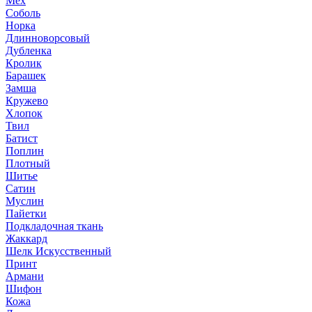
Мех
Соболь
Норка
Длинноворсовый
Дубленка
Кролик
Барашек
Замша
Кружево
Хлопок
Твил
Батист
Поплин
Плотный
Шитье
Сатин
Муслин
Пайетки
Подкладочная ткань
Жаккард
Шелк Искусственный
Принт
Армани
Шифон
Кожа