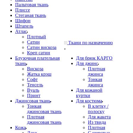
Пальтовая ткань
Плиссе
Стеганая ткань
Шифон
Штапель
Атлас
Плотный
Сатин
Ткани по назначению
Сатин вискоза
Креп сатин
Блузочная плательная
Для брюк КАРГО
ткань
Для джинс
Вискоза
Плотная
Жатка крэш
джинса
Софт
Тонкая
Тенсель
джинса
Вуаль
Для кожаной
Принт
куртки
Джинсовая ткань
Для костюма
Тонкая
В клетку /
джинсовая ткань
полоску
Плотная
Для жакета
джинсовая ткань
Из твида
Кожа
Плотная
Лаке
С шерстью