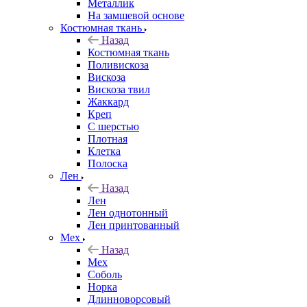
Металлик
На замшевой основе
Костюмная ткань
Назад
Костюмная ткань
Поливискоза
Вискоза
Вискоза твил
Жаккард
Креп
С шерстью
Плотная
Клетка
Полоска
Лен
Назад
Лен
Лен однотонный
Лен принтованный
Мех
Назад
Мех
Соболь
Норка
Длинноворсовый