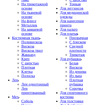
На трикотажной
Тонкая
основе
Для леггинсов
На тканевой
Для медицинской
основе
одежды
На флисе
Для нанесения
Металлик
принта
На замшевой
Для пальто
основе
Для платья
Костюмная ткань
Прозрачная
Поливискоза
С блеском
Вискоза
Средней
Вискоза твил
плотности
Жаккард
Трикотаж
Креп
Для рубашки
С шерстью
Белая
Плотная
Вискоза
Клетка
Из денима
Полоска
Из льна
Лен
Плотная
Лен однотонный
рубашка
Лен
Сорочка
принтованный
Для спортивного
Мех
костюма
Соболь
Для толстовки