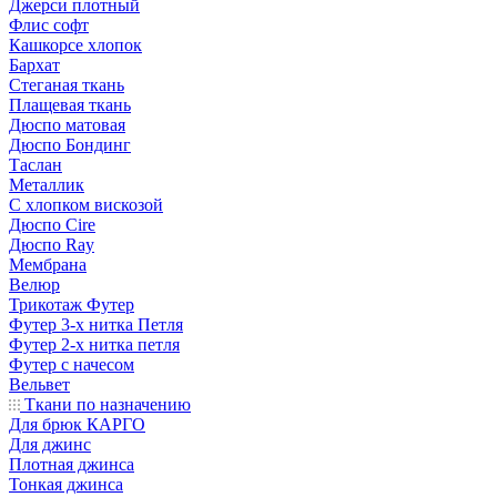
Джерси плотный
Флис софт
Кашкорсе хлопок
Бархат
Стеганая ткань
Плащевая ткань
Дюспо матовая
Дюспо Бондинг
Таслан
Металлик
С хлопком вискозой
Дюспо Cire
Дюспо Ray
Мембрана
Велюр
Трикотаж Футер
Футер 3-х нитка Петля
Футер 2-х нитка петля
Футер с начесом
Вельвет
Ткани по назначению
Для брюк КАРГО
Для джинс
Плотная джинса
Тонкая джинса