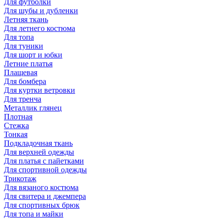
Для футболки
Для шубы и дубленки
Летняя ткань
Для летнего костюма
Для топа
Для туники
Для шорт и юбки
Летние платья
Плащевая
Для бомбера
Для куртки ветровки
Для тренча
Металлик глянец
Плотная
Стежка
Тонкая
Подкладочная ткань
Для верхней одежды
Для платья с пайетками
Для спортивной одежды
Трикотаж
Для вязаного костюма
Для свитера и джемпера
Для спортивных брюк
Для топа и майки