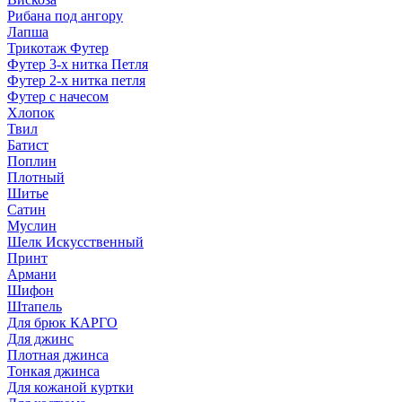
Рибана под ангору
Лапша
Трикотаж Футер
Футер 3-х нитка Петля
Футер 2-х нитка петля
Футер с начесом
Хлопок
Твил
Батист
Поплин
Плотный
Шитье
Сатин
Муслин
Шелк Искусственный
Принт
Армани
Шифон
Штапель
Для брюк КАРГО
Для джинс
Плотная джинса
Тонкая джинса
Для кожаной куртки