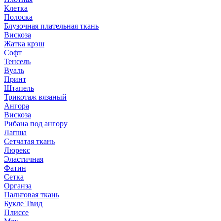
Клетка
Полоска
Блузочная плательная ткань
Вискоза
Жатка крэш
Софт
Тенсель
Вуаль
Принт
Штапель
Трикотаж вязаный
Ангора
Вискоза
Рибана под ангору
Лапша
Сетчатая ткань
Люрекс
Эластичная
Фатин
Сетка
Органза
Пальтовая ткань
Букле Твид
Плиссе