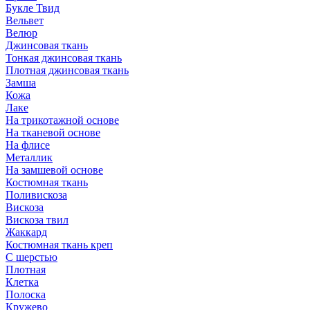
Букле Твид
Вельвет
Велюр
Джинсовая ткань
Тонкая джинсовая ткань
Плотная джинсовая ткань
Замша
Кожа
Лаке
На трикотажной основе
На тканевой основе
На флисе
Металлик
На замшевой основе
Костюмная ткань
Поливискоза
Вискоза
Вискоза твил
Жаккард
Костюмная ткань креп
С шерстью
Плотная
Клетка
Полоска
Кружево