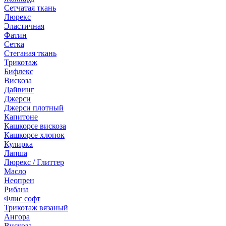
Сетчатая ткань
Люрекс
Эластичная
Фатин
Сетка
Стеганая ткань
Трикотаж
Бифлекс
Вискоза
Дайвинг
Джерси
Джерси плотный
Капитоне
Кашкорсе вискоза
Кашкорсе хлопок
Кулирка
Лапша
Люрекс / Глиттер
Масло
Неопрен
Рибана
Флис софт
Трикотаж вязаный
Ангора
Вискоза