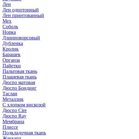
Лен
Лен однотонный
Лен принтованный
Мех
Соболь
Норка
Длинноворсовый
Дубленка
Кролик
Барашек
Органза
Пайетки
Пальтовая ткань
Плащевая ткань
Дюспо матовая
Дюспо Бондинг
Таслан
Металлик
С хлопком вискозой
Дюспо Cire
Дюспо Ray
Мембрана
Плиссе
Подкладочная ткань
Жаккард