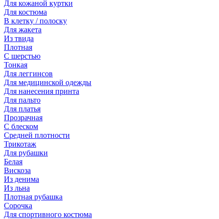
Для кожаной куртки
Для костюма
В клетку / полоску
Для жакета
Из твида
Плотная
С шерстью
Тонкая
Для леггинсов
Для медицинской одежды
Для нанесения принта
Для пальто
Для платья
Прозрачная
С блеском
Средней плотности
Трикотаж
Для рубашки
Белая
Вискоза
Из денима
Из льна
Плотная рубашка
Сорочка
Для спортивного костюма