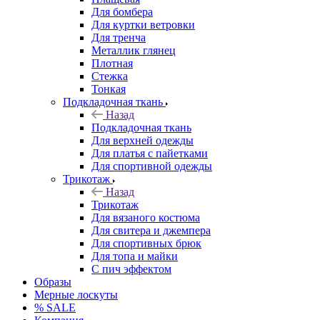
Для бомбера
Для куртки ветровки
Для тренча
Металлик глянец
Плотная
Стежка
Тонкая
Подкладочная ткань
Назад
Подкладочная ткань
Для верхней одежды
Для платья с пайетками
Для спортивной одежды
Трикотаж
Назад
Трикотаж
Для вязаного костюма
Для свитера и джемпера
Для спортивных брюк
Для топа и майки
С пич эффектом
Образы
Мерные лоскуты
% SALE