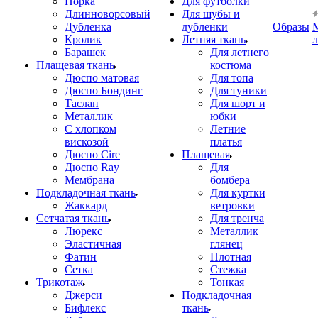
Норка
Для футболки
Длинноворсовый
Для шубы и
Дубленка
дубленки
Образы
Кролик
Летняя ткань
Барашек
Для летнего
Плащевая ткань
костюма
Дюспо матовая
Для топа
Дюспо Бондинг
Для туники
Таслан
Для шорт и
Металлик
юбки
С хлопком
Летние
вискозой
платья
Дюспо Cire
Плащевая
Дюспо Ray
Для
Мембрана
бомбера
Подкладочная ткань
Для куртки
Жаккард
ветровки
Сетчатая ткань
Для тренча
Люрекс
Металлик
Эластичная
глянец
Фатин
Плотная
Сетка
Стежка
Трикотаж
Тонкая
Джерси
Подкладочная
Бифлекс
ткань