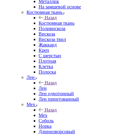
Металлик
На замшевой основе
Костюмная ткань
Назад
Костюмная ткань
Поливискоза
Вискоза
Вискоза твил
Жаккард
Креп
С шерстью
Плотная
Клетка
Полоска
Лен
Назад
Лен
Лен однотонный
Лен принтованный
Мех
Назад
Мех
Соболь
Норка
Длинноворсовый