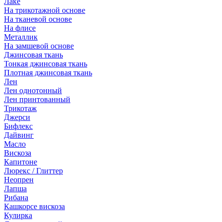
Лаке
На трикотажной основе
На тканевой основе
На флисе
Металлик
На замшевой основе
Джинсовая ткань
Тонкая джинсовая ткань
Плотная джинсовая ткань
Лен
Лен однотонный
Лен принтованный
Трикотаж
Джерси
Бифлекс
Дайвинг
Масло
Вискоза
Капитоне
Люрекс / Глиттер
Неопрен
Лапша
Рибана
Кашкорсе вискоза
Кулирка