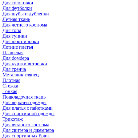
Для толстовки
Для футболки
Для шубы и дубленки
Летняя ткань
Для летнего костюма
Для топа
Для туники
Для шорт и юбки
Летние платья
Плащевая
Для бомбера
Для куртки ветровки
Для тренча
Металлик глянец
Плотная
Стежка
Тонкая
Подкладочная ткань
Для верхней одежды
Для платья с пайетками
Для спортивной одежды
Трикотаж
Для вязаного костюма
Для свитера и джемпера
Для спортивных брюк