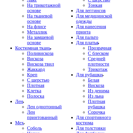
На трикотажной
Тонкая
основе
Для леггинсов
На тканевой
Для медицинской
основе
одежды
На флисе
Для нанесения
Металлик
принта
На замшевой
Для пальто
основе
Для платья
Костюмная ткань
Прозрачная
Поливискоза
С блеском
Вискоза
Средней
Вискоза твил
плотности
Жаккард
Трикотаж
Креп
Для рубашки
С шерстью
Белая
Плотная
Вискоза
Клетка
Из денима
Полоска
Из льна
Лен
Плотная
Лен однотонный
рубашка
Лен
Сорочка
принтованный
Для спортивного
Мех
костюма
Соболь
Для толстовки