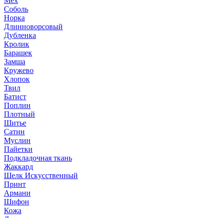
Мех
Соболь
Норка
Длинноворсовый
Дубленка
Кролик
Барашек
Замша
Кружево
Хлопок
Твил
Батист
Поплин
Плотный
Шитье
Сатин
Муслин
Пайетки
Подкладочная ткань
Жаккард
Шелк Искусственный
Принт
Армани
Шифон
Кожа