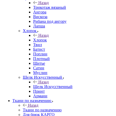
Назад
Трикотаж вязаный
Ангора
Вискоза
Рибана под ангору
Лапша
Хлопок
Назад
Хлопок
Твил
Батист
Поплин
Плотный
Шитье
Сатин
Муслин
Шелк Искусственный
Назад
Шелк Искусственный
Принт
Армани
Ткани по назначению
Назад
Ткани по назначению
Для брюк КАРГО