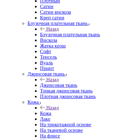
Плотный
Сатин
Сатин вискоза
Креп сатин
Блузочная плательная ткань
Назад
Блузочная плательная ткань
Вискоза
Жатка крэш
Софт
Тенсель
Вуаль
Принт
Джинсовая ткань
Назад
Джинсовая ткань
Тонкая джинсовая ткань
Плотная джинсовая ткань
Кожа
Назад
Кожа
Лаке
На трикотажной основе
На тканевой основе
На флисе