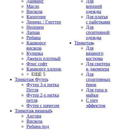
Дайвинг
Для
Масло
верхней
Вискоза
одежды
Капитоне
Для платья
Люрекс / Глиттер
с пайетками
Неопрен
Для
Лапша
спортивной
Рибана
одежды
Кашкорсе
Трикотаж
вискоза
Для
Кулирка
вязаного
Джерси плотный
костюма
Флис софт
Для свитера
Кашкорсе хлопок
и джемпера
+ ЕЩЕ 5
Для
Трикотаж Футер
спортивных
Футер 3-х нитка
брюк
Петля
Для топа и
Футер 2-х нитка
майки
петля
С пич
Футер с начесом
эффектом
Трикотаж вязаный
Ангора
Вискоза
Рибана под