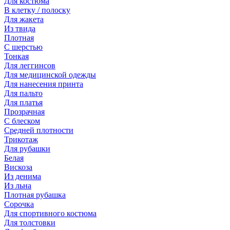
Для костюма
В клетку / полоску
Для жакета
Из твида
Плотная
С шерстью
Тонкая
Для леггинсов
Для медицинской одежды
Для нанесения принта
Для пальто
Для платья
Прозрачная
С блеском
Средней плотности
Трикотаж
Для рубашки
Белая
Вискоза
Из денима
Из льна
Плотная рубашка
Сорочка
Для спортивного костюма
Для толстовки