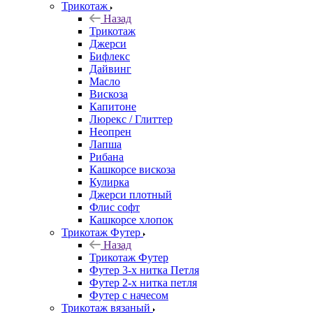
Трикотаж
Назад
Трикотаж
Джерси
Бифлекс
Дайвинг
Масло
Вискоза
Капитоне
Люрекс / Глиттер
Неопрен
Лапша
Рибана
Кашкорсе вискоза
Кулирка
Джерси плотный
Флис софт
Кашкорсе хлопок
Трикотаж Футер
Назад
Трикотаж Футер
Футер 3-х нитка Петля
Футер 2-х нитка петля
Футер с начесом
Трикотаж вязаный