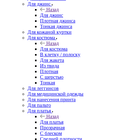
Для джинс
Назад
Для джинс
Плотная джинса
Тонкая джинса
Для кожаной куртки
Для костюма
Назад
Для костюма
В клетку / полоску
Для жакета
Из твида
Плотная
С шерстью
Тонкая
Для леггинсов
Для медицинской одежды
Для нанесения принта
Для пальто
Для платья
Назад
Для платья
Прозрачная
С блеском
Средней плотности