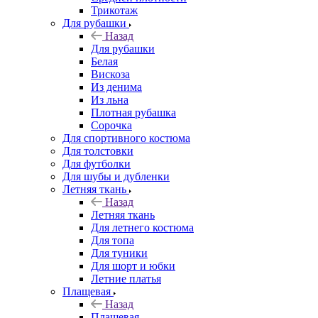
Трикотаж
Для рубашки
Назад
Для рубашки
Белая
Вискоза
Из денима
Из льна
Плотная рубашка
Сорочка
Для спортивного костюма
Для толстовки
Для футболки
Для шубы и дубленки
Летняя ткань
Назад
Летняя ткань
Для летнего костюма
Для топа
Для туники
Для шорт и юбки
Летние платья
Плащевая
Назад
Плащевая