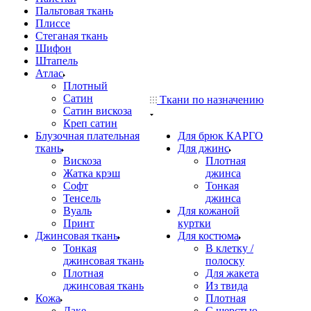
Пальтовая ткань
Плиссе
Стеганая ткань
Шифон
Штапель
Атлас
Плотный
Сатин
Ткани по назначению
Сатин вискоза
Креп сатин
Блузочная плательная
Для брюк КАРГО
ткань
Для джинс
Вискоза
Плотная
Жатка крэш
джинса
Софт
Тонкая
Тенсель
джинса
Вуаль
Для кожаной
Принт
куртки
Джинсовая ткань
Для костюма
Тонкая
В клетку /
джинсовая ткань
полоску
Плотная
Для жакета
джинсовая ткань
Из твида
Кожа
Плотная
Лаке
С шерстью