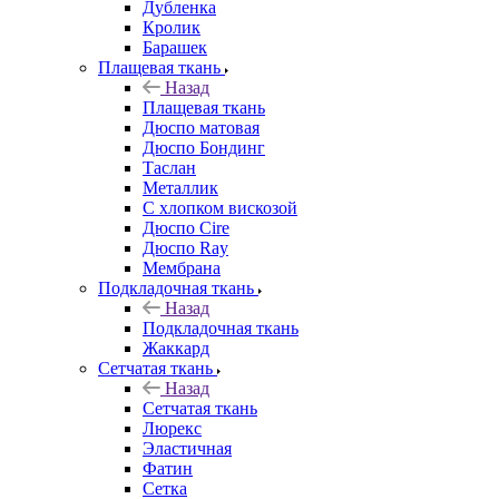
Дубленка
Кролик
Барашек
Плащевая ткань
Назад
Плащевая ткань
Дюспо матовая
Дюспо Бондинг
Таслан
Металлик
С хлопком вискозой
Дюспо Cire
Дюспо Ray
Мембрана
Подкладочная ткань
Назад
Подкладочная ткань
Жаккард
Сетчатая ткань
Назад
Сетчатая ткань
Люрекс
Эластичная
Фатин
Сетка