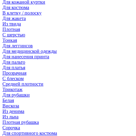
Для кожаной куртки
Для костюма
В клетку / полоску
Для жакета
Из твида
Плотная
С шерстью
Тонкая
Для леггинсов
Для медицинской одежды
Для нанесения принта
Для пальто
Для платья
Прозрачная
С блеском
Средней плотности
Трикотаж
Для рубашки
Белая
Вискоза
Из денима
Из льна
Плотная рубашка
Сорочка
Для спортивного костюма