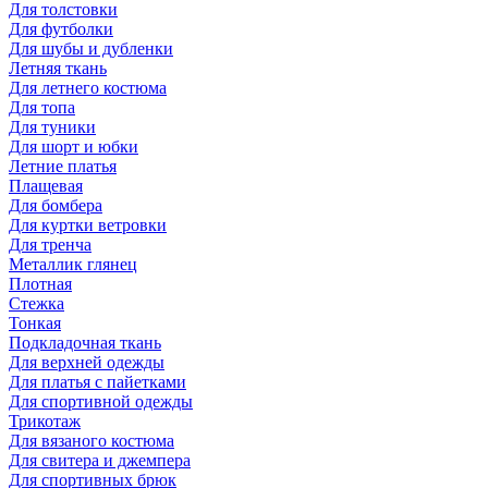
Для толстовки
Для футболки
Для шубы и дубленки
Летняя ткань
Для летнего костюма
Для топа
Для туники
Для шорт и юбки
Летние платья
Плащевая
Для бомбера
Для куртки ветровки
Для тренча
Металлик глянец
Плотная
Стежка
Тонкая
Подкладочная ткань
Для верхней одежды
Для платья с пайетками
Для спортивной одежды
Трикотаж
Для вязаного костюма
Для свитера и джемпера
Для спортивных брюк