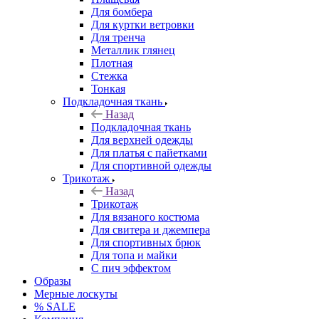
Для бомбера
Для куртки ветровки
Для тренча
Металлик глянец
Плотная
Стежка
Тонкая
Подкладочная ткань
Назад
Подкладочная ткань
Для верхней одежды
Для платья с пайетками
Для спортивной одежды
Трикотаж
Назад
Трикотаж
Для вязаного костюма
Для свитера и джемпера
Для спортивных брюк
Для топа и майки
С пич эффектом
Образы
Мерные лоскуты
% SALE