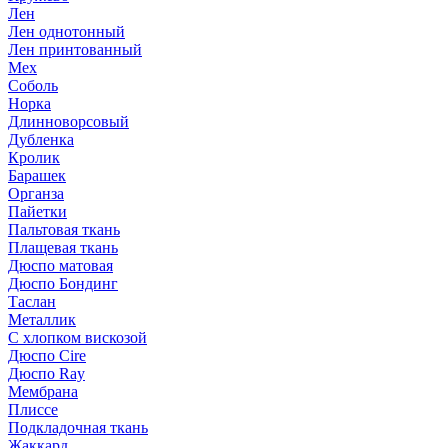
Лен
Лен однотонный
Лен принтованный
Мех
Соболь
Норка
Длинноворсовый
Дубленка
Кролик
Барашек
Органза
Пайетки
Пальтовая ткань
Плащевая ткань
Дюспо матовая
Дюспо Бондинг
Таслан
Металлик
С хлопком вискозой
Дюспо Cire
Дюспо Ray
Мембрана
Плиссе
Подкладочная ткань
Жаккард