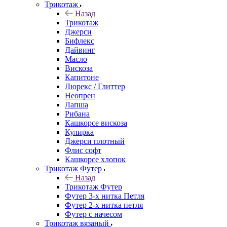
Трикотаж
Назад
Трикотаж
Джерси
Бифлекс
Дайвинг
Масло
Вискоза
Капитоне
Люрекс / Глиттер
Неопрен
Лапша
Рибана
Кашкорсе вискоза
Кулирка
Джерси плотный
Флис софт
Кашкорсе хлопок
Трикотаж Футер
Назад
Трикотаж Футер
Футер 3-х нитка Петля
Футер 2-х нитка петля
Футер с начесом
Трикотаж вязаный