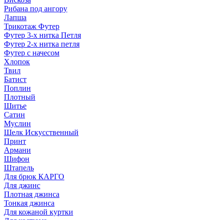
Рибана под ангору
Лапша
Трикотаж Футер
Футер 3-х нитка Петля
Футер 2-х нитка петля
Футер с начесом
Хлопок
Твил
Батист
Поплин
Плотный
Шитье
Сатин
Муслин
Шелк Искусственный
Принт
Армани
Шифон
Штапель
Для брюк КАРГО
Для джинс
Плотная джинса
Тонкая джинса
Для кожаной куртки