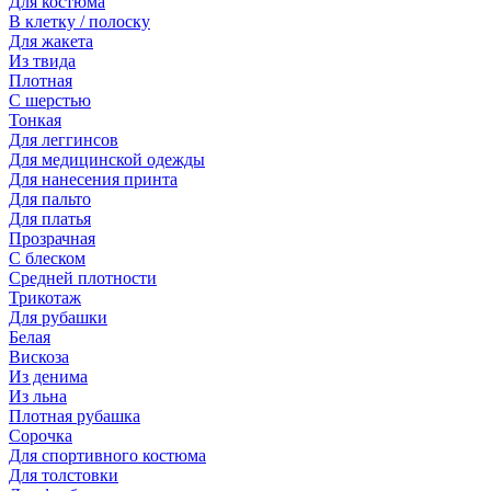
Для костюма
В клетку / полоску
Для жакета
Из твида
Плотная
С шерстью
Тонкая
Для леггинсов
Для медицинской одежды
Для нанесения принта
Для пальто
Для платья
Прозрачная
С блеском
Средней плотности
Трикотаж
Для рубашки
Белая
Вискоза
Из денима
Из льна
Плотная рубашка
Сорочка
Для спортивного костюма
Для толстовки