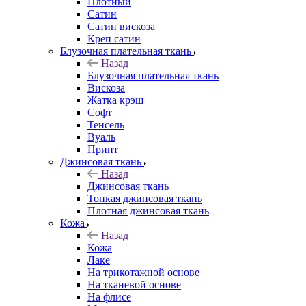
Плотный
Сатин
Сатин вискоза
Креп сатин
Блузочная плательная ткань
Назад
Блузочная плательная ткань
Вискоза
Жатка крэш
Софт
Тенсель
Вуаль
Принт
Джинсовая ткань
Назад
Джинсовая ткань
Тонкая джинсовая ткань
Плотная джинсовая ткань
Кожа
Назад
Кожа
Лаке
На трикотажной основе
На тканевой основе
На флисе