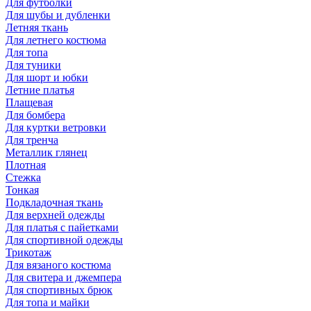
Для футболки
Для шубы и дубленки
Летняя ткань
Для летнего костюма
Для топа
Для туники
Для шорт и юбки
Летние платья
Плащевая
Для бомбера
Для куртки ветровки
Для тренча
Металлик глянец
Плотная
Стежка
Тонкая
Подкладочная ткань
Для верхней одежды
Для платья с пайетками
Для спортивной одежды
Трикотаж
Для вязаного костюма
Для свитера и джемпера
Для спортивных брюк
Для топа и майки