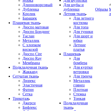
Норка
Для футболки
Длинноворсовый
Для шубы и
Дубленка
дубленки
Образы
Кролик
Летняя ткань
Барашек
Для летнего
Плащевая ткань
костюма
Дюспо матовая
Для топа
Дюспо Бондинг
Для туники
Таслан
Для шорт и
Металлик
юбки
С хлопком
Летние
вискозой
платья
Дюспо Cire
Плащевая
Дюспо Ray
Для
Мембрана
бомбера
Подкладочная ткань
Для куртки
Жаккард
ветровки
Сетчатая ткань
Для тренча
Люрекс
Металлик
Эластичная
глянец
Фатин
Плотная
Сетка
Стежка
Трикотаж
Тонкая
Джерси
Подкладочная
Бифлекс
ткань