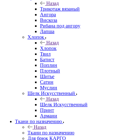
Назад
Трикотаж вязаный
Ангора
Вискоза
Рибана под ангору
Лапша
Хлопок
Назад
Хлопок
Твил
Батист
Поплин
Плотный
Шитье
Сатин
Муслин
Шелк Искусственный
Назад
Шелк Искусственный
Принт
Армани
Ткани по назначению
Назад
Ткани по назначению
Для брюк КАРГО