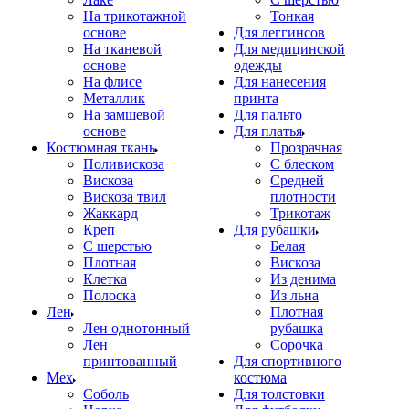
На трикотажной
Тонкая
основе
Для леггинсов
На тканевой
Для медицинской
основе
одежды
На флисе
Для нанесения
Металлик
принта
На замшевой
Для пальто
основе
Для платья
Костюмная ткань
Прозрачная
Поливискоза
С блеском
Вискоза
Средней
Вискоза твил
плотности
Жаккард
Трикотаж
Креп
Для рубашки
С шерстью
Белая
Плотная
Вискоза
Клетка
Из денима
Полоска
Из льна
Лен
Плотная
Лен однотонный
рубашка
Лен
Сорочка
принтованный
Для спортивного
Мех
костюма
Соболь
Для толстовки