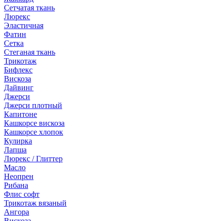
Сетчатая ткань
Люрекс
Эластичная
Фатин
Сетка
Стеганая ткань
Трикотаж
Бифлекс
Вискоза
Дайвинг
Джерси
Джерси плотный
Капитоне
Кашкорсе вискоза
Кашкорсе хлопок
Кулирка
Лапша
Люрекс / Глиттер
Масло
Неопрен
Рибана
Флис софт
Трикотаж вязаный
Ангора
Вискоза