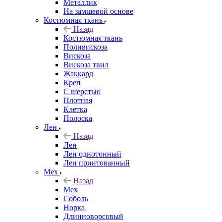
Металлик
На замшевой основе
Костюмная ткань
Назад
Костюмная ткань
Поливискоза
Вискоза
Вискоза твил
Жаккард
Креп
С шерстью
Плотная
Клетка
Полоска
Лен
Назад
Лен
Лен однотонный
Лен принтованный
Мех
Назад
Мех
Соболь
Норка
Длинноворсовый