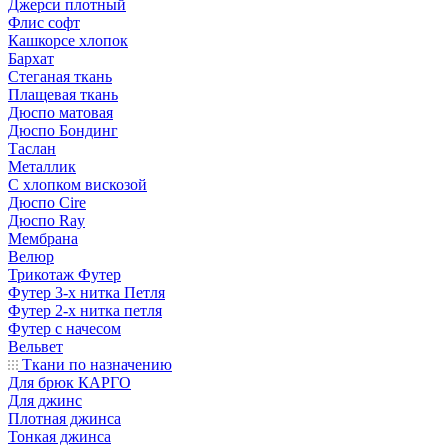
Джерси плотный
Флис софт
Кашкорсе хлопок
Бархат
Стеганая ткань
Плащевая ткань
Дюспо матовая
Дюспо Бондинг
Таслан
Металлик
С хлопком вискозой
Дюспо Cire
Дюспо Ray
Мембрана
Велюр
Трикотаж Футер
Футер 3-х нитка Петля
Футер 2-х нитка петля
Футер с начесом
Вельвет
Ткани по назначению
Для брюк КАРГО
Для джинс
Плотная джинса
Тонкая джинса