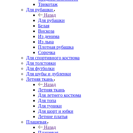
Трикотаж
Для рубашки
Назад
Для рубашки
Белая
Вискоза
Из денима
Из льна
Плотная рубашка
Сорочка
Для спортивного костюма
Для толстовки
Для футболки
Для шубы и дубленки
Летняя ткань
Назад
Летняя ткань
Для летнего костюма
Для топа
Для туники
Для шорт и юбки
Летние платья
Плащевая
Назад
Плащевая