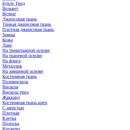
Букле Твид
Вельвет
Велюр
Джинсовая ткань
Тонкая джинсовая ткань
Плотная джинсовая ткань
Замша
Кожа
Лаке
На трикотажной основе
На тканевой основе
На флисе
Металлик
На замшевой основе
Костюмная ткань
Поливискоза
Вискоза
Вискоза твил
Жаккард
Костюмная ткань креп
С шерстью
Плотная
Клетка
Полоска
Кружево