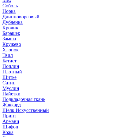
Мех
Соболь
Норка
Длинноворсовый
Дубленка
Кролик
Барашек
Замша
Кружево
Хлопок
Твил
Батист
Поплин
Плотный
Шитье
Сатин
Муслин
Пайетки
Подкладочная ткань
Жаккард
Шелк Искусственный
Принт
Армани
Шифон
Кожа