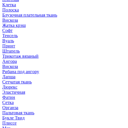
Клетка
Полоска
Блузочная плательная ткань
Вискоза
Жатка крэш
Софт
Тенсель
Вуаль
Принт
Штапель
Трикотаж вязаный
Ангора
Вискоза
Рибана под ангору
Лапша
Сетчатая ткань
Люрекс
Эластичная
Фатин
Сетка
Органза
Пальтовая ткань
Букле Твид
Плиссе