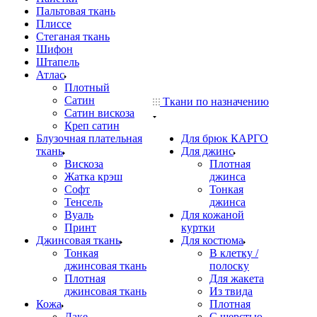
Пальтовая ткань
Плиссе
Стеганая ткань
Шифон
Штапель
Атлас
Плотный
Сатин
Ткани по назначению
Сатин вискоза
Креп сатин
Блузочная плательная
Для брюк КАРГО
ткань
Для джинс
Вискоза
Плотная
Жатка крэш
джинса
Софт
Тонкая
Тенсель
джинса
Вуаль
Для кожаной
Принт
куртки
Джинсовая ткань
Для костюма
Тонкая
В клетку /
джинсовая ткань
полоску
Плотная
Для жакета
джинсовая ткань
Из твида
Кожа
Плотная
Лаке
С шерстью