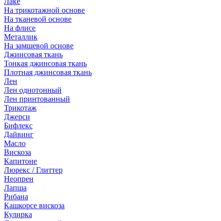
Лаке
На трикотажной основе
На тканевой основе
На флисе
Металлик
На замшевой основе
Джинсовая ткань
Тонкая джинсовая ткань
Плотная джинсовая ткань
Лен
Лен однотонный
Лен принтованный
Трикотаж
Джерси
Бифлекс
Дайвинг
Масло
Вискоза
Капитоне
Люрекс / Глиттер
Неопрен
Лапша
Рибана
Кашкорсе вискоза
Кулирка