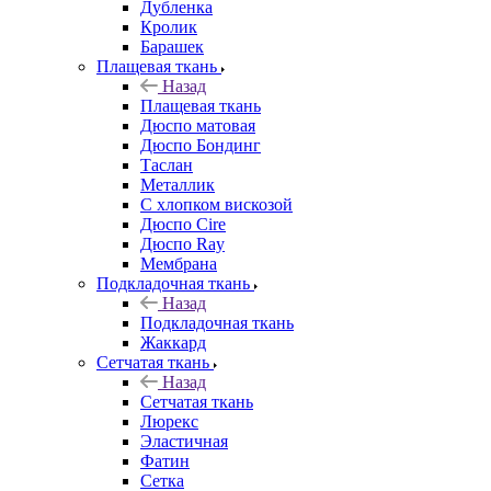
Дубленка
Кролик
Барашек
Плащевая ткань
Назад
Плащевая ткань
Дюспо матовая
Дюспо Бондинг
Таслан
Металлик
С хлопком вискозой
Дюспо Cire
Дюспо Ray
Мембрана
Подкладочная ткань
Назад
Подкладочная ткань
Жаккард
Сетчатая ткань
Назад
Сетчатая ткань
Люрекс
Эластичная
Фатин
Сетка