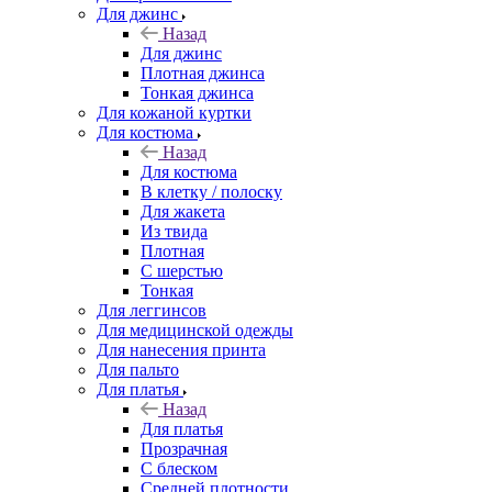
Для джинс
Назад
Для джинс
Плотная джинса
Тонкая джинса
Для кожаной куртки
Для костюма
Назад
Для костюма
В клетку / полоску
Для жакета
Из твида
Плотная
С шерстью
Тонкая
Для леггинсов
Для медицинской одежды
Для нанесения принта
Для пальто
Для платья
Назад
Для платья
Прозрачная
С блеском
Средней плотности