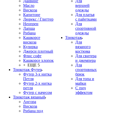
Дайвинг
Для
Масло
верхней
Вискоза
одежды
Капитоне
Для платья
Люрекс / Глиттер
с пайетками
Неопрен
Для
Лапша
спортивной
Рибана
одежды
Кашкорсе
Трикотаж
вискоза
Для
Кулирка
вязаного
Джерси плотный
костюма
Флис софт
Для свитера
Кашкорсе хлопок
и джемпера
+ ЕЩЕ 5
Для
Трикотаж Футер
спортивных
Футер 3-х нитка
брюк
Петля
Для топа и
Футер 2-х нитка
майки
петля
С пич
Футер с начесом
эффектом
Трикотаж вязаный
Ангора
Вискоза
Рибана под