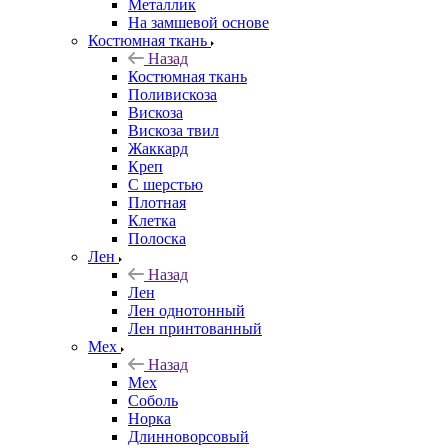
Металлик
На замшевой основе
Костюмная ткань
Назад
Костюмная ткань
Поливискоза
Вискоза
Вискоза твил
Жаккард
Креп
С шерстью
Плотная
Клетка
Полоска
Лен
Назад
Лен
Лен однотонный
Лен принтованный
Мех
Назад
Мех
Соболь
Норка
Длинноворсовый