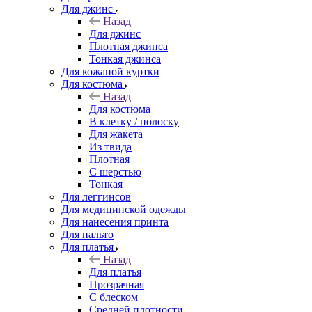
Для джинс
Назад
Для джинс
Плотная джинса
Тонкая джинса
Для кожаной куртки
Для костюма
Назад
Для костюма
В клетку / полоску
Для жакета
Из твида
Плотная
С шерстью
Тонкая
Для леггинсов
Для медицинской одежды
Для нанесения принта
Для пальто
Для платья
Назад
Для платья
Прозрачная
С блеском
Средней плотности