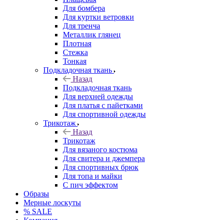
Для бомбера
Для куртки ветровки
Для тренча
Металлик глянец
Плотная
Стежка
Тонкая
Подкладочная ткань
Назад
Подкладочная ткань
Для верхней одежды
Для платья с пайетками
Для спортивной одежды
Трикотаж
Назад
Трикотаж
Для вязаного костюма
Для свитера и джемпера
Для спортивных брюк
Для топа и майки
С пич эффектом
Образы
Мерные лоскуты
% SALE