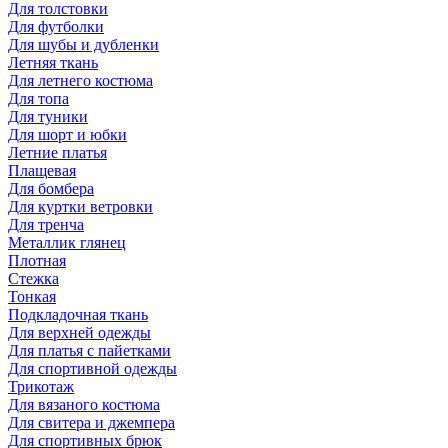
Для толстовки
Для футболки
Для шубы и дубленки
Летняя ткань
Для летнего костюма
Для топа
Для туники
Для шорт и юбки
Летние платья
Плащевая
Для бомбера
Для куртки ветровки
Для тренча
Металлик глянец
Плотная
Стежка
Тонкая
Подкладочная ткань
Для верхней одежды
Для платья с пайетками
Для спортивной одежды
Трикотаж
Для вязаного костюма
Для свитера и джемпера
Для спортивных брюк