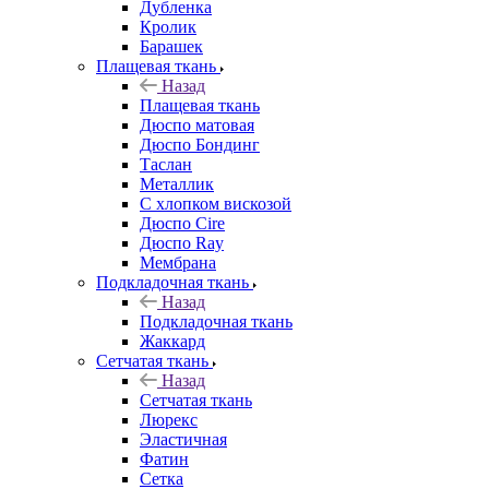
Дубленка
Кролик
Барашек
Плащевая ткань
Назад
Плащевая ткань
Дюспо матовая
Дюспо Бондинг
Таслан
Металлик
С хлопком вискозой
Дюспо Cire
Дюспо Ray
Мембрана
Подкладочная ткань
Назад
Подкладочная ткань
Жаккард
Сетчатая ткань
Назад
Сетчатая ткань
Люрекс
Эластичная
Фатин
Сетка