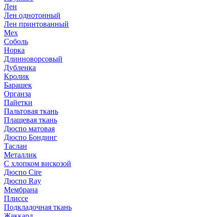
Лен
Лен однотонный
Лен принтованный
Мех
Соболь
Норка
Длинноворсовый
Дубленка
Кролик
Барашек
Органза
Пайетки
Пальтовая ткань
Плащевая ткань
Дюспо матовая
Дюспо Бондинг
Таслан
Металлик
С хлопком вискозой
Дюспо Cire
Дюспо Ray
Мембрана
Плиссе
Подкладочная ткань
Жаккард