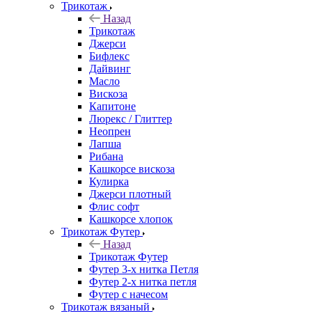
Трикотаж
Назад
Трикотаж
Джерси
Бифлекс
Дайвинг
Масло
Вискоза
Капитоне
Люрекс / Глиттер
Неопрен
Лапша
Рибана
Кашкорсе вискоза
Кулирка
Джерси плотный
Флис софт
Кашкорсе хлопок
Трикотаж Футер
Назад
Трикотаж Футер
Футер 3-х нитка Петля
Футер 2-х нитка петля
Футер с начесом
Трикотаж вязаный