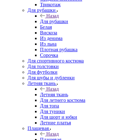
Трикотаж
Для рубашки
Назад
Для рубашки
Белая
Вискоза
Из денима
Из льна
Плотная рубашка
Сорочка
Для спортивного костюма
Для толстовки
Для футболки
Для шубы и дубленки
Летняя ткань
Назад
Летняя ткань
Для летнего костюма
Для топа
Для туники
Для шорт и юбки
Летние платья
Плащевая
Назад
Плащевая