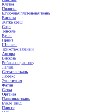
Клетка
Полоска
Блузочная плательная ткань
Вискоза
Жатка крэш
Софт
Тенсель
Вуаль
Принт
Штапель
Трикотаж вязаный
Ангора
Вискоза
Рибана под ангору
Лапша
Сетчатая ткань
Люрекс
Эластичная
Фатин
Сетка
Органза
Пальтовая ткань
Букле Твид
Плиссе