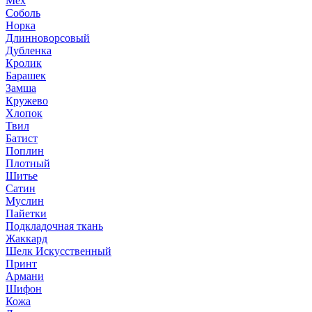
Мех
Соболь
Норка
Длинноворсовый
Дубленка
Кролик
Барашек
Замша
Кружево
Хлопок
Твил
Батист
Поплин
Плотный
Шитье
Сатин
Муслин
Пайетки
Подкладочная ткань
Жаккард
Шелк Искусственный
Принт
Армани
Шифон
Кожа