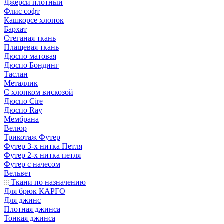
Джерси плотный
Флис софт
Кашкорсе хлопок
Бархат
Стеганая ткань
Плащевая ткань
Дюспо матовая
Дюспо Бондинг
Таслан
Металлик
С хлопком вискозой
Дюспо Cire
Дюспо Ray
Мембрана
Велюр
Трикотаж Футер
Футер 3-х нитка Петля
Футер 2-х нитка петля
Футер с начесом
Вельвет
Ткани по назначению
Для брюк КАРГО
Для джинс
Плотная джинса
Тонкая джинса