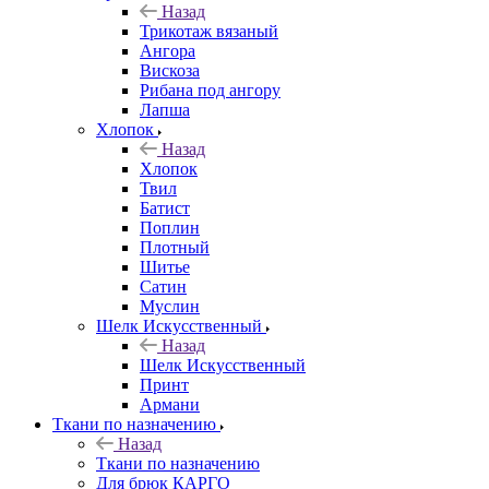
Назад
Трикотаж вязаный
Ангора
Вискоза
Рибана под ангору
Лапша
Хлопок
Назад
Хлопок
Твил
Батист
Поплин
Плотный
Шитье
Сатин
Муслин
Шелк Искусственный
Назад
Шелк Искусственный
Принт
Армани
Ткани по назначению
Назад
Ткани по назначению
Для брюк КАРГО