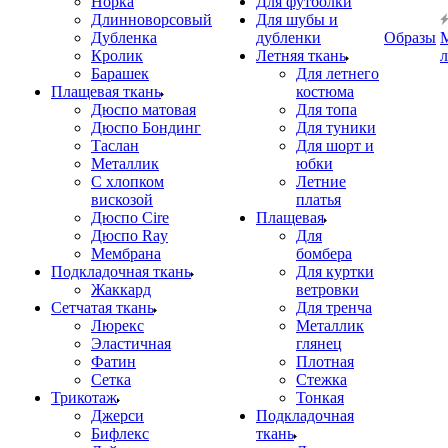
Норка
Для футболки
Длинноворсовый
Для шубы и
Дубленка
дубленки
Образы
Кролик
Летняя ткань
Барашек
Для летнего
Плащевая ткань
костюма
Дюспо матовая
Для топа
Дюспо Бондинг
Для туники
Таслан
Для шорт и
Металлик
юбки
С хлопком
Летние
вискозой
платья
Дюспо Cire
Плащевая
Дюспо Ray
Для
Мембрана
бомбера
Подкладочная ткань
Для куртки
Жаккард
ветровки
Сетчатая ткань
Для тренча
Люрекс
Металлик
Эластичная
глянец
Фатин
Плотная
Сетка
Стежка
Трикотаж
Тонкая
Джерси
Подкладочная
Бифлекс
ткань