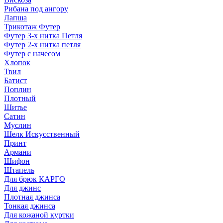
Рибана под ангору
Лапша
Трикотаж Футер
Футер 3-х нитка Петля
Футер 2-х нитка петля
Футер с начесом
Хлопок
Твил
Батист
Поплин
Плотный
Шитье
Сатин
Муслин
Шелк Искусственный
Принт
Армани
Шифон
Штапель
Для брюк КАРГО
Для джинс
Плотная джинса
Тонкая джинса
Для кожаной куртки