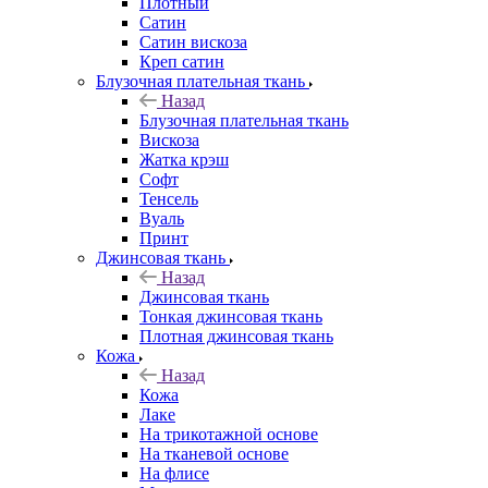
Плотный
Сатин
Сатин вискоза
Креп сатин
Блузочная плательная ткань
Назад
Блузочная плательная ткань
Вискоза
Жатка крэш
Софт
Тенсель
Вуаль
Принт
Джинсовая ткань
Назад
Джинсовая ткань
Тонкая джинсовая ткань
Плотная джинсовая ткань
Кожа
Назад
Кожа
Лаке
На трикотажной основе
На тканевой основе
На флисе