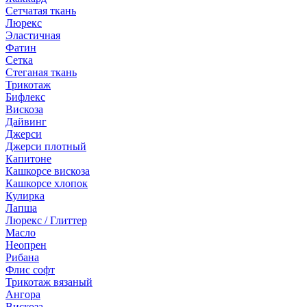
Сетчатая ткань
Люрекс
Эластичная
Фатин
Сетка
Стеганая ткань
Трикотаж
Бифлекс
Вискоза
Дайвинг
Джерси
Джерси плотный
Капитоне
Кашкорсе вискоза
Кашкорсе хлопок
Кулирка
Лапша
Люрекс / Глиттер
Масло
Неопрен
Рибана
Флис софт
Трикотаж вязаный
Ангора
Вискоза