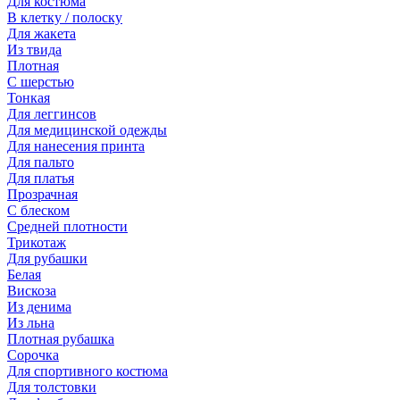
Для костюма
В клетку / полоску
Для жакета
Из твида
Плотная
С шерстью
Тонкая
Для леггинсов
Для медицинской одежды
Для нанесения принта
Для пальто
Для платья
Прозрачная
С блеском
Средней плотности
Трикотаж
Для рубашки
Белая
Вискоза
Из денима
Из льна
Плотная рубашка
Сорочка
Для спортивного костюма
Для толстовки