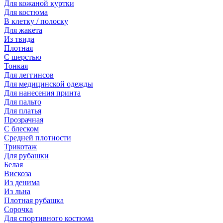
Для кожаной куртки
Для костюма
В клетку / полоску
Для жакета
Из твида
Плотная
С шерстью
Тонкая
Для леггинсов
Для медицинской одежды
Для нанесения принта
Для пальто
Для платья
Прозрачная
С блеском
Средней плотности
Трикотаж
Для рубашки
Белая
Вискоза
Из денима
Из льна
Плотная рубашка
Сорочка
Для спортивного костюма