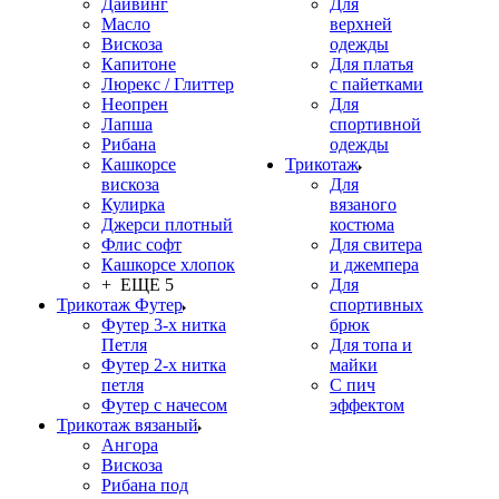
Дайвинг
Для
Масло
верхней
Вискоза
одежды
Капитоне
Для платья
Люрекс / Глиттер
с пайетками
Неопрен
Для
Лапша
спортивной
Рибана
одежды
Кашкорсе
Трикотаж
вискоза
Для
Кулирка
вязаного
Джерси плотный
костюма
Флис софт
Для свитера
Кашкорсе хлопок
и джемпера
+ ЕЩЕ 5
Для
Трикотаж Футер
спортивных
Футер 3-х нитка
брюк
Петля
Для топа и
Футер 2-х нитка
майки
петля
С пич
Футер с начесом
эффектом
Трикотаж вязаный
Ангора
Вискоза
Рибана под