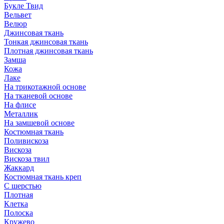
Букле Твид
Вельвет
Велюр
Джинсовая ткань
Тонкая джинсовая ткань
Плотная джинсовая ткань
Замша
Кожа
Лаке
На трикотажной основе
На тканевой основе
На флисе
Металлик
На замшевой основе
Костюмная ткань
Поливискоза
Вискоза
Вискоза твил
Жаккард
Костюмная ткань креп
С шерстью
Плотная
Клетка
Полоска
Кружево