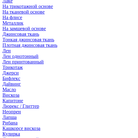
Лаке
На трикотажной основе
На тканевой основе
На флисе
Металлик
На замшевой основе
Джинсовая ткань
Тонкая джинсовая ткань
Плотная джинсовая ткань
Лен
Лен однотонный
Лен принтованный
Трикотаж
Джерси
Бифлекс
Дайвинг
Масло
Вискоза
Капитоне
Люрекс / Глиттер
Неопрен
Лапша
Рибана
Кашкорсе вискоза
Кулирка