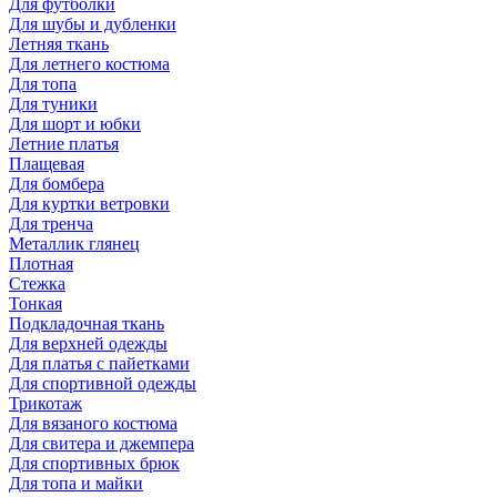
Для футболки
Для шубы и дубленки
Летняя ткань
Для летнего костюма
Для топа
Для туники
Для шорт и юбки
Летние платья
Плащевая
Для бомбера
Для куртки ветровки
Для тренча
Металлик глянец
Плотная
Стежка
Тонкая
Подкладочная ткань
Для верхней одежды
Для платья с пайетками
Для спортивной одежды
Трикотаж
Для вязаного костюма
Для свитера и джемпера
Для спортивных брюк
Для топа и майки