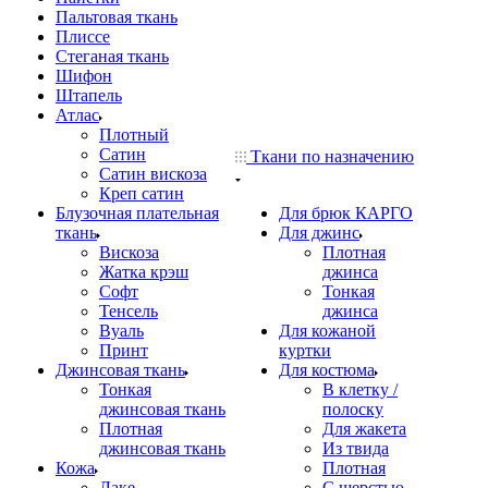
Пальтовая ткань
Плиссе
Стеганая ткань
Шифон
Штапель
Атлас
Плотный
Сатин
Ткани по назначению
Сатин вискоза
Креп сатин
Блузочная плательная
Для брюк КАРГО
ткань
Для джинс
Вискоза
Плотная
Жатка крэш
джинса
Софт
Тонкая
Тенсель
джинса
Вуаль
Для кожаной
Принт
куртки
Джинсовая ткань
Для костюма
Тонкая
В клетку /
джинсовая ткань
полоску
Плотная
Для жакета
джинсовая ткань
Из твида
Кожа
Плотная
Лаке
С шерстью