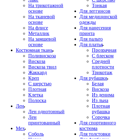
На трикотажной
Тонкая
основе
Для леггинсов
На тканевой
Для медицинской
основе
одежды
На флисе
Для нанесения
Металлик
принта
На замшевой
Для пальто
основе
Для платья
Костюмная ткань
Прозрачная
Поливискоза
С блеском
Вискоза
Средней
Вискоза твил
плотности
Жаккард
Трикотаж
Креп
Для рубашки
С шерстью
Белая
Плотная
Вискоза
Клетка
Из денима
Полоска
Из льна
Лен
Плотная
Лен однотонный
рубашка
Лен
Сорочка
принтованный
Для спортивного
Мех
костюма
Соболь
Для толстовки