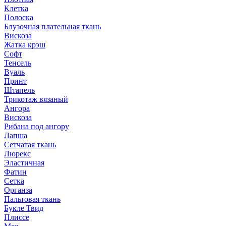
Клетка
Полоска
Блузочная плательная ткань
Вискоза
Жатка крэш
Софт
Тенсель
Вуаль
Принт
Штапель
Трикотаж вязаный
Ангора
Вискоза
Рибана под ангору
Лапша
Сетчатая ткань
Люрекс
Эластичная
Фатин
Сетка
Органза
Пальтовая ткань
Букле Твид
Плиссе