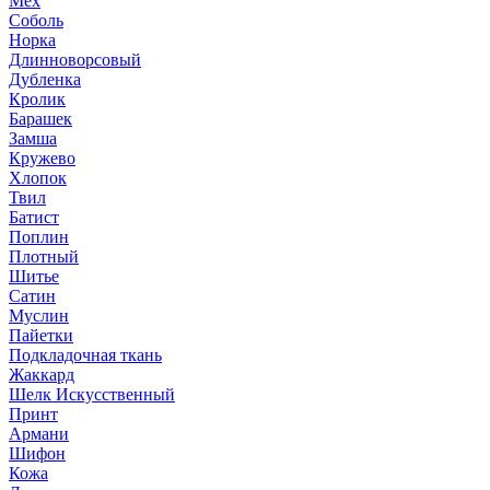
Мех
Соболь
Норка
Длинноворсовый
Дубленка
Кролик
Барашек
Замша
Кружево
Хлопок
Твил
Батист
Поплин
Плотный
Шитье
Сатин
Муслин
Пайетки
Подкладочная ткань
Жаккард
Шелк Искусственный
Принт
Армани
Шифон
Кожа