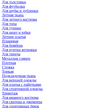
Для толстовки
Для футболки
Для шубы и дубленки
Летняя ткань
Для летнего костюма
Для топа
Для туники
Для шорт и юбки
Летние платья
Плащевая
Для бомбера
Для куртки ветровки
Для тренча
Металлик глянец
Плотная
Стежка
Тонкая
Подкладочная ткань
Для верхней одежды
Для платья с пайетками
Для спортивной одежды
Трикотаж
Для вязаного костюма
Для свитера и джемпера
Для спортивных брюк