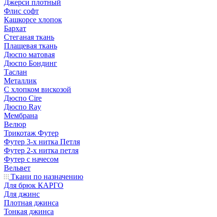
Джерси плотный
Флис софт
Кашкорсе хлопок
Бархат
Стеганая ткань
Плащевая ткань
Дюспо матовая
Дюспо Бондинг
Таслан
Металлик
С хлопком вискозой
Дюспо Cire
Дюспо Ray
Мембрана
Велюр
Трикотаж Футер
Футер 3-х нитка Петля
Футер 2-х нитка петля
Футер с начесом
Вельвет
Ткани по назначению
Для брюк КАРГО
Для джинс
Плотная джинса
Тонкая джинса