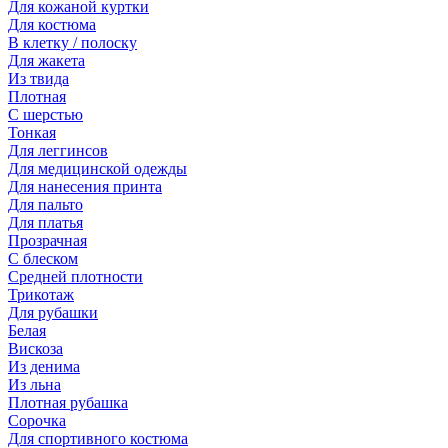
Для кожаной куртки
Для костюма
В клетку / полоску
Для жакета
Из твида
Плотная
С шерстью
Тонкая
Для леггинсов
Для медицинской одежды
Для нанесения принта
Для пальто
Для платья
Прозрачная
С блеском
Средней плотности
Трикотаж
Для рубашки
Белая
Вискоза
Из денима
Из льна
Плотная рубашка
Сорочка
Для спортивного костюма