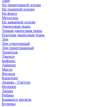
Лаке
На трикотажной основе
На тканевой основе
На флисе
Металлик
На замшевой основе
Джинсовая ткань
Тонкая джинсовая ткань
Плотная джинсовая ткань
Лен
Лен однотонный
Лен принтованный
Трикотаж
Джерси
Бифлекс
Дайвинг
Масло
Вискоза
Капитоне
Люрекс / Глиттер
Неопрен
Лапша
Рибана
Кашкорсе вискоза
Кулирка