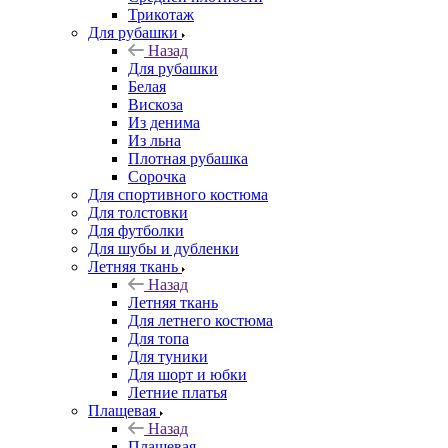
Трикотаж
Для рубашки
Назад
Для рубашки
Белая
Вискоза
Из денима
Из льна
Плотная рубашка
Сорочка
Для спортивного костюма
Для толстовки
Для футболки
Для шубы и дубленки
Летняя ткань
Назад
Летняя ткань
Для летнего костюма
Для топа
Для туники
Для шорт и юбки
Летние платья
Плащевая
Назад
Плащевая