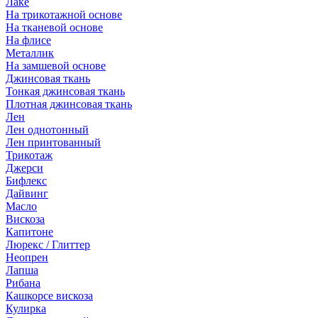
Лаке
На трикотажной основе
На тканевой основе
На флисе
Металлик
На замшевой основе
Джинсовая ткань
Тонкая джинсовая ткань
Плотная джинсовая ткань
Лен
Лен однотонный
Лен принтованный
Трикотаж
Джерси
Бифлекс
Дайвинг
Масло
Вискоза
Капитоне
Люрекс / Глиттер
Неопрен
Лапша
Рибана
Кашкорсе вискоза
Кулирка