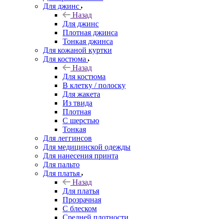
Для джинс
Назад
Для джинс
Плотная джинса
Тонкая джинса
Для кожаной куртки
Для костюма
Назад
Для костюма
В клетку / полоску
Для жакета
Из твида
Плотная
С шерстью
Тонкая
Для леггинсов
Для медицинской одежды
Для нанесения принта
Для пальто
Для платья
Назад
Для платья
Прозрачная
С блеском
Средней плотности