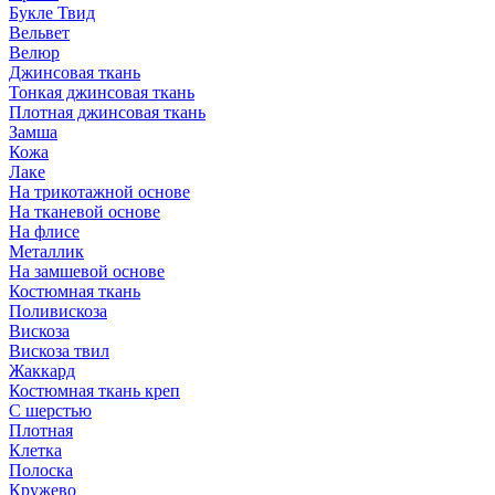
Букле Твид
Вельвет
Велюр
Джинсовая ткань
Тонкая джинсовая ткань
Плотная джинсовая ткань
Замша
Кожа
Лаке
На трикотажной основе
На тканевой основе
На флисе
Металлик
На замшевой основе
Костюмная ткань
Поливискоза
Вискоза
Вискоза твил
Жаккард
Костюмная ткань креп
С шерстью
Плотная
Клетка
Полоска
Кружево