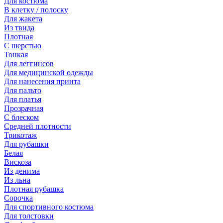
Для костюма
В клетку / полоску
Для жакета
Из твида
Плотная
С шерстью
Тонкая
Для леггинсов
Для медицинской одежды
Для нанесения принта
Для пальто
Для платья
Прозрачная
С блеском
Средней плотности
Трикотаж
Для рубашки
Белая
Вискоза
Из денима
Из льна
Плотная рубашка
Сорочка
Для спортивного костюма
Для толстовки