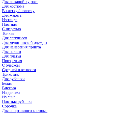
Для кожаной куртки
Для костюма
В клетку / полоску
Для жакета
Из твида
Плотная
С шерстью
Тонкая
Для леггинсов
Для медицинской одежды
Для нанесения принта
Для пальто
Для платья
Прозрачная
С блеском
Средней плотности
Трикотаж
Для рубашки
Белая
Вискоза
Из денима
Из льна
Плотная рубашка
Сорочка
Для спортивного костюма