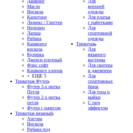
Дайвинг
Для
Масло
верхней
Вискоза
одежды
Капитоне
Для платья
Люрекс / Глиттер
с пайетками
Неопрен
Для
Лапша
спортивной
Рибана
одежды
Кашкорсе
Трикотаж
вискоза
Для
Кулирка
вязаного
Джерси плотный
костюма
Флис софт
Для свитера
Кашкорсе хлопок
и джемпера
+ ЕЩЕ 5
Для
Трикотаж Футер
спортивных
Футер 3-х нитка
брюк
Петля
Для топа и
Футер 2-х нитка
майки
петля
С пич
Футер с начесом
эффектом
Трикотаж вязаный
Ангора
Вискоза
Рибана под