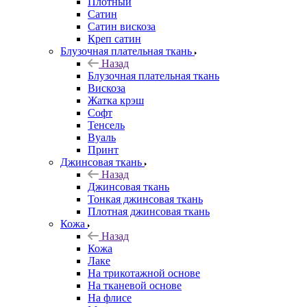
Плотный
Сатин
Сатин вискоза
Креп сатин
Блузочная плательная ткань
Назад
Блузочная плательная ткань
Вискоза
Жатка крэш
Софт
Тенсель
Вуаль
Принт
Джинсовая ткань
Назад
Джинсовая ткань
Тонкая джинсовая ткань
Плотная джинсовая ткань
Кожа
Назад
Кожа
Лаке
На трикотажной основе
На тканевой основе
На флисе