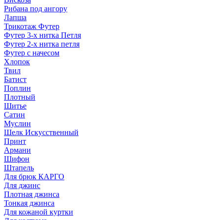
Рибана под ангору
Лапша
Трикотаж Футер
Футер 3-х нитка Петля
Футер 2-х нитка петля
Футер с начесом
Хлопок
Твил
Батист
Поплин
Плотный
Шитье
Сатин
Муслин
Шелк Искусственный
Принт
Армани
Шифон
Штапель
Для брюк КАРГО
Для джинс
Плотная джинса
Тонкая джинса
Для кожаной куртки