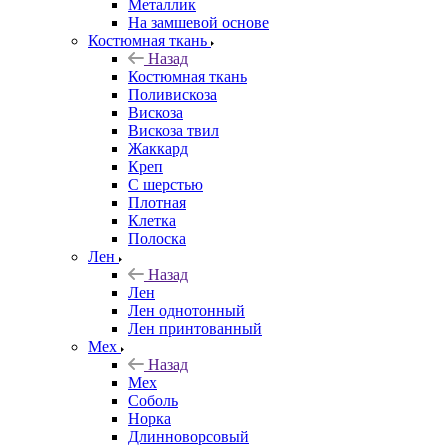
Металлик
На замшевой основе
Костюмная ткань
Назад
Костюмная ткань
Поливискоза
Вискоза
Вискоза твил
Жаккард
Креп
С шерстью
Плотная
Клетка
Полоска
Лен
Назад
Лен
Лен однотонный
Лен принтованный
Мех
Назад
Мех
Соболь
Норка
Длинноворсовый