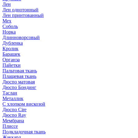
Лен
Лен однотонный
Лен принтованный
Мех
Соболь
Норка
Длинноворсовый
Дубленка
Кролик
Барашек
Органза
Пайетки
Пальтовая ткань
Плащевая ткань
Дюспо матовая
Дюспо Бондинг
Таслан
Металлик
С хлопком вискозой
Дюспо Cire
Дюспо Ray
Мембрана
Плиссе
Подкладочная ткань
Жаккард