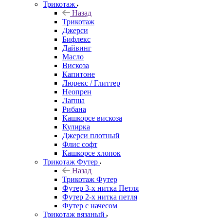
Трикотаж
Назад
Трикотаж
Джерси
Бифлекс
Дайвинг
Масло
Вискоза
Капитоне
Люрекс / Глиттер
Неопрен
Лапша
Рибана
Кашкорсе вискоза
Кулирка
Джерси плотный
Флис софт
Кашкорсе хлопок
Трикотаж Футер
Назад
Трикотаж Футер
Футер 3-х нитка Петля
Футер 2-х нитка петля
Футер с начесом
Трикотаж вязаный