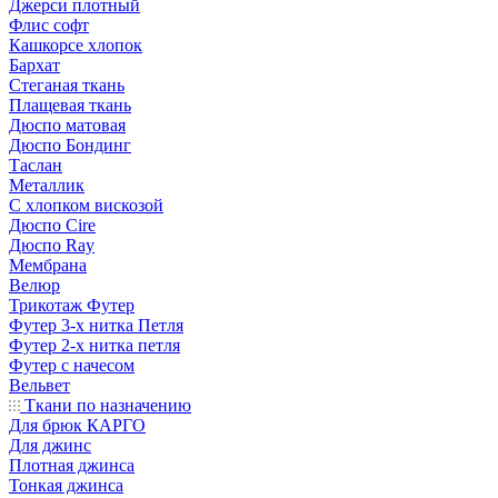
Джерси плотный
Флис софт
Кашкорсе хлопок
Бархат
Стеганая ткань
Плащевая ткань
Дюспо матовая
Дюспо Бондинг
Таслан
Металлик
С хлопком вискозой
Дюспо Cire
Дюспо Ray
Мембрана
Велюр
Трикотаж Футер
Футер 3-х нитка Петля
Футер 2-х нитка петля
Футер с начесом
Вельвет
Ткани по назначению
Для брюк КАРГО
Для джинс
Плотная джинса
Тонкая джинса