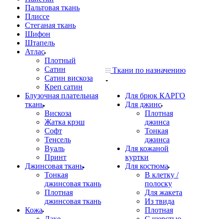
Пальтовая ткань
Плиссе
Стеганая ткань
Шифон
Штапель
Атлас
Плотный
Сатин
Ткани по назначению
Сатин вискоза
Креп сатин
Блузочная плательная
Для брюк КАРГО
ткань
Для джинс
Вискоза
Плотная
Жатка крэш
джинса
Софт
Тонкая
Тенсель
джинса
Вуаль
Для кожаной
Принт
куртки
Джинсовая ткань
Для костюма
Тонкая
В клетку /
джинсовая ткань
полоску
Плотная
Для жакета
джинсовая ткань
Из твида
Кожа
Плотная
Лаке
С шерстью