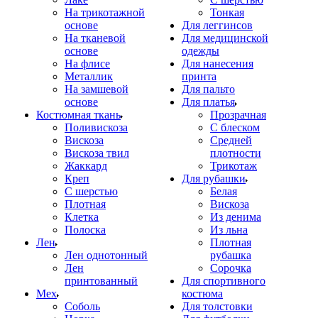
На трикотажной
Тонкая
основе
Для леггинсов
На тканевой
Для медицинской
основе
одежды
На флисе
Для нанесения
Металлик
принта
На замшевой
Для пальто
основе
Для платья
Костюмная ткань
Прозрачная
Поливискоза
С блеском
Вискоза
Средней
Вискоза твил
плотности
Жаккард
Трикотаж
Креп
Для рубашки
С шерстью
Белая
Плотная
Вискоза
Клетка
Из денима
Полоска
Из льна
Лен
Плотная
Лен однотонный
рубашка
Лен
Сорочка
принтованный
Для спортивного
Мех
костюма
Соболь
Для толстовки