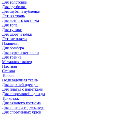
Для толстовки
Для футболки
Для шубы и дубленки
Летняя ткань
Для летнего костюма
Для топа
Для туники
Для шорт и юбки
Летние платья
Плащевая
Для бомбера
Для куртки ветровки
Для тренча
Металлик глянец
Плотная
Стежка
Тонкая
Подкладочная ткань
Для верхней одежды
Для платья с пайетками
Для спортивной одежды
Трикотаж
Для вязаного костюма
Для свитера и джемпера
Для спортивных брюк