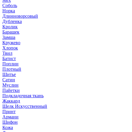
Мех
Соболь
Норка
Длинноворсовый
Дубленка
Кролик
Барашек
Замша
Кружево
Хлопок
Твил
Батист
Поплин
Плотный
Шитье
Сатин
Муслин
Пайетки
Подкладочная ткань
Жаккард
Шелк Искусственный
Принт
Армани
Шифон
Кожа