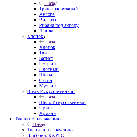
Назад
Трикотаж вязаный
Ангора
Вискоза
Рибана под ангору
Лапша
Хлопок
Назад
Хлопок
Твил
Батист
Поплин
Плотный
Шитье
Сатин
Муслин
Шелк Искусственный
Назад
Шелк Искусственный
Принт
Армани
Ткани по назначению
Назад
Ткани по назначению
Для брюк КАРГО