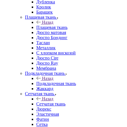
Дубленка
Кролик
Барашек
Плащевая ткань
Назад
Плащевая ткань
Дюспо матовая
Дюспо Бондинг
Таслан
Металлик
С хлопком вискозой
Дюспо Cire
Дюспо Ray
Мембрана
Подкладочная ткань
Назад
Подкладочная ткань
Жаккард
Сетчатая ткань
Назад
Сетчатая ткань
Люрекс
Эластичная
Фатин
Сетка