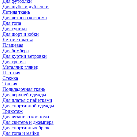
Для футболки
Для шубы и дубленки
Летняя ткань
Для летнего костюма
Для топа
Для туники
Для шорт и юбки
Летние платья
Плащевая
Для бомбера
Для куртки ветровки
Для тренча
Металлик глянец
Плотная
Стежка
Тонкая
Подкладочная ткань
Для верхней одежды
Для платья с пайетками
Для спортивной одежды
Трикотаж
Для вязаного костюма
Для свитера и джемпера
Для спортивных брюк
Для топа и майки