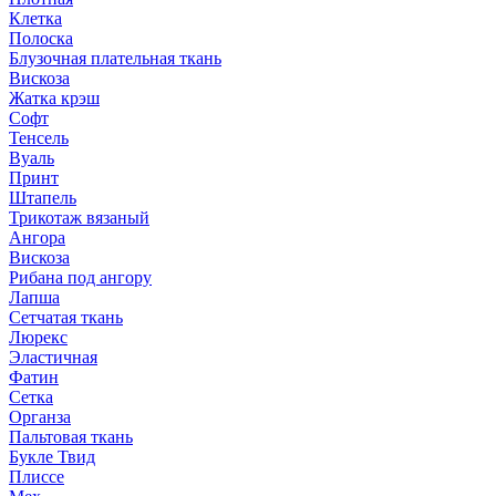
Клетка
Полоска
Блузочная плательная ткань
Вискоза
Жатка крэш
Софт
Тенсель
Вуаль
Принт
Штапель
Трикотаж вязаный
Ангора
Вискоза
Рибана под ангору
Лапша
Сетчатая ткань
Люрекс
Эластичная
Фатин
Сетка
Органза
Пальтовая ткань
Букле Твид
Плиссе