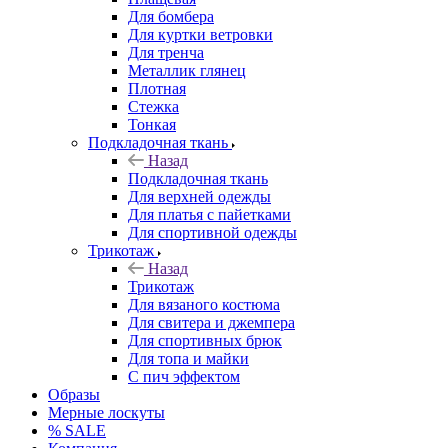
Для бомбера
Для куртки ветровки
Для тренча
Металлик глянец
Плотная
Стежка
Тонкая
Подкладочная ткань
Назад
Подкладочная ткань
Для верхней одежды
Для платья с пайетками
Для спортивной одежды
Трикотаж
Назад
Трикотаж
Для вязаного костюма
Для свитера и джемпера
Для спортивных брюк
Для топа и майки
С пич эффектом
Образы
Мерные лоскуты
% SALE