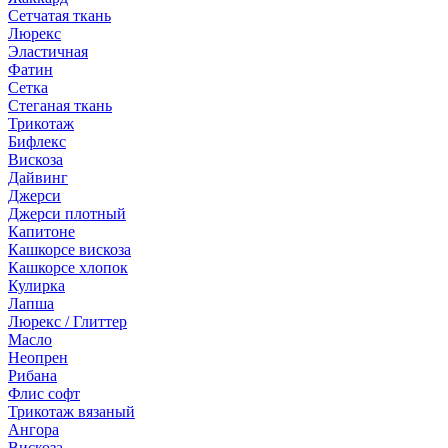
Сетчатая ткань
Люрекс
Эластичная
Фатин
Сетка
Стеганая ткань
Трикотаж
Бифлекс
Вискоза
Дайвинг
Джерси
Джерси плотный
Капитоне
Кашкорсе вискоза
Кашкорсе хлопок
Кулирка
Лапша
Люрекс / Глиттер
Масло
Неопрен
Рибана
Флис софт
Трикотаж вязаный
Ангора
Вискоза