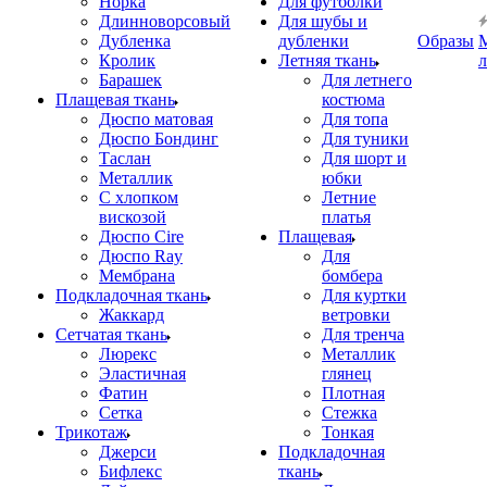
Норка
Для футболки
Длинноворсовый
Для шубы и
Дубленка
дубленки
Образы
Кролик
Летняя ткань
Барашек
Для летнего
Плащевая ткань
костюма
Дюспо матовая
Для топа
Дюспо Бондинг
Для туники
Таслан
Для шорт и
Металлик
юбки
С хлопком
Летние
вискозой
платья
Дюспо Cire
Плащевая
Дюспо Ray
Для
Мембрана
бомбера
Подкладочная ткань
Для куртки
Жаккард
ветровки
Сетчатая ткань
Для тренча
Люрекс
Металлик
Эластичная
глянец
Фатин
Плотная
Сетка
Стежка
Трикотаж
Тонкая
Джерси
Подкладочная
Бифлекс
ткань