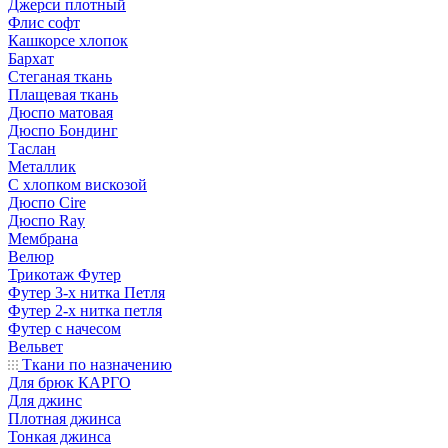
Джерси плотный
Флис софт
Кашкорсе хлопок
Бархат
Стеганая ткань
Плащевая ткань
Дюспо матовая
Дюспо Бондинг
Таслан
Металлик
С хлопком вискозой
Дюспо Cire
Дюспо Ray
Мембрана
Велюр
Трикотаж Футер
Футер 3-х нитка Петля
Футер 2-х нитка петля
Футер с начесом
Вельвет
Ткани по назначению
Для брюк КАРГО
Для джинс
Плотная джинса
Тонкая джинса