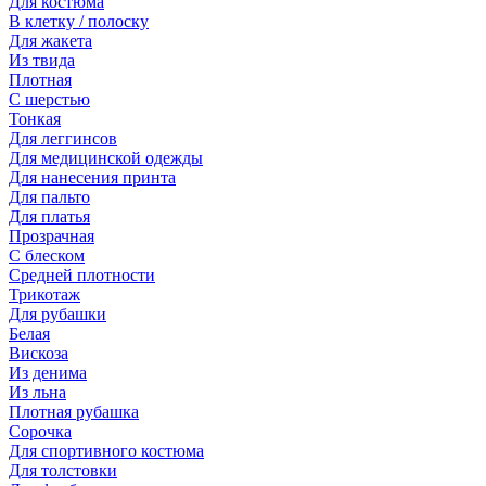
Для костюма
В клетку / полоску
Для жакета
Из твида
Плотная
С шерстью
Тонкая
Для леггинсов
Для медицинской одежды
Для нанесения принта
Для пальто
Для платья
Прозрачная
С блеском
Средней плотности
Трикотаж
Для рубашки
Белая
Вискоза
Из денима
Из льна
Плотная рубашка
Сорочка
Для спортивного костюма
Для толстовки