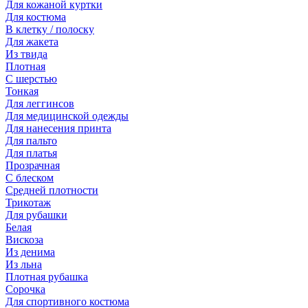
Для кожаной куртки
Для костюма
В клетку / полоску
Для жакета
Из твида
Плотная
С шерстью
Тонкая
Для леггинсов
Для медицинской одежды
Для нанесения принта
Для пальто
Для платья
Прозрачная
С блеском
Средней плотности
Трикотаж
Для рубашки
Белая
Вискоза
Из денима
Из льна
Плотная рубашка
Сорочка
Для спортивного костюма