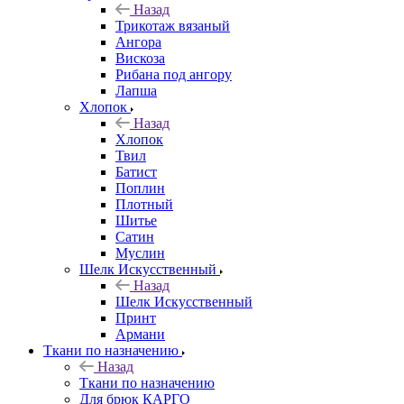
Назад
Трикотаж вязаный
Ангора
Вискоза
Рибана под ангору
Лапша
Хлопок
Назад
Хлопок
Твил
Батист
Поплин
Плотный
Шитье
Сатин
Муслин
Шелк Искусственный
Назад
Шелк Искусственный
Принт
Армани
Ткани по назначению
Назад
Ткани по назначению
Для брюк КАРГО