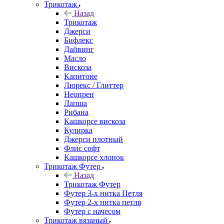
Трикотаж
Назад
Трикотаж
Джерси
Бифлекс
Дайвинг
Масло
Вискоза
Капитоне
Люрекс / Глиттер
Неопрен
Лапша
Рибана
Кашкорсе вискоза
Кулирка
Джерси плотный
Флис софт
Кашкорсе хлопок
Трикотаж Футер
Назад
Трикотаж Футер
Футер 3-х нитка Петля
Футер 2-х нитка петля
Футер с начесом
Трикотаж вязаный