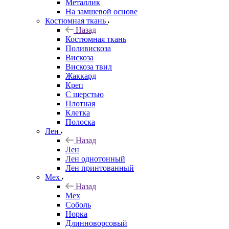
Металлик
На замшевой основе
Костюмная ткань
Назад
Костюмная ткань
Поливискоза
Вискоза
Вискоза твил
Жаккард
Креп
С шерстью
Плотная
Клетка
Полоска
Лен
Назад
Лен
Лен однотонный
Лен принтованный
Мех
Назад
Мех
Соболь
Норка
Длинноворсовый