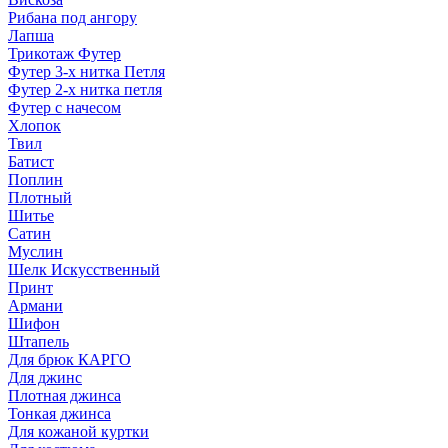
Рибана под ангору
Лапша
Трикотаж Футер
Футер 3-х нитка Петля
Футер 2-х нитка петля
Футер с начесом
Хлопок
Твил
Батист
Поплин
Плотный
Шитье
Сатин
Муслин
Шелк Искусственный
Принт
Армани
Шифон
Штапель
Для брюк КАРГО
Для джинс
Плотная джинса
Тонкая джинса
Для кожаной куртки