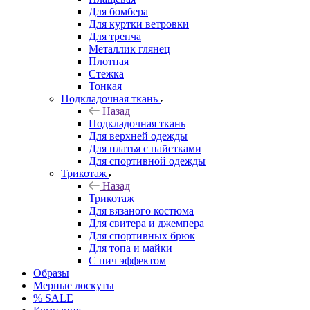
Для бомбера
Для куртки ветровки
Для тренча
Металлик глянец
Плотная
Стежка
Тонкая
Подкладочная ткань
Назад
Подкладочная ткань
Для верхней одежды
Для платья с пайетками
Для спортивной одежды
Трикотаж
Назад
Трикотаж
Для вязаного костюма
Для свитера и джемпера
Для спортивных брюк
Для топа и майки
С пич эффектом
Образы
Мерные лоскуты
% SALE