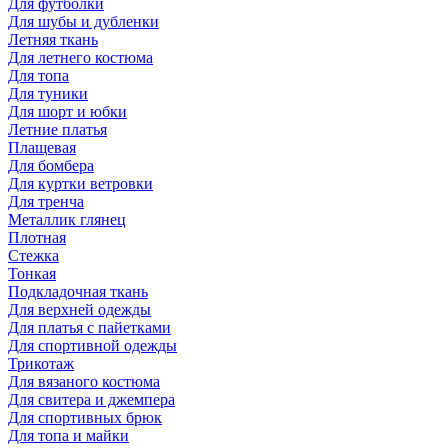
Для футболки
Для шубы и дубленки
Летняя ткань
Для летнего костюма
Для топа
Для туники
Для шорт и юбки
Летние платья
Плащевая
Для бомбера
Для куртки ветровки
Для тренча
Металлик глянец
Плотная
Стежка
Тонкая
Подкладочная ткань
Для верхней одежды
Для платья с пайетками
Для спортивной одежды
Трикотаж
Для вязаного костюма
Для свитера и джемпера
Для спортивных брюк
Для топа и майки