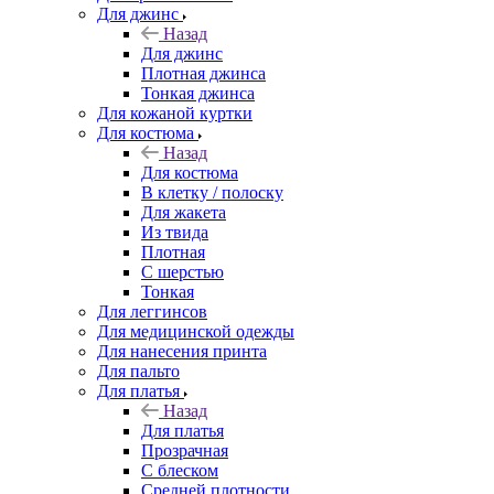
Для джинс
Назад
Для джинс
Плотная джинса
Тонкая джинса
Для кожаной куртки
Для костюма
Назад
Для костюма
В клетку / полоску
Для жакета
Из твида
Плотная
С шерстью
Тонкая
Для леггинсов
Для медицинской одежды
Для нанесения принта
Для пальто
Для платья
Назад
Для платья
Прозрачная
С блеском
Средней плотности