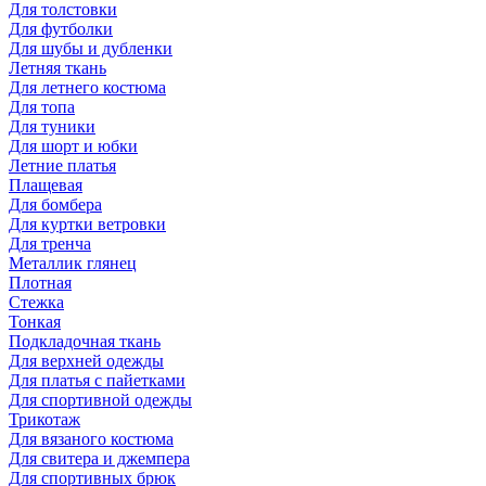
Для толстовки
Для футболки
Для шубы и дубленки
Летняя ткань
Для летнего костюма
Для топа
Для туники
Для шорт и юбки
Летние платья
Плащевая
Для бомбера
Для куртки ветровки
Для тренча
Металлик глянец
Плотная
Стежка
Тонкая
Подкладочная ткань
Для верхней одежды
Для платья с пайетками
Для спортивной одежды
Трикотаж
Для вязаного костюма
Для свитера и джемпера
Для спортивных брюк