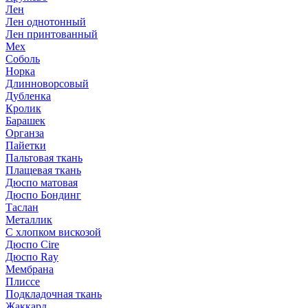
Лен
Лен однотонный
Лен принтованный
Мех
Соболь
Норка
Длинноворсовый
Дубленка
Кролик
Барашек
Органза
Пайетки
Пальтовая ткань
Плащевая ткань
Дюспо матовая
Дюспо Бондинг
Таслан
Металлик
С хлопком вискозой
Дюспо Cire
Дюспо Ray
Мембрана
Плиссе
Подкладочная ткань
Жаккард