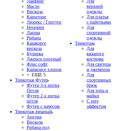
Дайвинг
Для
Масло
верхней
Вискоза
одежды
Капитоне
Для платья
Люрекс / Глиттер
с пайетками
Неопрен
Для
Лапша
спортивной
Рибана
одежды
Кашкорсе
Трикотаж
вискоза
Для
Кулирка
вязаного
Джерси плотный
костюма
Флис софт
Для свитера
Кашкорсе хлопок
и джемпера
+ ЕЩЕ 5
Для
Трикотаж Футер
спортивных
Футер 3-х нитка
брюк
Петля
Для топа и
Футер 2-х нитка
майки
петля
С пич
Футер с начесом
эффектом
Трикотаж вязаный
Ангора
Вискоза
Рибана под