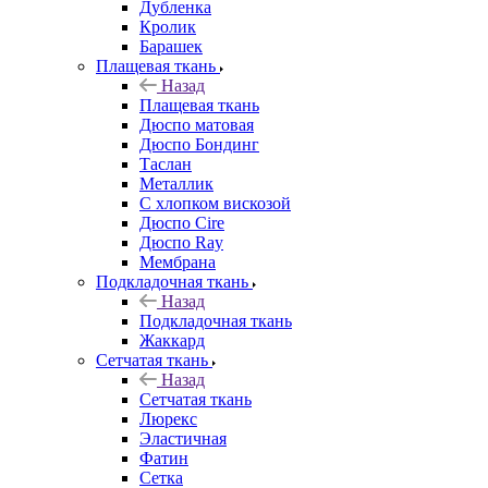
Дубленка
Кролик
Барашек
Плащевая ткань
Назад
Плащевая ткань
Дюспо матовая
Дюспо Бондинг
Таслан
Металлик
С хлопком вискозой
Дюспо Cire
Дюспо Ray
Мембрана
Подкладочная ткань
Назад
Подкладочная ткань
Жаккард
Сетчатая ткань
Назад
Сетчатая ткань
Люрекс
Эластичная
Фатин
Сетка