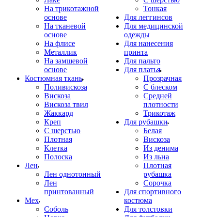
На трикотажной
Тонкая
основе
Для леггинсов
На тканевой
Для медицинской
основе
одежды
На флисе
Для нанесения
Металлик
принта
На замшевой
Для пальто
основе
Для платья
Костюмная ткань
Прозрачная
Поливискоза
С блеском
Вискоза
Средней
Вискоза твил
плотности
Жаккард
Трикотаж
Креп
Для рубашки
С шерстью
Белая
Плотная
Вискоза
Клетка
Из денима
Полоска
Из льна
Лен
Плотная
Лен однотонный
рубашка
Лен
Сорочка
принтованный
Для спортивного
Мех
костюма
Соболь
Для толстовки