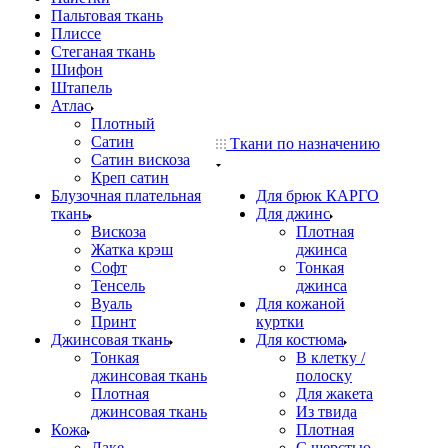
Пальтовая ткань
Плиссе
Стеганая ткань
Шифон
Штапель
Атлас
Плотный
Сатин
Ткани по назначению
Сатин вискоза
Креп сатин
Блузочная плательная
Для брюк КАРГО
ткань
Для джинс
Вискоза
Плотная
Жатка крэш
джинса
Софт
Тонкая
Тенсель
джинса
Вуаль
Для кожаной
Принт
куртки
Джинсовая ткань
Для костюма
Тонкая
В клетку /
джинсовая ткань
полоску
Плотная
Для жакета
джинсовая ткань
Из твида
Кожа
Плотная
Лаке
С шерстью