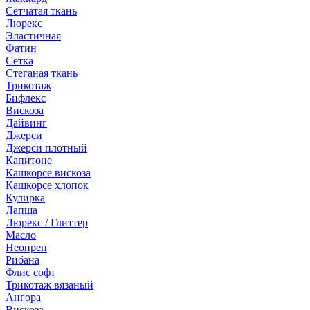
Сетчатая ткань
Люрекс
Эластичная
Фатин
Сетка
Стеганая ткань
Трикотаж
Бифлекс
Вискоза
Дайвинг
Джерси
Джерси плотный
Капитоне
Кашкорсе вискоза
Кашкорсе хлопок
Кулирка
Лапша
Люрекс / Глиттер
Масло
Неопрен
Рибана
Флис софт
Трикотаж вязаный
Ангора
Вискоза