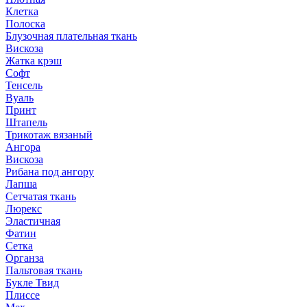
Клетка
Полоска
Блузочная плательная ткань
Вискоза
Жатка крэш
Софт
Тенсель
Вуаль
Принт
Штапель
Трикотаж вязаный
Ангора
Вискоза
Рибана под ангору
Лапша
Сетчатая ткань
Люрекс
Эластичная
Фатин
Сетка
Органза
Пальтовая ткань
Букле Твид
Плиссе