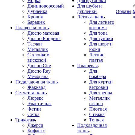
Норка
Для футболки
Длинноворсовый
Для шубы и
Дубленка
дубленки
Образы
Кролик
Летняя ткань
Барашек
Для летнего
Плащевая ткань
костюма
Дюспо матовая
Для топа
Дюспо Бондинг
Для туники
Таслан
Для шорт и
Металлик
юбки
С хлопком
Летние
вискозой
платья
Дюспо Cire
Плащевая
Дюспо Ray
Для
Мембрана
бомбера
Подкладочная ткань
Для куртки
Жаккард
ветровки
Сетчатая ткань
Для тренча
Люрекс
Металлик
Эластичная
глянец
Фатин
Плотная
Сетка
Стежка
Трикотаж
Тонкая
Джерси
Подкладочная
Бифлекс
ткань