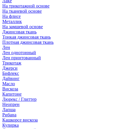
Лаке
На трикотажной основе
На тканевой основе
На флисе
Металлик
На замшевой основе
Джинсовая ткань
Тонкая джинсовая ткань
Плотная джинсовая ткань
Лен
Лен однотонный
Лен принтованный
Трикотаж
Джерси
Бифлекс
Дайвинг
Масло
Вискоза
Капитоне
Люрекс / Глиттер
Неопрен
Лапша
Рибана
Кашкорсе вискоза
Кулирка