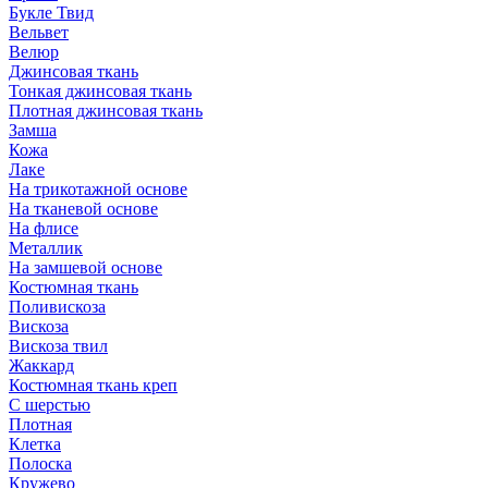
Букле Твид
Вельвет
Велюр
Джинсовая ткань
Тонкая джинсовая ткань
Плотная джинсовая ткань
Замша
Кожа
Лаке
На трикотажной основе
На тканевой основе
На флисе
Металлик
На замшевой основе
Костюмная ткань
Поливискоза
Вискоза
Вискоза твил
Жаккард
Костюмная ткань креп
С шерстью
Плотная
Клетка
Полоска
Кружево