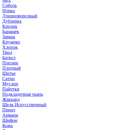
Мех
Соболь
Норка
Длинноворсовый
Дубленка
Кролик
Барашек
Замша
Кружево
Хлопок
Твил
Батист
Поплин
Плотный
Шитье
Сатин
Муслин
Пайетки
Подкладочная ткань
Жаккард
Шелк Искусственный
Принт
Армани
Шифон
Кожа