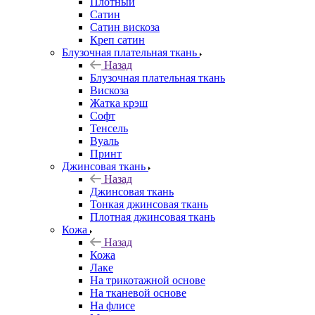
Плотный
Сатин
Сатин вискоза
Креп сатин
Блузочная плательная ткань
Назад
Блузочная плательная ткань
Вискоза
Жатка крэш
Софт
Тенсель
Вуаль
Принт
Джинсовая ткань
Назад
Джинсовая ткань
Тонкая джинсовая ткань
Плотная джинсовая ткань
Кожа
Назад
Кожа
Лаке
На трикотажной основе
На тканевой основе
На флисе