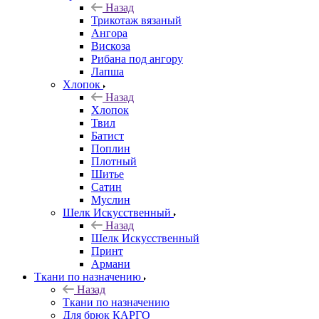
Назад
Трикотаж вязаный
Ангора
Вискоза
Рибана под ангору
Лапша
Хлопок
Назад
Хлопок
Твил
Батист
Поплин
Плотный
Шитье
Сатин
Муслин
Шелк Искусственный
Назад
Шелк Искусственный
Принт
Армани
Ткани по назначению
Назад
Ткани по назначению
Для брюк КАРГО