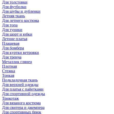
Для толстовки
Для футболки
Для шубы и дубленки
Летняя ткань
Для летнего костюма
Для топа
Для туники
Для шорт и юбки
Летние платья
Плащевая
Для бомбера
Для куртки ветровки
Для тренча
Металлик глянец
Плотная
Стежка
Тонкая
Подкладочная ткань
Для верхней одежды
Для платья с пайетками
Для спортивной одежды
Трикотаж
Для вязаного костюма
Для свитера и джемпера
Для спортивных брюк