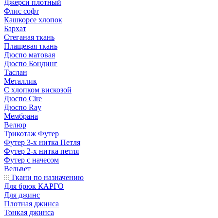
Джерси плотный
Флис софт
Кашкорсе хлопок
Бархат
Стеганая ткань
Плащевая ткань
Дюспо матовая
Дюспо Бондинг
Таслан
Металлик
С хлопком вискозой
Дюспо Cire
Дюспо Ray
Мембрана
Велюр
Трикотаж Футер
Футер 3-х нитка Петля
Футер 2-х нитка петля
Футер с начесом
Вельвет
Ткани по назначению
Для брюк КАРГО
Для джинс
Плотная джинса
Тонкая джинса