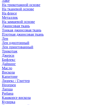
Лаке
На трикотажной основе
На тканевой основе
На флисе
Металлик
На замшевой основе
Джинсовая ткань
Тонкая джинсовая ткань
Плотная джинсовая ткань
Лен
Лен однотонный
Лен принтованный
Трикотаж
Джерси
Бифлекс
Дайвинг
Масло
Вискоза
Капитоне
Люрекс / Глиттер
Неопрен
Лапша
Рибана
Кашкорсе вискоза
Кулирка