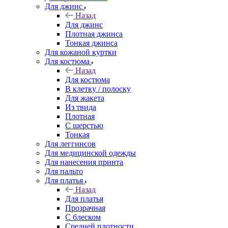
Для джинс
Назад
Для джинс
Плотная джинса
Тонкая джинса
Для кожаной куртки
Для костюма
Назад
Для костюма
В клетку / полоску
Для жакета
Из твида
Плотная
С шерстью
Тонкая
Для леггинсов
Для медицинской одежды
Для нанесения принта
Для пальто
Для платья
Назад
Для платья
Прозрачная
С блеском
Средней плотности