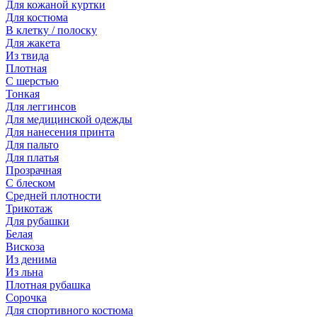
Для кожаной куртки
Для костюма
В клетку / полоску
Для жакета
Из твида
Плотная
С шерстью
Тонкая
Для леггинсов
Для медицинской одежды
Для нанесения принта
Для пальто
Для платья
Прозрачная
С блеском
Средней плотности
Трикотаж
Для рубашки
Белая
Вискоза
Из денима
Из льна
Плотная рубашка
Сорочка
Для спортивного костюма