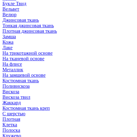
Букле Твид
Вельвет
Велюр
Джинсовая ткань
Тонкая джинсовая ткань
Плотная джинсовая ткань
Замша
Кожа
Лаке
На трикотажной основе
На тканевой основе
На флисе
Металлик
На замшевой основе
Костюмная ткань
Поливискоза
Вискоза
Вискоза твил
Жаккард
Костюмная ткань креп
С шерстью
Плотная
Клетка
Полоска
Кружево