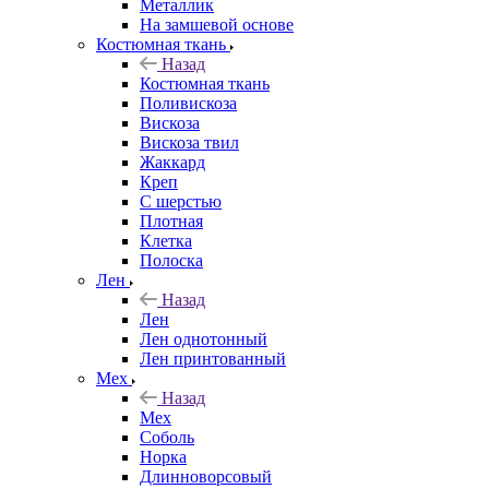
Металлик
На замшевой основе
Костюмная ткань
Назад
Костюмная ткань
Поливискоза
Вискоза
Вискоза твил
Жаккард
Креп
С шерстью
Плотная
Клетка
Полоска
Лен
Назад
Лен
Лен однотонный
Лен принтованный
Мех
Назад
Мех
Соболь
Норка
Длинноворсовый