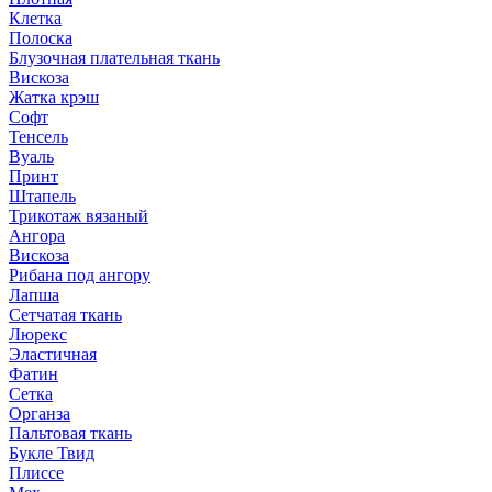
Клетка
Полоска
Блузочная плательная ткань
Вискоза
Жатка крэш
Софт
Тенсель
Вуаль
Принт
Штапель
Трикотаж вязаный
Ангора
Вискоза
Рибана под ангору
Лапша
Сетчатая ткань
Люрекс
Эластичная
Фатин
Сетка
Органза
Пальтовая ткань
Букле Твид
Плиссе