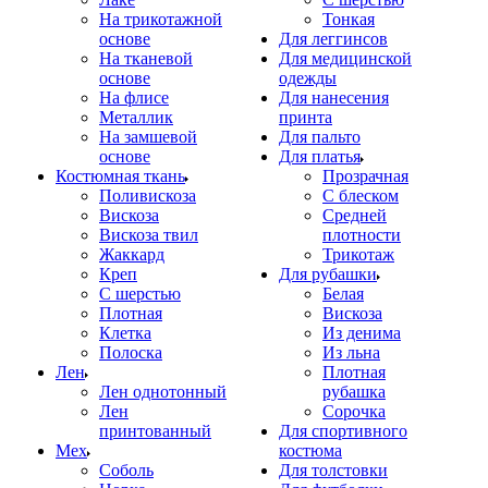
На трикотажной
Тонкая
основе
Для леггинсов
На тканевой
Для медицинской
основе
одежды
На флисе
Для нанесения
Металлик
принта
На замшевой
Для пальто
основе
Для платья
Костюмная ткань
Прозрачная
Поливискоза
С блеском
Вискоза
Средней
Вискоза твил
плотности
Жаккард
Трикотаж
Креп
Для рубашки
С шерстью
Белая
Плотная
Вискоза
Клетка
Из денима
Полоска
Из льна
Лен
Плотная
Лен однотонный
рубашка
Лен
Сорочка
принтованный
Для спортивного
Мех
костюма
Соболь
Для толстовки