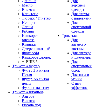
Дайвинг
Для
Масло
верхней
Вискоза
одежды
Капитоне
Для платья
Люрекс / Глиттер
с пайетками
Неопрен
Для
Лапша
спортивной
Рибана
одежды
Кашкорсе
Трикотаж
вискоза
Для
Кулирка
вязаного
Джерси плотный
костюма
Флис софт
Для свитера
Кашкорсе хлопок
и джемпера
+ ЕЩЕ 5
Для
Трикотаж Футер
спортивных
Футер 3-х нитка
брюк
Петля
Для топа и
Футер 2-х нитка
майки
петля
С пич
Футер с начесом
эффектом
Трикотаж вязаный
Ангора
Вискоза
Рибана под