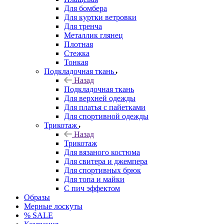
Для бомбера
Для куртки ветровки
Для тренча
Металлик глянец
Плотная
Стежка
Тонкая
Подкладочная ткань
Назад
Подкладочная ткань
Для верхней одежды
Для платья с пайетками
Для спортивной одежды
Трикотаж
Назад
Трикотаж
Для вязаного костюма
Для свитера и джемпера
Для спортивных брюк
Для топа и майки
С пич эффектом
Образы
Мерные лоскуты
% SALE