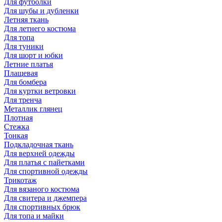
Для футболки
Для шубы и дубленки
Летняя ткань
Для летнего костюма
Для топа
Для туники
Для шорт и юбки
Летние платья
Плащевая
Для бомбера
Для куртки ветровки
Для тренча
Металлик глянец
Плотная
Стежка
Тонкая
Подкладочная ткань
Для верхней одежды
Для платья с пайетками
Для спортивной одежды
Трикотаж
Для вязаного костюма
Для свитера и джемпера
Для спортивных брюк
Для топа и майки