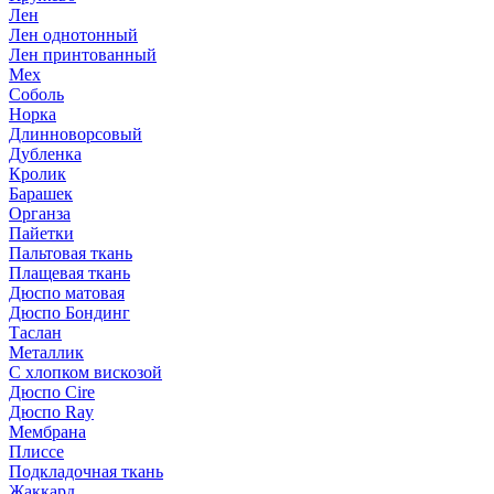
Лен
Лен однотонный
Лен принтованный
Мех
Соболь
Норка
Длинноворсовый
Дубленка
Кролик
Барашек
Органза
Пайетки
Пальтовая ткань
Плащевая ткань
Дюспо матовая
Дюспо Бондинг
Таслан
Металлик
С хлопком вискозой
Дюспо Cire
Дюспо Ray
Мембрана
Плиссе
Подкладочная ткань
Жаккард