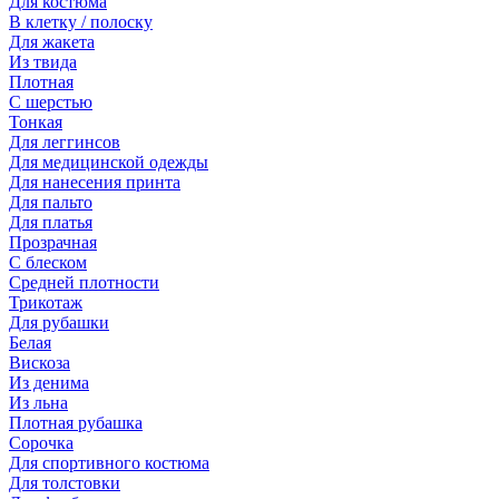
Для костюма
В клетку / полоску
Для жакета
Из твида
Плотная
С шерстью
Тонкая
Для леггинсов
Для медицинской одежды
Для нанесения принта
Для пальто
Для платья
Прозрачная
С блеском
Средней плотности
Трикотаж
Для рубашки
Белая
Вискоза
Из денима
Из льна
Плотная рубашка
Сорочка
Для спортивного костюма
Для толстовки