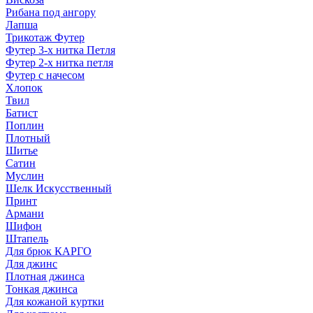
Рибана под ангору
Лапша
Трикотаж Футер
Футер 3-х нитка Петля
Футер 2-х нитка петля
Футер с начесом
Хлопок
Твил
Батист
Поплин
Плотный
Шитье
Сатин
Муслин
Шелк Искусственный
Принт
Армани
Шифон
Штапель
Для брюк КАРГО
Для джинс
Плотная джинса
Тонкая джинса
Для кожаной куртки