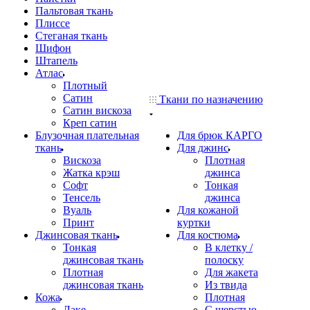
Пальтовая ткань
Плиссе
Стеганая ткань
Шифон
Штапель
Атлас
Плотный
Сатин
Ткани по назначению
Сатин вискоза
Креп сатин
Блузочная плательная
Для брюк КАРГО
ткань
Для джинс
Вискоза
Плотная
Жатка крэш
джинса
Софт
Тонкая
Тенсель
джинса
Вуаль
Для кожаной
Принт
куртки
Джинсовая ткань
Для костюма
Тонкая
В клетку /
джинсовая ткань
полоску
Плотная
Для жакета
джинсовая ткань
Из твида
Кожа
Плотная
Лаке
С шерстью