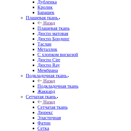
Дубленка
Кролик
Барашек
Плащевая ткань
Назад
Плащевая ткань
Дюспо матовая
Дюспо Бондинг
Таслан
Металлик
С хлопком вискозой
Дюспо Cire
Дюспо Ray
Мембрана
Подкладочная ткань
Назад
Подкладочная ткань
Жаккард
Сетчатая ткань
Назад
Сетчатая ткань
Люрекс
Эластичная
Фатин
Сетка