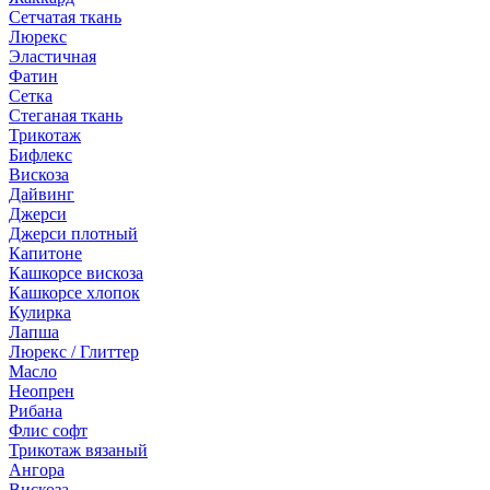
Сетчатая ткань
Люрекс
Эластичная
Фатин
Сетка
Стеганая ткань
Трикотаж
Бифлекс
Вискоза
Дайвинг
Джерси
Джерси плотный
Капитоне
Кашкорсе вискоза
Кашкорсе хлопок
Кулирка
Лапша
Люрекс / Глиттер
Масло
Неопрен
Рибана
Флис софт
Трикотаж вязаный
Ангора
Вискоза