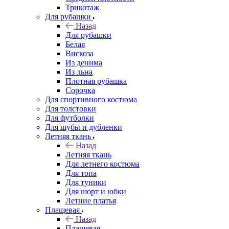
Трикотаж
Для рубашки
Назад
Для рубашки
Белая
Вискоза
Из денима
Из льна
Плотная рубашка
Сорочка
Для спортивного костюма
Для толстовки
Для футболки
Для шубы и дубленки
Летняя ткань
Назад
Летняя ткань
Для летнего костюма
Для топа
Для туники
Для шорт и юбки
Летние платья
Плащевая
Назад
Плащевая