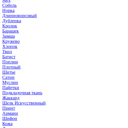
Мех
Соболь
Норка
Длинноворсовый
Дубленка
Кролик
Барашек
Замша
Кружево
Хлопок
Твил
Батист
Поплин
Плотный
Шитье
Сатин
Муслин
Пайетки
Подкладочная ткань
Жаккард
Шелк Искусственный
Принт
Армани
Шифон
Кожа