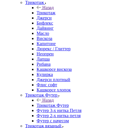
Трикотаж
Назад
Трикотаж
Джерси
Бифлекс
Дайвинг
Масло
Вискоза
Капитоне
Люрекс / Глиттер
Неопрен
Лапша
Рибана
Кашкорсе вискоза
Кулирка
Джерси плотный
Флис софт
Кашкорсе хлопок
Трикотаж Футер
Назад
Трикотаж Футер
Футер 3-х нитка Петля
Футер 2-х нитка петля
Футер с начесом
Трикотаж вязаный