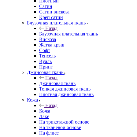
Плотный
Сатин
Сатин вискоза
Креп сатин
Блузочная плательная ткань
Назад
Блузочная плательная ткань
Вискоза
Жатка крэш
Софт
Тенсель
Вуаль
Принт
Джинсовая ткань
Назад
Джинсовая ткань
Тонкая джинсовая ткань
Плотная джинсовая ткань
Кожа
Назад
Кожа
Лаке
На трикотажной основе
На тканевой основе
На флисе