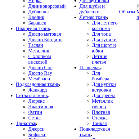
Норка
Для футболки
Длинноворсовый
Для шубы и
Дубленка
дубленки
Образы
Кролик
Летняя ткань
Барашек
Для летнего
Плащевая ткань
костюма
Дюспо матовая
Для топа
Дюспо Бондинг
Для туники
Таслан
Для шорт и
Металлик
юбки
С хлопком
Летние
вискозой
платья
Дюспо Cire
Плащевая
Дюспо Ray
Для
Мембрана
бомбера
Подкладочная ткань
Для куртки
Жаккард
ветровки
Сетчатая ткань
Для тренча
Люрекс
Металлик
Эластичная
глянец
Фатин
Плотная
Сетка
Стежка
Трикотаж
Тонкая
Джерси
Подкладочная
Бифлекс
ткань