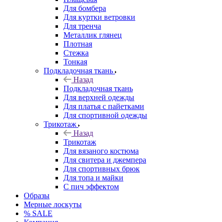
Для бомбера
Для куртки ветровки
Для тренча
Металлик глянец
Плотная
Стежка
Тонкая
Подкладочная ткань
Назад
Подкладочная ткань
Для верхней одежды
Для платья с пайетками
Для спортивной одежды
Трикотаж
Назад
Трикотаж
Для вязаного костюма
Для свитера и джемпера
Для спортивных брюк
Для топа и майки
С пич эффектом
Образы
Мерные лоскуты
% SALE