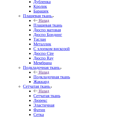
Дубленка
Кролик
Барашек
Плащевая ткань
Назад
Плащевая ткань
Дюспо матовая
Дюспо Бондинг
Таслан
Металлик
С хлопком вискозой
Дюспо Cire
Дюспо Ray
Мембрана
Подкладочная ткань
Назад
Подкладочная ткань
Жаккард
Сетчатая ткань
Назад
Сетчатая ткань
Люрекс
Эластичная
Фатин
Сетка