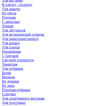
Для костюма
В клетку / полоску
Для жакета
Из твида
Плотная
С шерстью
Тонкая
Для леггинсов
Для медицинской одежды
Для нанесения принта
Для пальто
Для платья
Прозрачная
С блеском
Средней плотности
Трикотаж
Для рубашки
Белая
Вискоза
Из денима
Из льна
Плотная рубашка
Сорочка
Для спортивного костюма
Для толстовки