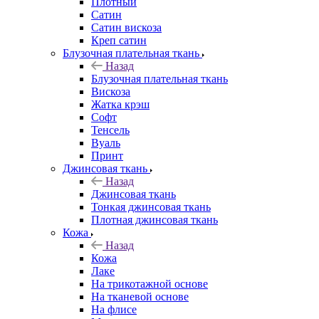
Плотный
Сатин
Сатин вискоза
Креп сатин
Блузочная плательная ткань
Назад
Блузочная плательная ткань
Вискоза
Жатка крэш
Софт
Тенсель
Вуаль
Принт
Джинсовая ткань
Назад
Джинсовая ткань
Тонкая джинсовая ткань
Плотная джинсовая ткань
Кожа
Назад
Кожа
Лаке
На трикотажной основе
На тканевой основе
На флисе