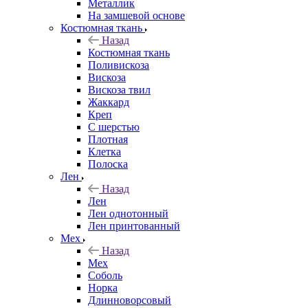
Металлик
На замшевой основе
Костюмная ткань
Назад
Костюмная ткань
Поливискоза
Вискоза
Вискоза твил
Жаккард
Креп
С шерстью
Плотная
Клетка
Полоска
Лен
Назад
Лен
Лен однотонный
Лен принтованный
Мех
Назад
Мех
Соболь
Норка
Длинноворсовый