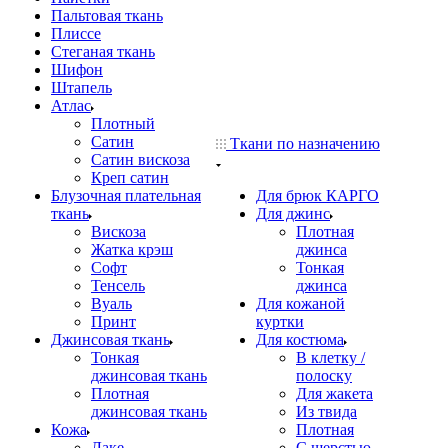
Пальтовая ткань
Плиссе
Стеганая ткань
Шифон
Штапель
Атлас
Плотный
Сатин
Ткани по назначению
Сатин вискоза
Креп сатин
Блузочная плательная
Для брюк КАРГО
ткань
Для джинс
Вискоза
Плотная
Жатка крэш
джинса
Софт
Тонкая
Тенсель
джинса
Вуаль
Для кожаной
Принт
куртки
Джинсовая ткань
Для костюма
Тонкая
В клетку /
джинсовая ткань
полоску
Плотная
Для жакета
джинсовая ткань
Из твида
Кожа
Плотная
Лаке
С шерстью