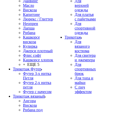
Дайвинг
Для
Масло
верхней
Вискоза
одежды
Капитоне
Для платья
Люрекс / Глиттер
с пайетками
Неопрен
Для
Лапша
спортивной
Рибана
одежды
Кашкорсе
Трикотаж
вискоза
Для
Кулирка
вязаного
Джерси плотный
костюма
Флис софт
Для свитера
Кашкорсе хлопок
и джемпера
+ ЕЩЕ 5
Для
Трикотаж Футер
спортивных
Футер 3-х нитка
брюк
Петля
Для топа и
Футер 2-х нитка
майки
петля
С пич
Футер с начесом
эффектом
Трикотаж вязаный
Ангора
Вискоза
Рибана под