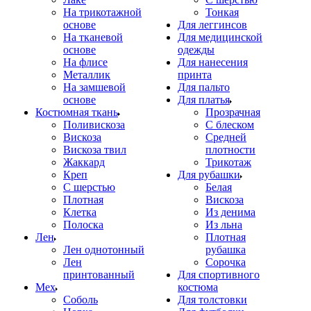
На трикотажной
Тонкая
основе
Для леггинсов
На тканевой
Для медицинской
основе
одежды
На флисе
Для нанесения
Металлик
принта
На замшевой
Для пальто
основе
Для платья
Костюмная ткань
Прозрачная
Поливискоза
С блеском
Вискоза
Средней
Вискоза твил
плотности
Жаккард
Трикотаж
Креп
Для рубашки
С шерстью
Белая
Плотная
Вискоза
Клетка
Из денима
Полоска
Из льна
Лен
Плотная
Лен однотонный
рубашка
Лен
Сорочка
принтованный
Для спортивного
Мех
костюма
Соболь
Для толстовки