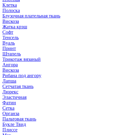
Клетка
Полоска
Блузочная плательная ткань
Вискоза
Жатка крэш
Софт
Тенсель
Вуаль
Принт
Штапель
Трикотаж вязаный
Ангора
Вискоза
Рибана под ангору
Лапша
Сетчатая ткань
Люрекс
Эластичная
Фатин
Сетка
Органза
Пальтовая ткань
Букле Твид
Плиссе