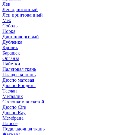
Лен
Лен однотонный
Лен принтованный
Мех
Соболь
Норка
Длинноворсовый
Дубленка
Кролик
Барашек
Органза
Пайетки
Пальтовая ткань
Плащевая ткань
Дюспо матовая
Дюспо Бондинг
Таслан
Металлик
С хлопком вискозой
Дюспо Cire
Дюспо Ray
Мембрана
Плиссе
Подкладочная ткань
Жаккард