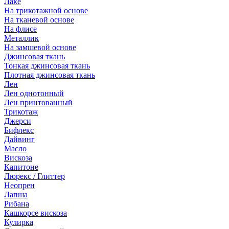
Лаке
На трикотажной основе
На тканевой основе
На флисе
Металлик
На замшевой основе
Джинсовая ткань
Тонкая джинсовая ткань
Плотная джинсовая ткань
Лен
Лен однотонный
Лен принтованный
Трикотаж
Джерси
Бифлекс
Дайвинг
Масло
Вискоза
Капитоне
Люрекс / Глиттер
Неопрен
Лапша
Рибана
Кашкорсе вискоза
Кулирка