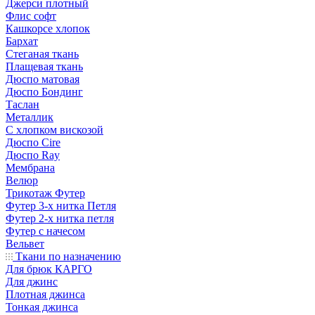
Джерси плотный
Флис софт
Кашкорсе хлопок
Бархат
Стеганая ткань
Плащевая ткань
Дюспо матовая
Дюспо Бондинг
Таслан
Металлик
С хлопком вискозой
Дюспо Cire
Дюспо Ray
Мембрана
Велюр
Трикотаж Футер
Футер 3-х нитка Петля
Футер 2-х нитка петля
Футер с начесом
Вельвет
Ткани по назначению
Для брюк КАРГО
Для джинс
Плотная джинса
Тонкая джинса