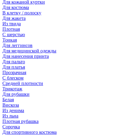
Для кожаной куртки
Для костюма
В клетку / полоску
Для жакета
Из твида
Плотная
С шерстью
Тонкая
Для леггинсов
Для медицинской одежды
Для нанесения принта
Для пальто
Для платья
Прозрачная
С блеском
Средней плотности
Трикотаж
Для рубашки
Белая
Вискоза
Из денима
Из льна
Плотная рубашка
Сорочка
Для спортивного костюма