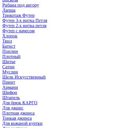
Рибана под ангору
Лапша
Трикотаж Футер
Футер 3-х нитка Петля
Футер 2-х нитка петля
Футер с начесом
Хлопок
Твил
Батист
Поплин
Плотный
Шитье
Сатин
Муслин
Шелк Искусственный
Принт
Армани
Шифон
Штапель
Для брюк КАРГО
Для джинс
Плотная джинса
Тонкая джинса
Для кожаной куртки