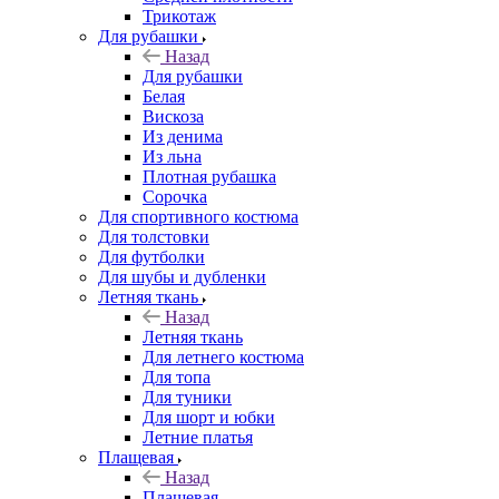
Трикотаж
Для рубашки
Назад
Для рубашки
Белая
Вискоза
Из денима
Из льна
Плотная рубашка
Сорочка
Для спортивного костюма
Для толстовки
Для футболки
Для шубы и дубленки
Летняя ткань
Назад
Летняя ткань
Для летнего костюма
Для топа
Для туники
Для шорт и юбки
Летние платья
Плащевая
Назад
Плащевая