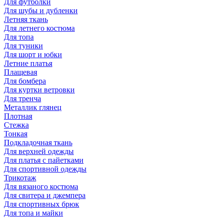
Для футболки
Для шубы и дубленки
Летняя ткань
Для летнего костюма
Для топа
Для туники
Для шорт и юбки
Летние платья
Плащевая
Для бомбера
Для куртки ветровки
Для тренча
Металлик глянец
Плотная
Стежка
Тонкая
Подкладочная ткань
Для верхней одежды
Для платья с пайетками
Для спортивной одежды
Трикотаж
Для вязаного костюма
Для свитера и джемпера
Для спортивных брюк
Для топа и майки