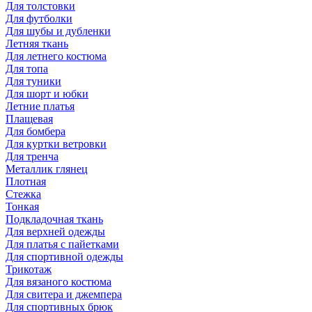
Для толстовки
Для футболки
Для шубы и дубленки
Летняя ткань
Для летнего костюма
Для топа
Для туники
Для шорт и юбки
Летние платья
Плащевая
Для бомбера
Для куртки ветровки
Для тренча
Металлик глянец
Плотная
Стежка
Тонкая
Подкладочная ткань
Для верхней одежды
Для платья с пайетками
Для спортивной одежды
Трикотаж
Для вязаного костюма
Для свитера и джемпера
Для спортивных брюк