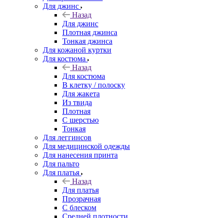
Для джинс
Назад
Для джинс
Плотная джинса
Тонкая джинса
Для кожаной куртки
Для костюма
Назад
Для костюма
В клетку / полоску
Для жакета
Из твида
Плотная
С шерстью
Тонкая
Для леггинсов
Для медицинской одежды
Для нанесения принта
Для пальто
Для платья
Назад
Для платья
Прозрачная
С блеском
Средней плотности