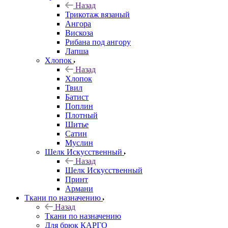
Назад
Трикотаж вязаный
Ангора
Вискоза
Рибана под ангору
Лапша
Хлопок
Назад
Хлопок
Твил
Батист
Поплин
Плотный
Шитье
Сатин
Муслин
Шелк Искусственный
Назад
Шелк Искусственный
Принт
Армани
Ткани по назначению
Назад
Ткани по назначению
Для брюк КАРГО