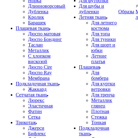
Норка
Для футболки
Длинноворсовый
Для шубы и
Дубленка
дубленки
Образы
Кролик
Летняя ткань
Барашек
Для летнего
Плащевая ткань
костюма
Дюспо матовая
Для топа
Дюспо Бондинг
Для туники
Таслан
Для шорт и
Металлик
юбки
С хлопком
Летние
вискозой
платья
Дюспо Cire
Плащевая
Дюспо Ray
Для
Мембрана
бомбера
Подкладочная ткань
Для куртки
Жаккард
ветровки
Сетчатая ткань
Для тренча
Люрекс
Металлик
Эластичная
глянец
Фатин
Плотная
Сетка
Стежка
Трикотаж
Тонкая
Джерси
Подкладочная
Бифлекс
ткань