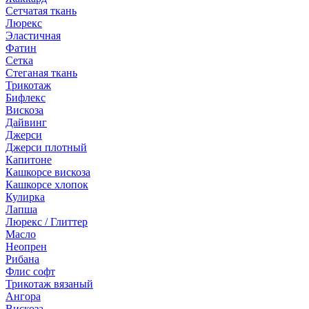
Сетчатая ткань
Люрекс
Эластичная
Фатин
Сетка
Стеганая ткань
Трикотаж
Бифлекс
Вискоза
Дайвинг
Джерси
Джерси плотный
Капитоне
Кашкорсе вискоза
Кашкорсе хлопок
Кулирка
Лапша
Люрекс / Глиттер
Масло
Неопрен
Рибана
Флис софт
Трикотаж вязаный
Ангора
Вискоза