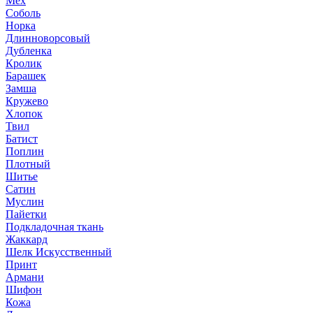
Мех
Соболь
Норка
Длинноворсовый
Дубленка
Кролик
Барашек
Замша
Кружево
Хлопок
Твил
Батист
Поплин
Плотный
Шитье
Сатин
Муслин
Пайетки
Подкладочная ткань
Жаккард
Шелк Искусственный
Принт
Армани
Шифон
Кожа