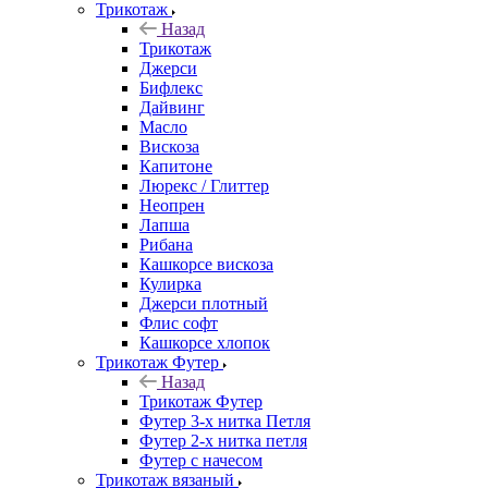
Трикотаж
Назад
Трикотаж
Джерси
Бифлекс
Дайвинг
Масло
Вискоза
Капитоне
Люрекс / Глиттер
Неопрен
Лапша
Рибана
Кашкорсе вискоза
Кулирка
Джерси плотный
Флис софт
Кашкорсе хлопок
Трикотаж Футер
Назад
Трикотаж Футер
Футер 3-х нитка Петля
Футер 2-х нитка петля
Футер с начесом
Трикотаж вязаный