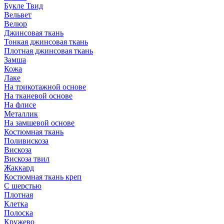
Букле Твид
Вельвет
Велюр
Джинсовая ткань
Тонкая джинсовая ткань
Плотная джинсовая ткань
Замша
Кожа
Лаке
На трикотажной основе
На тканевой основе
На флисе
Металлик
На замшевой основе
Костюмная ткань
Поливискоза
Вискоза
Вискоза твил
Жаккард
Костюмная ткань креп
С шерстью
Плотная
Клетка
Полоска
Кружево