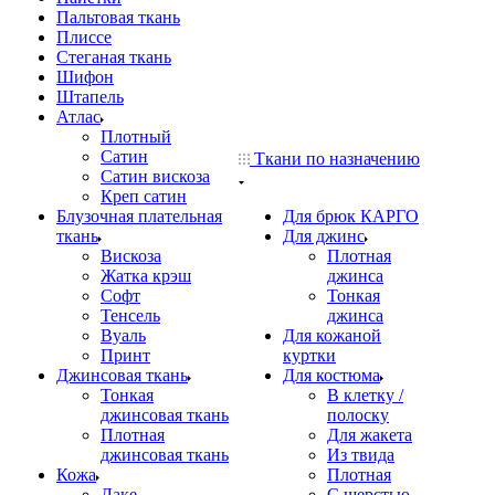
Пальтовая ткань
Плиссе
Стеганая ткань
Шифон
Штапель
Атлас
Плотный
Сатин
Ткани по назначению
Сатин вискоза
Креп сатин
Блузочная плательная
Для брюк КАРГО
ткань
Для джинс
Вискоза
Плотная
Жатка крэш
джинса
Софт
Тонкая
Тенсель
джинса
Вуаль
Для кожаной
Принт
куртки
Джинсовая ткань
Для костюма
Тонкая
В клетку /
джинсовая ткань
полоску
Плотная
Для жакета
джинсовая ткань
Из твида
Кожа
Плотная
Лаке
С шерстью