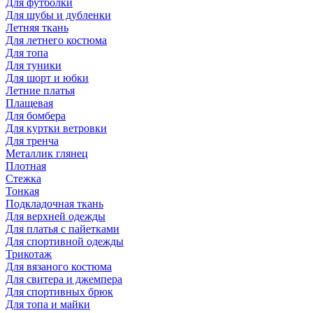
Для футболки
Для шубы и дубленки
Летняя ткань
Для летнего костюма
Для топа
Для туники
Для шорт и юбки
Летние платья
Плащевая
Для бомбера
Для куртки ветровки
Для тренча
Металлик глянец
Плотная
Стежка
Тонкая
Подкладочная ткань
Для верхней одежды
Для платья с пайетками
Для спортивной одежды
Трикотаж
Для вязаного костюма
Для свитера и джемпера
Для спортивных брюк
Для топа и майки