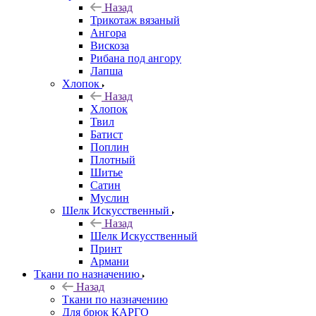
Назад
Трикотаж вязаный
Ангора
Вискоза
Рибана под ангору
Лапша
Хлопок
Назад
Хлопок
Твил
Батист
Поплин
Плотный
Шитье
Сатин
Муслин
Шелк Искусственный
Назад
Шелк Искусственный
Принт
Армани
Ткани по назначению
Назад
Ткани по назначению
Для брюк КАРГО