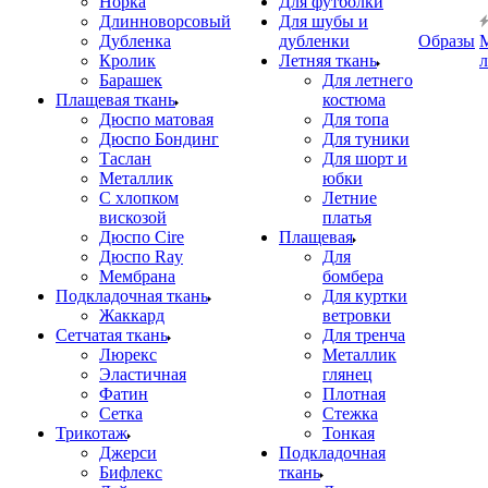
Норка
Для футболки
Длинноворсовый
Для шубы и
Дубленка
дубленки
Образы
Кролик
Летняя ткань
Барашек
Для летнего
Плащевая ткань
костюма
Дюспо матовая
Для топа
Дюспо Бондинг
Для туники
Таслан
Для шорт и
Металлик
юбки
С хлопком
Летние
вискозой
платья
Дюспо Cire
Плащевая
Дюспо Ray
Для
Мембрана
бомбера
Подкладочная ткань
Для куртки
Жаккард
ветровки
Сетчатая ткань
Для тренча
Люрекс
Металлик
Эластичная
глянец
Фатин
Плотная
Сетка
Стежка
Трикотаж
Тонкая
Джерси
Подкладочная
Бифлекс
ткань