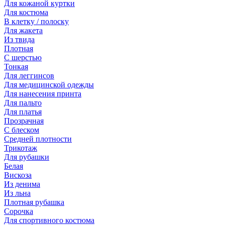
Для кожаной куртки
Для костюма
В клетку / полоску
Для жакета
Из твида
Плотная
С шерстью
Тонкая
Для леггинсов
Для медицинской одежды
Для нанесения принта
Для пальто
Для платья
Прозрачная
С блеском
Средней плотности
Трикотаж
Для рубашки
Белая
Вискоза
Из денима
Из льна
Плотная рубашка
Сорочка
Для спортивного костюма