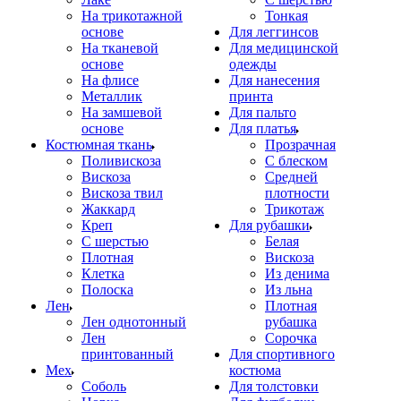
На трикотажной
Тонкая
основе
Для леггинсов
На тканевой
Для медицинской
основе
одежды
На флисе
Для нанесения
Металлик
принта
На замшевой
Для пальто
основе
Для платья
Костюмная ткань
Прозрачная
Поливискоза
С блеском
Вискоза
Средней
Вискоза твил
плотности
Жаккард
Трикотаж
Креп
Для рубашки
С шерстью
Белая
Плотная
Вискоза
Клетка
Из денима
Полоска
Из льна
Лен
Плотная
Лен однотонный
рубашка
Лен
Сорочка
принтованный
Для спортивного
Мех
костюма
Соболь
Для толстовки