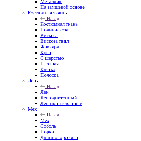
Металлик
На замшевой основе
Костюмная ткань
Назад
Костюмная ткань
Поливискоза
Вискоза
Вискоза твил
Жаккард
Креп
С шерстью
Плотная
Клетка
Полоска
Лен
Назад
Лен
Лен однотонный
Лен принтованный
Мех
Назад
Мех
Соболь
Норка
Длинноворсовый