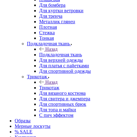
Для бомбера
Для куртки ветровки
Для тренча
Металлик глянец
Плотная
Стежка
Тонкая
Подкладочная ткань
Назад
Подкладочная ткань
Для верхней одежды
Для платья с пайетками
Для спортивной одежды
Трикотаж
Назад
Трикотаж
Для вязаного костюма
Для свитера и джемпера
Для спортивных брюк
Для топа и майки
С пич эффектом
Образы
Мерные лоскуты
% SALE