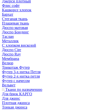
Джерси плотный
Флис софт
Кашкорсе хлопок
Бархат
Стеганая ткань
Плащевая ткань
Дюспо матовая
Дюспо Бондинг
Таслан
Металлик
С хлопком вискозой
Дюспо Cire
Дюспо Ray
Мембрана
Велюр
Трикотаж Футер
Футер 3-х нитка Петля
Футер 2-х нитка петля
Футер с начесом
Вельвет
Ткани по назначению
Для брюк КАРГО
Для джинс
Плотная джинса
Тонкая джинса