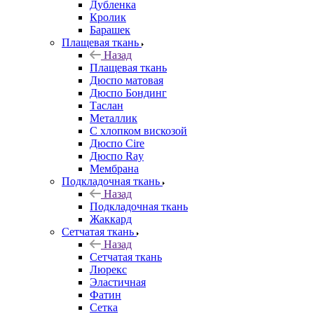
Дубленка
Кролик
Барашек
Плащевая ткань
Назад
Плащевая ткань
Дюспо матовая
Дюспо Бондинг
Таслан
Металлик
С хлопком вискозой
Дюспо Cire
Дюспо Ray
Мембрана
Подкладочная ткань
Назад
Подкладочная ткань
Жаккард
Сетчатая ткань
Назад
Сетчатая ткань
Люрекс
Эластичная
Фатин
Сетка