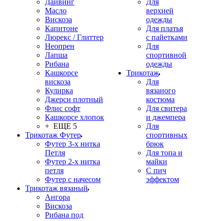
Дайвинг
Для
Масло
верхней
Вискоза
одежды
Капитоне
Для платья
Люрекс / Глиттер
с пайетками
Неопрен
Для
Лапша
спортивной
Рибана
одежды
Кашкорсе
Трикотаж
вискоза
Для
Кулирка
вязаного
Джерси плотный
костюма
Флис софт
Для свитера
Кашкорсе хлопок
и джемпера
+ ЕЩЕ 5
Для
Трикотаж Футер
спортивных
Футер 3-х нитка
брюк
Петля
Для топа и
Футер 2-х нитка
майки
петля
С пич
Футер с начесом
эффектом
Трикотаж вязаный
Ангора
Вискоза
Рибана под