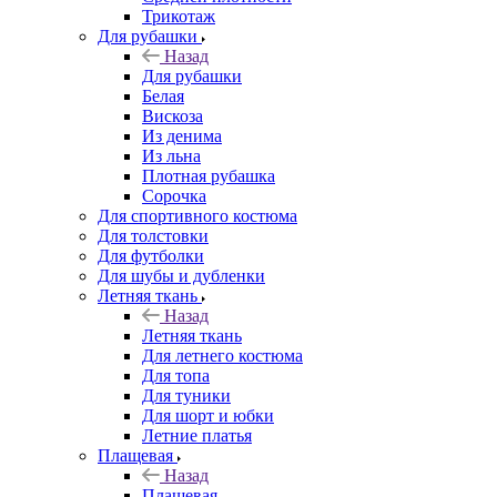
Трикотаж
Для рубашки
Назад
Для рубашки
Белая
Вискоза
Из денима
Из льна
Плотная рубашка
Сорочка
Для спортивного костюма
Для толстовки
Для футболки
Для шубы и дубленки
Летняя ткань
Назад
Летняя ткань
Для летнего костюма
Для топа
Для туники
Для шорт и юбки
Летние платья
Плащевая
Назад
Плащевая