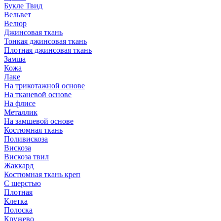
Букле Твид
Вельвет
Велюр
Джинсовая ткань
Тонкая джинсовая ткань
Плотная джинсовая ткань
Замша
Кожа
Лаке
На трикотажной основе
На тканевой основе
На флисе
Металлик
На замшевой основе
Костюмная ткань
Поливискоза
Вискоза
Вискоза твил
Жаккард
Костюмная ткань креп
С шерстью
Плотная
Клетка
Полоска
Кружево