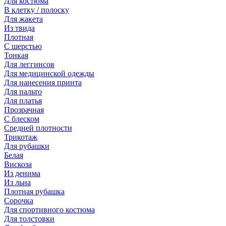
Для костюма
В клетку / полоску
Для жакета
Из твида
Плотная
С шерстью
Тонкая
Для леггинсов
Для медицинской одежды
Для нанесения принта
Для пальто
Для платья
Прозрачная
С блеском
Средней плотности
Трикотаж
Для рубашки
Белая
Вискоза
Из денима
Из льна
Плотная рубашка
Сорочка
Для спортивного костюма
Для толстовки