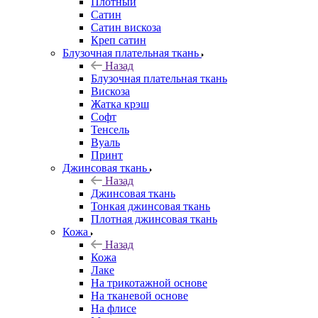
Плотный
Сатин
Сатин вискоза
Креп сатин
Блузочная плательная ткань
Назад
Блузочная плательная ткань
Вискоза
Жатка крэш
Софт
Тенсель
Вуаль
Принт
Джинсовая ткань
Назад
Джинсовая ткань
Тонкая джинсовая ткань
Плотная джинсовая ткань
Кожа
Назад
Кожа
Лаке
На трикотажной основе
На тканевой основе
На флисе