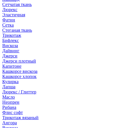
Сетчатая ткань
Люрекс
Эластичная
Фатин
Сетка
Стеганая ткань
Трикотаж
Бифлекс
Вискоза
Дайвинг
Джерси
Джерси плотный
Капитоне
Кашкорсе вискоза
Кашкорсе хлопок
Кулирка
Лапша
Люрекс / Глиттер
Масло
Неопрен
Рибана
Флис софт
Трикотаж вязаный
Ангора
Вискоза