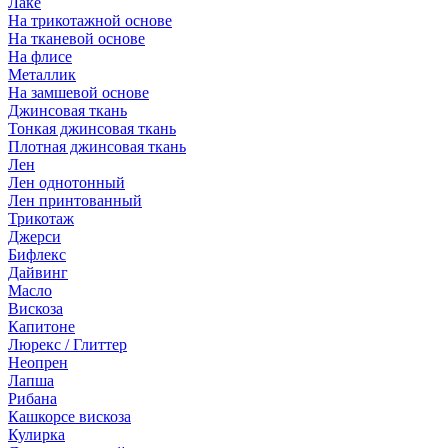
Лаке
На трикотажной основе
На тканевой основе
На флисе
Металлик
На замшевой основе
Джинсовая ткань
Тонкая джинсовая ткань
Плотная джинсовая ткань
Лен
Лен однотонный
Лен принтованный
Трикотаж
Джерси
Бифлекс
Дайвинг
Масло
Вискоза
Капитоне
Люрекс / Глиттер
Неопрен
Лапша
Рибана
Кашкорсе вискоза
Кулирка