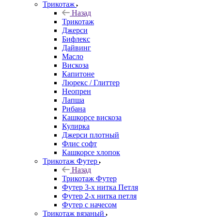
Трикотаж
Назад
Трикотаж
Джерси
Бифлекс
Дайвинг
Масло
Вискоза
Капитоне
Люрекс / Глиттер
Неопрен
Лапша
Рибана
Кашкорсе вискоза
Кулирка
Джерси плотный
Флис софт
Кашкорсе хлопок
Трикотаж Футер
Назад
Трикотаж Футер
Футер 3-х нитка Петля
Футер 2-х нитка петля
Футер с начесом
Трикотаж вязаный