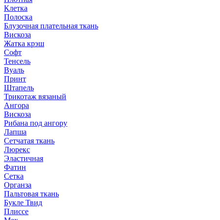
Клетка
Полоска
Блузочная плательная ткань
Вискоза
Жатка крэш
Софт
Тенсель
Вуаль
Принт
Штапель
Трикотаж вязаный
Ангора
Вискоза
Рибана под ангору
Лапша
Сетчатая ткань
Люрекс
Эластичная
Фатин
Сетка
Органза
Пальтовая ткань
Букле Твид
Плиссе