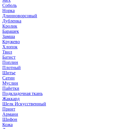
Мех
Соболь
Норка
Длинноворсовый
Дубленка
Кролик
Барашек
Замша
Кружево
Хлопок
Твил
Батист
Поплин
Плотный
Шитье
Сатин
Муслин
Пайетки
Подкладочная ткань
Жаккард
Шелк Искусственный
Принт
Армани
Шифон
Кожа