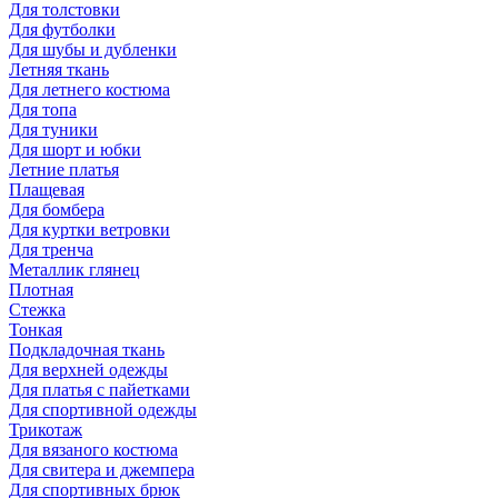
Для толстовки
Для футболки
Для шубы и дубленки
Летняя ткань
Для летнего костюма
Для топа
Для туники
Для шорт и юбки
Летние платья
Плащевая
Для бомбера
Для куртки ветровки
Для тренча
Металлик глянец
Плотная
Стежка
Тонкая
Подкладочная ткань
Для верхней одежды
Для платья с пайетками
Для спортивной одежды
Трикотаж
Для вязаного костюма
Для свитера и джемпера
Для спортивных брюк