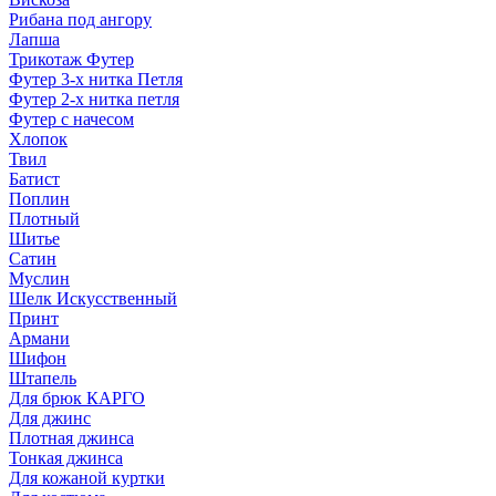
Рибана под ангору
Лапша
Трикотаж Футер
Футер 3-х нитка Петля
Футер 2-х нитка петля
Футер с начесом
Хлопок
Твил
Батист
Поплин
Плотный
Шитье
Сатин
Муслин
Шелк Искусственный
Принт
Армани
Шифон
Штапель
Для брюк КАРГО
Для джинс
Плотная джинса
Тонкая джинса
Для кожаной куртки