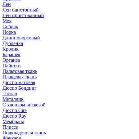
Лен
Лен однотонный
Лен принтованный
Мех
Соболь
Норка
Длинноворсовый
Дубленка
Кролик
Барашек
Органза
Пайетки
Пальтовая ткань
Плащевая ткань
Дюспо матовая
Дюспо Бондинг
Таслан
Металлик
С хлопком вискозой
Дюспо Cire
Дюспо Ray
Мембрана
Плиссе
Подкладочная ткань
Жаккард