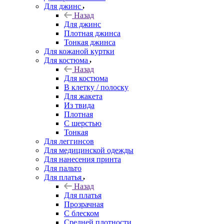
Для джинс
Назад
Для джинс
Плотная джинса
Тонкая джинса
Для кожаной куртки
Для костюма
Назад
Для костюма
В клетку / полоску
Для жакета
Из твида
Плотная
С шерстью
Тонкая
Для леггинсов
Для медицинской одежды
Для нанесения принта
Для пальто
Для платья
Назад
Для платья
Прозрачная
С блеском
Средней плотности