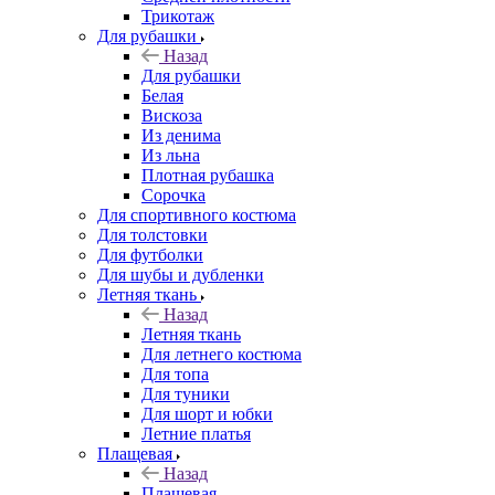
Трикотаж
Для рубашки
Назад
Для рубашки
Белая
Вискоза
Из денима
Из льна
Плотная рубашка
Сорочка
Для спортивного костюма
Для толстовки
Для футболки
Для шубы и дубленки
Летняя ткань
Назад
Летняя ткань
Для летнего костюма
Для топа
Для туники
Для шорт и юбки
Летние платья
Плащевая
Назад
Плащевая