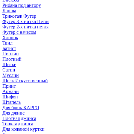
Рибана под ангору
Лапша
Трикотаж Футер
Футер 3-х нитка Петля
Футер 2-х нитка петля
Футер с начесом
Хлопок
Твил
Батист
Поплин
Плотный
Шитье
Сатин
Муслин
Шелк Искусственный
Принт
Армани
Шифон
Штапель
Для брюк КАРГО
Для джинс
Плотная джинса
Тонкая джинса
Для кожаной куртки