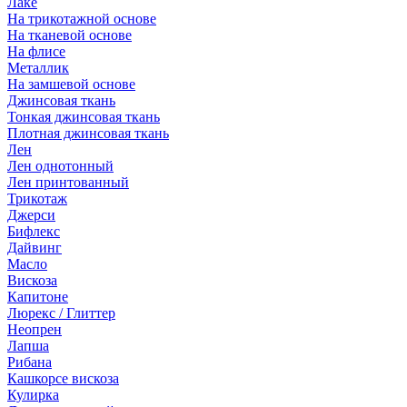
Лаке
На трикотажной основе
На тканевой основе
На флисе
Металлик
На замшевой основе
Джинсовая ткань
Тонкая джинсовая ткань
Плотная джинсовая ткань
Лен
Лен однотонный
Лен принтованный
Трикотаж
Джерси
Бифлекс
Дайвинг
Масло
Вискоза
Капитоне
Люрекс / Глиттер
Неопрен
Лапша
Рибана
Кашкорсе вискоза
Кулирка