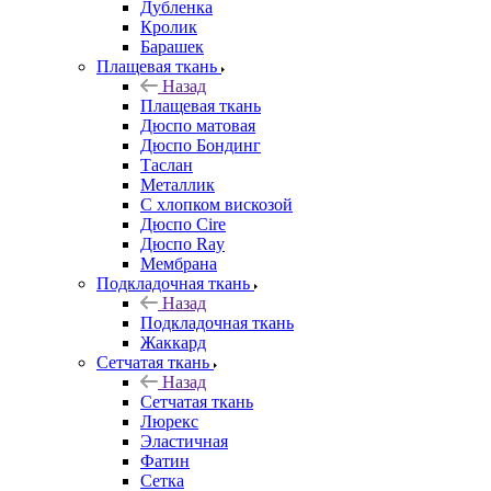
Дубленка
Кролик
Барашек
Плащевая ткань
Назад
Плащевая ткань
Дюспо матовая
Дюспо Бондинг
Таслан
Металлик
С хлопком вискозой
Дюспо Cire
Дюспо Ray
Мембрана
Подкладочная ткань
Назад
Подкладочная ткань
Жаккард
Сетчатая ткань
Назад
Сетчатая ткань
Люрекс
Эластичная
Фатин
Сетка