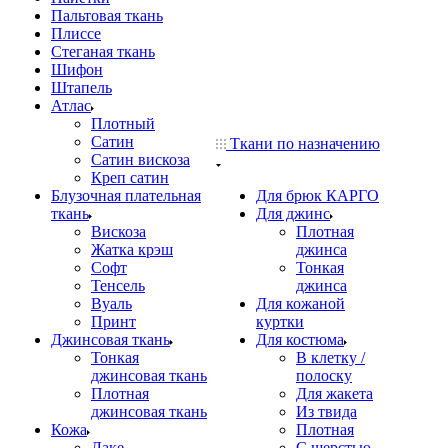
Пальтовая ткань
Плиссе
Стеганая ткань
Шифон
Штапель
Атлас
Плотный
Сатин
Ткани по назначению
Сатин вискоза
Креп сатин
Блузочная плательная
Для брюк КАРГО
ткань
Для джинс
Вискоза
Плотная
Жатка крэш
джинса
Софт
Тонкая
Тенсель
джинса
Вуаль
Для кожаной
Принт
куртки
Джинсовая ткань
Для костюма
Тонкая
В клетку /
джинсовая ткань
полоску
Плотная
Для жакета
джинсовая ткань
Из твида
Кожа
Плотная
Лаке
С шерстью