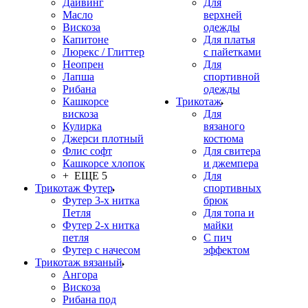
Дайвинг
Для
Масло
верхней
Вискоза
одежды
Капитоне
Для платья
Люрекс / Глиттер
с пайетками
Неопрен
Для
Лапша
спортивной
Рибана
одежды
Кашкорсе
Трикотаж
вискоза
Для
Кулирка
вязаного
Джерси плотный
костюма
Флис софт
Для свитера
Кашкорсе хлопок
и джемпера
+ ЕЩЕ 5
Для
Трикотаж Футер
спортивных
Футер 3-х нитка
брюк
Петля
Для топа и
Футер 2-х нитка
майки
петля
С пич
Футер с начесом
эффектом
Трикотаж вязаный
Ангора
Вискоза
Рибана под