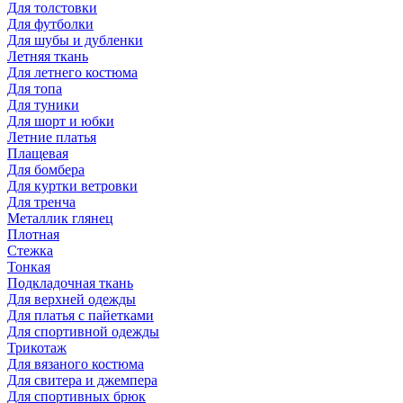
Для толстовки
Для футболки
Для шубы и дубленки
Летняя ткань
Для летнего костюма
Для топа
Для туники
Для шорт и юбки
Летние платья
Плащевая
Для бомбера
Для куртки ветровки
Для тренча
Металлик глянец
Плотная
Стежка
Тонкая
Подкладочная ткань
Для верхней одежды
Для платья с пайетками
Для спортивной одежды
Трикотаж
Для вязаного костюма
Для свитера и джемпера
Для спортивных брюк