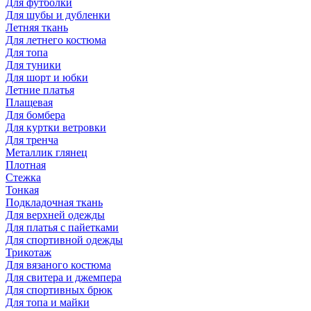
Для футболки
Для шубы и дубленки
Летняя ткань
Для летнего костюма
Для топа
Для туники
Для шорт и юбки
Летние платья
Плащевая
Для бомбера
Для куртки ветровки
Для тренча
Металлик глянец
Плотная
Стежка
Тонкая
Подкладочная ткань
Для верхней одежды
Для платья с пайетками
Для спортивной одежды
Трикотаж
Для вязаного костюма
Для свитера и джемпера
Для спортивных брюк
Для топа и майки