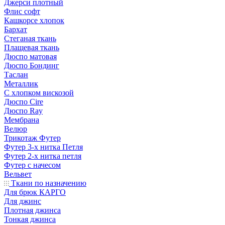
Джерси плотный
Флис софт
Кашкорсе хлопок
Бархат
Стеганая ткань
Плащевая ткань
Дюспо матовая
Дюспо Бондинг
Таслан
Металлик
С хлопком вискозой
Дюспо Cire
Дюспо Ray
Мембрана
Велюр
Трикотаж Футер
Футер 3-х нитка Петля
Футер 2-х нитка петля
Футер с начесом
Вельвет
Ткани по назначению
Для брюк КАРГО
Для джинс
Плотная джинса
Тонкая джинса