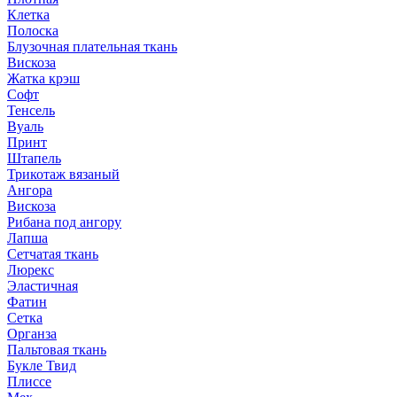
Клетка
Полоска
Блузочная плательная ткань
Вискоза
Жатка крэш
Софт
Тенсель
Вуаль
Принт
Штапель
Трикотаж вязаный
Ангора
Вискоза
Рибана под ангору
Лапша
Сетчатая ткань
Люрекс
Эластичная
Фатин
Сетка
Органза
Пальтовая ткань
Букле Твид
Плиссе