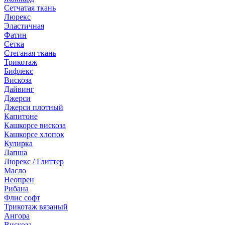
Сетчатая ткань
Люрекс
Эластичная
Фатин
Сетка
Стеганая ткань
Трикотаж
Бифлекс
Вискоза
Дайвинг
Джерси
Джерси плотный
Капитоне
Кашкорсе вискоза
Кашкорсе хлопок
Кулирка
Лапша
Люрекс / Глиттер
Масло
Неопрен
Рибана
Флис софт
Трикотаж вязаный
Ангора
Вискоза