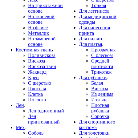
На трикотажной
Тонкая
основе
Для леггинсов
На тканевой
Для медицинской
основе
одежды
На флисе
Для нанесения
Металлик
принта
На замшевой
Для пальто
основе
Для платья
Костюмная ткань
Прозрачная
Поливискоза
С блеском
Вискоза
Средней
Вискоза твил
плотности
Жаккард
Трикотаж
Креп
Для рубашки
С шерстью
Белая
Плотная
Вискоза
Клетка
Из денима
Полоска
Из льна
Лен
Плотная
Лен однотонный
рубашка
Лен
Сорочка
принтованный
Для спортивного
Мех
костюма
Соболь
Для толстовки