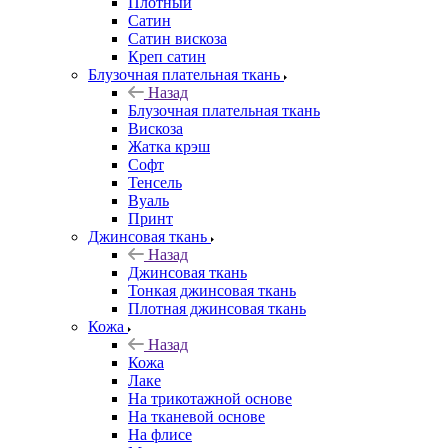
Плотный
Сатин
Сатин вискоза
Креп сатин
Блузочная плательная ткань
Назад
Блузочная плательная ткань
Вискоза
Жатка крэш
Софт
Тенсель
Вуаль
Принт
Джинсовая ткань
Назад
Джинсовая ткань
Тонкая джинсовая ткань
Плотная джинсовая ткань
Кожа
Назад
Кожа
Лаке
На трикотажной основе
На тканевой основе
На флисе