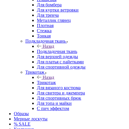
Для бомбера
Для куртки ветровки
Для тренча
Металлик глянец
Плотная
Стежка
Тонкая
Подкладочная ткань
Назад
Подкладочная ткань
Для верхней одежды
Для платья с пайетками
Для спортивной одежды
Трикотаж
Назад
Трикотаж
Для вязаного костюма
Для свитера и джемпера
Для спортивных брюк
Для топа и майки
С пич эффектом
Образы
Мерные лоскуты
% SALE