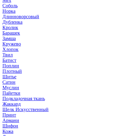
Мех
Соболь
Норка
Длинноворсовый
Дубленка
Кролик
Барашек
Замша
Кружево
Хлопок
Твил
Батист
Поплин
Плотный
Шитье
Сатин
Муслин
Пайетки
Подкладочная ткань
Жаккард
Шелк Искусственный
Принт
Армани
Шифон
Кожа