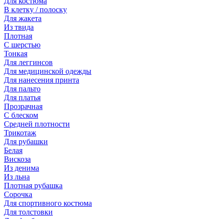
Для костюма
В клетку / полоску
Для жакета
Из твида
Плотная
С шерстью
Тонкая
Для леггинсов
Для медицинской одежды
Для нанесения принта
Для пальто
Для платья
Прозрачная
С блеском
Средней плотности
Трикотаж
Для рубашки
Белая
Вискоза
Из денима
Из льна
Плотная рубашка
Сорочка
Для спортивного костюма
Для толстовки