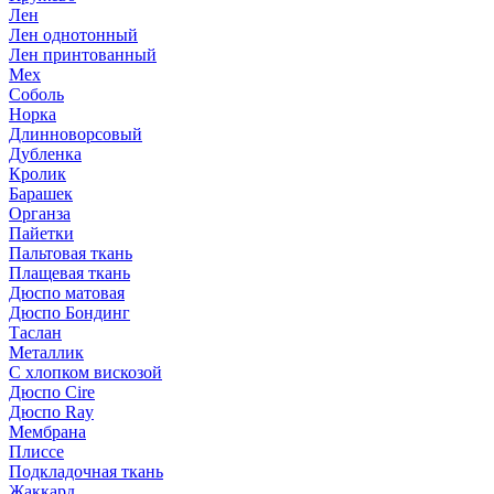
Лен
Лен однотонный
Лен принтованный
Мех
Соболь
Норка
Длинноворсовый
Дубленка
Кролик
Барашек
Органза
Пайетки
Пальтовая ткань
Плащевая ткань
Дюспо матовая
Дюспо Бондинг
Таслан
Металлик
С хлопком вискозой
Дюспо Cire
Дюспо Ray
Мембрана
Плиссе
Подкладочная ткань
Жаккард