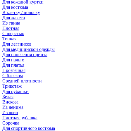
Для кожаной куртки
Для костюма
В клетку / полоску
Для жакета
Из твида
Плотная
С шерстью
Тонкая
Для леггинсов
Для медицинской одежды
Для нанесения принта
Для пальто
Для платья
Прозрачная
С блеском
Средней плотности
Трикотаж
Для рубашки
Белая
Вискоза
Из денима
Из льна
Плотная рубашка
Сорочка
Для спортивного костюма