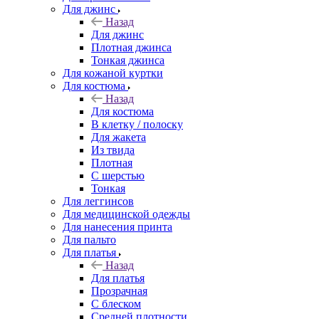
Для джинс
Назад
Для джинс
Плотная джинса
Тонкая джинса
Для кожаной куртки
Для костюма
Назад
Для костюма
В клетку / полоску
Для жакета
Из твида
Плотная
С шерстью
Тонкая
Для леггинсов
Для медицинской одежды
Для нанесения принта
Для пальто
Для платья
Назад
Для платья
Прозрачная
С блеском
Средней плотности