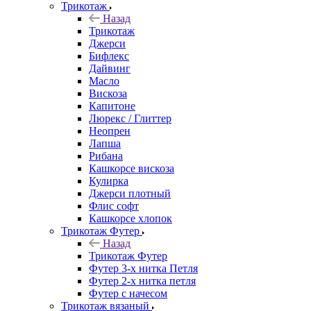
Трикотаж
Назад
Трикотаж
Джерси
Бифлекс
Дайвинг
Масло
Вискоза
Капитоне
Люрекс / Глиттер
Неопрен
Лапша
Рибана
Кашкорсе вискоза
Кулирка
Джерси плотный
Флис софт
Кашкорсе хлопок
Трикотаж Футер
Назад
Трикотаж Футер
Футер 3-х нитка Петля
Футер 2-х нитка петля
Футер с начесом
Трикотаж вязаный