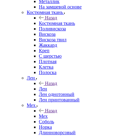
Металлик
На замшевой основе
Костюмная ткань
Назад
Костюмная ткань
Поливискоза
Вискоза
Вискоза твил
Жаккард
Креп
С шерстью
Плотная
Клетка
Полоска
Лен
Назад
Лен
Лен однотонный
Лен принтованный
Мех
Назад
Мех
Соболь
Норка
Длинноворсовый