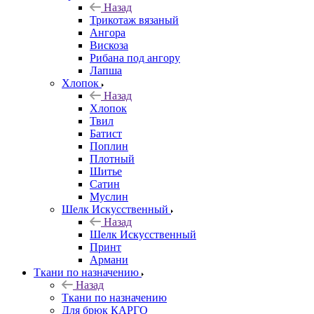
Назад
Трикотаж вязаный
Ангора
Вискоза
Рибана под ангору
Лапша
Хлопок
Назад
Хлопок
Твил
Батист
Поплин
Плотный
Шитье
Сатин
Муслин
Шелк Искусственный
Назад
Шелк Искусственный
Принт
Армани
Ткани по назначению
Назад
Ткани по назначению
Для брюк КАРГО