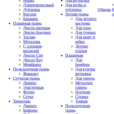
Норка
Для футболки
Длинноворсовый
Для шубы и
Дубленка
дубленки
Образы
Кролик
Летняя ткань
Барашек
Для летнего
Плащевая ткань
костюма
Дюспо матовая
Для топа
Дюспо Бондинг
Для туники
Таслан
Для шорт и
Металлик
юбки
С хлопком
Летние
вискозой
платья
Дюспо Cire
Плащевая
Дюспо Ray
Для
Мембрана
бомбера
Подкладочная ткань
Для куртки
Жаккард
ветровки
Сетчатая ткань
Для тренча
Люрекс
Металлик
Эластичная
глянец
Фатин
Плотная
Сетка
Стежка
Трикотаж
Тонкая
Джерси
Подкладочная
Бифлекс
ткань