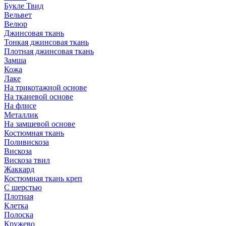
Букле Твид
Вельвет
Велюр
Джинсовая ткань
Тонкая джинсовая ткань
Плотная джинсовая ткань
Замша
Кожа
Лаке
На трикотажной основе
На тканевой основе
На флисе
Металлик
На замшевой основе
Костюмная ткань
Поливискоза
Вискоза
Вискоза твил
Жаккард
Костюмная ткань креп
С шерстью
Плотная
Клетка
Полоска
Кружево