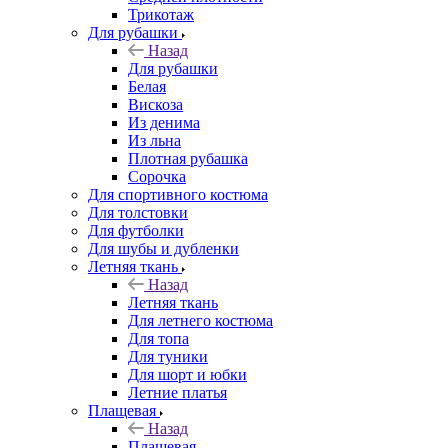
Трикотаж
Для рубашки
Назад
Для рубашки
Белая
Вискоза
Из денима
Из льна
Плотная рубашка
Сорочка
Для спортивного костюма
Для толстовки
Для футболки
Для шубы и дубленки
Летняя ткань
Назад
Летняя ткань
Для летнего костюма
Для топа
Для туники
Для шорт и юбки
Летние платья
Плащевая
Назад
Плащевая