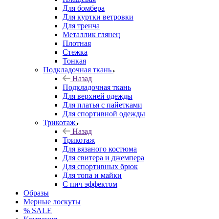
Для бомбера
Для куртки ветровки
Для тренча
Металлик глянец
Плотная
Стежка
Тонкая
Подкладочная ткань
Назад
Подкладочная ткань
Для верхней одежды
Для платья с пайетками
Для спортивной одежды
Трикотаж
Назад
Трикотаж
Для вязаного костюма
Для свитера и джемпера
Для спортивных брюк
Для топа и майки
С пич эффектом
Образы
Мерные лоскуты
% SALE