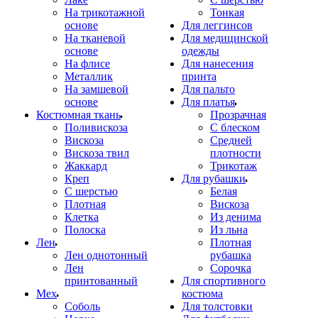
На трикотажной
Тонкая
основе
Для леггинсов
На тканевой
Для медицинской
основе
одежды
На флисе
Для нанесения
Металлик
принта
На замшевой
Для пальто
основе
Для платья
Костюмная ткань
Прозрачная
Поливискоза
С блеском
Вискоза
Средней
Вискоза твил
плотности
Жаккард
Трикотаж
Креп
Для рубашки
С шерстью
Белая
Плотная
Вискоза
Клетка
Из денима
Полоска
Из льна
Лен
Плотная
Лен однотонный
рубашка
Лен
Сорочка
принтованный
Для спортивного
Мех
костюма
Соболь
Для толстовки