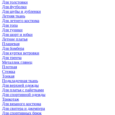
Для толстовки
Для футболки
Для шубы и дубленки
Летняя ткань
Для летнего костюма
Для топа
Для туники
Для шорт и юбки
Летние платья
Плащевая
Для бомбера
Для куртки ветровки
Для тренча
Металлик глянец
Плотная
Стежка
Тонкая
Подкладочная ткань
Для верхней одежды
Для платья с пайетками
Для спортивной одежды
Трикотаж
Для вязаного костюма
Для свитера и джемпера
Для спортивных брюк