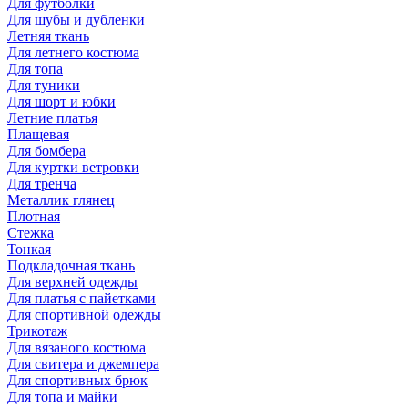
Для футболки
Для шубы и дубленки
Летняя ткань
Для летнего костюма
Для топа
Для туники
Для шорт и юбки
Летние платья
Плащевая
Для бомбера
Для куртки ветровки
Для тренча
Металлик глянец
Плотная
Стежка
Тонкая
Подкладочная ткань
Для верхней одежды
Для платья с пайетками
Для спортивной одежды
Трикотаж
Для вязаного костюма
Для свитера и джемпера
Для спортивных брюк
Для топа и майки