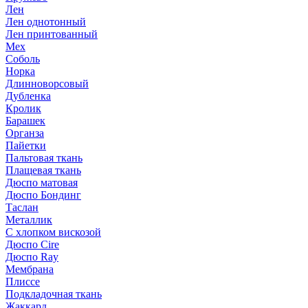
Лен
Лен однотонный
Лен принтованный
Мех
Соболь
Норка
Длинноворсовый
Дубленка
Кролик
Барашек
Органза
Пайетки
Пальтовая ткань
Плащевая ткань
Дюспо матовая
Дюспо Бондинг
Таслан
Металлик
С хлопком вискозой
Дюспо Cire
Дюспо Ray
Мембрана
Плиссе
Подкладочная ткань
Жаккард