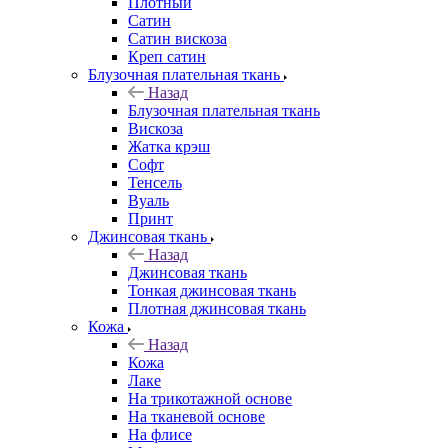
Плотный
Сатин
Сатин вискоза
Креп сатин
Блузочная плательная ткань
Назад
Блузочная плательная ткань
Вискоза
Жатка крэш
Софт
Тенсель
Вуаль
Принт
Джинсовая ткань
Назад
Джинсовая ткань
Тонкая джинсовая ткань
Плотная джинсовая ткань
Кожа
Назад
Кожа
Лаке
На трикотажной основе
На тканевой основе
На флисе