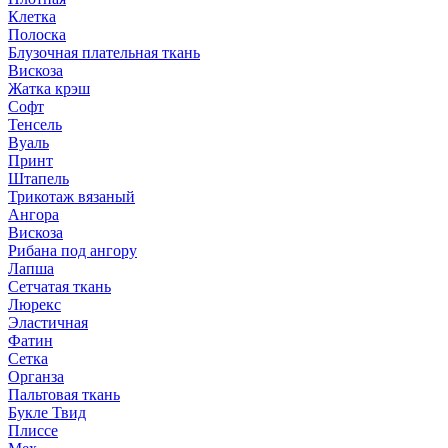
Клетка
Полоска
Блузочная плательная ткань
Вискоза
Жатка крэш
Софт
Тенсель
Вуаль
Принт
Штапель
Трикотаж вязаный
Ангора
Вискоза
Рибана под ангору
Лапша
Сетчатая ткань
Люрекс
Эластичная
Фатин
Сетка
Органза
Пальтовая ткань
Букле Твид
Плиссе