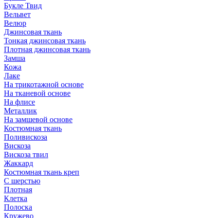
Букле Твид
Вельвет
Велюр
Джинсовая ткань
Тонкая джинсовая ткань
Плотная джинсовая ткань
Замша
Кожа
Лаке
На трикотажной основе
На тканевой основе
На флисе
Металлик
На замшевой основе
Костюмная ткань
Поливискоза
Вискоза
Вискоза твил
Жаккард
Костюмная ткань креп
С шерстью
Плотная
Клетка
Полоска
Кружево