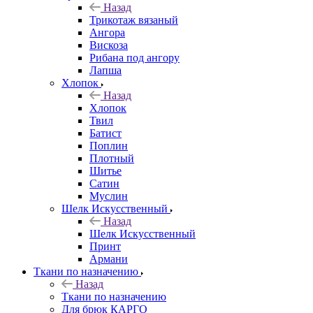
Назад
Трикотаж вязаный
Ангора
Вискоза
Рибана под ангору
Лапша
Хлопок
Назад
Хлопок
Твил
Батист
Поплин
Плотный
Шитье
Сатин
Муслин
Шелк Искусственный
Назад
Шелк Искусственный
Принт
Армани
Ткани по назначению
Назад
Ткани по назначению
Для брюк КАРГО