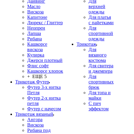
Дайвинг
Для
Масло
верхней
Вискоза
одежды
Капитоне
Для платья
Люрекс / Глиттер
с пайетками
Неопрен
Для
Лапша
спортивной
Рибана
одежды
Кашкорсе
Трикотаж
вискоза
Для
Кулирка
вязаного
Джерси плотный
костюма
Флис софт
Для свитера
Кашкорсе хлопок
и джемпера
+ ЕЩЕ 5
Для
Трикотаж Футер
спортивных
Футер 3-х нитка
брюк
Петля
Для топа и
Футер 2-х нитка
майки
петля
С пич
Футер с начесом
эффектом
Трикотаж вязаный
Ангора
Вискоза
Рибана под