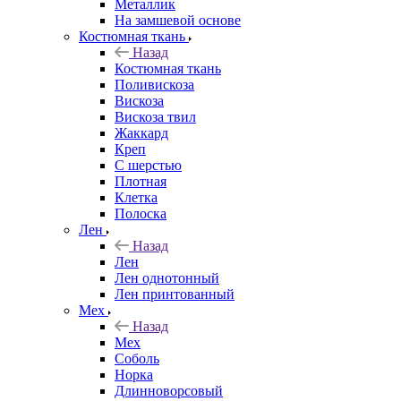
Металлик
На замшевой основе
Костюмная ткань
Назад
Костюмная ткань
Поливискоза
Вискоза
Вискоза твил
Жаккард
Креп
С шерстью
Плотная
Клетка
Полоска
Лен
Назад
Лен
Лен однотонный
Лен принтованный
Мех
Назад
Мех
Соболь
Норка
Длинноворсовый