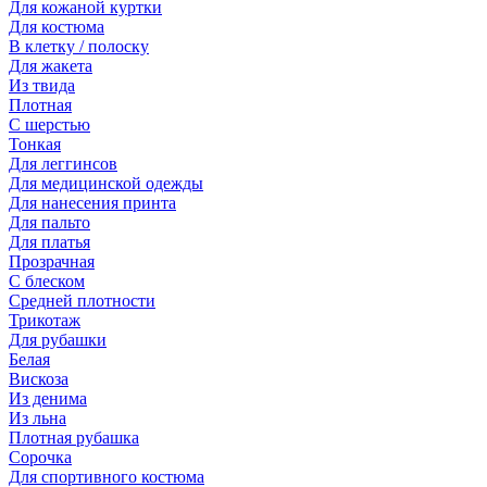
Для кожаной куртки
Для костюма
В клетку / полоску
Для жакета
Из твида
Плотная
С шерстью
Тонкая
Для леггинсов
Для медицинской одежды
Для нанесения принта
Для пальто
Для платья
Прозрачная
С блеском
Средней плотности
Трикотаж
Для рубашки
Белая
Вискоза
Из денима
Из льна
Плотная рубашка
Сорочка
Для спортивного костюма