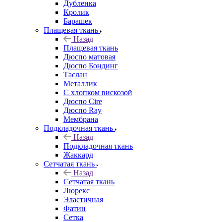
Дубленка
Кролик
Барашек
Плащевая ткань
Назад
Плащевая ткань
Дюспо матовая
Дюспо Бондинг
Таслан
Металлик
С хлопком вискозой
Дюспо Cire
Дюспо Ray
Мембрана
Подкладочная ткань
Назад
Подкладочная ткань
Жаккард
Сетчатая ткань
Назад
Сетчатая ткань
Люрекс
Эластичная
Фатин
Сетка