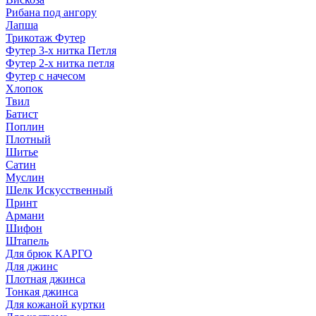
Рибана под ангору
Лапша
Трикотаж Футер
Футер 3-х нитка Петля
Футер 2-х нитка петля
Футер с начесом
Хлопок
Твил
Батист
Поплин
Плотный
Шитье
Сатин
Муслин
Шелк Искусственный
Принт
Армани
Шифон
Штапель
Для брюк КАРГО
Для джинс
Плотная джинса
Тонкая джинса
Для кожаной куртки