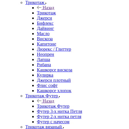
Трикотаж
Назад
Трикотаж
Джерси
Бифлекс
Дайвинг
Масло
Вискоза
Капитоне
Люрекс / Глиттер
Неопрен
Лапша
Рибана
Кашкорсе вискоза
Кулирка
Джерси плотный
Флис софт
Кашкорсе хлопок
Трикотаж Футер
Назад
Трикотаж Футер
Футер 3-х нитка Петля
Футер 2-х нитка петля
Футер с начесом
Трикотаж вязаный