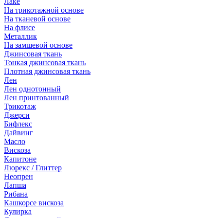
Лаке
На трикотажной основе
На тканевой основе
На флисе
Металлик
На замшевой основе
Джинсовая ткань
Тонкая джинсовая ткань
Плотная джинсовая ткань
Лен
Лен однотонный
Лен принтованный
Трикотаж
Джерси
Бифлекс
Дайвинг
Масло
Вискоза
Капитоне
Люрекс / Глиттер
Неопрен
Лапша
Рибана
Кашкорсе вискоза
Кулирка