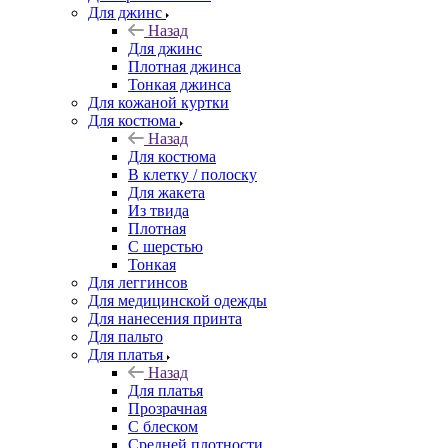
Для джинс
Назад
Для джинс
Плотная джинса
Тонкая джинса
Для кожаной куртки
Для костюма
Назад
Для костюма
В клетку / полоску
Для жакета
Из твида
Плотная
С шерстью
Тонкая
Для леггинсов
Для медицинской одежды
Для нанесения принта
Для пальто
Для платья
Назад
Для платья
Прозрачная
С блеском
Средней плотности