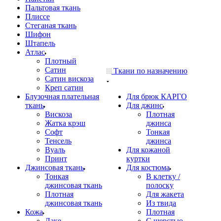
Пальтовая ткань
Плиссе
Стеганая ткань
Шифон
Штапель
Атлас
Плотный
Сатин
Ткани по назначению
Сатин вискоза
Креп сатин
Блузочная плательная
Для брюк КАРГО
ткань
Для джинс
Вискоза
Плотная
Жатка крэш
джинса
Софт
Тонкая
Тенсель
джинса
Вуаль
Для кожаной
Принт
куртки
Джинсовая ткань
Для костюма
Тонкая
В клетку /
джинсовая ткань
полоску
Плотная
Для жакета
джинсовая ткань
Из твида
Кожа
Плотная
Лаке
С шерстью