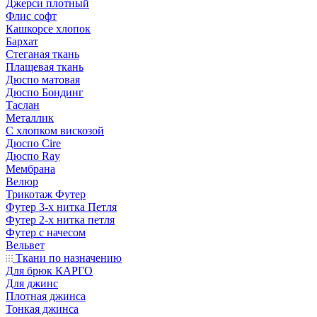
Джерси плотный
Флис софт
Кашкорсе хлопок
Бархат
Стеганая ткань
Плащевая ткань
Дюспо матовая
Дюспо Бондинг
Таслан
Металлик
С хлопком вискозой
Дюспо Cire
Дюспо Ray
Мембрана
Велюр
Трикотаж Футер
Футер 3-х нитка Петля
Футер 2-х нитка петля
Футер с начесом
Вельвет
Ткани по назначению
Для брюк КАРГО
Для джинс
Плотная джинса
Тонкая джинса