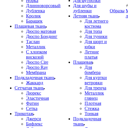
Норка
Для футболки
Длинноворсовый
Для шубы и
Дубленка
дубленки
Образы
Кролик
Летняя ткань
Барашек
Для летнего
Плащевая ткань
костюма
Дюспо матовая
Для топа
Дюспо Бондинг
Для туники
Таслан
Для шорт и
Металлик
юбки
С хлопком
Летние
вискозой
платья
Дюспо Cire
Плащевая
Дюспо Ray
Для
Мембрана
бомбера
Подкладочная ткань
Для куртки
Жаккард
ветровки
Сетчатая ткань
Для тренча
Люрекс
Металлик
Эластичная
глянец
Фатин
Плотная
Сетка
Стежка
Трикотаж
Тонкая
Джерси
Подкладочная
Бифлекс
ткань