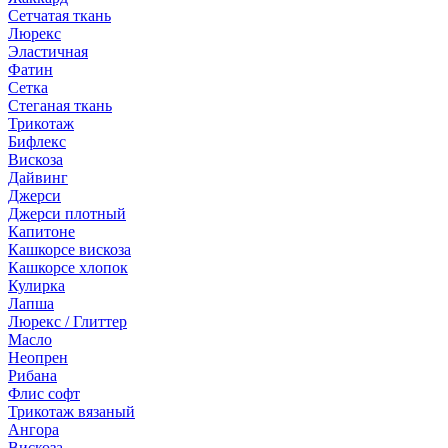
Сетчатая ткань
Люрекс
Эластичная
Фатин
Сетка
Стеганая ткань
Трикотаж
Бифлекс
Вискоза
Дайвинг
Джерси
Джерси плотный
Капитоне
Кашкорсе вискоза
Кашкорсе хлопок
Кулирка
Лапша
Люрекс / Глиттер
Масло
Неопрен
Рибана
Флис софт
Трикотаж вязаный
Ангора
Вискоза