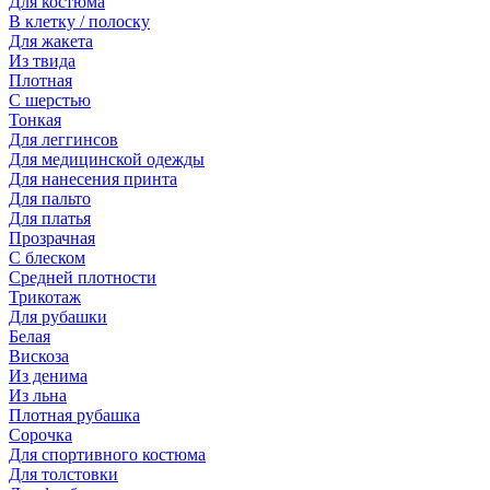
Для костюма
В клетку / полоску
Для жакета
Из твида
Плотная
С шерстью
Тонкая
Для леггинсов
Для медицинской одежды
Для нанесения принта
Для пальто
Для платья
Прозрачная
С блеском
Средней плотности
Трикотаж
Для рубашки
Белая
Вискоза
Из денима
Из льна
Плотная рубашка
Сорочка
Для спортивного костюма
Для толстовки