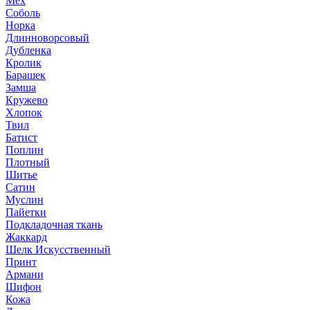
Мех
Соболь
Норка
Длинноворсовый
Дубленка
Кролик
Барашек
Замша
Кружево
Хлопок
Твил
Батист
Поплин
Плотный
Шитье
Сатин
Муслин
Пайетки
Подкладочная ткань
Жаккард
Шелк Искусственный
Принт
Армани
Шифон
Кожа