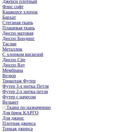
Джерси плотный
Флис софт
Кашкорсе хлопок
Бархат
Стеганая ткань
Плащевая ткань
Дюспо матовая
Дюспо Бондинг
Таслан
Металлик
С хлопком вискозой
Дюспо Cire
Дюспо Ray
Мембрана
Велюр
Трикотаж Футер
Футер 3-х нитка Петля
Футер 2-х нитка петля
Футер с начесом
Вельвет
Ткани по назначению
Для брюк КАРГО
Для джинс
Плотная джинса
Тонкая джинса