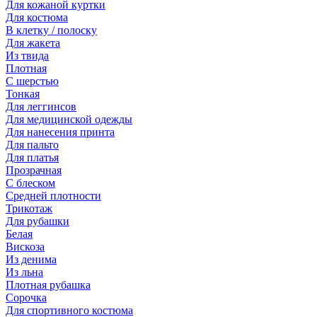
Для кожаной куртки
Для костюма
В клетку / полоску
Для жакета
Из твида
Плотная
С шерстью
Тонкая
Для леггинсов
Для медицинской одежды
Для нанесения принта
Для пальто
Для платья
Прозрачная
С блеском
Средней плотности
Трикотаж
Для рубашки
Белая
Вискоза
Из денима
Из льна
Плотная рубашка
Сорочка
Для спортивного костюма