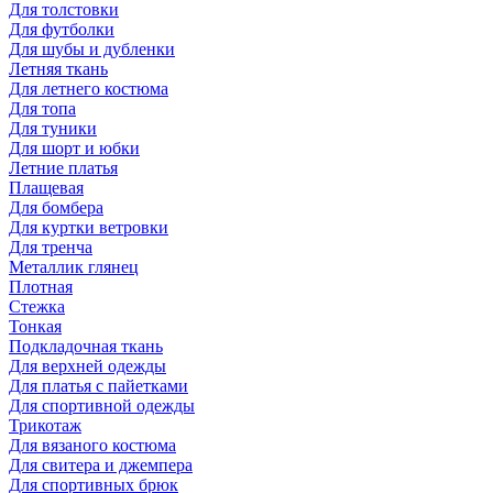
Для толстовки
Для футболки
Для шубы и дубленки
Летняя ткань
Для летнего костюма
Для топа
Для туники
Для шорт и юбки
Летние платья
Плащевая
Для бомбера
Для куртки ветровки
Для тренча
Металлик глянец
Плотная
Стежка
Тонкая
Подкладочная ткань
Для верхней одежды
Для платья с пайетками
Для спортивной одежды
Трикотаж
Для вязаного костюма
Для свитера и джемпера
Для спортивных брюк