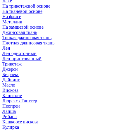
Лаке
На трикотажной основе
На тканевой основе
На флисе
Металлик
На замшевой основе
Джинсовая ткань
Тонкая джинсовая ткань
Плотная джинсовая ткань
Лен
Лен однотонный
Лен принтованный
Трикотаж
Джерси
Бифлекс
Дайвинг
Масло
Вискоза
Капитоне
Люрекс / Глиттер
Неопрен
Лапша
Рибана
Кашкорсе вискоза
Кулирка