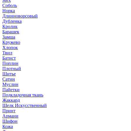
Мех
Соболь
Норка
Длинноворсовый
Дубленка
Кролик
Барашек
Замша
Кружево
Хлопок
Твил
Батист
Поплин
Плотный
Шитье
Сатин
Муслин
Пайетки
Подкладочная ткань
Жаккард
Шелк Искусственный
Принт
Армани
Шифон
Кожа