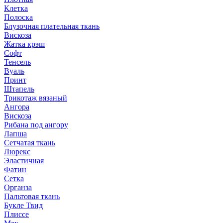
Клетка
Полоска
Блузочная плательная ткань
Вискоза
Жатка крэш
Софт
Тенсель
Вуаль
Принт
Штапель
Трикотаж вязаный
Ангора
Вискоза
Рибана под ангору
Лапша
Сетчатая ткань
Люрекс
Эластичная
Фатин
Сетка
Органза
Пальтовая ткань
Букле Твид
Плиссе