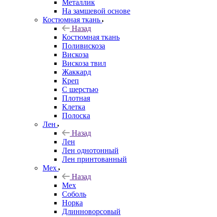
Металлик
На замшевой основе
Костюмная ткань
Назад
Костюмная ткань
Поливискоза
Вискоза
Вискоза твил
Жаккард
Креп
С шерстью
Плотная
Клетка
Полоска
Лен
Назад
Лен
Лен однотонный
Лен принтованный
Мех
Назад
Мех
Соболь
Норка
Длинноворсовый