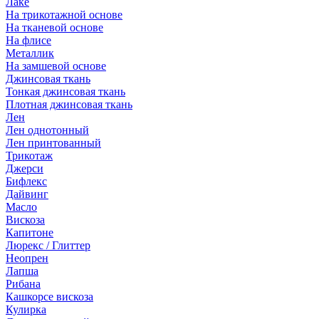
Лаке
На трикотажной основе
На тканевой основе
На флисе
Металлик
На замшевой основе
Джинсовая ткань
Тонкая джинсовая ткань
Плотная джинсовая ткань
Лен
Лен однотонный
Лен принтованный
Трикотаж
Джерси
Бифлекс
Дайвинг
Масло
Вискоза
Капитоне
Люрекс / Глиттер
Неопрен
Лапша
Рибана
Кашкорсе вискоза
Кулирка