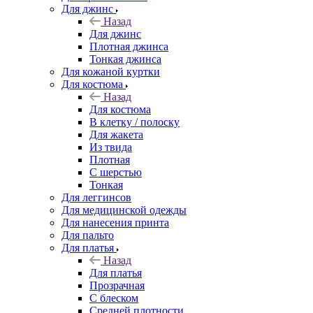
Для джинс
Назад
Для джинс
Плотная джинса
Тонкая джинса
Для кожаной куртки
Для костюма
Назад
Для костюма
В клетку / полоску
Для жакета
Из твида
Плотная
С шерстью
Тонкая
Для леггинсов
Для медицинской одежды
Для нанесения принта
Для пальто
Для платья
Назад
Для платья
Прозрачная
С блеском
Средней плотности