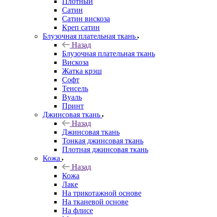
Плотный
Сатин
Сатин вискоза
Креп сатин
Блузочная плательная ткань
Назад
Блузочная плательная ткань
Вискоза
Жатка крэш
Софт
Тенсель
Вуаль
Принт
Джинсовая ткань
Назад
Джинсовая ткань
Тонкая джинсовая ткань
Плотная джинсовая ткань
Кожа
Назад
Кожа
Лаке
На трикотажной основе
На тканевой основе
На флисе