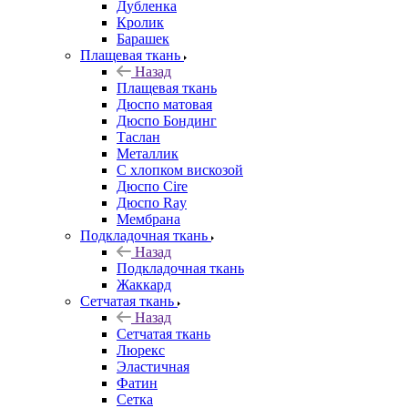
Дубленка
Кролик
Барашек
Плащевая ткань
Назад
Плащевая ткань
Дюспо матовая
Дюспо Бондинг
Таслан
Металлик
С хлопком вискозой
Дюспо Cire
Дюспо Ray
Мембрана
Подкладочная ткань
Назад
Подкладочная ткань
Жаккард
Сетчатая ткань
Назад
Сетчатая ткань
Люрекс
Эластичная
Фатин
Сетка