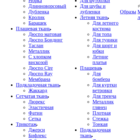
Норка
Для футболки
Длинноворсовый
Для шубы и
Дубленка
дубленки
Образы
Кролик
Летняя ткань
Барашек
Для летнего
Плащевая ткань
костюма
Дюспо матовая
Для топа
Дюспо Бондинг
Для туники
Таслан
Для шорт и
Металлик
юбки
С хлопком
Летние
вискозой
платья
Дюспо Cire
Плащевая
Дюспо Ray
Для
Мембрана
бомбера
Подкладочная ткань
Для куртки
Жаккард
ветровки
Сетчатая ткань
Для тренча
Люрекс
Металлик
Эластичная
глянец
Фатин
Плотная
Сетка
Стежка
Трикотаж
Тонкая
Джерси
Подкладочная
Бифлекс
ткань