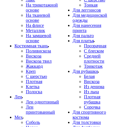
На трикотажной
Тонкая
основе
Для леггинсов
На тканевой
Для медицинской
основе
одежды
На флисе
Для нанесения
Металлик
принта
На замшевой
Для пальто
основе
Для платья
Костюмная ткань
Прозрачная
Поливискоза
С блеском
Вискоза
Средней
Вискоза твил
плотности
Жаккард
Трикотаж
Креп
Для рубашки
С шерстью
Белая
Плотная
Вискоза
Клетка
Из денима
Полоска
Из льна
Лен
Плотная
Лен однотонный
рубашка
Лен
Сорочка
принтованный
Для спортивного
Мех
костюма
Соболь
Для толстовки