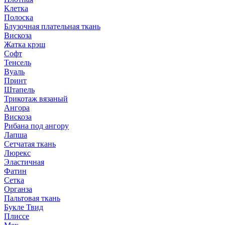
Клетка
Полоска
Блузочная плательная ткань
Вискоза
Жатка крэш
Софт
Тенсель
Вуаль
Принт
Штапель
Трикотаж вязаный
Ангора
Вискоза
Рибана под ангору
Лапша
Сетчатая ткань
Люрекс
Эластичная
Фатин
Сетка
Органза
Пальтовая ткань
Букле Твид
Плиссе