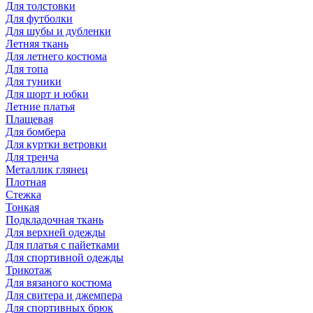
Для толстовки
Для футболки
Для шубы и дубленки
Летняя ткань
Для летнего костюма
Для топа
Для туники
Для шорт и юбки
Летние платья
Плащевая
Для бомбера
Для куртки ветровки
Для тренча
Металлик глянец
Плотная
Стежка
Тонкая
Подкладочная ткань
Для верхней одежды
Для платья с пайетками
Для спортивной одежды
Трикотаж
Для вязаного костюма
Для свитера и джемпера
Для спортивных брюк