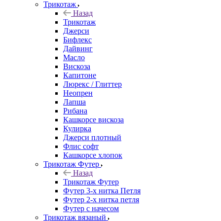
Трикотаж
Назад
Трикотаж
Джерси
Бифлекс
Дайвинг
Масло
Вискоза
Капитоне
Люрекс / Глиттер
Неопрен
Лапша
Рибана
Кашкорсе вискоза
Кулирка
Джерси плотный
Флис софт
Кашкорсе хлопок
Трикотаж Футер
Назад
Трикотаж Футер
Футер 3-х нитка Петля
Футер 2-х нитка петля
Футер с начесом
Трикотаж вязаный