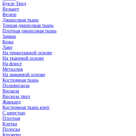
Букле Твид
Вельвет
Велюр
Джинсовая ткань
Тонкая джинсовая ткань
Плотная джинсовая ткань
Замша
Кожа
Лаке
На трикотажной основе
На тканевой основе
На флисе
Металлик
На замшевой основе
Костюмная ткань
Поливискоза
Вискоза
Вискоза твил
Жаккард
Костюмная ткань креп
С шерстью
Плотная
Клетка
Полоска
Кружево