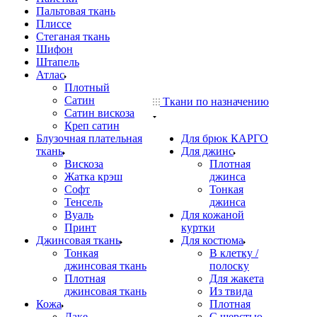
Пальтовая ткань
Плиссе
Стеганая ткань
Шифон
Штапель
Атлас
Плотный
Сатин
Ткани по назначению
Сатин вискоза
Креп сатин
Блузочная плательная
Для брюк КАРГО
ткань
Для джинс
Вискоза
Плотная
Жатка крэш
джинса
Софт
Тонкая
Тенсель
джинса
Вуаль
Для кожаной
Принт
куртки
Джинсовая ткань
Для костюма
Тонкая
В клетку /
джинсовая ткань
полоску
Плотная
Для жакета
джинсовая ткань
Из твида
Кожа
Плотная
Лаке
С шерстью