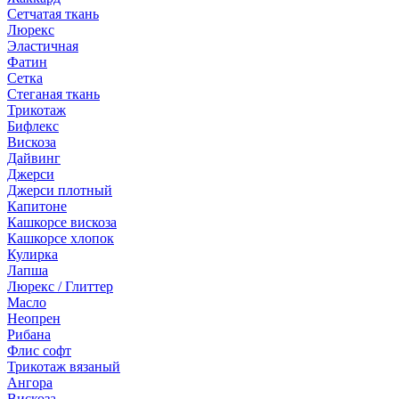
Сетчатая ткань
Люрекс
Эластичная
Фатин
Сетка
Стеганая ткань
Трикотаж
Бифлекс
Вискоза
Дайвинг
Джерси
Джерси плотный
Капитоне
Кашкорсе вискоза
Кашкорсе хлопок
Кулирка
Лапша
Люрекс / Глиттер
Масло
Неопрен
Рибана
Флис софт
Трикотаж вязаный
Ангора
Вискоза