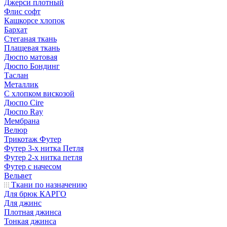
Джерси плотный
Флис софт
Кашкорсе хлопок
Бархат
Стеганая ткань
Плащевая ткань
Дюспо матовая
Дюспо Бондинг
Таслан
Металлик
С хлопком вискозой
Дюспо Cire
Дюспо Ray
Мембрана
Велюр
Трикотаж Футер
Футер 3-х нитка Петля
Футер 2-х нитка петля
Футер с начесом
Вельвет
Ткани по назначению
Для брюк КАРГО
Для джинс
Плотная джинса
Тонкая джинса