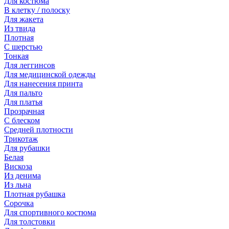
Для костюма
В клетку / полоску
Для жакета
Из твида
Плотная
С шерстью
Тонкая
Для леггинсов
Для медицинской одежды
Для нанесения принта
Для пальто
Для платья
Прозрачная
С блеском
Средней плотности
Трикотаж
Для рубашки
Белая
Вискоза
Из денима
Из льна
Плотная рубашка
Сорочка
Для спортивного костюма
Для толстовки