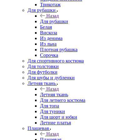
Трикотаж
Для рубашки
Назад
Для рубашки
Белая
Вискоза
Из денима
Из льна
Плотная рубашка
Сорочка
Для спортивного костюма
Для толстовки
Для футболки
Для шубы и дубленки
Летняя ткань
Назад
Летняя ткань
Для летнего костюма
Для топа
Для туники
Для шорт и юбки
Летние платья
Плащевая
Назад
Плащевая