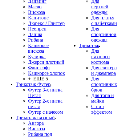
Дайвинг
Для
Масло
верхней
Вискоза
одежды
Капитоне
Для платья
Люрекс / Глиттер
с пайетками
Неопрен
Для
Лапша
спортивной
Рибана
одежды
Кашкорсе
Трикотаж
вискоза
Для
Кулирка
вязаного
Джерси плотный
костюма
Флис софт
Для свитера
Кашкорсе хлопок
и джемпера
+ ЕЩЕ 5
Для
Трикотаж Футер
спортивных
Футер 3-х нитка
брюк
Петля
Для топа и
Футер 2-х нитка
майки
петля
С пич
Футер с начесом
эффектом
Трикотаж вязаный
Ангора
Вискоза
Рибана под