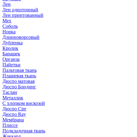
Лен
Лен однотонный
Лен принтованный
Мех
Соболь
Норка
Длинноворсовый
Дубленка
Кролик
Барашек
Органза
Пайетки
Пальтовая ткань
Плащевая ткань
Дюспо матовая
Дюспо Бондинг
Таслан
Металлик
С хлопком вискозой
Дюспо Cire
Дюспо Ray
Мембрана
Плиссе
Подкладочная ткань
Жаккард