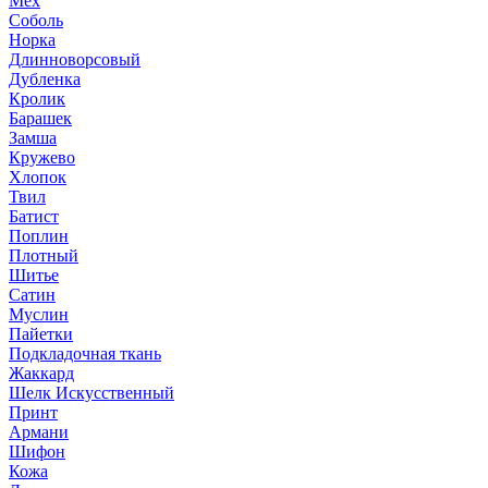
Мех
Соболь
Норка
Длинноворсовый
Дубленка
Кролик
Барашек
Замша
Кружево
Хлопок
Твил
Батист
Поплин
Плотный
Шитье
Сатин
Муслин
Пайетки
Подкладочная ткань
Жаккард
Шелк Искусственный
Принт
Армани
Шифон
Кожа