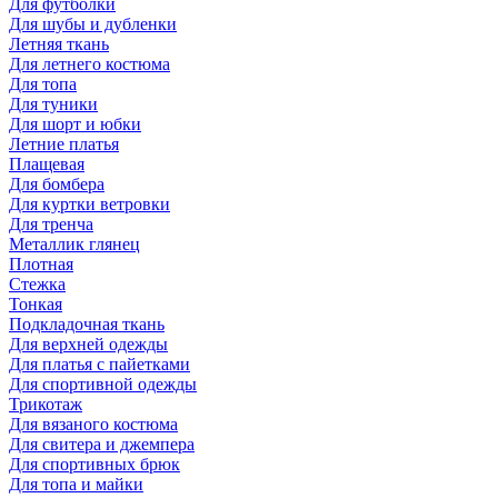
Для футболки
Для шубы и дубленки
Летняя ткань
Для летнего костюма
Для топа
Для туники
Для шорт и юбки
Летние платья
Плащевая
Для бомбера
Для куртки ветровки
Для тренча
Металлик глянец
Плотная
Стежка
Тонкая
Подкладочная ткань
Для верхней одежды
Для платья с пайетками
Для спортивной одежды
Трикотаж
Для вязаного костюма
Для свитера и джемпера
Для спортивных брюк
Для топа и майки