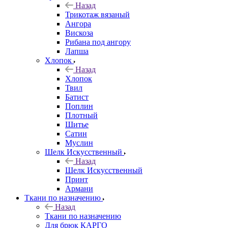
Назад
Трикотаж вязаный
Ангора
Вискоза
Рибана под ангору
Лапша
Хлопок
Назад
Хлопок
Твил
Батист
Поплин
Плотный
Шитье
Сатин
Муслин
Шелк Искусственный
Назад
Шелк Искусственный
Принт
Армани
Ткани по назначению
Назад
Ткани по назначению
Для брюк КАРГО