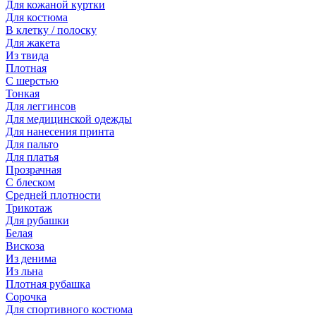
Для кожаной куртки
Для костюма
В клетку / полоску
Для жакета
Из твида
Плотная
С шерстью
Тонкая
Для леггинсов
Для медицинской одежды
Для нанесения принта
Для пальто
Для платья
Прозрачная
С блеском
Средней плотности
Трикотаж
Для рубашки
Белая
Вискоза
Из денима
Из льна
Плотная рубашка
Сорочка
Для спортивного костюма