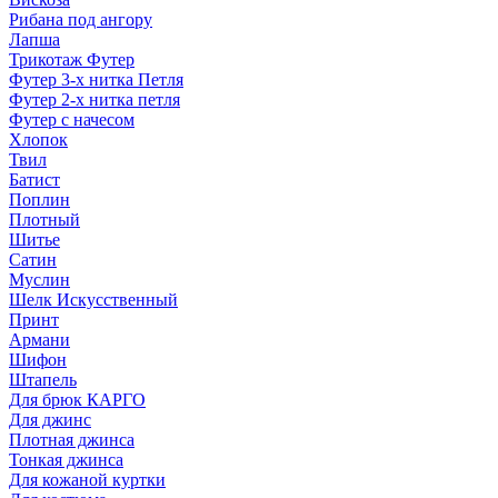
Рибана под ангору
Лапша
Трикотаж Футер
Футер 3-х нитка Петля
Футер 2-х нитка петля
Футер с начесом
Хлопок
Твил
Батист
Поплин
Плотный
Шитье
Сатин
Муслин
Шелк Искусственный
Принт
Армани
Шифон
Штапель
Для брюк КАРГО
Для джинс
Плотная джинса
Тонкая джинса
Для кожаной куртки