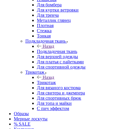
Для бомбера
Для куртки ветровки
Для тренча
Металлик глянец
Плотная
Стежка
Тонкая
Подкладочная ткань
Назад
Подкладочная ткань
Для верхней одежды
Для платья с пайетками
Для спортивной одежды
Трикотаж
Назад
Трикотаж
Для вязаного костюма
Для свитера и джемпера
Для спортивных брюк
Для топа и майки
С пич эффектом
Образы
Мерные лоскуты
% SALE