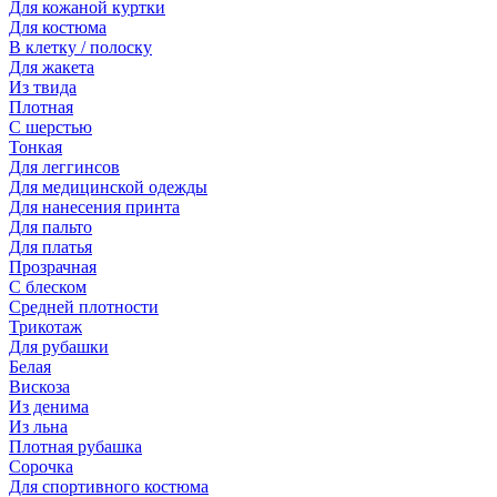
Для кожаной куртки
Для костюма
В клетку / полоску
Для жакета
Из твида
Плотная
С шерстью
Тонкая
Для леггинсов
Для медицинской одежды
Для нанесения принта
Для пальто
Для платья
Прозрачная
С блеском
Средней плотности
Трикотаж
Для рубашки
Белая
Вискоза
Из денима
Из льна
Плотная рубашка
Сорочка
Для спортивного костюма