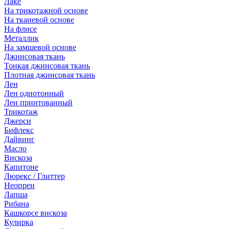
Лаке
На трикотажной основе
На тканевой основе
На флисе
Металлик
На замшевой основе
Джинсовая ткань
Тонкая джинсовая ткань
Плотная джинсовая ткань
Лен
Лен однотонный
Лен принтованный
Трикотаж
Джерси
Бифлекс
Дайвинг
Масло
Вискоза
Капитоне
Люрекс / Глиттер
Неопрен
Лапша
Рибана
Кашкорсе вискоза
Кулирка