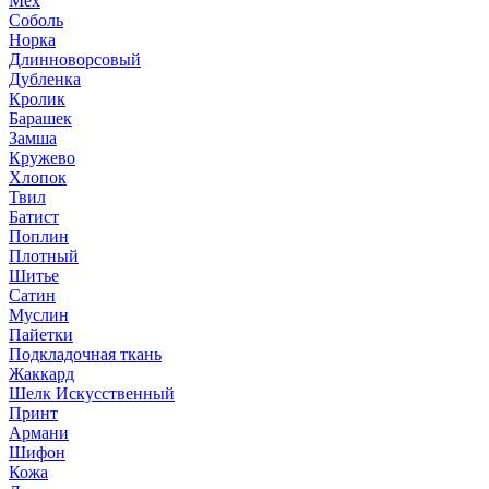
Мех
Соболь
Норка
Длинноворсовый
Дубленка
Кролик
Барашек
Замша
Кружево
Хлопок
Твил
Батист
Поплин
Плотный
Шитье
Сатин
Муслин
Пайетки
Подкладочная ткань
Жаккард
Шелк Искусственный
Принт
Армани
Шифон
Кожа