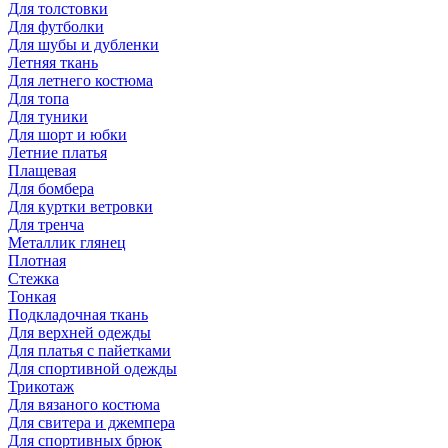
Для толстовки
Для футболки
Для шубы и дубленки
Летняя ткань
Для летнего костюма
Для топа
Для туники
Для шорт и юбки
Летние платья
Плащевая
Для бомбера
Для куртки ветровки
Для тренча
Металлик глянец
Плотная
Стежка
Тонкая
Подкладочная ткань
Для верхней одежды
Для платья с пайетками
Для спортивной одежды
Трикотаж
Для вязаного костюма
Для свитера и джемпера
Для спортивных брюк