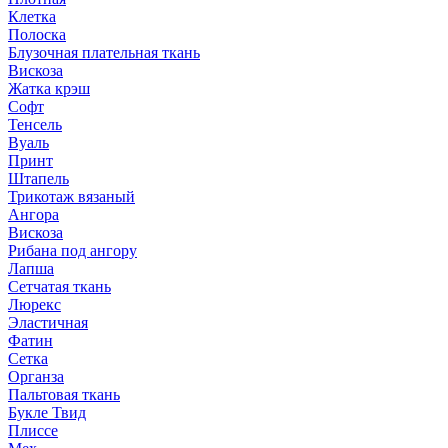
Клетка
Полоска
Блузочная плательная ткань
Вискоза
Жатка крэш
Софт
Тенсель
Вуаль
Принт
Штапель
Трикотаж вязаный
Ангора
Вискоза
Рибана под ангору
Лапша
Сетчатая ткань
Люрекс
Эластичная
Фатин
Сетка
Органза
Пальтовая ткань
Букле Твид
Плиссе