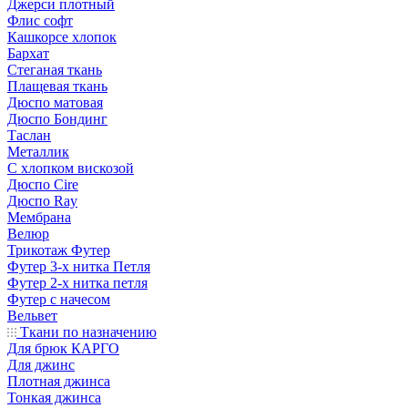
Джерси плотный
Флис софт
Кашкорсе хлопок
Бархат
Стеганая ткань
Плащевая ткань
Дюспо матовая
Дюспо Бондинг
Таслан
Металлик
С хлопком вискозой
Дюспо Cire
Дюспо Ray
Мембрана
Велюр
Трикотаж Футер
Футер 3-х нитка Петля
Футер 2-х нитка петля
Футер с начесом
Вельвет
Ткани по назначению
Для брюк КАРГО
Для джинс
Плотная джинса
Тонкая джинса