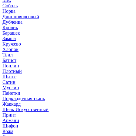
Мех
Соболь
Норка
Длинноворсовый
Дубленка
Кролик
Барашек
Замша
Кружево
Хлопок
Твил
Батист
Поплин
Плотный
Шитье
Сатин
Муслин
Пайетки
Подкладочная ткань
Жаккард
Шелк Искусственный
Принт
Армани
Шифон
Кожа