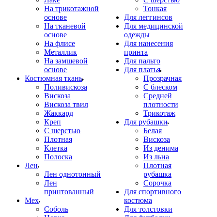
На трикотажной
Тонкая
основе
Для леггинсов
На тканевой
Для медицинской
основе
одежды
На флисе
Для нанесения
Металлик
принта
На замшевой
Для пальто
основе
Для платья
Костюмная ткань
Прозрачная
Поливискоза
С блеском
Вискоза
Средней
Вискоза твил
плотности
Жаккард
Трикотаж
Креп
Для рубашки
С шерстью
Белая
Плотная
Вискоза
Клетка
Из денима
Полоска
Из льна
Лен
Плотная
Лен однотонный
рубашка
Лен
Сорочка
принтованный
Для спортивного
Мех
костюма
Соболь
Для толстовки