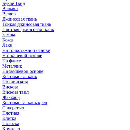
Букле Твид
Вельвет
Велюр
Джинсовая ткань
Тонкая джинсовая ткань
Плотная джинсовая ткань
Замша
Кожа
Лаке
На трикотажной основе
На тканевой основе
На флисе
Металлик
На замшевой основе
Костюмная ткань
Поливискоза
Вискоза
Вискоза твил
Жаккард
Костюмная ткань креп
С шерстью
Плотная
Клетка
Полоска
Кружево