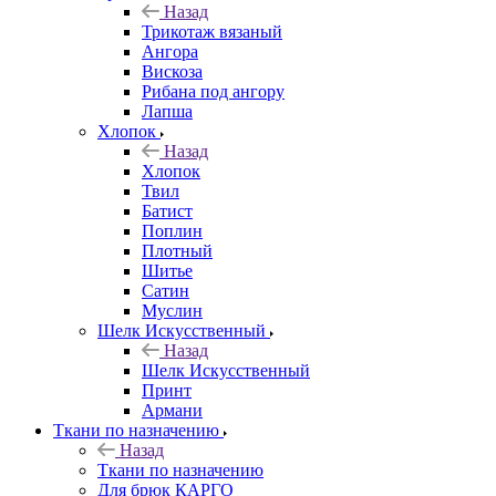
Назад
Трикотаж вязаный
Ангора
Вискоза
Рибана под ангору
Лапша
Хлопок
Назад
Хлопок
Твил
Батист
Поплин
Плотный
Шитье
Сатин
Муслин
Шелк Искусственный
Назад
Шелк Искусственный
Принт
Армани
Ткани по назначению
Назад
Ткани по назначению
Для брюк КАРГО