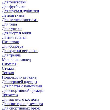
Для толстовки
Для футболки
Для шубы и дубленки
Летняя ткань
Для летнего костюма
Для топа
Для туники
Для шорт и юбки
Летние платья
Плащевая
Для бомбера
Для куртки ветровки
Для тренча
Металлик глянец
Плотная
Стежка
Тонкая
Подкладочная ткань
Для верхней одежды
Для платья с пайетками
Для спортивной одежды
Трикотаж
Для вязаного костюма
Для свитера и джемпера
Для спортивных брюк