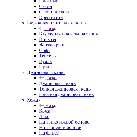
Плотный
Сатин
Сатин вискоза
Креп сатин
Блузочная плательная ткань
Назад
Блузочная плательная ткань
Вискоза
Жатка крэш
Софт
Тенсель
Вуаль
Принт
Джинсовая ткань
Назад
Джинсовая ткань
Тонкая джинсовая ткань
Плотная джинсовая ткань
Кожа
Назад
Кожа
Лаке
На трикотажной основе
На тканевой основе
На флисе