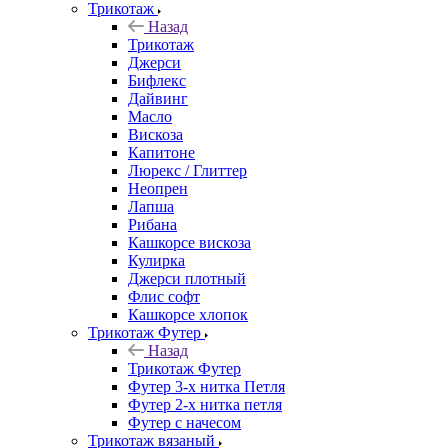
Трикотаж
Назад
Трикотаж
Джерси
Бифлекс
Дайвинг
Масло
Вискоза
Капитоне
Люрекс / Глиттер
Неопрен
Лапша
Рибана
Кашкорсе вискоза
Кулирка
Джерси плотный
Флис софт
Кашкорсе хлопок
Трикотаж Футер
Назад
Трикотаж Футер
Футер 3-х нитка Петля
Футер 2-х нитка петля
Футер с начесом
Трикотаж вязаный