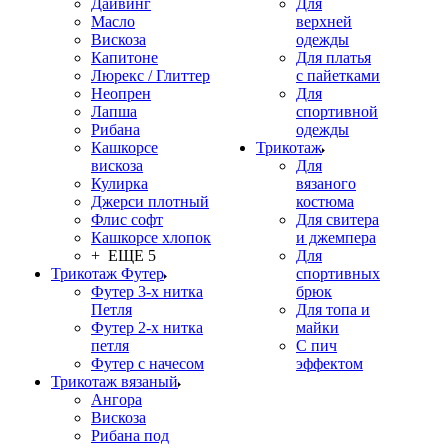
Дайвинг
Для
Масло
верхней
Вискоза
одежды
Капитоне
Для платья
Люрекс / Глиттер
с пайетками
Неопрен
Для
Лапша
спортивной
Рибана
одежды
Кашкорсе
Трикотаж
вискоза
Для
Кулирка
вязаного
Джерси плотный
костюма
Флис софт
Для свитера
Кашкорсе хлопок
и джемпера
+ ЕЩЕ 5
Для
Трикотаж Футер
спортивных
Футер 3-х нитка
брюк
Петля
Для топа и
Футер 2-х нитка
майки
петля
С пич
Футер с начесом
эффектом
Трикотаж вязаный
Ангора
Вискоза
Рибана под