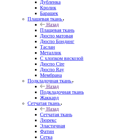
Дубленка
Кролик
Барашек
Плащевая ткань
Назад
Плащевая ткань
Дюспо матовая
Дюспо Бондинг
Таслан
Металлик
С хлопком вискозой
Дюспо Cire
Дюспо Ray
Мембрана
Подкладочная ткань
Назад
Подкладочная ткань
Жаккард
Сетчатая ткань
Назад
Сетчатая ткань
Люрекс
Эластичная
Фатин
Сетка