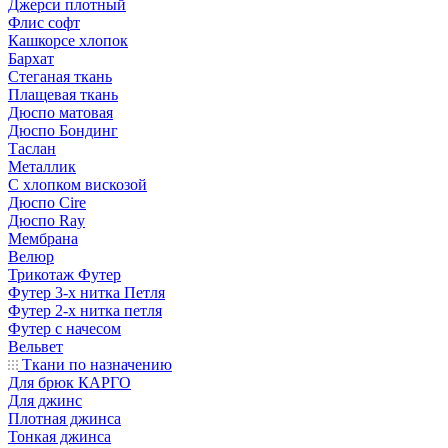
Джерси плотный
Флис софт
Кашкорсе хлопок
Бархат
Стеганая ткань
Плащевая ткань
Дюспо матовая
Дюспо Бондинг
Таслан
Металлик
С хлопком вискозой
Дюспо Cire
Дюспо Ray
Мембрана
Велюр
Трикотаж Футер
Футер 3-х нитка Петля
Футер 2-х нитка петля
Футер с начесом
Вельвет
Ткани по назначению
Для брюк КАРГО
Для джинс
Плотная джинса
Тонкая джинса