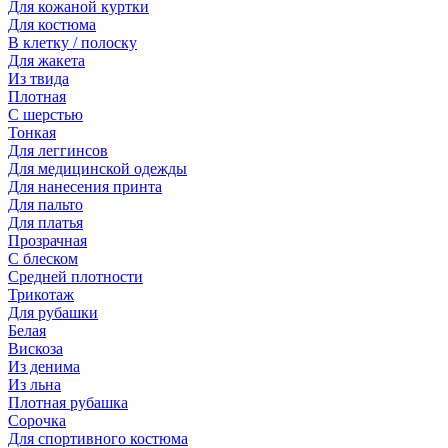
Для кожаной куртки
Для костюма
В клетку / полоску
Для жакета
Из твида
Плотная
С шерстью
Тонкая
Для леггинсов
Для медицинской одежды
Для нанесения принта
Для пальто
Для платья
Прозрачная
С блеском
Средней плотности
Трикотаж
Для рубашки
Белая
Вискоза
Из денима
Из льна
Плотная рубашка
Сорочка
Для спортивного костюма