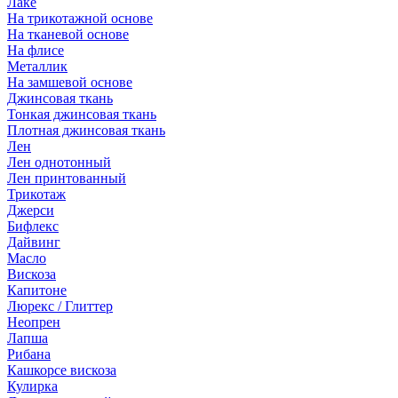
Лаке
На трикотажной основе
На тканевой основе
На флисе
Металлик
На замшевой основе
Джинсовая ткань
Тонкая джинсовая ткань
Плотная джинсовая ткань
Лен
Лен однотонный
Лен принтованный
Трикотаж
Джерси
Бифлекс
Дайвинг
Масло
Вискоза
Капитоне
Люрекс / Глиттер
Неопрен
Лапша
Рибана
Кашкорсе вискоза
Кулирка