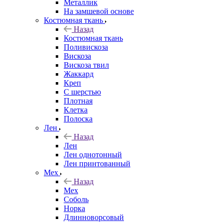
Металлик
На замшевой основе
Костюмная ткань
Назад
Костюмная ткань
Поливискоза
Вискоза
Вискоза твил
Жаккард
Креп
С шерстью
Плотная
Клетка
Полоска
Лен
Назад
Лен
Лен однотонный
Лен принтованный
Мех
Назад
Мех
Соболь
Норка
Длинноворсовый