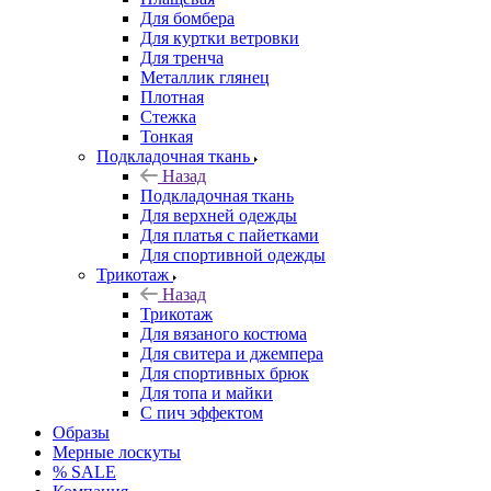
Для бомбера
Для куртки ветровки
Для тренча
Металлик глянец
Плотная
Стежка
Тонкая
Подкладочная ткань
Назад
Подкладочная ткань
Для верхней одежды
Для платья с пайетками
Для спортивной одежды
Трикотаж
Назад
Трикотаж
Для вязаного костюма
Для свитера и джемпера
Для спортивных брюк
Для топа и майки
С пич эффектом
Образы
Мерные лоскуты
% SALE