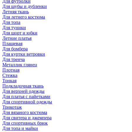
Для футболки
Для шубы и дубленки
Летняя ткань
Для летнего костюма
Для топа
Для туники
Для шорт и юбки
Летние платья
Плащевая
Для бомбера
Для куртки ветровки
Для тренча
Металлик глянец
Плотная
Стежка
Тонкая
Подкладочная ткань
Для верхней одежды
Для платья с пайетками
Для спортивной одежды
Трикотаж
Для вязаного костюма
Для свитера и джемпера
Для спортивных брюк
Для топа и майки