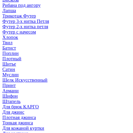
Рибана под ангору
Лапша
Трикотаж Футер
Футер 3-х нитка Петля
Футер 2-х нитка петля
Футер с начесом
Хлопок
Твил
Батист
Поплин
Плотный
Шитье
Сатин
Муслин
Шелк Искусственный
Принт
Армани
Шифон
Штапель
Для брюк КАРГО
Для джинс
Плотная джинса
Тонкая джинса
Для кожаной куртки