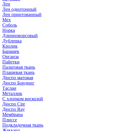
Лен
Лен однотонный
Лен принтованный
Мех
Соболь
Норка
Длинноворсовый
Дубленка
Кролик
Барашек
Органза
Пайетки
Пальтовая ткань
Плащевая ткань
Дюспо матовая
Дюспо Бондинг
Таслан
Металлик
С хлопком вискозой
Дюспо Cire
Дюспо Ray
Мембрана
Плиссе
Подкладочная ткань
Жаккард