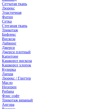
Сетчатая ткань
Люрекс
Эластичная
Фатин
Сетка
Стеганая ткань
Трикотаж
Бифлекс
Вискоза
Дайвинг
Джерси
Джерси плотный
Капитоне
Кашкорсе вискоза
Кашкорсе хлопок
Кулирка
Лапша
Люрекс / Глиттер
Масло
Неопрен
Рибана
Флис софт
Трикотаж вязаный
Ангора
Вискоза