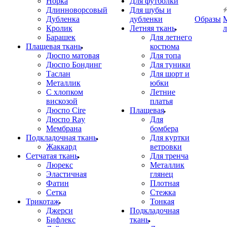
Норка
Для футболки
Длинноворсовый
Для шубы и
Дубленка
дубленки
Образы
Кролик
Летняя ткань
Барашек
Для летнего
Плащевая ткань
костюма
Дюспо матовая
Для топа
Дюспо Бондинг
Для туники
Таслан
Для шорт и
Металлик
юбки
С хлопком
Летние
вискозой
платья
Дюспо Cire
Плащевая
Дюспо Ray
Для
Мембрана
бомбера
Подкладочная ткань
Для куртки
Жаккард
ветровки
Сетчатая ткань
Для тренча
Люрекс
Металлик
Эластичная
глянец
Фатин
Плотная
Сетка
Стежка
Трикотаж
Тонкая
Джерси
Подкладочная
Бифлекс
ткань