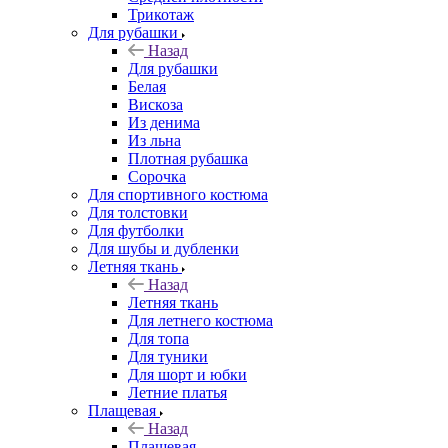
Трикотаж
Для рубашки
Назад
Для рубашки
Белая
Вискоза
Из денима
Из льна
Плотная рубашка
Сорочка
Для спортивного костюма
Для толстовки
Для футболки
Для шубы и дубленки
Летняя ткань
Назад
Летняя ткань
Для летнего костюма
Для топа
Для туники
Для шорт и юбки
Летние платья
Плащевая
Назад
Плащевая