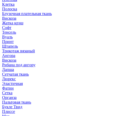
Клетка
Полоска
Блузочная плательная ткань
Вискоза
Жатка крэш
Софт
Тенсель
Вуаль
Принт
Штапель
Трикотаж вязаный
Ангора
Вискоза
Рибана под ангору
Лапша
Сетчатая ткань
Люрекс
Эластичная
Фатин
Сетка
Органза
Пальтовая ткань
Букле Твид
Плиссе