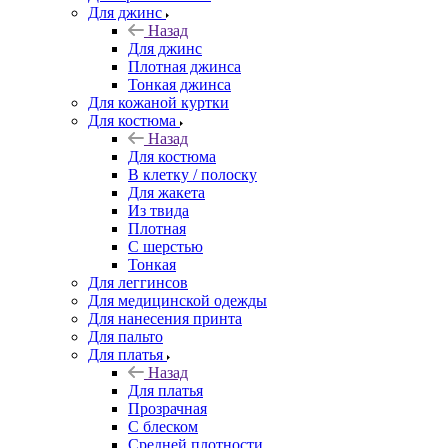
Для джинс
Назад
Для джинс
Плотная джинса
Тонкая джинса
Для кожаной куртки
Для костюма
Назад
Для костюма
В клетку / полоску
Для жакета
Из твида
Плотная
С шерстью
Тонкая
Для леггинсов
Для медицинской одежды
Для нанесения принта
Для пальто
Для платья
Назад
Для платья
Прозрачная
С блеском
Средней плотности