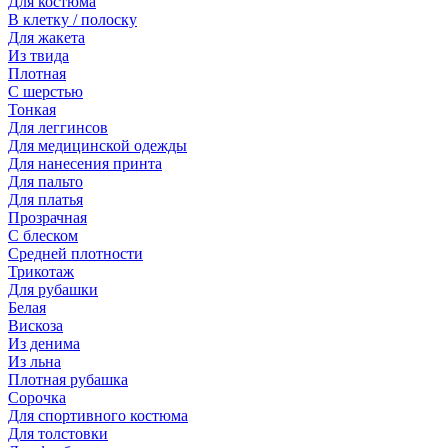
Для костюма
В клетку / полоску
Для жакета
Из твида
Плотная
С шерстью
Тонкая
Для леггинсов
Для медицинской одежды
Для нанесения принта
Для пальто
Для платья
Прозрачная
С блеском
Средней плотности
Трикотаж
Для рубашки
Белая
Вискоза
Из денима
Из льна
Плотная рубашка
Сорочка
Для спортивного костюма
Для толстовки