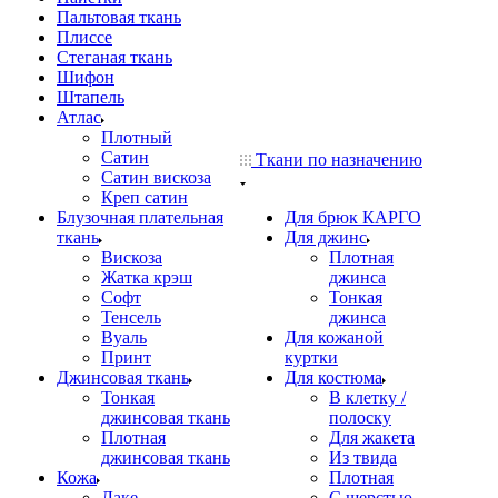
Пальтовая ткань
Плиссе
Стеганая ткань
Шифон
Штапель
Атлас
Плотный
Сатин
Ткани по назначению
Сатин вискоза
Креп сатин
Блузочная плательная
Для брюк КАРГО
ткань
Для джинс
Вискоза
Плотная
Жатка крэш
джинса
Софт
Тонкая
Тенсель
джинса
Вуаль
Для кожаной
Принт
куртки
Джинсовая ткань
Для костюма
Тонкая
В клетку /
джинсовая ткань
полоску
Плотная
Для жакета
джинсовая ткань
Из твида
Кожа
Плотная
Лаке
С шерстью