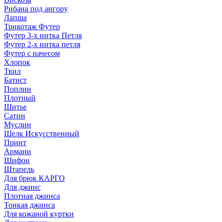
Рибана под ангору
Лапша
Трикотаж Футер
Футер 3-х нитка Петля
Футер 2-х нитка петля
Футер с начесом
Хлопок
Твил
Батист
Поплин
Плотный
Шитье
Сатин
Муслин
Шелк Искусственный
Принт
Армани
Шифон
Штапель
Для брюк КАРГО
Для джинс
Плотная джинса
Тонкая джинса
Для кожаной куртки