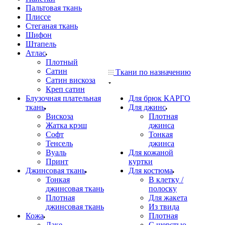
Пальтовая ткань
Плиссе
Стеганая ткань
Шифон
Штапель
Атлас
Плотный
Сатин
Ткани по назначению
Сатин вискоза
Креп сатин
Блузочная плательная
Для брюк КАРГО
ткань
Для джинс
Вискоза
Плотная
Жатка крэш
джинса
Софт
Тонкая
Тенсель
джинса
Вуаль
Для кожаной
Принт
куртки
Джинсовая ткань
Для костюма
Тонкая
В клетку /
джинсовая ткань
полоску
Плотная
Для жакета
джинсовая ткань
Из твида
Кожа
Плотная
Лаке
С шерстью