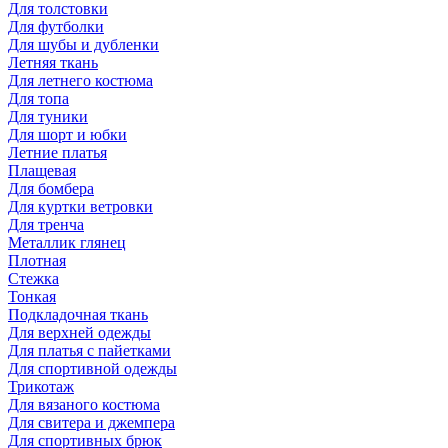
Для толстовки
Для футболки
Для шубы и дубленки
Летняя ткань
Для летнего костюма
Для топа
Для туники
Для шорт и юбки
Летние платья
Плащевая
Для бомбера
Для куртки ветровки
Для тренча
Металлик глянец
Плотная
Стежка
Тонкая
Подкладочная ткань
Для верхней одежды
Для платья с пайетками
Для спортивной одежды
Трикотаж
Для вязаного костюма
Для свитера и джемпера
Для спортивных брюк