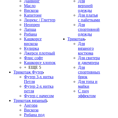
Дайвинг
Для
Масло
верхней
Вискоза
одежды
Капитоне
Для платья
Люрекс / Глиттер
с пайетками
Неопрен
Для
Лапша
спортивной
Рибана
одежды
Кашкорсе
Трикотаж
вискоза
Для
Кулирка
вязаного
Джерси плотный
костюма
Флис софт
Для свитера
Кашкорсе хлопок
и джемпера
+ ЕЩЕ 5
Для
Трикотаж Футер
спортивных
Футер 3-х нитка
брюк
Петля
Для топа и
Футер 2-х нитка
майки
петля
С пич
Футер с начесом
эффектом
Трикотаж вязаный
Ангора
Вискоза
Рибана под