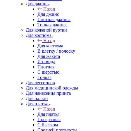
Для джинс
Назад
Для джинс
Плотная джинса
Тонкая джинса
Для кожаной куртки
Для костюма
Назад
Для костюма
В клетку / полоску
Для жакета
Из твида
Плотная
С шерстью
Тонкая
Для леггинсов
Для медицинской одежды
Для нанесения принта
Для пальто
Для платья
Назад
Для платья
Прозрачная
С блеском
Средней плотности