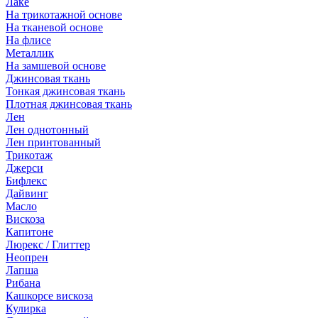
Лаке
На трикотажной основе
На тканевой основе
На флисе
Металлик
На замшевой основе
Джинсовая ткань
Тонкая джинсовая ткань
Плотная джинсовая ткань
Лен
Лен однотонный
Лен принтованный
Трикотаж
Джерси
Бифлекс
Дайвинг
Масло
Вискоза
Капитоне
Люрекс / Глиттер
Неопрен
Лапша
Рибана
Кашкорсе вискоза
Кулирка