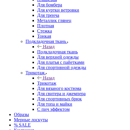
Для бомбера
Для куртки ветровки
Для тренча
Металлик глянец
Плотная
Стежка
Тонкая
Подкладочная ткань
Назад
Подкладочная ткань
Для верхней одежды
Для платья с пайетками
Для спортивной одежды
Трикотаж
Назад
Трикотаж
Для вязаного костюма
Для свитера и джемпера
Для спортивных брюк
Для топа и майки
С пич эффектом
Образы
Мерные лоскуты
% SALE