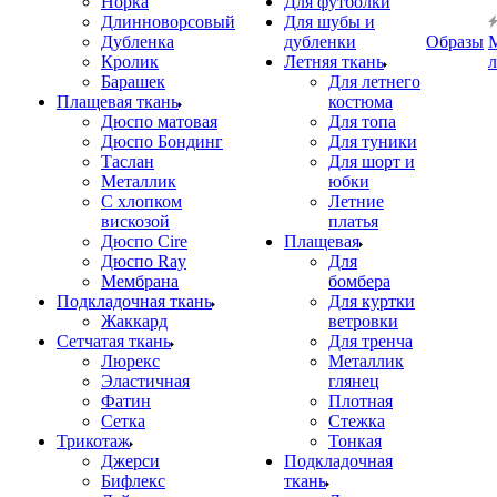
Норка
Для футболки
Длинноворсовый
Для шубы и
Дубленка
дубленки
Образы
Кролик
Летняя ткань
Барашек
Для летнего
Плащевая ткань
костюма
Дюспо матовая
Для топа
Дюспо Бондинг
Для туники
Таслан
Для шорт и
Металлик
юбки
С хлопком
Летние
вискозой
платья
Дюспо Cire
Плащевая
Дюспо Ray
Для
Мембрана
бомбера
Подкладочная ткань
Для куртки
Жаккард
ветровки
Сетчатая ткань
Для тренча
Люрекс
Металлик
Эластичная
глянец
Фатин
Плотная
Сетка
Стежка
Трикотаж
Тонкая
Джерси
Подкладочная
Бифлекс
ткань