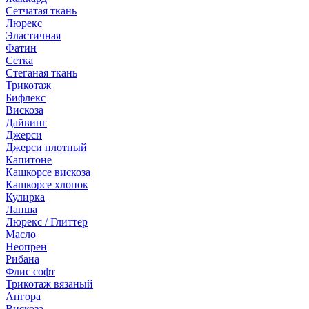
Сетчатая ткань
Люрекс
Эластичная
Фатин
Сетка
Стеганая ткань
Трикотаж
Бифлекс
Вискоза
Дайвинг
Джерси
Джерси плотный
Капитоне
Кашкорсе вискоза
Кашкорсе хлопок
Кулирка
Лапша
Люрекс / Глиттер
Масло
Неопрен
Рибана
Флис софт
Трикотаж вязаный
Ангора
Вискоза