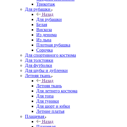
Трикотаж
Для рубашки
Назад
Для рубашки
Белая
Вискоза
Из денима
Из льна
Плотная рубашка
Сорочка
Для спортивного костюма
Для толстовки
Для футболки
Для шубы и дубленки
Летняя ткань
Назад
Летняя ткань
Для летнего костюма
Для топа
Для туники
Для шорт и юбки
Летние платья
Плащевая
Назад
Плащевая