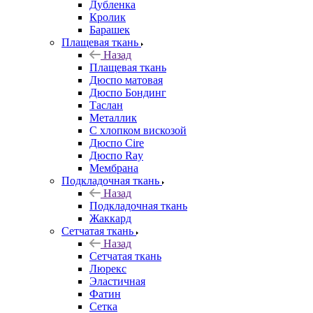
Дубленка
Кролик
Барашек
Плащевая ткань
Назад
Плащевая ткань
Дюспо матовая
Дюспо Бондинг
Таслан
Металлик
С хлопком вискозой
Дюспо Cire
Дюспо Ray
Мембрана
Подкладочная ткань
Назад
Подкладочная ткань
Жаккард
Сетчатая ткань
Назад
Сетчатая ткань
Люрекс
Эластичная
Фатин
Сетка