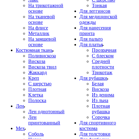
На трикотажной
Тонкая
основе
Для леггинсов
На тканевой
Для медицинской
основе
одежды
На флисе
Для нанесения
Металлик
принта
На замшевой
Для пальто
основе
Для платья
Костюмная ткань
Прозрачная
Поливискоза
С блеском
Вискоза
Средней
Вискоза твил
плотности
Жаккард
Трикотаж
Креп
Для рубашки
С шерстью
Белая
Плотная
Вискоза
Клетка
Из денима
Полоска
Из льна
Лен
Плотная
Лен однотонный
рубашка
Лен
Сорочка
принтованный
Для спортивного
Мех
костюма
Соболь
Для толстовки