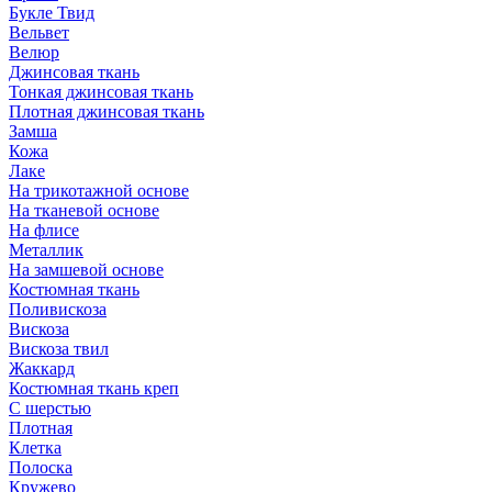
Букле Твид
Вельвет
Велюр
Джинсовая ткань
Тонкая джинсовая ткань
Плотная джинсовая ткань
Замша
Кожа
Лаке
На трикотажной основе
На тканевой основе
На флисе
Металлик
На замшевой основе
Костюмная ткань
Поливискоза
Вискоза
Вискоза твил
Жаккард
Костюмная ткань креп
С шерстью
Плотная
Клетка
Полоска
Кружево