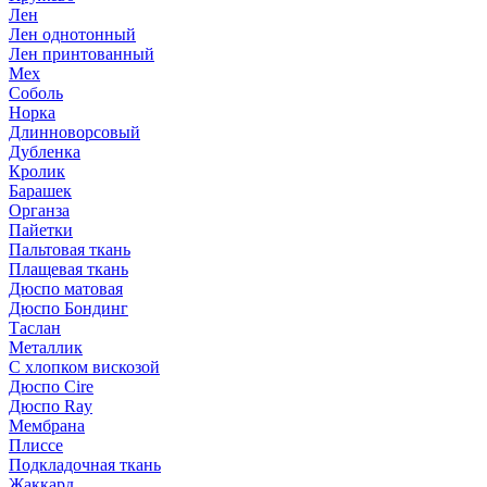
Лен
Лен однотонный
Лен принтованный
Мех
Соболь
Норка
Длинноворсовый
Дубленка
Кролик
Барашек
Органза
Пайетки
Пальтовая ткань
Плащевая ткань
Дюспо матовая
Дюспо Бондинг
Таслан
Металлик
С хлопком вискозой
Дюспо Cire
Дюспо Ray
Мембрана
Плиссе
Подкладочная ткань
Жаккард