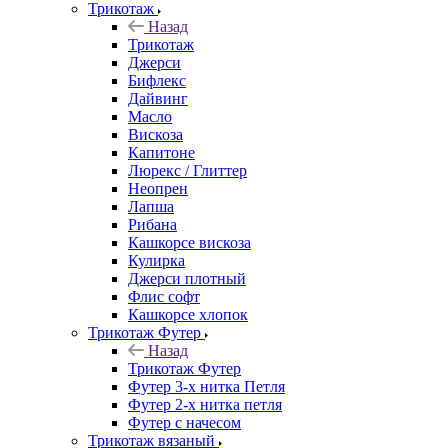
Трикотаж
Назад
Трикотаж
Джерси
Бифлекс
Дайвинг
Масло
Вискоза
Капитоне
Люрекс / Глиттер
Неопрен
Лапша
Рибана
Кашкорсе вискоза
Кулирка
Джерси плотный
Флис софт
Кашкорсе хлопок
Трикотаж Футер
Назад
Трикотаж Футер
Футер 3-х нитка Петля
Футер 2-х нитка петля
Футер с начесом
Трикотаж вязаный