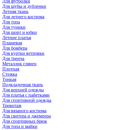
Для футболки
Для шубы и дубленки
Летняя ткань
Для летнего костюма
Для топа
Для туники
Для шорт и юбки
Летние платья
Плащевая
Для бомбера
Для куртки ветровки
Для тренча
Металлик глянец
Плотная
Стежка
Тонкая
Подкладочная ткань
Для верхней одежды
Для платья с пайетками
Для спортивной одежды
Трикотаж
Для вязаного костюма
Для свитера и джемпера
Для спортивных брюк
Для топа и майки