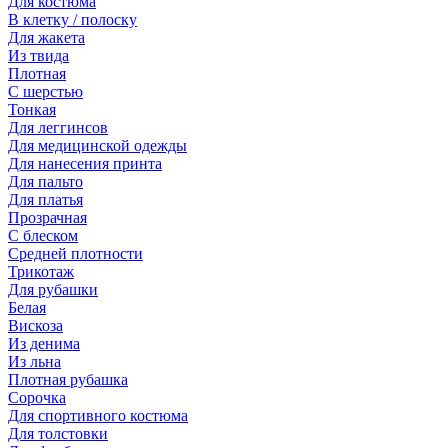
Для костюма
В клетку / полоску
Для жакета
Из твида
Плотная
С шерстью
Тонкая
Для леггинсов
Для медицинской одежды
Для нанесения принта
Для пальто
Для платья
Прозрачная
С блеском
Средней плотности
Трикотаж
Для рубашки
Белая
Вискоза
Из денима
Из льна
Плотная рубашка
Сорочка
Для спортивного костюма
Для толстовки