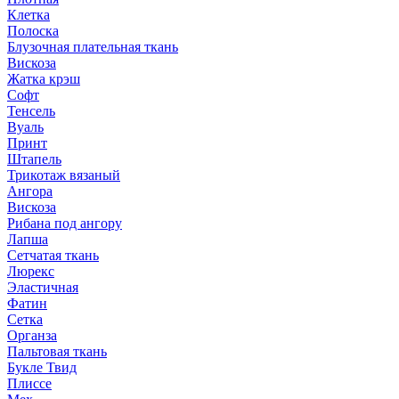
Клетка
Полоска
Блузочная плательная ткань
Вискоза
Жатка крэш
Софт
Тенсель
Вуаль
Принт
Штапель
Трикотаж вязаный
Ангора
Вискоза
Рибана под ангору
Лапша
Сетчатая ткань
Люрекс
Эластичная
Фатин
Сетка
Органза
Пальтовая ткань
Букле Твид
Плиссе