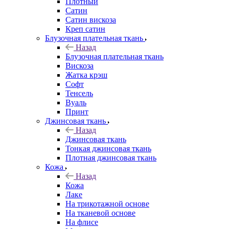
Плотный
Сатин
Сатин вискоза
Креп сатин
Блузочная плательная ткань
Назад
Блузочная плательная ткань
Вискоза
Жатка крэш
Софт
Тенсель
Вуаль
Принт
Джинсовая ткань
Назад
Джинсовая ткань
Тонкая джинсовая ткань
Плотная джинсовая ткань
Кожа
Назад
Кожа
Лаке
На трикотажной основе
На тканевой основе
На флисе