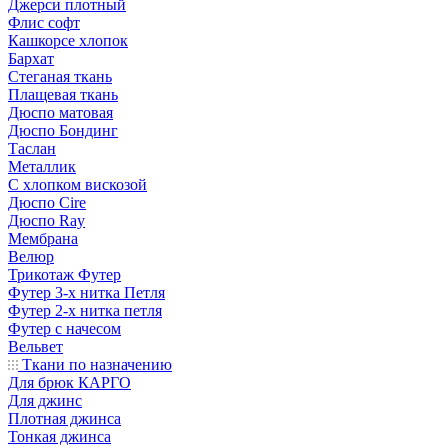
Джерси плотный
Флис софт
Кашкорсе хлопок
Бархат
Стеганая ткань
Плащевая ткань
Дюспо матовая
Дюспо Бондинг
Таслан
Металлик
С хлопком вискозой
Дюспо Cire
Дюспо Ray
Мембрана
Велюр
Трикотаж Футер
Футер 3-х нитка Петля
Футер 2-х нитка петля
Футер с начесом
Вельвет
Ткани по назначению
Для брюк КАРГО
Для джинс
Плотная джинса
Тонкая джинса