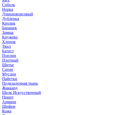
Мех
Соболь
Норка
Длинноворсовый
Дубленка
Кролик
Барашек
Замша
Кружево
Хлопок
Твил
Батист
Поплин
Плотный
Шитье
Сатин
Муслин
Пайетки
Подкладочная ткань
Жаккард
Шелк Искусственный
Принт
Армани
Шифон
Кожа