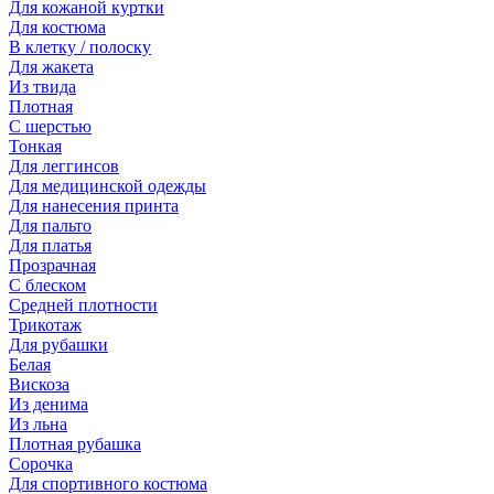
Для кожаной куртки
Для костюма
В клетку / полоску
Для жакета
Из твида
Плотная
С шерстью
Тонкая
Для леггинсов
Для медицинской одежды
Для нанесения принта
Для пальто
Для платья
Прозрачная
С блеском
Средней плотности
Трикотаж
Для рубашки
Белая
Вискоза
Из денима
Из льна
Плотная рубашка
Сорочка
Для спортивного костюма