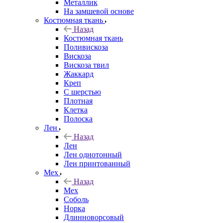
Металлик
На замшевой основе
Костюмная ткань
Назад
Костюмная ткань
Поливискоза
Вискоза
Вискоза твил
Жаккард
Креп
С шерстью
Плотная
Клетка
Полоска
Лен
Назад
Лен
Лен однотонный
Лен принтованный
Мех
Назад
Мех
Соболь
Норка
Длинноворсовый