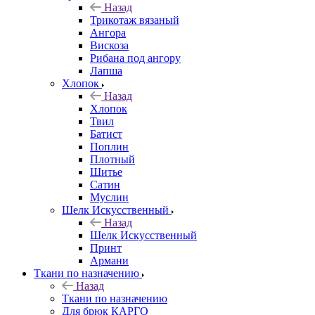
Назад
Трикотаж вязаный
Ангора
Вискоза
Рибана под ангору
Лапша
Хлопок
Назад
Хлопок
Твил
Батист
Поплин
Плотный
Шитье
Сатин
Муслин
Шелк Искусственный
Назад
Шелк Искусственный
Принт
Армани
Ткани по назначению
Назад
Ткани по назначению
Для брюк КАРГО