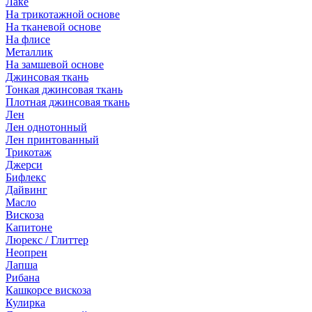
Лаке
На трикотажной основе
На тканевой основе
На флисе
Металлик
На замшевой основе
Джинсовая ткань
Тонкая джинсовая ткань
Плотная джинсовая ткань
Лен
Лен однотонный
Лен принтованный
Трикотаж
Джерси
Бифлекс
Дайвинг
Масло
Вискоза
Капитоне
Люрекс / Глиттер
Неопрен
Лапша
Рибана
Кашкорсе вискоза
Кулирка