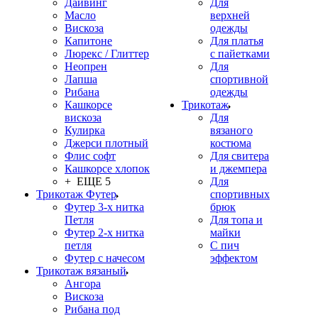
Дайвинг
Для
Масло
верхней
Вискоза
одежды
Капитоне
Для платья
Люрекс / Глиттер
с пайетками
Неопрен
Для
Лапша
спортивной
Рибана
одежды
Кашкорсе
Трикотаж
вискоза
Для
Кулирка
вязаного
Джерси плотный
костюма
Флис софт
Для свитера
Кашкорсе хлопок
и джемпера
+ ЕЩЕ 5
Для
Трикотаж Футер
спортивных
Футер 3-х нитка
брюк
Петля
Для топа и
Футер 2-х нитка
майки
петля
С пич
Футер с начесом
эффектом
Трикотаж вязаный
Ангора
Вискоза
Рибана под