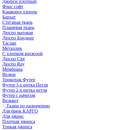
Джерси плотный
Флис софт
Кашкорсе хлопок
Бархат
Стеганая ткань
Плащевая ткань
Дюспо матовая
Дюспо Бондинг
Таслан
Металлик
С хлопком вискозой
Дюспо Cire
Дюспо Ray
Мембрана
Велюр
Трикотаж Футер
Футер 3-х нитка Петля
Футер 2-х нитка петля
Футер с начесом
Вельвет
Ткани по назначению
Для брюк КАРГО
Для джинс
Плотная джинса
Тонкая джинса