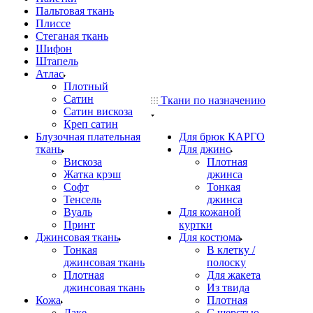
Пальтовая ткань
Плиссе
Стеганая ткань
Шифон
Штапель
Атлас
Плотный
Сатин
Ткани по назначению
Сатин вискоза
Креп сатин
Блузочная плательная
Для брюк КАРГО
ткань
Для джинс
Вискоза
Плотная
Жатка крэш
джинса
Софт
Тонкая
Тенсель
джинса
Вуаль
Для кожаной
Принт
куртки
Джинсовая ткань
Для костюма
Тонкая
В клетку /
джинсовая ткань
полоску
Плотная
Для жакета
джинсовая ткань
Из твида
Кожа
Плотная
Лаке
С шерстью