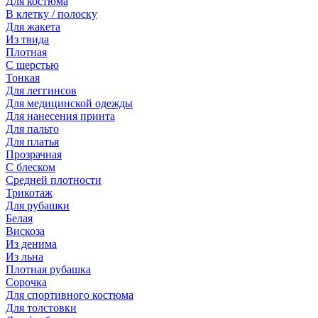
Для костюма
В клетку / полоску
Для жакета
Из твида
Плотная
С шерстью
Тонкая
Для леггинсов
Для медицинской одежды
Для нанесения принта
Для пальто
Для платья
Прозрачная
С блеском
Средней плотности
Трикотаж
Для рубашки
Белая
Вискоза
Из денима
Из льна
Плотная рубашка
Сорочка
Для спортивного костюма
Для толстовки