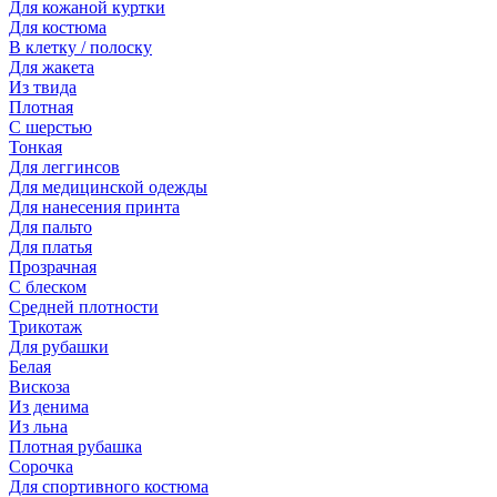
Для кожаной куртки
Для костюма
В клетку / полоску
Для жакета
Из твида
Плотная
С шерстью
Тонкая
Для леггинсов
Для медицинской одежды
Для нанесения принта
Для пальто
Для платья
Прозрачная
С блеском
Средней плотности
Трикотаж
Для рубашки
Белая
Вискоза
Из денима
Из льна
Плотная рубашка
Сорочка
Для спортивного костюма