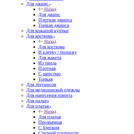
Для джинс
Назад
Для джинс
Плотная джинса
Тонкая джинса
Для кожаной куртки
Для костюма
Назад
Для костюма
В клетку / полоску
Для жакета
Из твида
Плотная
С шерстью
Тонкая
Для леггинсов
Для медицинской одежды
Для нанесения принта
Для пальто
Для платья
Назад
Для платья
Прозрачная
С блеском
Средней плотности