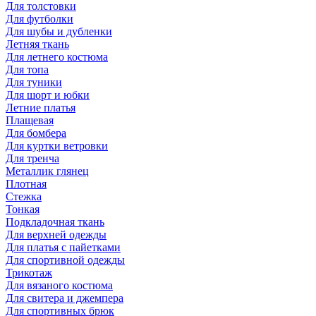
Для толстовки
Для футболки
Для шубы и дубленки
Летняя ткань
Для летнего костюма
Для топа
Для туники
Для шорт и юбки
Летние платья
Плащевая
Для бомбера
Для куртки ветровки
Для тренча
Металлик глянец
Плотная
Стежка
Тонкая
Подкладочная ткань
Для верхней одежды
Для платья с пайетками
Для спортивной одежды
Трикотаж
Для вязаного костюма
Для свитера и джемпера
Для спортивных брюк