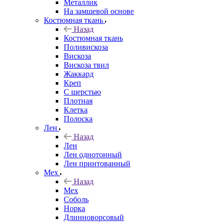
Металлик
На замшевой основе
Костюмная ткань
Назад
Костюмная ткань
Поливискоза
Вискоза
Вискоза твил
Жаккард
Креп
С шерстью
Плотная
Клетка
Полоска
Лен
Назад
Лен
Лен однотонный
Лен принтованный
Мех
Назад
Мех
Соболь
Норка
Длинноворсовый