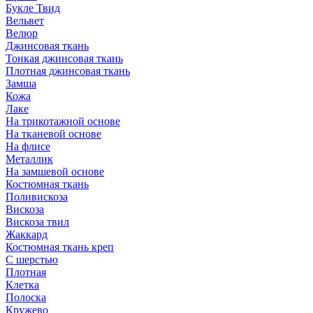
Букле Твид
Вельвет
Велюр
Джинсовая ткань
Тонкая джинсовая ткань
Плотная джинсовая ткань
Замша
Кожа
Лаке
На трикотажной основе
На тканевой основе
На флисе
Металлик
На замшевой основе
Костюмная ткань
Поливискоза
Вискоза
Вискоза твил
Жаккард
Костюмная ткань креп
С шерстью
Плотная
Клетка
Полоска
Кружево