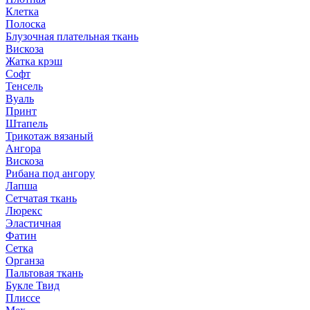
Клетка
Полоска
Блузочная плательная ткань
Вискоза
Жатка крэш
Софт
Тенсель
Вуаль
Принт
Штапель
Трикотаж вязаный
Ангора
Вискоза
Рибана под ангору
Лапша
Сетчатая ткань
Люрекс
Эластичная
Фатин
Сетка
Органза
Пальтовая ткань
Букле Твид
Плиссе