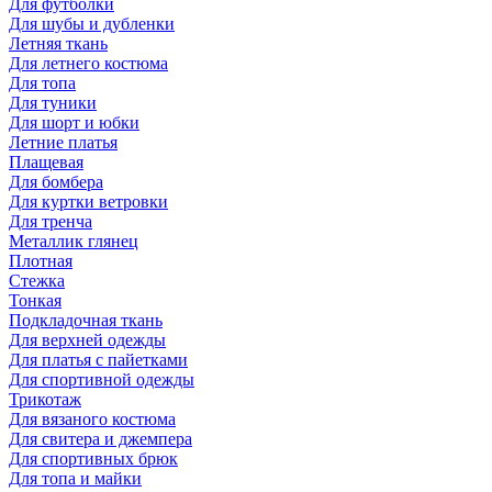
Для футболки
Для шубы и дубленки
Летняя ткань
Для летнего костюма
Для топа
Для туники
Для шорт и юбки
Летние платья
Плащевая
Для бомбера
Для куртки ветровки
Для тренча
Металлик глянец
Плотная
Стежка
Тонкая
Подкладочная ткань
Для верхней одежды
Для платья с пайетками
Для спортивной одежды
Трикотаж
Для вязаного костюма
Для свитера и джемпера
Для спортивных брюк
Для топа и майки