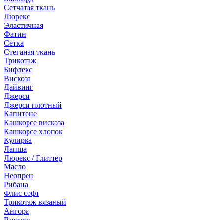
Сетчатая ткань
Люрекс
Эластичная
Фатин
Сетка
Стеганая ткань
Трикотаж
Бифлекс
Вискоза
Дайвинг
Джерси
Джерси плотный
Капитоне
Кашкорсе вискоза
Кашкорсе хлопок
Кулирка
Лапша
Люрекс / Глиттер
Масло
Неопрен
Рибана
Флис софт
Трикотаж вязаный
Ангора
Вискоза