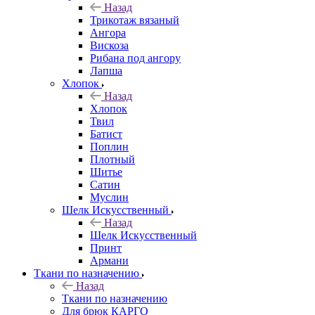
Назад
Трикотаж вязаный
Ангора
Вискоза
Рибана под ангору
Лапша
Хлопок
Назад
Хлопок
Твил
Батист
Поплин
Плотный
Шитье
Сатин
Муслин
Шелк Искусственный
Назад
Шелк Искусственный
Принт
Армани
Ткани по назначению
Назад
Ткани по назначению
Для брюк КАРГО