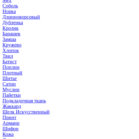
Мех
Соболь
Норка
Длинноворсовый
Дубленка
Кролик
Барашек
Замша
Кружево
Хлопок
Твил
Батист
Поплин
Плотный
Шитье
Сатин
Муслин
Пайетки
Подкладочная ткань
Жаккард
Шелк Искусственный
Принт
Армани
Шифон
Кожа