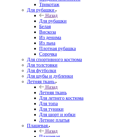
Трикотаж
Для рубашки
Назад
Для рубашки
Белая
Вискоза
Из денима
Из льна
Плотная рубашка
Сорочка
Для спортивного костюма
Для толстовки
Для футболки
Для шубы и дубленки
Летняя ткань
Назад
Летняя ткань
Для летнего костюма
Для топа
Для туники
Для шорт и юбки
Летние платья
Плащевая
Назад
Плащевая