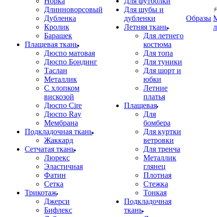
Норка
Для футболки
Длинноворсовый
Для шубы и
Дубленка
дубленки
Образы
Кролик
Летняя ткань
Барашек
Для летнего
Плащевая ткань
костюма
Дюспо матовая
Для топа
Дюспо Бондинг
Для туники
Таслан
Для шорт и
Металлик
юбки
С хлопком
Летние
вискозой
платья
Дюспо Cire
Плащевая
Дюспо Ray
Для
Мембрана
бомбера
Подкладочная ткань
Для куртки
Жаккард
ветровки
Сетчатая ткань
Для тренча
Люрекс
Металлик
Эластичная
глянец
Фатин
Плотная
Сетка
Стежка
Трикотаж
Тонкая
Джерси
Подкладочная
Бифлекс
ткань