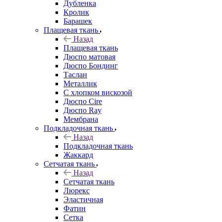
Дубленка
Кролик
Барашек
Плащевая ткань
Назад
Плащевая ткань
Дюспо матовая
Дюспо Бондинг
Таслан
Металлик
С хлопком вискозой
Дюспо Cire
Дюспо Ray
Мембрана
Подкладочная ткань
Назад
Подкладочная ткань
Жаккард
Сетчатая ткань
Назад
Сетчатая ткань
Люрекс
Эластичная
Фатин
Сетка