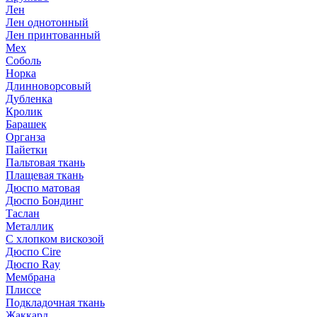
Лен
Лен однотонный
Лен принтованный
Мех
Соболь
Норка
Длинноворсовый
Дубленка
Кролик
Барашек
Органза
Пайетки
Пальтовая ткань
Плащевая ткань
Дюспо матовая
Дюспо Бондинг
Таслан
Металлик
С хлопком вискозой
Дюспо Cire
Дюспо Ray
Мембрана
Плиссе
Подкладочная ткань
Жаккард