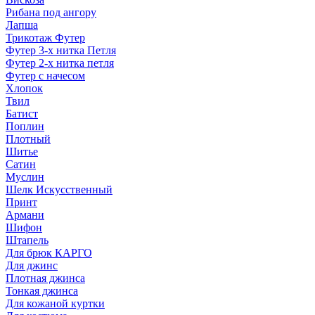
Рибана под ангору
Лапша
Трикотаж Футер
Футер 3-х нитка Петля
Футер 2-х нитка петля
Футер с начесом
Хлопок
Твил
Батист
Поплин
Плотный
Шитье
Сатин
Муслин
Шелк Искусственный
Принт
Армани
Шифон
Штапель
Для брюк КАРГО
Для джинс
Плотная джинса
Тонкая джинса
Для кожаной куртки