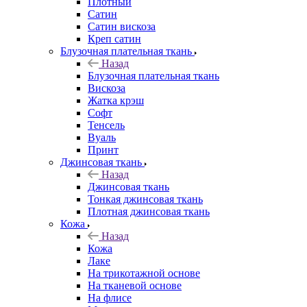
Плотный
Сатин
Сатин вискоза
Креп сатин
Блузочная плательная ткань
Назад
Блузочная плательная ткань
Вискоза
Жатка крэш
Софт
Тенсель
Вуаль
Принт
Джинсовая ткань
Назад
Джинсовая ткань
Тонкая джинсовая ткань
Плотная джинсовая ткань
Кожа
Назад
Кожа
Лаке
На трикотажной основе
На тканевой основе
На флисе