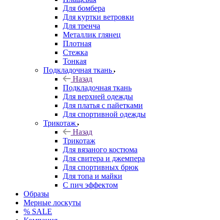
Для бомбера
Для куртки ветровки
Для тренча
Металлик глянец
Плотная
Стежка
Тонкая
Подкладочная ткань
Назад
Подкладочная ткань
Для верхней одежды
Для платья с пайетками
Для спортивной одежды
Трикотаж
Назад
Трикотаж
Для вязаного костюма
Для свитера и джемпера
Для спортивных брюк
Для топа и майки
С пич эффектом
Образы
Мерные лоскуты
% SALE