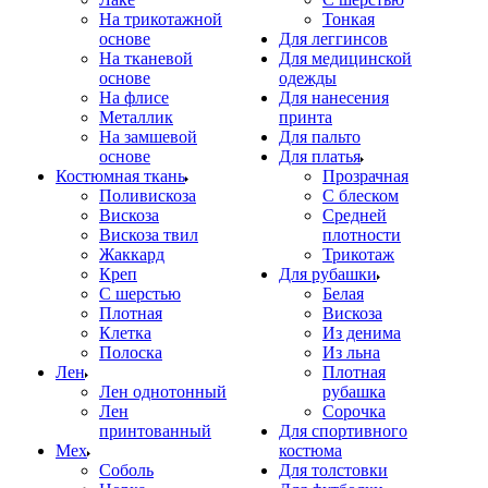
На трикотажной
Тонкая
основе
Для леггинсов
На тканевой
Для медицинской
основе
одежды
На флисе
Для нанесения
Металлик
принта
На замшевой
Для пальто
основе
Для платья
Костюмная ткань
Прозрачная
Поливискоза
С блеском
Вискоза
Средней
Вискоза твил
плотности
Жаккард
Трикотаж
Креп
Для рубашки
С шерстью
Белая
Плотная
Вискоза
Клетка
Из денима
Полоска
Из льна
Лен
Плотная
Лен однотонный
рубашка
Лен
Сорочка
принтованный
Для спортивного
Мех
костюма
Соболь
Для толстовки