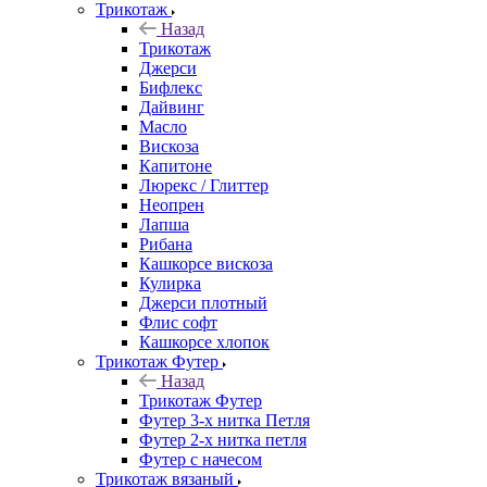
Трикотаж
Назад
Трикотаж
Джерси
Бифлекс
Дайвинг
Масло
Вискоза
Капитоне
Люрекс / Глиттер
Неопрен
Лапша
Рибана
Кашкорсе вискоза
Кулирка
Джерси плотный
Флис софт
Кашкорсе хлопок
Трикотаж Футер
Назад
Трикотаж Футер
Футер 3-х нитка Петля
Футер 2-х нитка петля
Футер с начесом
Трикотаж вязаный