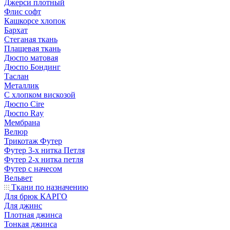
Джерси плотный
Флис софт
Кашкорсе хлопок
Бархат
Стеганая ткань
Плащевая ткань
Дюспо матовая
Дюспо Бондинг
Таслан
Металлик
С хлопком вискозой
Дюспо Cire
Дюспо Ray
Мембрана
Велюр
Трикотаж Футер
Футер 3-х нитка Петля
Футер 2-х нитка петля
Футер с начесом
Вельвет
Ткани по назначению
Для брюк КАРГО
Для джинс
Плотная джинса
Тонкая джинса