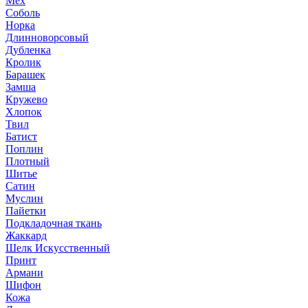
Мех
Соболь
Норка
Длинноворсовый
Дубленка
Кролик
Барашек
Замша
Кружево
Хлопок
Твил
Батист
Поплин
Плотный
Шитье
Сатин
Муслин
Пайетки
Подкладочная ткань
Жаккард
Шелк Искусственный
Принт
Армани
Шифон
Кожа