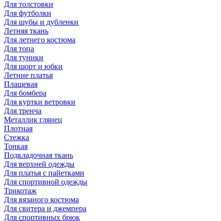
Для толстовки
Для футболки
Для шубы и дубленки
Летняя ткань
Для летнего костюма
Для топа
Для туники
Для шорт и юбки
Летние платья
Плащевая
Для бомбера
Для куртки ветровки
Для тренча
Металлик глянец
Плотная
Стежка
Тонкая
Подкладочная ткань
Для верхней одежды
Для платья с пайетками
Для спортивной одежды
Трикотаж
Для вязаного костюма
Для свитера и джемпера
Для спортивных брюк