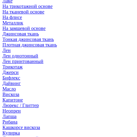
Лаке
На трикотажной основе
На тканевой основе
На флисе
Металлик
На замшевой основе
Джинсовая ткань
Тонкая джинсовая ткань
Плотная джинсовая ткань
Лен
Лен однотонный
Лен принтованный
Трикотаж
Джерси
Бифлекс
Дайвинг
Масло
Вискоза
Капитоне
Люрекс / Глиттер
Неопрен
Лапша
Рибана
Кашкорсе вискоза
Кулирка