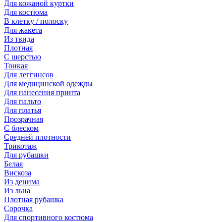
Для кожаной куртки
Для костюма
В клетку / полоску
Для жакета
Из твида
Плотная
С шерстью
Тонкая
Для леггинсов
Для медицинской одежды
Для нанесения принта
Для пальто
Для платья
Прозрачная
С блеском
Средней плотности
Трикотаж
Для рубашки
Белая
Вискоза
Из денима
Из льна
Плотная рубашка
Сорочка
Для спортивного костюма