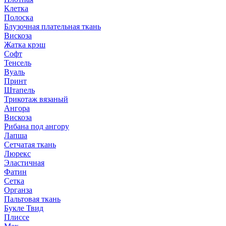
Клетка
Полоска
Блузочная плательная ткань
Вискоза
Жатка крэш
Софт
Тенсель
Вуаль
Принт
Штапель
Трикотаж вязаный
Ангора
Вискоза
Рибана под ангору
Лапша
Сетчатая ткань
Люрекс
Эластичная
Фатин
Сетка
Органза
Пальтовая ткань
Букле Твид
Плиссе