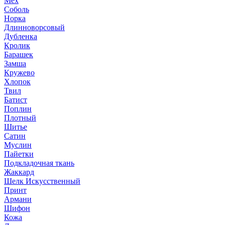
Мех
Соболь
Норка
Длинноворсовый
Дубленка
Кролик
Барашек
Замша
Кружево
Хлопок
Твил
Батист
Поплин
Плотный
Шитье
Сатин
Муслин
Пайетки
Подкладочная ткань
Жаккард
Шелк Искусственный
Принт
Армани
Шифон
Кожа