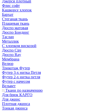
Джерси плотный
Флис софт
Кашкорсе хлопок
Бархат
Стеганая ткань
Плащевая ткань
Дюспо матовая
Дюспо Бондинг
Таслан
Металлик
С хлопком вискозой
Дюспо Cire
Дюспо Ray
Мембрана
Велюр
Трикотаж Футер
Футер 3-х нитка Петля
Футер 2-х нитка петля
Футер с начесом
Вельвет
Ткани по назначению
Для брюк КАРГО
Для джинс
Плотная джинса
Тонкая джинса