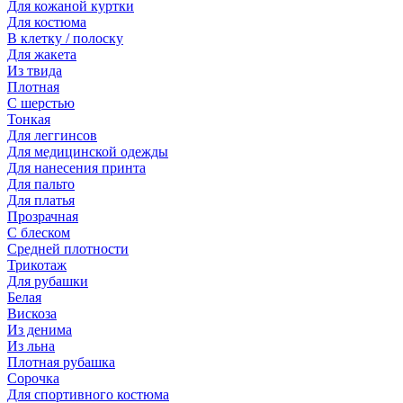
Для кожаной куртки
Для костюма
В клетку / полоску
Для жакета
Из твида
Плотная
С шерстью
Тонкая
Для леггинсов
Для медицинской одежды
Для нанесения принта
Для пальто
Для платья
Прозрачная
С блеском
Средней плотности
Трикотаж
Для рубашки
Белая
Вискоза
Из денима
Из льна
Плотная рубашка
Сорочка
Для спортивного костюма