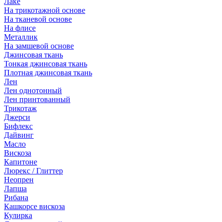
Лаке
На трикотажной основе
На тканевой основе
На флисе
Металлик
На замшевой основе
Джинсовая ткань
Тонкая джинсовая ткань
Плотная джинсовая ткань
Лен
Лен однотонный
Лен принтованный
Трикотаж
Джерси
Бифлекс
Дайвинг
Масло
Вискоза
Капитоне
Люрекс / Глиттер
Неопрен
Лапша
Рибана
Кашкорсе вискоза
Кулирка