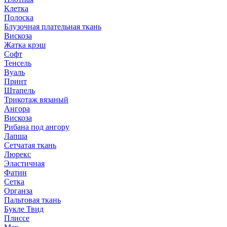
Клетка
Полоска
Блузочная плательная ткань
Вискоза
Жатка крэш
Софт
Тенсель
Вуаль
Принт
Штапель
Трикотаж вязаный
Ангора
Вискоза
Рибана под ангору
Лапша
Сетчатая ткань
Люрекс
Эластичная
Фатин
Сетка
Органза
Пальтовая ткань
Букле Твид
Плиссе