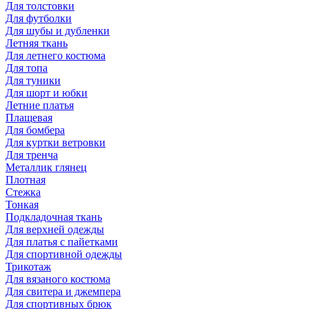
Для толстовки
Для футболки
Для шубы и дубленки
Летняя ткань
Для летнего костюма
Для топа
Для туники
Для шорт и юбки
Летние платья
Плащевая
Для бомбера
Для куртки ветровки
Для тренча
Металлик глянец
Плотная
Стежка
Тонкая
Подкладочная ткань
Для верхней одежды
Для платья с пайетками
Для спортивной одежды
Трикотаж
Для вязаного костюма
Для свитера и джемпера
Для спортивных брюк