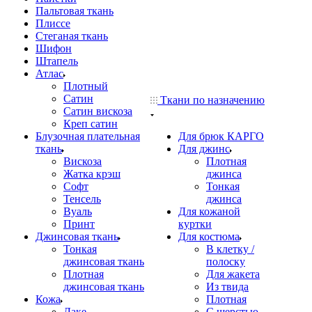
Пальтовая ткань
Плиссе
Стеганая ткань
Шифон
Штапель
Атлас
Плотный
Сатин
Ткани по назначению
Сатин вискоза
Креп сатин
Блузочная плательная
Для брюк КАРГО
ткань
Для джинс
Вискоза
Плотная
Жатка крэш
джинса
Софт
Тонкая
Тенсель
джинса
Вуаль
Для кожаной
Принт
куртки
Джинсовая ткань
Для костюма
Тонкая
В клетку /
джинсовая ткань
полоску
Плотная
Для жакета
джинсовая ткань
Из твида
Кожа
Плотная
Лаке
С шерстью