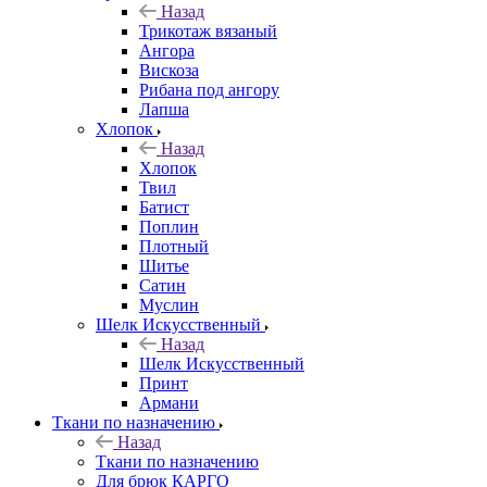
Назад
Трикотаж вязаный
Ангора
Вискоза
Рибана под ангору
Лапша
Хлопок
Назад
Хлопок
Твил
Батист
Поплин
Плотный
Шитье
Сатин
Муслин
Шелк Искусственный
Назад
Шелк Искусственный
Принт
Армани
Ткани по назначению
Назад
Ткани по назначению
Для брюк КАРГО