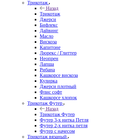
Трикотаж
Назад
Трикотаж
Джерси
Бифлекс
Дайвинг
Масло
Вискоза
Капитоне
Люрекс / Глиттер
Неопрен
Лапша
Рибана
Кашкорсе вискоза
Кулирка
Джерси плотный
Флис софт
Кашкорсе хлопок
Трикотаж Футер
Назад
Трикотаж Футер
Футер 3-х нитка Петля
Футер 2-х нитка петля
Футер с начесом
Трикотаж вязаный