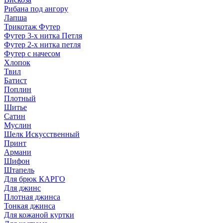
Рибана под ангору
Лапша
Трикотаж Футер
Футер 3-х нитка Петля
Футер 2-х нитка петля
Футер с начесом
Хлопок
Твил
Батист
Поплин
Плотный
Шитье
Сатин
Муслин
Шелк Искусственный
Принт
Армани
Шифон
Штапель
Для брюк КАРГО
Для джинс
Плотная джинса
Тонкая джинса
Для кожаной куртки