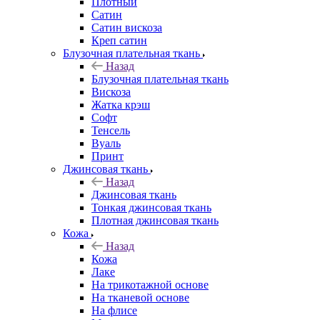
Плотный
Сатин
Сатин вискоза
Креп сатин
Блузочная плательная ткань
Назад
Блузочная плательная ткань
Вискоза
Жатка крэш
Софт
Тенсель
Вуаль
Принт
Джинсовая ткань
Назад
Джинсовая ткань
Тонкая джинсовая ткань
Плотная джинсовая ткань
Кожа
Назад
Кожа
Лаке
На трикотажной основе
На тканевой основе
На флисе