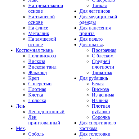
На трикотажной
Тонкая
основе
Для леггинсов
На тканевой
Для медицинской
основе
одежды
На флисе
Для нанесения
Металлик
принта
На замшевой
Для пальто
основе
Для платья
Костюмная ткань
Прозрачная
Поливискоза
С блеском
Вискоза
Средней
Вискоза твил
плотности
Жаккард
Трикотаж
Креп
Для рубашки
С шерстью
Белая
Плотная
Вискоза
Клетка
Из денима
Полоска
Из льна
Лен
Плотная
Лен однотонный
рубашка
Лен
Сорочка
принтованный
Для спортивного
Мех
костюма
Соболь
Для толстовки