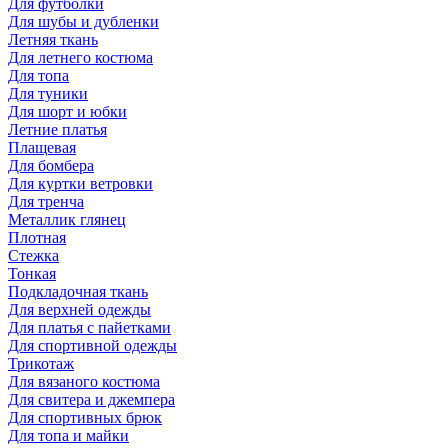
Для футболки
Для шубы и дубленки
Летняя ткань
Для летнего костюма
Для топа
Для туники
Для шорт и юбки
Летние платья
Плащевая
Для бомбера
Для куртки ветровки
Для тренча
Металлик глянец
Плотная
Стежка
Тонкая
Подкладочная ткань
Для верхней одежды
Для платья с пайетками
Для спортивной одежды
Трикотаж
Для вязаного костюма
Для свитера и джемпера
Для спортивных брюк
Для топа и майки