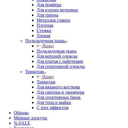
Для бомбера
Для куртки ветровки
Для тренча
Металлик глянец
Плотная
Стежка
Тонкая
Подкладочная ткань
Назад
Подкладочная ткань
Для верхней одежды
Для платья с пайетками
Для спортивной одежды
Трикотаж
Назад
Трикотаж
Для вязаного костюма
Для свитера и джемпера
Для спортивных брюк
Для топа и майки
С пич эффектом
Образы
Мерные лоскуты
% SALE