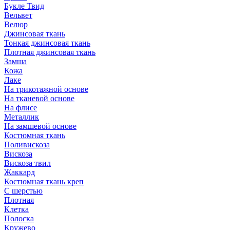
Букле Твид
Вельвет
Велюр
Джинсовая ткань
Тонкая джинсовая ткань
Плотная джинсовая ткань
Замша
Кожа
Лаке
На трикотажной основе
На тканевой основе
На флисе
Металлик
На замшевой основе
Костюмная ткань
Поливискоза
Вискоза
Вискоза твил
Жаккард
Костюмная ткань креп
С шерстью
Плотная
Клетка
Полоска
Кружево