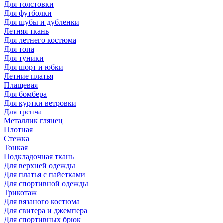
Для толстовки
Для футболки
Для шубы и дубленки
Летняя ткань
Для летнего костюма
Для топа
Для туники
Для шорт и юбки
Летние платья
Плащевая
Для бомбера
Для куртки ветровки
Для тренча
Металлик глянец
Плотная
Стежка
Тонкая
Подкладочная ткань
Для верхней одежды
Для платья с пайетками
Для спортивной одежды
Трикотаж
Для вязаного костюма
Для свитера и джемпера
Для спортивных брюк