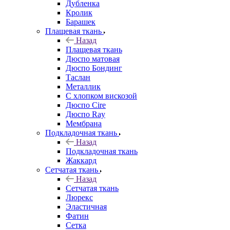
Дубленка
Кролик
Барашек
Плащевая ткань
Назад
Плащевая ткань
Дюспо матовая
Дюспо Бондинг
Таслан
Металлик
С хлопком вискозой
Дюспо Cire
Дюспо Ray
Мембрана
Подкладочная ткань
Назад
Подкладочная ткань
Жаккард
Сетчатая ткань
Назад
Сетчатая ткань
Люрекс
Эластичная
Фатин
Сетка