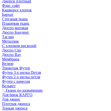
Джерси плотный
Флис софт
Кашкорсе хлопок
Бархат
Стеганая ткань
Плащевая ткань
Дюспо матовая
Дюспо Бондинг
Таслан
Металлик
С хлопком вискозой
Дюспо Cire
Дюспо Ray
Мембрана
Велюр
Трикотаж Футер
Футер 3-х нитка Петля
Футер 2-х нитка петля
Футер с начесом
Вельвет
Ткани по назначению
Для брюк КАРГО
Для джинс
Плотная джинса
Тонкая джинса