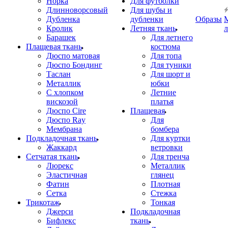
Норка
Для футболки
Длинноворсовый
Для шубы и
Дубленка
дубленки
Образы
Кролик
Летняя ткань
Барашек
Для летнего
Плащевая ткань
костюма
Дюспо матовая
Для топа
Дюспо Бондинг
Для туники
Таслан
Для шорт и
Металлик
юбки
С хлопком
Летние
вискозой
платья
Дюспо Cire
Плащевая
Дюспо Ray
Для
Мембрана
бомбера
Подкладочная ткань
Для куртки
Жаккард
ветровки
Сетчатая ткань
Для тренча
Люрекс
Металлик
Эластичная
глянец
Фатин
Плотная
Сетка
Стежка
Трикотаж
Тонкая
Джерси
Подкладочная
Бифлекс
ткань