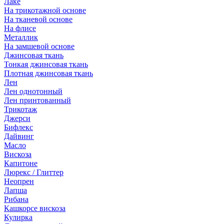
Лаке
На трикотажной основе
На тканевой основе
На флисе
Металлик
На замшевой основе
Джинсовая ткань
Тонкая джинсовая ткань
Плотная джинсовая ткань
Лен
Лен однотонный
Лен принтованный
Трикотаж
Джерси
Бифлекс
Дайвинг
Масло
Вискоза
Капитоне
Люрекс / Глиттер
Неопрен
Лапша
Рибана
Кашкорсе вискоза
Кулирка