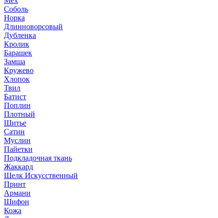
Мех
Соболь
Норка
Длинноворсовый
Дубленка
Кролик
Барашек
Замша
Кружево
Хлопок
Твил
Батист
Поплин
Плотный
Шитье
Сатин
Муслин
Пайетки
Подкладочная ткань
Жаккард
Шелк Искусственный
Принт
Армани
Шифон
Кожа