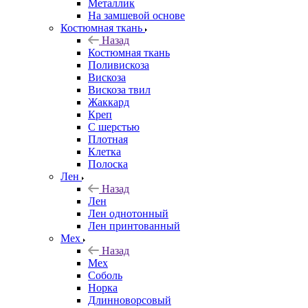
Металлик
На замшевой основе
Костюмная ткань
Назад
Костюмная ткань
Поливискоза
Вискоза
Вискоза твил
Жаккард
Креп
С шерстью
Плотная
Клетка
Полоска
Лен
Назад
Лен
Лен однотонный
Лен принтованный
Мех
Назад
Мех
Соболь
Норка
Длинноворсовый