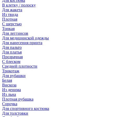
Для костюма
В клетку / полоску
Для жакета
Из твида
Плотная
С шерстью
Тонкая
Для леггинсов
Для медицинской одежды
Для нанесения принта
Для пальто
Для платья
Прозрачная
С блеском
Средней плотности
Трикотаж
Для рубашки
Белая
Вискоза
Из денима
Из льна
Плотная рубашка
Сорочка
Для спортивного костюма
Для толстовки