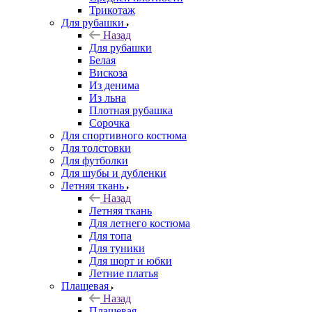
Трикотаж
Для рубашки
Назад
Для рубашки
Белая
Вискоза
Из денима
Из льна
Плотная рубашка
Сорочка
Для спортивного костюма
Для толстовки
Для футболки
Для шубы и дубленки
Летняя ткань
Назад
Летняя ткань
Для летнего костюма
Для топа
Для туники
Для шорт и юбки
Летние платья
Плащевая
Назад
Плащевая