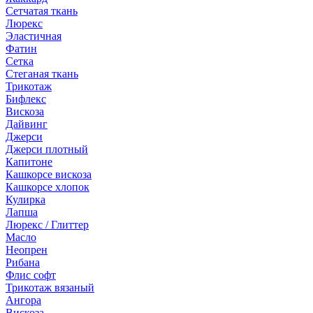
Сетчатая ткань
Люрекс
Эластичная
Фатин
Сетка
Стеганая ткань
Трикотаж
Бифлекс
Вискоза
Дайвинг
Джерси
Джерси плотный
Капитоне
Кашкорсе вискоза
Кашкорсе хлопок
Кулирка
Лапша
Люрекс / Глиттер
Масло
Неопрен
Рибана
Флис софт
Трикотаж вязаный
Ангора
Вискоза