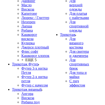
Дайвинг
Для
Масло
верхней
Вискоза
одежды
Капитоне
Для платья
Люрекс / Глиттер
с пайетками
Неопрен
Для
Лапша
спортивной
Рибана
одежды
Кашкорсе
Трикотаж
вискоза
Для
Кулирка
вязаного
Джерси плотный
костюма
Флис софт
Для свитера
Кашкорсе хлопок
и джемпера
+ ЕЩЕ 5
Для
Трикотаж Футер
спортивных
Футер 3-х нитка
брюк
Петля
Для топа и
Футер 2-х нитка
майки
петля
С пич
Футер с начесом
эффектом
Трикотаж вязаный
Ангора
Вискоза
Рибана под