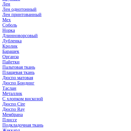
Лен
Лен однотонный
Лен принтованный
Мех
Соболь
Норка
Длинноворсовый
Дубленка
Кролик
Барашек
Органза
Пайетки
Пальтовая ткань
Плащевая ткань
Дюспо матовая
Дюспо Бондинг
Таслан
Металлик
С хлопком вискозой
Дюспо Cire
Дюспо Ray
Мембрана
Плиссе
Подкладочная ткань
Жаккард