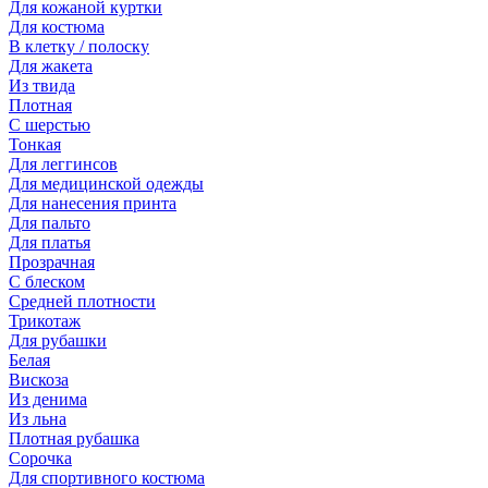
Для кожаной куртки
Для костюма
В клетку / полоску
Для жакета
Из твида
Плотная
С шерстью
Тонкая
Для леггинсов
Для медицинской одежды
Для нанесения принта
Для пальто
Для платья
Прозрачная
С блеском
Средней плотности
Трикотаж
Для рубашки
Белая
Вискоза
Из денима
Из льна
Плотная рубашка
Сорочка
Для спортивного костюма