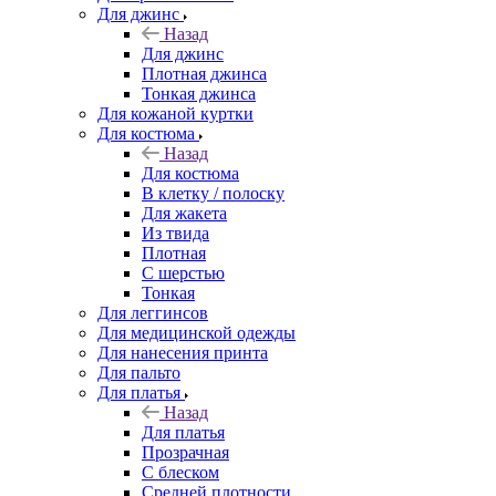
Для джинс
Назад
Для джинс
Плотная джинса
Тонкая джинса
Для кожаной куртки
Для костюма
Назад
Для костюма
В клетку / полоску
Для жакета
Из твида
Плотная
С шерстью
Тонкая
Для леггинсов
Для медицинской одежды
Для нанесения принта
Для пальто
Для платья
Назад
Для платья
Прозрачная
С блеском
Средней плотности