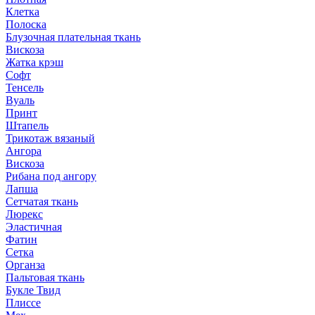
Клетка
Полоска
Блузочная плательная ткань
Вискоза
Жатка крэш
Софт
Тенсель
Вуаль
Принт
Штапель
Трикотаж вязаный
Ангора
Вискоза
Рибана под ангору
Лапша
Сетчатая ткань
Люрекс
Эластичная
Фатин
Сетка
Органза
Пальтовая ткань
Букле Твид
Плиссе