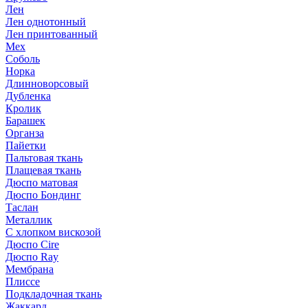
Лен
Лен однотонный
Лен принтованный
Мех
Соболь
Норка
Длинноворсовый
Дубленка
Кролик
Барашек
Органза
Пайетки
Пальтовая ткань
Плащевая ткань
Дюспо матовая
Дюспо Бондинг
Таслан
Металлик
С хлопком вискозой
Дюспо Cire
Дюспо Ray
Мембрана
Плиссе
Подкладочная ткань
Жаккард