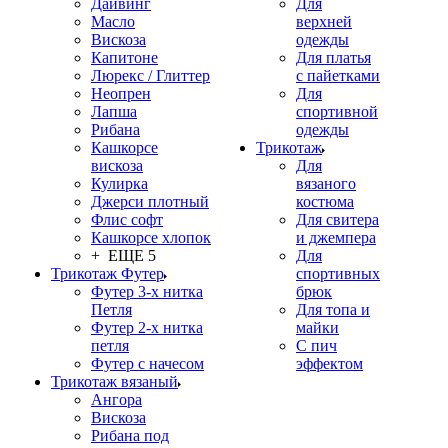
Дайвинг
Для
Масло
верхней
Вискоза
одежды
Капитоне
Для платья
Люрекс / Глиттер
с пайетками
Неопрен
Для
Лапша
спортивной
Рибана
одежды
Кашкорсе
Трикотаж
вискоза
Для
Кулирка
вязаного
Джерси плотный
костюма
Флис софт
Для свитера
Кашкорсе хлопок
и джемпера
+ ЕЩЕ 5
Для
Трикотаж Футер
спортивных
Футер 3-х нитка
брюк
Петля
Для топа и
Футер 2-х нитка
майки
петля
С пич
Футер с начесом
эффектом
Трикотаж вязаный
Ангора
Вискоза
Рибана под