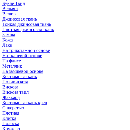
Букле Твид
Вельвет
Велюр
Джинсовая ткань
Тонкая джинсовая ткань
Плотная джинсовая ткань
Замша
Кожа
Лаке
На трикотажной основе
На тканевой основе
На флисе
Металлик
На замшевой основе
Костюмная ткань
Поливискоза
Вискоза
Вискоза твил
Жаккард
Костюмная ткань креп
С шерстью
Плотная
Клетка
Полоска
Кружево