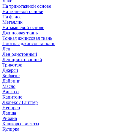
Лаке
На трикотажной основе
На тканевой основе
На флисе
Металлик
На замшевой основе
Джинсовая ткань
Тонкая джинсовая ткань
Плотная джинсовая ткань
Лен
Лен однотонный
Лен принтованный
Трикотаж
Джерси
Бифлекс
Дайвинг
Масло
Вискоза
Капитоне
Люрекс / Глиттер
Неопрен
Лапша
Рибана
Кашкорсе вискоза
Кулирка