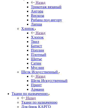
Назад
Трикотаж вязаный
Ангора
Вискоза
Рибана под ангору
Лапша
Хлопок
Назад
Хлопок
Твил
Батист
Поплин
Плотный
Шитье
Сатин
Муслин
Шелк Искусственный
Назад
Шелк Искусственный
Принт
Армани
Ткани по назначению
Назад
Ткани по назначению
Для брюк КАРГО