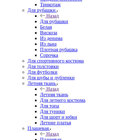
Трикотаж
Для рубашки
Назад
Для рубашки
Белая
Вискоза
Из денима
Из льна
Плотная рубашка
Сорочка
Для спортивного костюма
Для толстовки
Для футболки
Для шубы и дубленки
Летняя ткань
Назад
Летняя ткань
Для летнего костюма
Для топа
Для туники
Для шорт и юбки
Летние платья
Плащевая
Назад
Плащевая