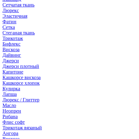
Сетчатая ткань
Люрекс
Эластичная
Фатин
Сетка
Стеганая ткань
Трикотаж
Бифлекс
Вискоза
Дайвинг
Джерси
Джерси плотный
Капитоне
Кашкорсе вискоза
Кашкорсе хлопок
Кулирка
Лапша
Люрекс / Глиттер
Масло
Неопрен
Рибана
Флис софт
Трикотаж вязаный
Ангора
Вискоза