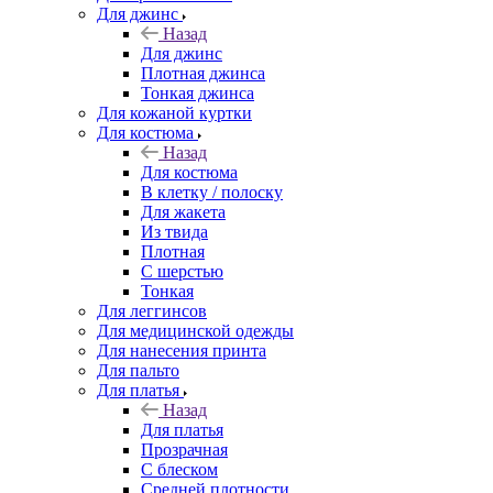
Для джинс
Назад
Для джинс
Плотная джинса
Тонкая джинса
Для кожаной куртки
Для костюма
Назад
Для костюма
В клетку / полоску
Для жакета
Из твида
Плотная
С шерстью
Тонкая
Для леггинсов
Для медицинской одежды
Для нанесения принта
Для пальто
Для платья
Назад
Для платья
Прозрачная
С блеском
Средней плотности