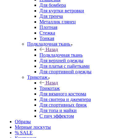
Для бомбера
Для куртки ветровки
Для тренча
Металлик глянец
Плотная
Стежка
Тонкая
Подкладочная ткань
Назад
Подкладочная ткань
Для верхней одежды
Для платья с пайетками
Для спортивной одежды
Трикотаж
Назад
Трикотаж
Для вязаного костюма
Для свитера и джемпера
Для спортивных брюк
Для топа и майки
С пич эффектом
Образы
Мерные лоскуты
% SALE