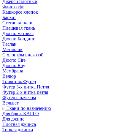
Джерси плотный
Флис софт
Кашкорсе хлопок
Бархат
Стеганая ткань
Плащевая ткань
Дюспо матовая
Дюспо Бондинг
Таслан
Металлик
С хлопком вискозой
Дюспо Cire
Дюспо Ray
Мембрана
Велюр
Трикотаж Футер
Футер 3-х нитка Петля
Футер 2-х нитка петля
Футер с начесом
Вельвет
Ткани по назначению
Для брюк КАРГО
Для джинс
Плотная джинса
Тонкая джинса