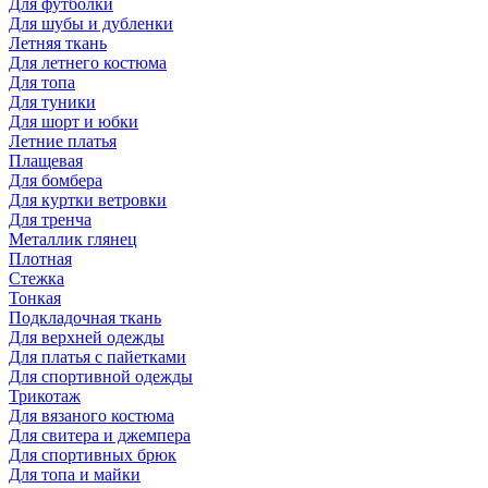
Для футболки
Для шубы и дубленки
Летняя ткань
Для летнего костюма
Для топа
Для туники
Для шорт и юбки
Летние платья
Плащевая
Для бомбера
Для куртки ветровки
Для тренча
Металлик глянец
Плотная
Стежка
Тонкая
Подкладочная ткань
Для верхней одежды
Для платья с пайетками
Для спортивной одежды
Трикотаж
Для вязаного костюма
Для свитера и джемпера
Для спортивных брюк
Для топа и майки