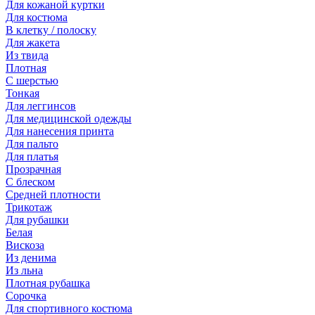
Для кожаной куртки
Для костюма
В клетку / полоску
Для жакета
Из твида
Плотная
С шерстью
Тонкая
Для леггинсов
Для медицинской одежды
Для нанесения принта
Для пальто
Для платья
Прозрачная
С блеском
Средней плотности
Трикотаж
Для рубашки
Белая
Вискоза
Из денима
Из льна
Плотная рубашка
Сорочка
Для спортивного костюма