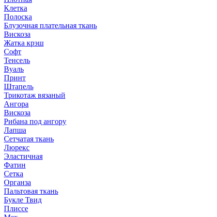
Клетка
Полоска
Блузочная плательная ткань
Вискоза
Жатка крэш
Софт
Тенсель
Вуаль
Принт
Штапель
Трикотаж вязаный
Ангора
Вискоза
Рибана под ангору
Лапша
Сетчатая ткань
Люрекс
Эластичная
Фатин
Сетка
Органза
Пальтовая ткань
Букле Твид
Плиссе