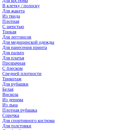
Для костюма
В клетку / полоску
Для жакета
Из твида
Плотная
С шерстью
Тонкая
Для леггинсов
Для медицинской одежды
Для нанесения принта
Для пальто
Для платья
Прозрачная
С блеском
Средней плотности
Трикотаж
Для рубашки
Белая
Вискоза
Из денима
Из льна
Плотная рубашка
Сорочка
Для спортивного костюма
Для толстовки