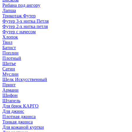
Рибана под ангору
Лапша
Трикотаж Футер
Футер 3-х нитка Петля
Футер 2-х нитка петля
Футер с начесом
Хлопок
Твил
Батист
Поплин
Плотный
Шитье
Сатин
Муслин
Шелк Искусственный
Принт
Армани
Шифон
Штапель
Для брюк КАРГО
Для джинс
Плотная джинса
Тонкая джинса
Для кожаной куртки