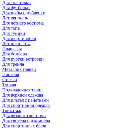
Для толстовки
Для футболки
Для шубы и дубленки
Летняя ткань
Для летнего костюма
Для топа
Для туники
Для шорт и юбки
Летние платья
Плащевая
Для бомбера
Для куртки ветровки
Для тренча
Металлик глянец
Плотная
Стежка
Тонкая
Подкладочная ткань
Для верхней одежды
Для платья с пайетками
Для спортивной одежды
Трикотаж
Для вязаного костюма
Для свитера и джемпера
Для спортивных брюк