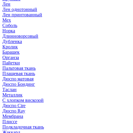
Лен
Лен однотонный
Лен принтованный
Мех
Соболь
Норка
Длинноворсовый
Дубленка
Кролик
Барашек
Органза
Пайетки
Пальтовая ткань
Плащевая ткань
Дюспо матовая
Дюспо Бондинг
Таслан
Металлик
С хлопком вискозой
Дюспо Cire
Дюспо Ray
Мембрана
Плиссе
Подкладочная ткань
Жаккард