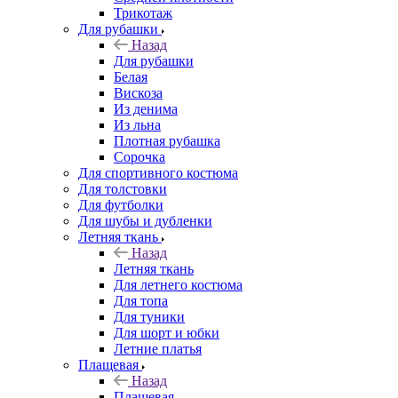
Трикотаж
Для рубашки
Назад
Для рубашки
Белая
Вискоза
Из денима
Из льна
Плотная рубашка
Сорочка
Для спортивного костюма
Для толстовки
Для футболки
Для шубы и дубленки
Летняя ткань
Назад
Летняя ткань
Для летнего костюма
Для топа
Для туники
Для шорт и юбки
Летние платья
Плащевая
Назад
Плащевая