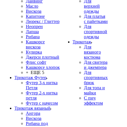
Дайвинг
Для
Масло
верхней
Вискоза
одежды
Капитоне
Для платья
Люрекс / Глиттер
с пайетками
Неопрен
Для
Лапша
спортивной
Рибана
одежды
Кашкорсе
Трикотаж
вискоза
Для
Кулирка
вязаного
Джерси плотный
костюма
Флис софт
Для свитера
Кашкорсе хлопок
и джемпера
+ ЕЩЕ 5
Для
Трикотаж Футер
спортивных
Футер 3-х нитка
брюк
Петля
Для топа и
Футер 2-х нитка
майки
петля
С пич
Футер с начесом
эффектом
Трикотаж вязаный
Ангора
Вискоза
Рибана под