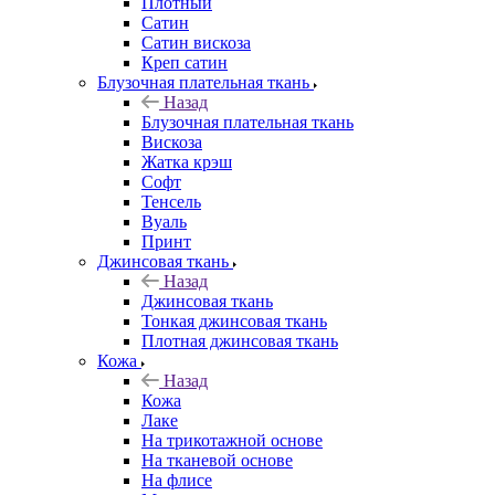
Плотный
Сатин
Сатин вискоза
Креп сатин
Блузочная плательная ткань
Назад
Блузочная плательная ткань
Вискоза
Жатка крэш
Софт
Тенсель
Вуаль
Принт
Джинсовая ткань
Назад
Джинсовая ткань
Тонкая джинсовая ткань
Плотная джинсовая ткань
Кожа
Назад
Кожа
Лаке
На трикотажной основе
На тканевой основе
На флисе