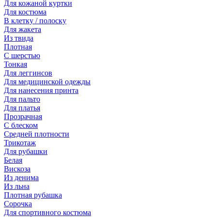
Для кожаной куртки
Для костюма
В клетку / полоску
Для жакета
Из твида
Плотная
С шерстью
Тонкая
Для леггинсов
Для медицинской одежды
Для нанесения принта
Для пальто
Для платья
Прозрачная
С блеском
Средней плотности
Трикотаж
Для рубашки
Белая
Вискоза
Из денима
Из льна
Плотная рубашка
Сорочка
Для спортивного костюма