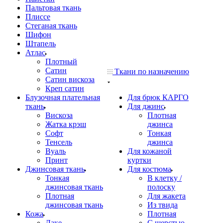
Пальтовая ткань
Плиссе
Стеганая ткань
Шифон
Штапель
Атлас
Плотный
Сатин
Ткани по назначению
Сатин вискоза
Креп сатин
Блузочная плательная
Для брюк КАРГО
ткань
Для джинс
Вискоза
Плотная
Жатка крэш
джинса
Софт
Тонкая
Тенсель
джинса
Вуаль
Для кожаной
Принт
куртки
Джинсовая ткань
Для костюма
Тонкая
В клетку /
джинсовая ткань
полоску
Плотная
Для жакета
джинсовая ткань
Из твида
Кожа
Плотная
Лаке
С шерстью