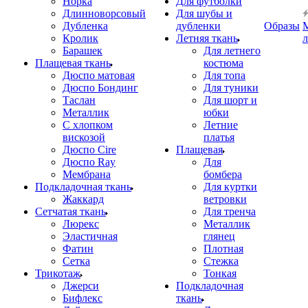
Норка
Для футболки
Длинноворсовый
Для шубы и
Дубленка
дубленки
Образы
Кролик
Летняя ткань
Барашек
Для летнего
Плащевая ткань
костюма
Дюспо матовая
Для топа
Дюспо Бондинг
Для туники
Таслан
Для шорт и
Металлик
юбки
С хлопком
Летние
вискозой
платья
Дюспо Cire
Плащевая
Дюспо Ray
Для
Мембрана
бомбера
Подкладочная ткань
Для куртки
Жаккард
ветровки
Сетчатая ткань
Для тренча
Люрекс
Металлик
Эластичная
глянец
Фатин
Плотная
Сетка
Стежка
Трикотаж
Тонкая
Джерси
Подкладочная
Бифлекс
ткань