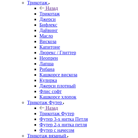
Трикотаж
Назад
Трикотаж
Джерси
Бифлекс
Дайвинг
Масло
Вискоза
Капитоне
Люрекс / Глиттер
Неопрен
Лапша
Рибана
Кашкорсе вискоза
Кулирка
Джерси плотный
Флис софт
Кашкорсе хлопок
Трикотаж Футер
Назад
Трикотаж Футер
Футер 3-х нитка Петля
Футер 2-х нитка петля
Футер с начесом
Трикотаж вязаный