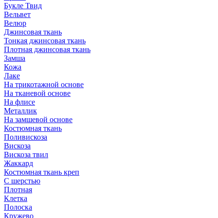
Букле Твид
Вельвет
Велюр
Джинсовая ткань
Тонкая джинсовая ткань
Плотная джинсовая ткань
Замша
Кожа
Лаке
На трикотажной основе
На тканевой основе
На флисе
Металлик
На замшевой основе
Костюмная ткань
Поливискоза
Вискоза
Вискоза твил
Жаккард
Костюмная ткань креп
С шерстью
Плотная
Клетка
Полоска
Кружево