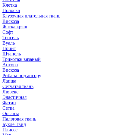
Клетка
Полоска
Блузочная плательная ткань
Вискоза
Жатка крэш
Софт
Тенсель
Вуаль
Принт
Штапель
Трикотаж вязаный
Ангора
Вискоза
Рибана под ангору
Лапша
Сетчатая ткань
Люрекс
Эластичная
Фатин
Сетка
Органза
Пальтовая ткань
Букле Твид
Плиссе