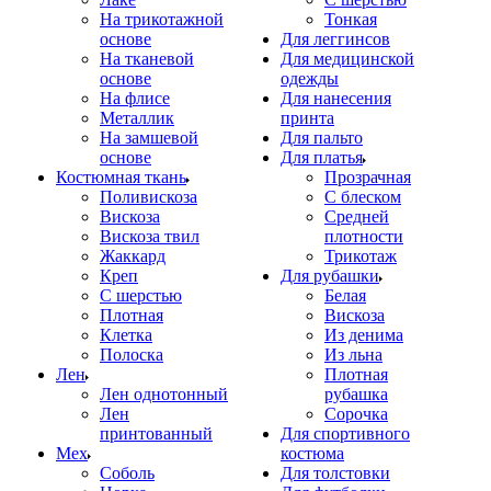
На трикотажной
Тонкая
основе
Для леггинсов
На тканевой
Для медицинской
основе
одежды
На флисе
Для нанесения
Металлик
принта
На замшевой
Для пальто
основе
Для платья
Костюмная ткань
Прозрачная
Поливискоза
С блеском
Вискоза
Средней
Вискоза твил
плотности
Жаккард
Трикотаж
Креп
Для рубашки
С шерстью
Белая
Плотная
Вискоза
Клетка
Из денима
Полоска
Из льна
Лен
Плотная
Лен однотонный
рубашка
Лен
Сорочка
принтованный
Для спортивного
Мех
костюма
Соболь
Для толстовки