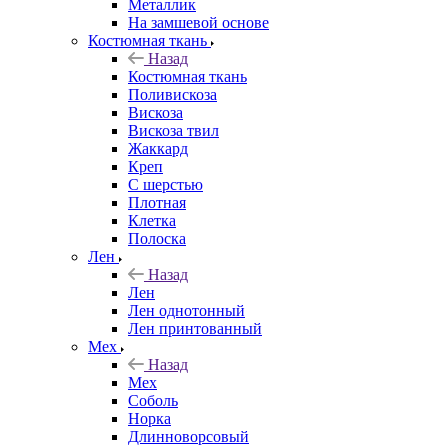
Металлик
На замшевой основе
Костюмная ткань
Назад
Костюмная ткань
Поливискоза
Вискоза
Вискоза твил
Жаккард
Креп
С шерстью
Плотная
Клетка
Полоска
Лен
Назад
Лен
Лен однотонный
Лен принтованный
Мех
Назад
Мех
Соболь
Норка
Длинноворсовый