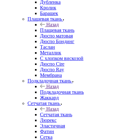
Дубленка
Кролик
Барашек
Плащевая ткань
Назад
Плащевая ткань
Дюспо матовая
Дюспо Бондинг
Таслан
Металлик
С хлопком вискозой
Дюспо Cire
Дюспо Ray
Мембрана
Подкладочная ткань
Назад
Подкладочная ткань
Жаккард
Сетчатая ткань
Назад
Сетчатая ткань
Люрекс
Эластичная
Фатин
Сетка