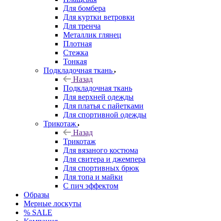
Для бомбера
Для куртки ветровки
Для тренча
Металлик глянец
Плотная
Стежка
Тонкая
Подкладочная ткань
Назад
Подкладочная ткань
Для верхней одежды
Для платья с пайетками
Для спортивной одежды
Трикотаж
Назад
Трикотаж
Для вязаного костюма
Для свитера и джемпера
Для спортивных брюк
Для топа и майки
С пич эффектом
Образы
Мерные лоскуты
% SALE