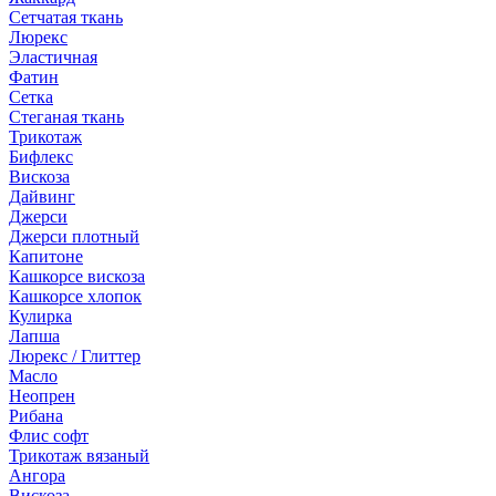
Сетчатая ткань
Люрекс
Эластичная
Фатин
Сетка
Стеганая ткань
Трикотаж
Бифлекс
Вискоза
Дайвинг
Джерси
Джерси плотный
Капитоне
Кашкорсе вискоза
Кашкорсе хлопок
Кулирка
Лапша
Люрекс / Глиттер
Масло
Неопрен
Рибана
Флис софт
Трикотаж вязаный
Ангора
Вискоза