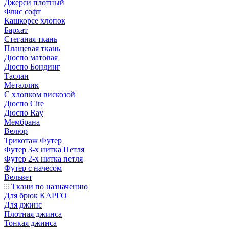
Джерси плотный
Флис софт
Кашкорсе хлопок
Бархат
Стеганая ткань
Плащевая ткань
Дюспо матовая
Дюспо Бондинг
Таслан
Металлик
С хлопком вискозой
Дюспо Cire
Дюспо Ray
Мембрана
Велюр
Трикотаж Футер
Футер 3-х нитка Петля
Футер 2-х нитка петля
Футер с начесом
Вельвет
Ткани по назначению
Для брюк КАРГО
Для джинс
Плотная джинса
Тонкая джинса