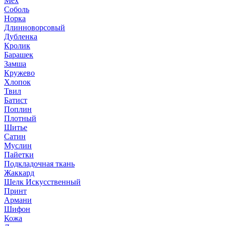
Мех
Соболь
Норка
Длинноворсовый
Дубленка
Кролик
Барашек
Замша
Кружево
Хлопок
Твил
Батист
Поплин
Плотный
Шитье
Сатин
Муслин
Пайетки
Подкладочная ткань
Жаккард
Шелк Искусственный
Принт
Армани
Шифон
Кожа