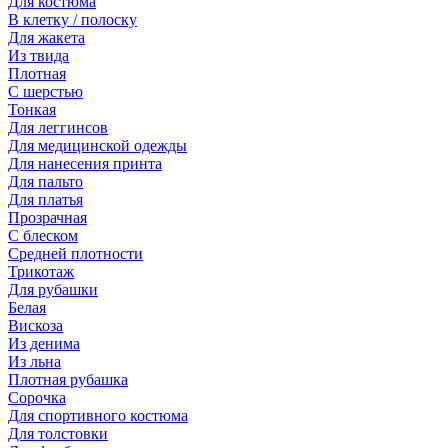
Для костюма
В клетку / полоску
Для жакета
Из твида
Плотная
С шерстью
Тонкая
Для леггинсов
Для медицинской одежды
Для нанесения принта
Для пальто
Для платья
Прозрачная
С блеском
Средней плотности
Трикотаж
Для рубашки
Белая
Вискоза
Из денима
Из льна
Плотная рубашка
Сорочка
Для спортивного костюма
Для толстовки