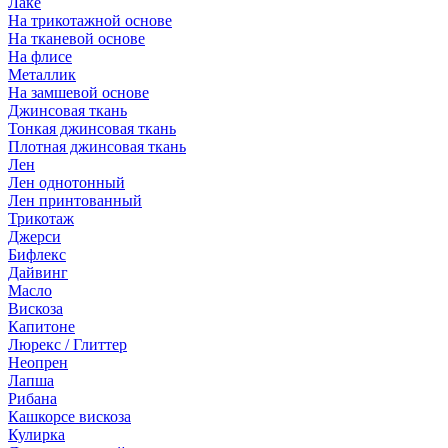
Лаке
На трикотажной основе
На тканевой основе
На флисе
Металлик
На замшевой основе
Джинсовая ткань
Тонкая джинсовая ткань
Плотная джинсовая ткань
Лен
Лен однотонный
Лен принтованный
Трикотаж
Джерси
Бифлекс
Дайвинг
Масло
Вискоза
Капитоне
Люрекс / Глиттер
Неопрен
Лапша
Рибана
Кашкорсе вискоза
Кулирка