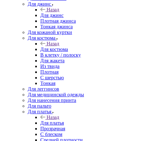
Для джинс
Назад
Для джинс
Плотная джинса
Тонкая джинса
Для кожаной куртки
Для костюма
Назад
Для костюма
В клетку / полоску
Для жакета
Из твида
Плотная
С шерстью
Тонкая
Для леггинсов
Для медицинской одежды
Для нанесения принта
Для пальто
Для платья
Назад
Для платья
Прозрачная
С блеском
Средней плотности