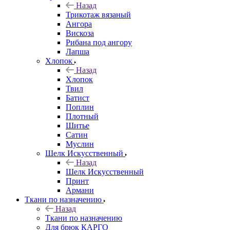
Назад
Трикотаж вязаный
Ангора
Вискоза
Рибана под ангору
Лапша
Хлопок
Назад
Хлопок
Твил
Батист
Поплин
Плотный
Шитье
Сатин
Муслин
Шелк Искусственный
Назад
Шелк Искусственный
Принт
Армани
Ткани по назначению
Назад
Ткани по назначению
Для брюк КАРГО