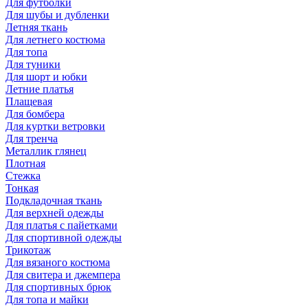
Для футболки
Для шубы и дубленки
Летняя ткань
Для летнего костюма
Для топа
Для туники
Для шорт и юбки
Летние платья
Плащевая
Для бомбера
Для куртки ветровки
Для тренча
Металлик глянец
Плотная
Стежка
Тонкая
Подкладочная ткань
Для верхней одежды
Для платья с пайетками
Для спортивной одежды
Трикотаж
Для вязаного костюма
Для свитера и джемпера
Для спортивных брюк
Для топа и майки