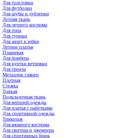
Для толстовки
Для футболки
Для шубы и дубленки
Летняя ткань
Для летнего костюма
Для топа
Для туники
Для шорт и юбки
Летние платья
Плащевая
Для бомбера
Для куртки ветровки
Для тренча
Металлик глянец
Плотная
Стежка
Тонкая
Подкладочная ткань
Для верхней одежды
Для платья с пайетками
Для спортивной одежды
Трикотаж
Для вязаного костюма
Для свитера и джемпера
Для спортивных брюк