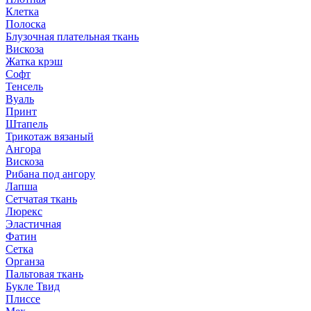
Клетка
Полоска
Блузочная плательная ткань
Вискоза
Жатка крэш
Софт
Тенсель
Вуаль
Принт
Штапель
Трикотаж вязаный
Ангора
Вискоза
Рибана под ангору
Лапша
Сетчатая ткань
Люрекс
Эластичная
Фатин
Сетка
Органза
Пальтовая ткань
Букле Твид
Плиссе