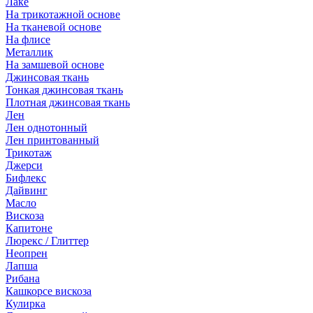
Лаке
На трикотажной основе
На тканевой основе
На флисе
Металлик
На замшевой основе
Джинсовая ткань
Тонкая джинсовая ткань
Плотная джинсовая ткань
Лен
Лен однотонный
Лен принтованный
Трикотаж
Джерси
Бифлекс
Дайвинг
Масло
Вискоза
Капитоне
Люрекс / Глиттер
Неопрен
Лапша
Рибана
Кашкорсе вискоза
Кулирка