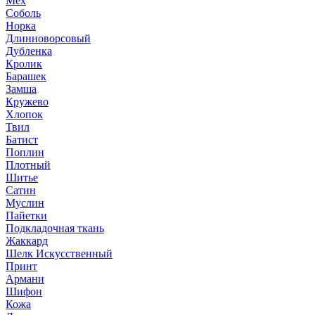
Мех
Соболь
Норка
Длинноворсовый
Дубленка
Кролик
Барашек
Замша
Кружево
Хлопок
Твил
Батист
Поплин
Плотный
Шитье
Сатин
Муслин
Пайетки
Подкладочная ткань
Жаккард
Шелк Искусственный
Принт
Армани
Шифон
Кожа