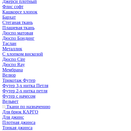
Джерси плотный
Флис софт
Кашкорсе хлопок
Бархат
Стеганая ткань
Плащевая ткань
Дюспо матовая
Дюспо Бондинг
Таслан
Металлик
С хлопком вискозой
Дюспо Cire
Дюспо Ray
Мембрана
Велюр
Трикотаж Футер
Футер 3-х нитка Петля
Футер 2-х нитка петля
Футер с начесом
Вельвет
Ткани по назначению
Для брюк КАРГО
Для джинс
Плотная джинса
Тонкая джинса