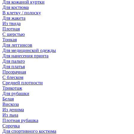
Для кожаной куртки
Для костюма
В клетку / полоску
Для жакета
Из твида
Плотная
С шерстью
Тонкая
Для леггинсов
Для медицинской одежды
Для нанесения принта
Для пальто
Для платья
Прозрачная
С блеском
Средней плотности
Трикотаж
Для рубашки
Белая
Вискоза
Из денима
Из льна
Плотная рубашка
Сорочка
Для спортивного костюма