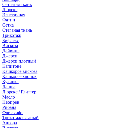
Сетчатая ткань
Люрекс
Эластичная
Фатин
Сетка
Стеганая ткань
Трикотаж
Бифлекс
Вискоза
Дайвинг
Джерси
Джерси плотный
Капитоне
Кашкорсе вискоза
Кашкорсе хлопок
Кулирка
Лапша
Люрекс / Глиттер
Масло
Неопрен
Рибана
Флис софт
Трикотаж вязаный
Ангора
Вискоза