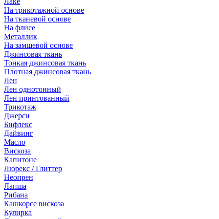
Лаке
На трикотажной основе
На тканевой основе
На флисе
Металлик
На замшевой основе
Джинсовая ткань
Тонкая джинсовая ткань
Плотная джинсовая ткань
Лен
Лен однотонный
Лен принтованный
Трикотаж
Джерси
Бифлекс
Дайвинг
Масло
Вискоза
Капитоне
Люрекс / Глиттер
Неопрен
Лапша
Рибана
Кашкорсе вискоза
Кулирка