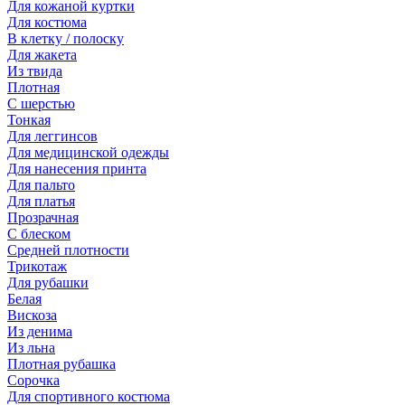
Для кожаной куртки
Для костюма
В клетку / полоску
Для жакета
Из твида
Плотная
С шерстью
Тонкая
Для леггинсов
Для медицинской одежды
Для нанесения принта
Для пальто
Для платья
Прозрачная
С блеском
Средней плотности
Трикотаж
Для рубашки
Белая
Вискоза
Из денима
Из льна
Плотная рубашка
Сорочка
Для спортивного костюма