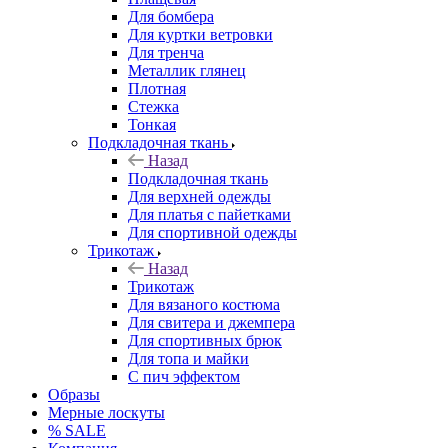
Для бомбера
Для куртки ветровки
Для тренча
Металлик глянец
Плотная
Стежка
Тонкая
Подкладочная ткань
Назад
Подкладочная ткань
Для верхней одежды
Для платья с пайетками
Для спортивной одежды
Трикотаж
Назад
Трикотаж
Для вязаного костюма
Для свитера и джемпера
Для спортивных брюк
Для топа и майки
С пич эффектом
Образы
Мерные лоскуты
% SALE