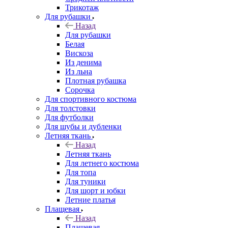
Трикотаж
Для рубашки
Назад
Для рубашки
Белая
Вискоза
Из денима
Из льна
Плотная рубашка
Сорочка
Для спортивного костюма
Для толстовки
Для футболки
Для шубы и дубленки
Летняя ткань
Назад
Летняя ткань
Для летнего костюма
Для топа
Для туники
Для шорт и юбки
Летние платья
Плащевая
Назад
Плащевая