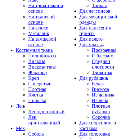
На трикотажной
Тонкая
основе
Для леггинсов
На тканевой
Для медицинской
основе
одежды
На флисе
Для нанесения
Металлик
принта
На замшевой
Для пальто
основе
Для платья
Костюмная ткань
Прозрачная
Поливискоза
С блеском
Вискоза
Средней
Вискоза твил
плотности
Жаккард
Трикотаж
Креп
Для рубашки
С шерстью
Белая
Плотная
Вискоза
Клетка
Из денима
Полоска
Из льна
Лен
Плотная
Лен однотонный
рубашка
Лен
Сорочка
принтованный
Для спортивного
Мех
костюма
Соболь
Для толстовки