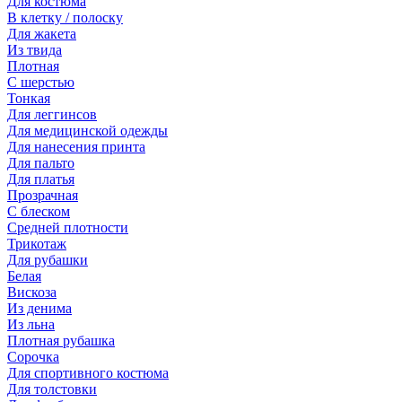
Для костюма
В клетку / полоску
Для жакета
Из твида
Плотная
С шерстью
Тонкая
Для леггинсов
Для медицинской одежды
Для нанесения принта
Для пальто
Для платья
Прозрачная
С блеском
Средней плотности
Трикотаж
Для рубашки
Белая
Вискоза
Из денима
Из льна
Плотная рубашка
Сорочка
Для спортивного костюма
Для толстовки