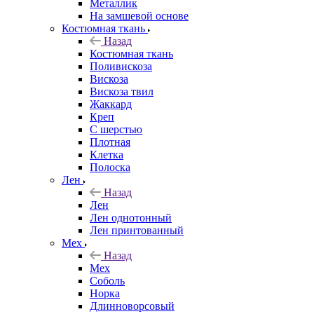
Металлик
На замшевой основе
Костюмная ткань
Назад
Костюмная ткань
Поливискоза
Вискоза
Вискоза твил
Жаккард
Креп
С шерстью
Плотная
Клетка
Полоска
Лен
Назад
Лен
Лен однотонный
Лен принтованный
Мех
Назад
Мех
Соболь
Норка
Длинноворсовый