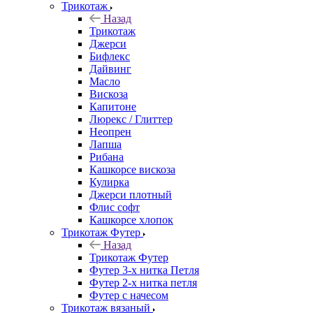
Трикотаж
Назад
Трикотаж
Джерси
Бифлекс
Дайвинг
Масло
Вискоза
Капитоне
Люрекс / Глиттер
Неопрен
Лапша
Рибана
Кашкорсе вискоза
Кулирка
Джерси плотный
Флис софт
Кашкорсе хлопок
Трикотаж Футер
Назад
Трикотаж Футер
Футер 3-х нитка Петля
Футер 2-х нитка петля
Футер с начесом
Трикотаж вязаный