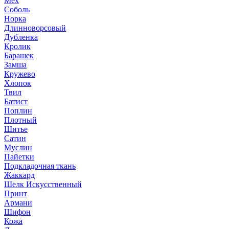
Мех
Соболь
Норка
Длинноворсовый
Дубленка
Кролик
Барашек
Замша
Кружево
Хлопок
Твил
Батист
Поплин
Плотный
Шитье
Сатин
Муслин
Пайетки
Подкладочная ткань
Жаккард
Шелк Искусственный
Принт
Армани
Шифон
Кожа