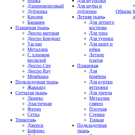
Норка
Для футболки
Длинноворсовый
Для шубы и
Дубленка
дубленки
Образы
Кролик
Летняя ткань
Барашек
Для летнего
Плащевая ткань
костюма
Дюспо матовая
Для топа
Дюспо Бондинг
Для туники
Таслан
Для шорт и
Металлик
юбки
С хлопком
Летние
вискозой
платья
Дюспо Cire
Плащевая
Дюспо Ray
Для
Мембрана
бомбера
Подкладочная ткань
Для куртки
Жаккард
ветровки
Сетчатая ткань
Для тренча
Люрекс
Металлик
Эластичная
глянец
Фатин
Плотная
Сетка
Стежка
Трикотаж
Тонкая
Джерси
Подкладочная
Бифлекс
ткань