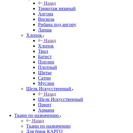
Назад
Трикотаж вязаный
Ангора
Вискоза
Рибана под ангору
Лапша
Хлопок
Назад
Хлопок
Твил
Батист
Поплин
Плотный
Шитье
Сатин
Муслин
Шелк Искусственный
Назад
Шелк Искусственный
Принт
Армани
Ткани по назначению
Назад
Ткани по назначению
Для брюк КАРГО