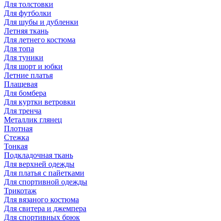
Для толстовки
Для футболки
Для шубы и дубленки
Летняя ткань
Для летнего костюма
Для топа
Для туники
Для шорт и юбки
Летние платья
Плащевая
Для бомбера
Для куртки ветровки
Для тренча
Металлик глянец
Плотная
Стежка
Тонкая
Подкладочная ткань
Для верхней одежды
Для платья с пайетками
Для спортивной одежды
Трикотаж
Для вязаного костюма
Для свитера и джемпера
Для спортивных брюк