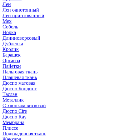
Лен
Лен однотонный
Лен принтованный
Мех
Соболь
Норка
Длинноворсовый
Дубленка
Кролик
Барашек
Органза
Пайетки
Пальтовая ткань
Плащевая ткань
Дюспо матовая
Дюспо Бондинг
Таслан
Металлик
С хлопком вискозой
Дюспо Cire
Дюспо Ray
Мембрана
Плиссе
Подкладочная ткань
Жаккард