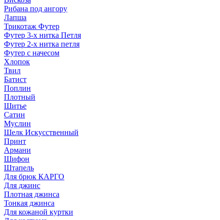
Рибана под ангору
Лапша
Трикотаж Футер
Футер 3-х нитка Петля
Футер 2-х нитка петля
Футер с начесом
Хлопок
Твил
Батист
Поплин
Плотный
Шитье
Сатин
Муслин
Шелк Искусственный
Принт
Армани
Шифон
Штапель
Для брюк КАРГО
Для джинс
Плотная джинса
Тонкая джинса
Для кожаной куртки