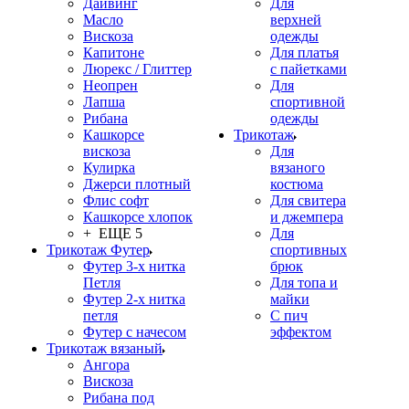
Дайвинг
Для
Масло
верхней
Вискоза
одежды
Капитоне
Для платья
Люрекс / Глиттер
с пайетками
Неопрен
Для
Лапша
спортивной
Рибана
одежды
Кашкорсе
Трикотаж
вискоза
Для
Кулирка
вязаного
Джерси плотный
костюма
Флис софт
Для свитера
Кашкорсе хлопок
и джемпера
+ ЕЩЕ 5
Для
Трикотаж Футер
спортивных
Футер 3-х нитка
брюк
Петля
Для топа и
Футер 2-х нитка
майки
петля
С пич
Футер с начесом
эффектом
Трикотаж вязаный
Ангора
Вискоза
Рибана под