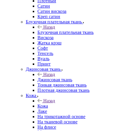
Плотный
Сатин
Сатин вискоза
Креп сатин
Блузочная плательная ткань
Назад
Блузочная плательная ткань
Вискоза
Жатка крэш
Софт
Тенсель
Вуаль
Принт
Джинсовая ткань
Назад
Джинсовая ткань
Тонкая джинсовая ткань
Плотная джинсовая ткань
Кожа
Назад
Кожа
Лаке
На трикотажной основе
На тканевой основе
На флисе