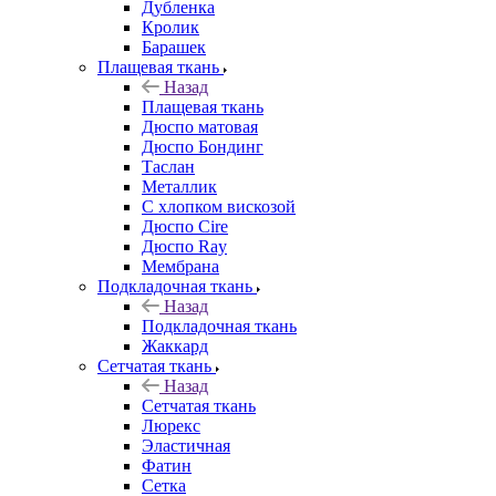
Дубленка
Кролик
Барашек
Плащевая ткань
Назад
Плащевая ткань
Дюспо матовая
Дюспо Бондинг
Таслан
Металлик
С хлопком вискозой
Дюспо Cire
Дюспо Ray
Мембрана
Подкладочная ткань
Назад
Подкладочная ткань
Жаккард
Сетчатая ткань
Назад
Сетчатая ткань
Люрекс
Эластичная
Фатин
Сетка