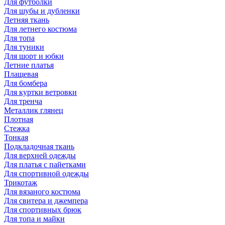
Для футболки
Для шубы и дубленки
Летняя ткань
Для летнего костюма
Для топа
Для туники
Для шорт и юбки
Летние платья
Плащевая
Для бомбера
Для куртки ветровки
Для тренча
Металлик глянец
Плотная
Стежка
Тонкая
Подкладочная ткань
Для верхней одежды
Для платья с пайетками
Для спортивной одежды
Трикотаж
Для вязаного костюма
Для свитера и джемпера
Для спортивных брюк
Для топа и майки