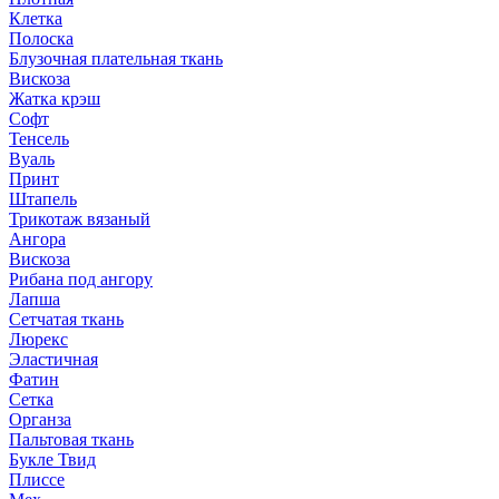
Клетка
Полоска
Блузочная плательная ткань
Вискоза
Жатка крэш
Софт
Тенсель
Вуаль
Принт
Штапель
Трикотаж вязаный
Ангора
Вискоза
Рибана под ангору
Лапша
Сетчатая ткань
Люрекс
Эластичная
Фатин
Сетка
Органза
Пальтовая ткань
Букле Твид
Плиссе