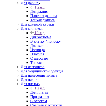
Для джинс
Назад
Для джинс
Плотная джинса
Тонкая джинса
Для кожаной куртки
Для костюма
Назад
Для костюма
В клетку / полоску
Для жакета
Из твида
Плотная
С шерстью
Тонкая
Для леггинсов
Для медицинской одежды
Для нанесения принта
Для пальто
Для платья
Назад
Для платья
Прозрачная
С блеском
Средней плотности