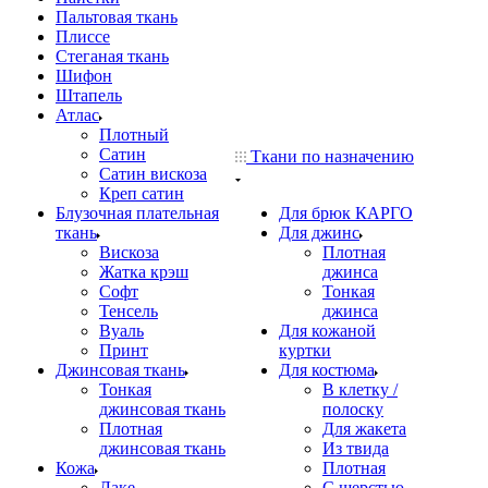
Пальтовая ткань
Плиссе
Стеганая ткань
Шифон
Штапель
Атлас
Плотный
Сатин
Ткани по назначению
Сатин вискоза
Креп сатин
Блузочная плательная
Для брюк КАРГО
ткань
Для джинс
Вискоза
Плотная
Жатка крэш
джинса
Софт
Тонкая
Тенсель
джинса
Вуаль
Для кожаной
Принт
куртки
Джинсовая ткань
Для костюма
Тонкая
В клетку /
джинсовая ткань
полоску
Плотная
Для жакета
джинсовая ткань
Из твида
Кожа
Плотная
Лаке
С шерстью