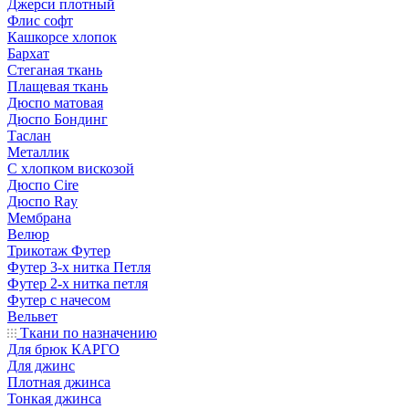
Джерси плотный
Флис софт
Кашкорсе хлопок
Бархат
Стеганая ткань
Плащевая ткань
Дюспо матовая
Дюспо Бондинг
Таслан
Металлик
С хлопком вискозой
Дюспо Cire
Дюспо Ray
Мембрана
Велюр
Трикотаж Футер
Футер 3-х нитка Петля
Футер 2-х нитка петля
Футер с начесом
Вельвет
Ткани по назначению
Для брюк КАРГО
Для джинс
Плотная джинса
Тонкая джинса