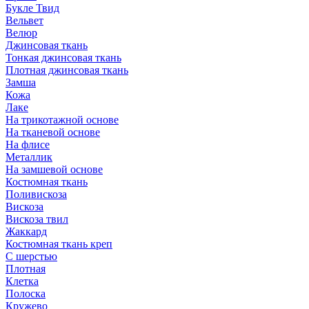
Букле Твид
Вельвет
Велюр
Джинсовая ткань
Тонкая джинсовая ткань
Плотная джинсовая ткань
Замша
Кожа
Лаке
На трикотажной основе
На тканевой основе
На флисе
Металлик
На замшевой основе
Костюмная ткань
Поливискоза
Вискоза
Вискоза твил
Жаккард
Костюмная ткань креп
С шерстью
Плотная
Клетка
Полоска
Кружево