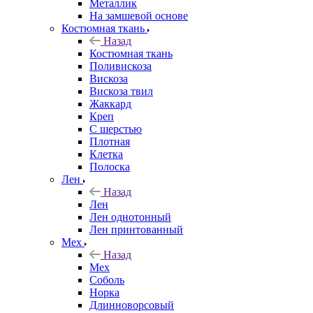
Металлик
На замшевой основе
Костюмная ткань
Назад
Костюмная ткань
Поливискоза
Вискоза
Вискоза твил
Жаккард
Креп
С шерстью
Плотная
Клетка
Полоска
Лен
Назад
Лен
Лен однотонный
Лен принтованный
Мех
Назад
Мех
Соболь
Норка
Длинноворсовый