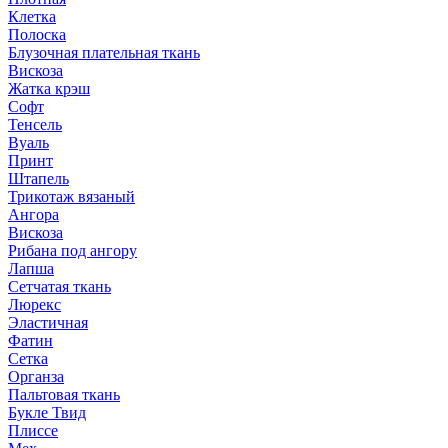
Клетка
Полоска
Блузочная плательная ткань
Вискоза
Жатка крэш
Софт
Тенсель
Вуаль
Принт
Штапель
Трикотаж вязаный
Ангора
Вискоза
Рибана под ангору
Лапша
Сетчатая ткань
Люрекс
Эластичная
Фатин
Сетка
Органза
Пальтовая ткань
Букле Твид
Плиссе