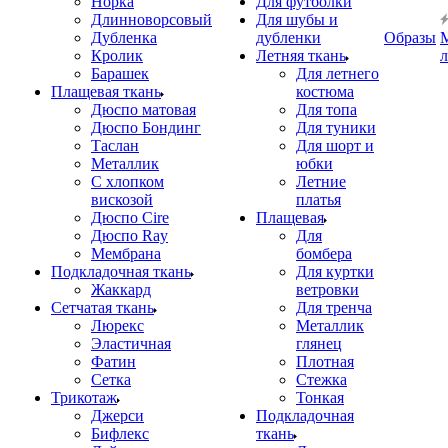
Норка
Для футболки
Длинноворсовый
Для шубы и
Дубленка
дубленки
Образы
Кролик
Летняя ткань
Барашек
Для летнего
Плащевая ткань
костюма
Дюспо матовая
Для топа
Дюспо Бондинг
Для туники
Таслан
Для шорт и
Металлик
юбки
С хлопком
Летние
вискозой
платья
Дюспо Cire
Плащевая
Дюспо Ray
Для
Мембрана
бомбера
Подкладочная ткань
Для куртки
Жаккард
ветровки
Сетчатая ткань
Для тренча
Люрекс
Металлик
Эластичная
глянец
Фатин
Плотная
Сетка
Стежка
Трикотаж
Тонкая
Джерси
Подкладочная
Бифлекс
ткань