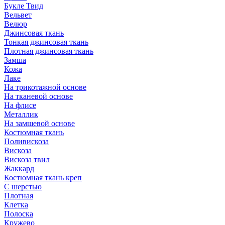
Букле Твид
Вельвет
Велюр
Джинсовая ткань
Тонкая джинсовая ткань
Плотная джинсовая ткань
Замша
Кожа
Лаке
На трикотажной основе
На тканевой основе
На флисе
Металлик
На замшевой основе
Костюмная ткань
Поливискоза
Вискоза
Вискоза твил
Жаккард
Костюмная ткань креп
С шерстью
Плотная
Клетка
Полоска
Кружево