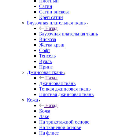
Плотный
Сатин
Сатин вискоза
Креп сатин
Блузочная плательная ткань
Назад
Блузочная плательная ткань
Вискоза
Жатка крэш
Софт
Тенсель
Вуаль
Принт
Джинсовая ткань
Назад
Джинсовая ткань
Тонкая джинсовая ткань
Плотная джинсовая ткань
Кожа
Назад
Кожа
Лаке
На трикотажной основе
На тканевой основе
На флисе