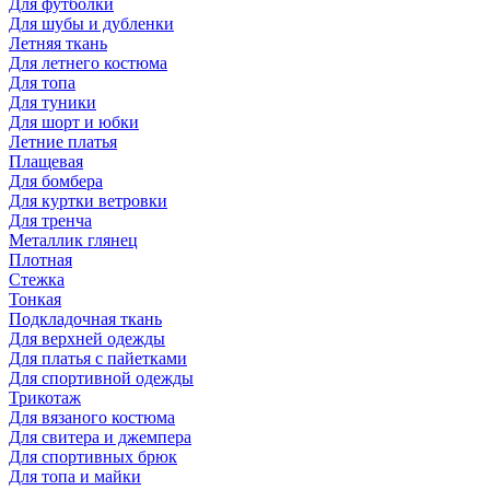
Для футболки
Для шубы и дубленки
Летняя ткань
Для летнего костюма
Для топа
Для туники
Для шорт и юбки
Летние платья
Плащевая
Для бомбера
Для куртки ветровки
Для тренча
Металлик глянец
Плотная
Стежка
Тонкая
Подкладочная ткань
Для верхней одежды
Для платья с пайетками
Для спортивной одежды
Трикотаж
Для вязаного костюма
Для свитера и джемпера
Для спортивных брюк
Для топа и майки