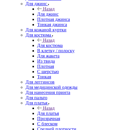
Для джинс
Назад
Для джинс
Плотная джинса
Тонкая джинса
Для кожаной куртки
Для костюма
Назад
Для костюма
В клетку / полоску
Для жакета
Из твида
Плотная
С шерстью
Тонкая
Для леггинсов
Для медицинской одежды
Для нанесения принта
Для пальто
Для платья
Назад
Для платья
Прозрачная
С блеском
Средней плотности