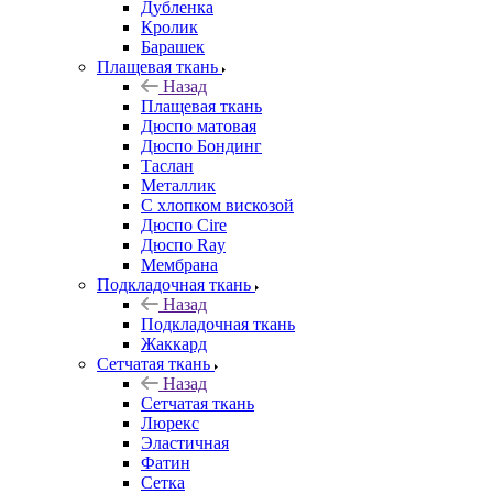
Дубленка
Кролик
Барашек
Плащевая ткань
Назад
Плащевая ткань
Дюспо матовая
Дюспо Бондинг
Таслан
Металлик
С хлопком вискозой
Дюспо Cire
Дюспо Ray
Мембрана
Подкладочная ткань
Назад
Подкладочная ткань
Жаккард
Сетчатая ткань
Назад
Сетчатая ткань
Люрекс
Эластичная
Фатин
Сетка