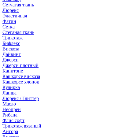
Сетчатая ткань
Люрекс
Эластичная
Фатин
Сетка
Стеганая ткань
Трикотаж
Бифлекс
Вискоза
Дайвинг
Джерси
Джерси плотный
Капитоне
Кашкорсе вискоза
Кашкорсе хлопок
Кулирка
Лапша
Люрекс / Глиттер
Масло
Неопрен
Рибана
Флис софт
Трикотаж вязаный
Ангора
Вискоза