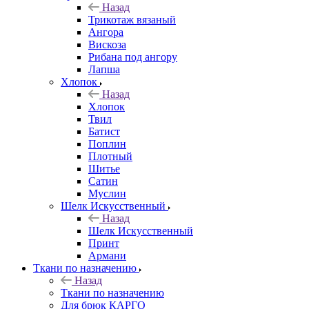
Назад
Трикотаж вязаный
Ангора
Вискоза
Рибана под ангору
Лапша
Хлопок
Назад
Хлопок
Твил
Батист
Поплин
Плотный
Шитье
Сатин
Муслин
Шелк Искусственный
Назад
Шелк Искусственный
Принт
Армани
Ткани по назначению
Назад
Ткани по назначению
Для брюк КАРГО