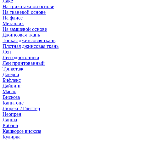
Лаке
На трикотажной основе
На тканевой основе
На флисе
Металлик
На замшевой основе
Джинсовая ткань
Тонкая джинсовая ткань
Плотная джинсовая ткань
Лен
Лен однотонный
Лен принтованный
Трикотаж
Джерси
Бифлекс
Дайвинг
Масло
Вискоза
Капитоне
Люрекс / Глиттер
Неопрен
Лапша
Рибана
Кашкорсе вискоза
Кулирка