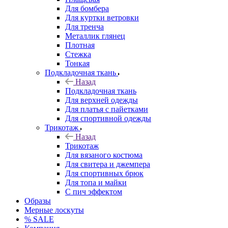
Для бомбера
Для куртки ветровки
Для тренча
Металлик глянец
Плотная
Стежка
Тонкая
Подкладочная ткань
Назад
Подкладочная ткань
Для верхней одежды
Для платья с пайетками
Для спортивной одежды
Трикотаж
Назад
Трикотаж
Для вязаного костюма
Для свитера и джемпера
Для спортивных брюк
Для топа и майки
С пич эффектом
Образы
Мерные лоскуты
% SALE