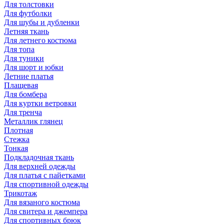
Для толстовки
Для футболки
Для шубы и дубленки
Летняя ткань
Для летнего костюма
Для топа
Для туники
Для шорт и юбки
Летние платья
Плащевая
Для бомбера
Для куртки ветровки
Для тренча
Металлик глянец
Плотная
Стежка
Тонкая
Подкладочная ткань
Для верхней одежды
Для платья с пайетками
Для спортивной одежды
Трикотаж
Для вязаного костюма
Для свитера и джемпера
Для спортивных брюк