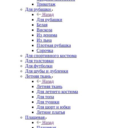
Трикотаж
Для рубашки
Назад
Для рубашки
Белая
Вискоза
Из денима
Из льна
Плотная рубашка
Сорочка
Для спортивного костюма
Для толстовки
Для футболки
Для шубы и дубленки
Летняя ткань
Назад
Летняя ткань
Для летнего костюма
Для топа
Для туники
Для шорт и юбки
Летние платья
Плащевая
Назад
Плащевая