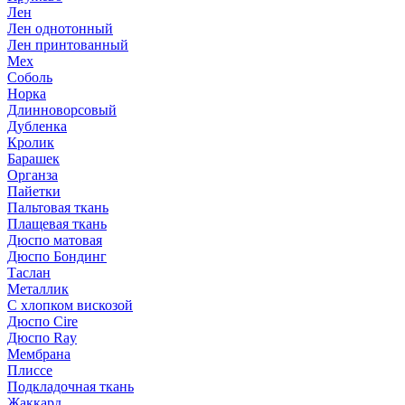
Лен
Лен однотонный
Лен принтованный
Мех
Соболь
Норка
Длинноворсовый
Дубленка
Кролик
Барашек
Органза
Пайетки
Пальтовая ткань
Плащевая ткань
Дюспо матовая
Дюспо Бондинг
Таслан
Металлик
С хлопком вискозой
Дюспо Cire
Дюспо Ray
Мембрана
Плиссе
Подкладочная ткань
Жаккард