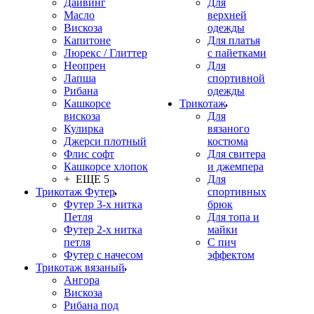
Дайвинг
Для
Масло
верхней
Вискоза
одежды
Капитоне
Для платья
Люрекс / Глиттер
с пайетками
Неопрен
Для
Лапша
спортивной
Рибана
одежды
Кашкорсе
Трикотаж
вискоза
Для
Кулирка
вязаного
Джерси плотный
костюма
Флис софт
Для свитера
Кашкорсе хлопок
и джемпера
+ ЕЩЕ 5
Для
Трикотаж Футер
спортивных
Футер 3-х нитка
брюк
Петля
Для топа и
Футер 2-х нитка
майки
петля
С пич
Футер с начесом
эффектом
Трикотаж вязаный
Ангора
Вискоза
Рибана под