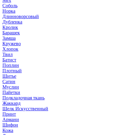
Мех
Соболь
Норка
Длинноворсовый
Дубленка
Кролик
Барашек
Замша
Кружево
Хлопок
Твил
Батист
Поплин
Плотный
Шитье
Сатин
Муслин
Пайетки
Подкладочная ткань
Жаккард
Шелк Искусственный
Принт
Армани
Шифон
Кожа