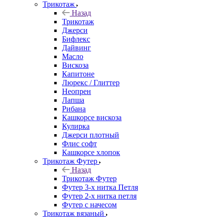
Трикотаж
Назад
Трикотаж
Джерси
Бифлекс
Дайвинг
Масло
Вискоза
Капитоне
Люрекс / Глиттер
Неопрен
Лапша
Рибана
Кашкорсе вискоза
Кулирка
Джерси плотный
Флис софт
Кашкорсе хлопок
Трикотаж Футер
Назад
Трикотаж Футер
Футер 3-х нитка Петля
Футер 2-х нитка петля
Футер с начесом
Трикотаж вязаный