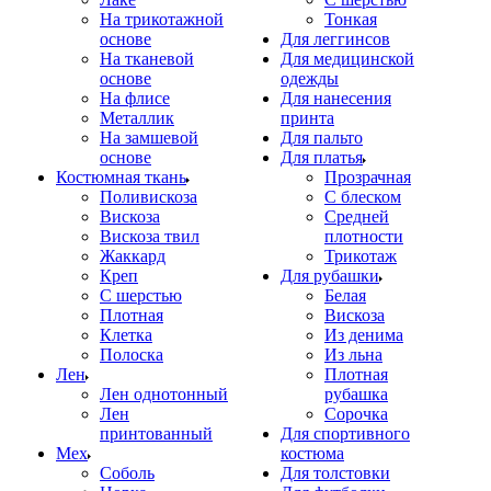
На трикотажной
Тонкая
основе
Для леггинсов
На тканевой
Для медицинской
основе
одежды
На флисе
Для нанесения
Металлик
принта
На замшевой
Для пальто
основе
Для платья
Костюмная ткань
Прозрачная
Поливискоза
С блеском
Вискоза
Средней
Вискоза твил
плотности
Жаккард
Трикотаж
Креп
Для рубашки
С шерстью
Белая
Плотная
Вискоза
Клетка
Из денима
Полоска
Из льна
Лен
Плотная
Лен однотонный
рубашка
Лен
Сорочка
принтованный
Для спортивного
Мех
костюма
Соболь
Для толстовки