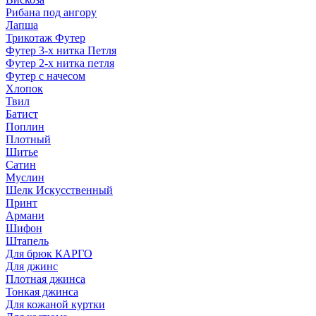
Рибана под ангору
Лапша
Трикотаж Футер
Футер 3-х нитка Петля
Футер 2-х нитка петля
Футер с начесом
Хлопок
Твил
Батист
Поплин
Плотный
Шитье
Сатин
Муслин
Шелк Искусственный
Принт
Армани
Шифон
Штапель
Для брюк КАРГО
Для джинс
Плотная джинса
Тонкая джинса
Для кожаной куртки