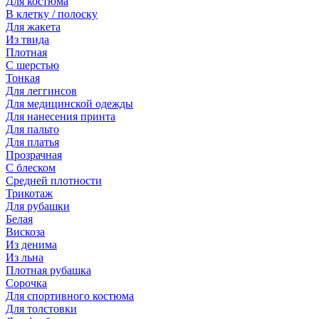
Для костюма
В клетку / полоску
Для жакета
Из твида
Плотная
С шерстью
Тонкая
Для леггинсов
Для медицинской одежды
Для нанесения принта
Для пальто
Для платья
Прозрачная
С блеском
Средней плотности
Трикотаж
Для рубашки
Белая
Вискоза
Из денима
Из льна
Плотная рубашка
Сорочка
Для спортивного костюма
Для толстовки