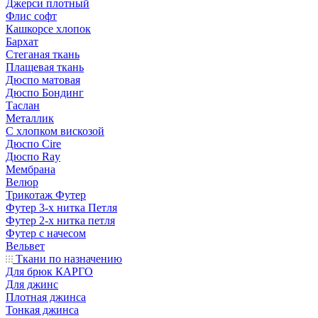
Джерси плотный
Флис софт
Кашкорсе хлопок
Бархат
Стеганая ткань
Плащевая ткань
Дюспо матовая
Дюспо Бондинг
Таслан
Металлик
С хлопком вискозой
Дюспо Cire
Дюспо Ray
Мембрана
Велюр
Трикотаж Футер
Футер 3-х нитка Петля
Футер 2-х нитка петля
Футер с начесом
Вельвет
Ткани по назначению
Для брюк КАРГО
Для джинс
Плотная джинса
Тонкая джинса