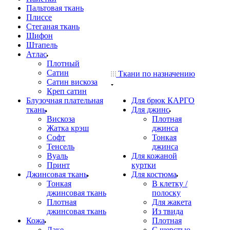
Пальтовая ткань
Плиссе
Стеганая ткань
Шифон
Штапель
Атлас
Плотный
Сатин
Ткани по назначению
Сатин вискоза
Креп сатин
Блузочная плательная
Для брюк КАРГО
ткань
Для джинс
Вискоза
Плотная
Жатка крэш
джинса
Софт
Тонкая
Тенсель
джинса
Вуаль
Для кожаной
Принт
куртки
Джинсовая ткань
Для костюма
Тонкая
В клетку /
джинсовая ткань
полоску
Плотная
Для жакета
джинсовая ткань
Из твида
Кожа
Плотная
Лаке
С шерстью