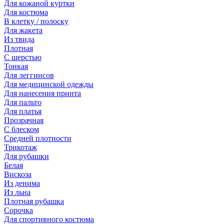
Для кожаной куртки
Для костюма
В клетку / полоску
Для жакета
Из твида
Плотная
С шерстью
Тонкая
Для леггинсов
Для медицинской одежды
Для нанесения принта
Для пальто
Для платья
Прозрачная
С блеском
Средней плотности
Трикотаж
Для рубашки
Белая
Вискоза
Из денима
Из льна
Плотная рубашка
Сорочка
Для спортивного костюма