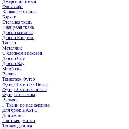
Джерси плотный
Флис софт
Кашкорсе хлопок
Бархат
Стеганая ткань
Плащевая ткань
Дюспо матовая
Дюспо Бондинг
Таслан
Металлик
С хлопком вискозой
Дюспо Cire
Дюспо Ray
Мембрана
Велюр
Трикотаж Футер
Футер 3-х нитка Петля
Футер 2-х нитка петля
Футер с начесом
Вельвет
Ткани по назначению
Для брюк КАРГО
Для джинс
Плотная джинса
Тонкая джинса