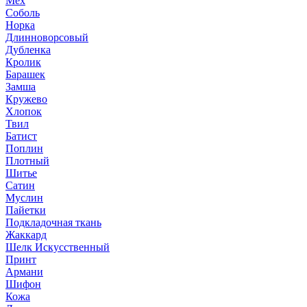
Мех
Соболь
Норка
Длинноворсовый
Дубленка
Кролик
Барашек
Замша
Кружево
Хлопок
Твил
Батист
Поплин
Плотный
Шитье
Сатин
Муслин
Пайетки
Подкладочная ткань
Жаккард
Шелк Искусственный
Принт
Армани
Шифон
Кожа