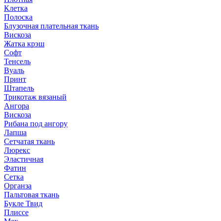
Клетка
Полоска
Блузочная плательная ткань
Вискоза
Жатка крэш
Софт
Тенсель
Вуаль
Принт
Штапель
Трикотаж вязаный
Ангора
Вискоза
Рибана под ангору
Лапша
Сетчатая ткань
Люрекс
Эластичная
Фатин
Сетка
Органза
Пальтовая ткань
Букле Твид
Плиссе