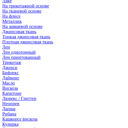
Лаке
На трикотажной основе
На тканевой основе
На флисе
Металлик
На замшевой основе
Джинсовая ткань
Тонкая джинсовая ткань
Плотная джинсовая ткань
Лен
Лен однотонный
Лен принтованный
Трикотаж
Джерси
Бифлекс
Дайвинг
Масло
Вискоза
Капитоне
Люрекс / Глиттер
Неопрен
Лапша
Рибана
Кашкорсе вискоза
Кулирка