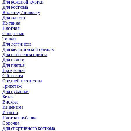
Для кожаной куртки
Для костюма
В клетку / полоску
Для жакета
Из твида
Плотная
С шерстью
Тонкая
Для леггинсов
Для медицинской одежды
Для нанесения принта
Для пальто
Для платья
Прозрачная
С блеском
Средней плотности
Трикотаж
Для рубашки
Белая
Вискоза
Из денима
Из льна
Плотная рубашка
Сорочка
Для спортивного костюма