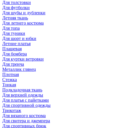
Для толстовки
Для футболки
Для шубы и дубленки
Летняя ткань
Для летнего костюма
Для топа
Для туники
Для шорт и юбки
Летние платья
Плащевая
Для бомбера
Для куртки ветровки
Для тренча
Металлик глянец
Плотная
Стежка
Тонкая
Подкладочная ткань
Для верхней одежды
Для платья с пайетками
Для спортивной одежды
Трикотаж
Для вязаного костюма
Для свитера и джемпера
Для спортивных брюк