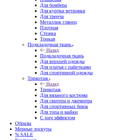
Для бомбера
Для куртки ветровки
Для тренча
Металлик глянец
Плотная
Стежка
Тонкая
Подкладочная ткань
Назад
Подкладочная ткань
Для верхней одежды
Для платья с пайетками
Для спортивной одежды
Трикотаж
Назад
Трикотаж
Для вязаного костюма
Для свитера и джемпера
Для спортивных брюк
Для топа и майки
С пич эффектом
Образы
Мерные лоскуты
% SALE