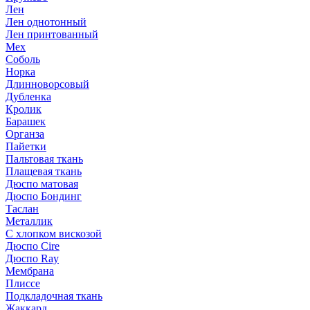
Лен
Лен однотонный
Лен принтованный
Мех
Соболь
Норка
Длинноворсовый
Дубленка
Кролик
Барашек
Органза
Пайетки
Пальтовая ткань
Плащевая ткань
Дюспо матовая
Дюспо Бондинг
Таслан
Металлик
С хлопком вискозой
Дюспо Cire
Дюспо Ray
Мембрана
Плиссе
Подкладочная ткань
Жаккард