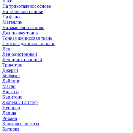
Лаке
На трикотажной основе
На тканевой основе
На флисе
Металлик
На замшевой основе
Джинсовая ткань
Тонкая джинсовая ткань
Плотная джинсовая ткань
Лен
Лен однотонный
Лен принтованный
Трикотаж
Джерси
Бифлекс
Дайвинг
Масло
Вискоза
Капитоне
Люрекс / Глиттер
Неопрен
Лапша
Рибана
Кашкорсе вискоза
Кулирка