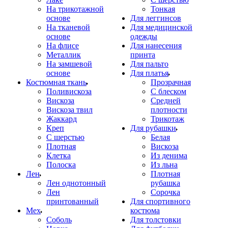
На трикотажной
Тонкая
основе
Для леггинсов
На тканевой
Для медицинской
основе
одежды
На флисе
Для нанесения
Металлик
принта
На замшевой
Для пальто
основе
Для платья
Костюмная ткань
Прозрачная
Поливискоза
С блеском
Вискоза
Средней
Вискоза твил
плотности
Жаккард
Трикотаж
Креп
Для рубашки
С шерстью
Белая
Плотная
Вискоза
Клетка
Из денима
Полоска
Из льна
Лен
Плотная
Лен однотонный
рубашка
Лен
Сорочка
принтованный
Для спортивного
Мех
костюма
Соболь
Для толстовки