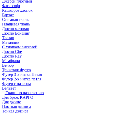
Джерси плотный
Флис софт
Кашкорсе хлопок
Бархат
Стеганая ткань
Плащевая ткань
Дюспо матовая
Дюспо Бондинг
Таслан
Металлик
С хлопком вискозой
Дюспо Cire
Дюспо Ray
Мембрана
Велюр
Трикотаж Футер
Футер 3-х нитка Петля
Футер 2-х нитка петля
Футер с начесом
Вельвет
Ткани по назначению
Для брюк КАРГО
Для джинс
Плотная джинса
Тонкая джинса