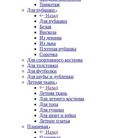
Трикотаж
Для рубашки
Назад
Для рубашки
Белая
Вискоза
Из денима
Из льна
Плотная рубашка
Сорочка
Для спортивного костюма
Для толстовки
Для футболки
Для шубы и дубленки
Летняя ткань
Назад
Летняя ткань
Для летнего костюма
Для топа
Для туники
Для шорт и юбки
Летние платья
Плащевая
Назад
Плащевая