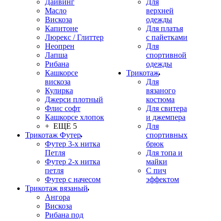
Дайвинг
Для
Масло
верхней
Вискоза
одежды
Капитоне
Для платья
Люрекс / Глиттер
с пайетками
Неопрен
Для
Лапша
спортивной
Рибана
одежды
Кашкорсе
Трикотаж
вискоза
Для
Кулирка
вязаного
Джерси плотный
костюма
Флис софт
Для свитера
Кашкорсе хлопок
и джемпера
+ ЕЩЕ 5
Для
Трикотаж Футер
спортивных
Футер 3-х нитка
брюк
Петля
Для топа и
Футер 2-х нитка
майки
петля
С пич
Футер с начесом
эффектом
Трикотаж вязаный
Ангора
Вискоза
Рибана под