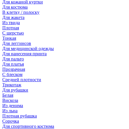
Для кожаной куртки
Для костюма
В клетку / полоску
Для жакета
Из твида
Плотная
С шерстью
Тонкая
Для леггинсов
Для медицинской одежды
Для нанесения принта
Для пальто
Для платья
Прозрачная
С блеском
Средней плотности
Трикотаж
Для рубашки
Белая
Вискоза
Из денима
Из льна
Плотная рубашка
Сорочка
Для спортивного костюма