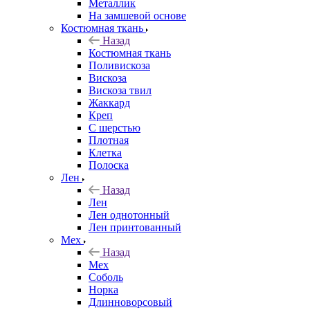
Металлик
На замшевой основе
Костюмная ткань
Назад
Костюмная ткань
Поливискоза
Вискоза
Вискоза твил
Жаккард
Креп
С шерстью
Плотная
Клетка
Полоска
Лен
Назад
Лен
Лен однотонный
Лен принтованный
Мех
Назад
Мех
Соболь
Норка
Длинноворсовый