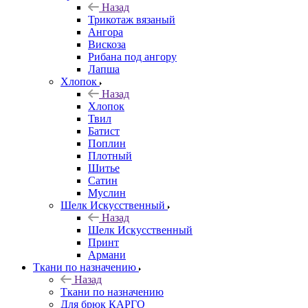
Назад
Трикотаж вязаный
Ангора
Вискоза
Рибана под ангору
Лапша
Хлопок
Назад
Хлопок
Твил
Батист
Поплин
Плотный
Шитье
Сатин
Муслин
Шелк Искусственный
Назад
Шелк Искусственный
Принт
Армани
Ткани по назначению
Назад
Ткани по назначению
Для брюк КАРГО