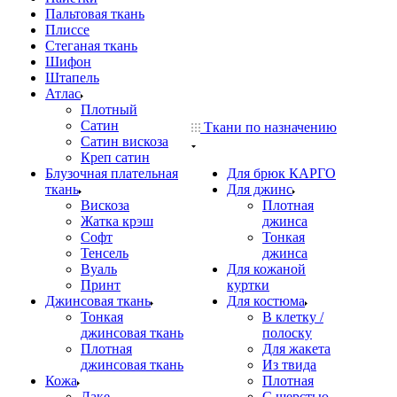
Пальтовая ткань
Плиссе
Стеганая ткань
Шифон
Штапель
Атлас
Плотный
Сатин
Ткани по назначению
Сатин вискоза
Креп сатин
Блузочная плательная
Для брюк КАРГО
ткань
Для джинс
Вискоза
Плотная
Жатка крэш
джинса
Софт
Тонкая
Тенсель
джинса
Вуаль
Для кожаной
Принт
куртки
Джинсовая ткань
Для костюма
Тонкая
В клетку /
джинсовая ткань
полоску
Плотная
Для жакета
джинсовая ткань
Из твида
Кожа
Плотная
Лаке
С шерстью