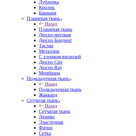
Дубленка
Кролик
Барашек
Плащевая ткань
Назад
Плащевая ткань
Дюспо матовая
Дюспо Бондинг
Таслан
Металлик
С хлопком вискозой
Дюспо Cire
Дюспо Ray
Мембрана
Подкладочная ткань
Назад
Подкладочная ткань
Жаккард
Сетчатая ткань
Назад
Сетчатая ткань
Люрекс
Эластичная
Фатин
Сетка