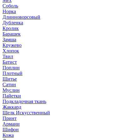
Мех
Соболь
Норка
Длинноворсовый
Дубленка
Кролик
Барашек
Замша
Кружево
Хлопок
Твил
Батист
Поплин
Плотный
Шитье
Сатин
Муслин
Пайетки
Подкладочная ткань
Жаккард
Шелк Искусственный
Принт
Армани
Шифон
Кожа