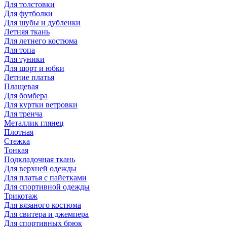
Для толстовки
Для футболки
Для шубы и дубленки
Летняя ткань
Для летнего костюма
Для топа
Для туники
Для шорт и юбки
Летние платья
Плащевая
Для бомбера
Для куртки ветровки
Для тренча
Металлик глянец
Плотная
Стежка
Тонкая
Подкладочная ткань
Для верхней одежды
Для платья с пайетками
Для спортивной одежды
Трикотаж
Для вязаного костюма
Для свитера и джемпера
Для спортивных брюк