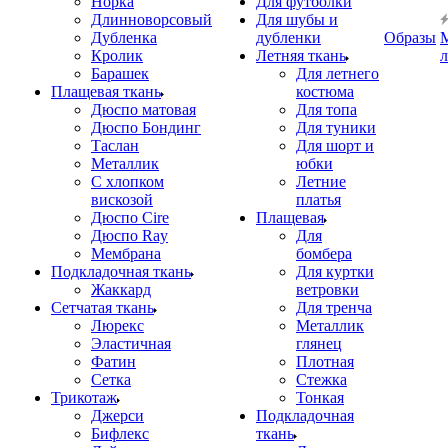
Норка
Для футболки
Длинноворсовый
Для шубы и
Дубленка
дубленки
Образы
Кролик
Летняя ткань
Барашек
Для летнего
Плащевая ткань
костюма
Дюспо матовая
Для топа
Дюспо Бондинг
Для туники
Таслан
Для шорт и
Металлик
юбки
С хлопком
Летние
вискозой
платья
Дюспо Cire
Плащевая
Дюспо Ray
Для
Мембрана
бомбера
Подкладочная ткань
Для куртки
Жаккард
ветровки
Сетчатая ткань
Для тренча
Люрекс
Металлик
Эластичная
глянец
Фатин
Плотная
Сетка
Стежка
Трикотаж
Тонкая
Джерси
Подкладочная
Бифлекс
ткань