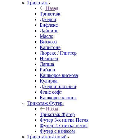
Трикотаж
Назад
Трикотаж
Джерси
Бифлекс
Дайвинг
Масло
Вискоза
Капитоне
Люрекс / Глиттер
Неопрен
Лапша
Рибана
Кашкорсе вискоза
Кулирка
Джерси плотный
Флис софт
Кашкорсе хлопок
Трикотаж Футер
Назад
Трикотаж Футер
Футер 3-х нитка Петля
Футер 2-х нитка петля
Футер с начесом
Трикотаж вязаный