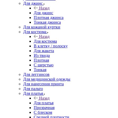
Для джинс
Назад
Для джинс
Плотная джинса
Тонкая джинса
Для кожаной куртки
Для костюма
Назад
Для костюма
В клетку / полоску
Для жакета
Из твида
Плотная
С шерстью
Тонкая
Для леггинсов
Для медицинской одежды
Для нанесения принта
Для пальто
Для платья
Назад
Для платья
Прозрачная
С блеском
Средней плотности