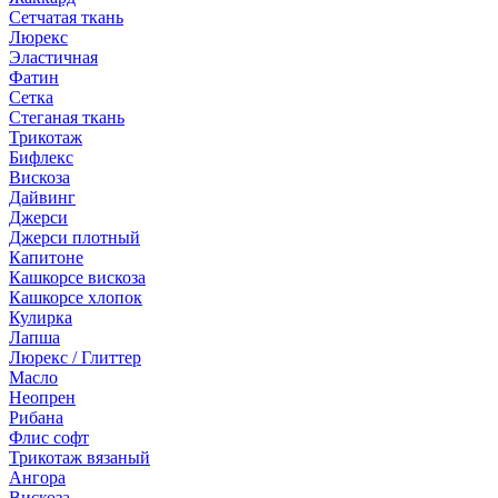
Сетчатая ткань
Люрекс
Эластичная
Фатин
Сетка
Стеганая ткань
Трикотаж
Бифлекс
Вискоза
Дайвинг
Джерси
Джерси плотный
Капитоне
Кашкорсе вискоза
Кашкорсе хлопок
Кулирка
Лапша
Люрекс / Глиттер
Масло
Неопрен
Рибана
Флис софт
Трикотаж вязаный
Ангора
Вискоза