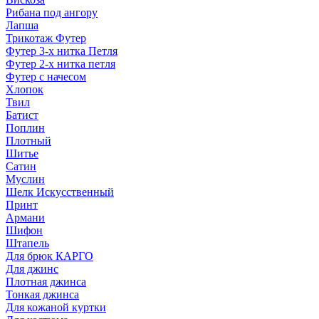
Рибана под ангору
Лапша
Трикотаж Футер
Футер 3-х нитка Петля
Футер 2-х нитка петля
Футер с начесом
Хлопок
Твил
Батист
Поплин
Плотный
Шитье
Сатин
Муслин
Шелк Искусственный
Принт
Армани
Шифон
Штапель
Для брюк КАРГО
Для джинс
Плотная джинса
Тонкая джинса
Для кожаной куртки