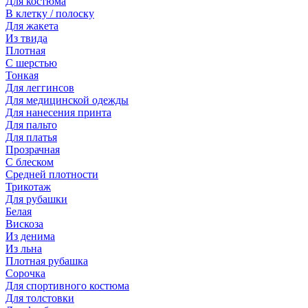
Для костюма
В клетку / полоску
Для жакета
Из твида
Плотная
С шерстью
Тонкая
Для леггинсов
Для медицинской одежды
Для нанесения принта
Для пальто
Для платья
Прозрачная
С блеском
Средней плотности
Трикотаж
Для рубашки
Белая
Вискоза
Из денима
Из льна
Плотная рубашка
Сорочка
Для спортивного костюма
Для толстовки