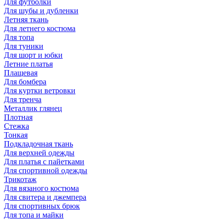
Для футболки
Для шубы и дубленки
Летняя ткань
Для летнего костюма
Для топа
Для туники
Для шорт и юбки
Летние платья
Плащевая
Для бомбера
Для куртки ветровки
Для тренча
Металлик глянец
Плотная
Стежка
Тонкая
Подкладочная ткань
Для верхней одежды
Для платья с пайетками
Для спортивной одежды
Трикотаж
Для вязаного костюма
Для свитера и джемпера
Для спортивных брюк
Для топа и майки