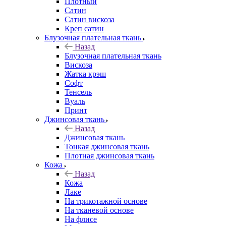
Плотный
Сатин
Сатин вискоза
Креп сатин
Блузочная плательная ткань
Назад
Блузочная плательная ткань
Вискоза
Жатка крэш
Софт
Тенсель
Вуаль
Принт
Джинсовая ткань
Назад
Джинсовая ткань
Тонкая джинсовая ткань
Плотная джинсовая ткань
Кожа
Назад
Кожа
Лаке
На трикотажной основе
На тканевой основе
На флисе