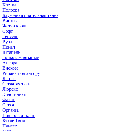
Клетка
Полоска
Блузочная плательная ткань
Вискоза
Жатка крэш
Софт
Тенсель
Вуаль
Принт
Штапель
Трикотаж вязаный
Ангора
Вискоза
Рибана под ангору
Лапша
Сетчатая ткань
Люрекс
Эластичная
Фатин
Сетка
Органза
Пальтовая ткань
Букле Твид
Плиссе