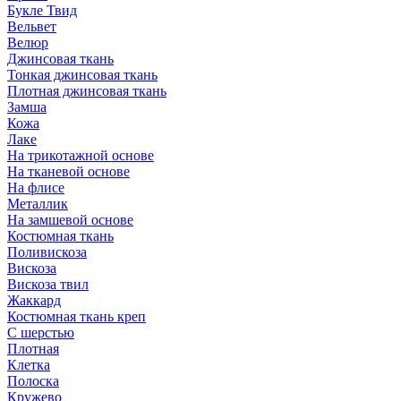
Букле Твид
Вельвет
Велюр
Джинсовая ткань
Тонкая джинсовая ткань
Плотная джинсовая ткань
Замша
Кожа
Лаке
На трикотажной основе
На тканевой основе
На флисе
Металлик
На замшевой основе
Костюмная ткань
Поливискоза
Вискоза
Вискоза твил
Жаккард
Костюмная ткань креп
С шерстью
Плотная
Клетка
Полоска
Кружево