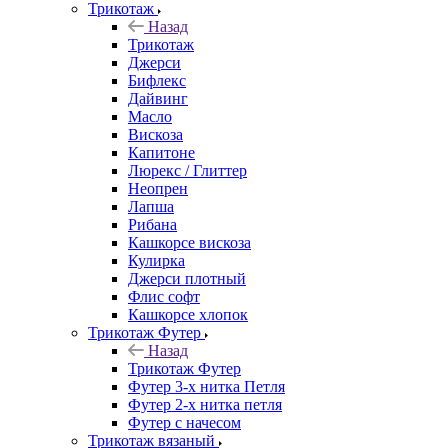
Трикотаж
Назад
Трикотаж
Джерси
Бифлекс
Дайвинг
Масло
Вискоза
Капитоне
Люрекс / Глиттер
Неопрен
Лапша
Рибана
Кашкорсе вискоза
Кулирка
Джерси плотный
Флис софт
Кашкорсе хлопок
Трикотаж Футер
Назад
Трикотаж Футер
Футер 3-х нитка Петля
Футер 2-х нитка петля
Футер с начесом
Трикотаж вязаный