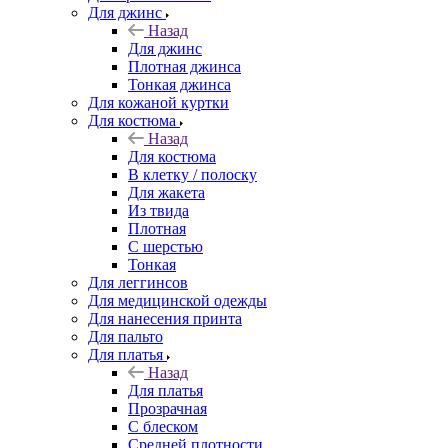
Для джинс
Назад
Для джинс
Плотная джинса
Тонкая джинса
Для кожаной куртки
Для костюма
Назад
Для костюма
В клетку / полоску
Для жакета
Из твида
Плотная
С шерстью
Тонкая
Для леггинсов
Для медицинской одежды
Для нанесения принта
Для пальто
Для платья
Назад
Для платья
Прозрачная
С блеском
Средней плотности