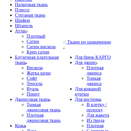
Пальтовая ткань
Плиссе
Стеганая ткань
Шифон
Штапель
Атлас
Плотный
Сатин
Ткани по назначению
Сатин вискоза
Креп сатин
Блузочная плательная
Для брюк КАРГО
ткань
Для джинс
Вискоза
Плотная
Жатка крэш
джинса
Софт
Тонкая
Тенсель
джинса
Вуаль
Для кожаной
Принт
куртки
Джинсовая ткань
Для костюма
Тонкая
В клетку /
джинсовая ткань
полоску
Плотная
Для жакета
джинсовая ткань
Из твида
Кожа
Плотная
Лаке
С шерстью