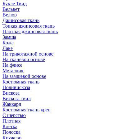
Букле Твид
Вельвет
Велюр
Джинсовая ткань
Тонкая джинсовая ткань
Плотная джинсовая ткань
Замша
Кожа
Лаке
На трикотажной основе
На тканевой основе
На флисе
Металлик
На замшевой основе
Костюмная ткань
Поливискоза
Вискоза
Вискоза твил
Жаккард
Костюмная ткань креп
С шерстью
Плотная
Клетка
Полоска
Кружево