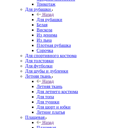
Трикотаж
Для рубашки
Назад
Для рубашки
Белая
Вискоза
Из денима
Из льна
Плотная рубашка
Сорочка
Для спортивного костюма
Для толстовки
Для футболки
Для шубы и дубленки
Летняя ткань
Назад
Летняя ткань
Для летнего костюма
Для топа
Для туники
Для шорт и юбки
Летние платья
Плащевая
Назад
Плащевая