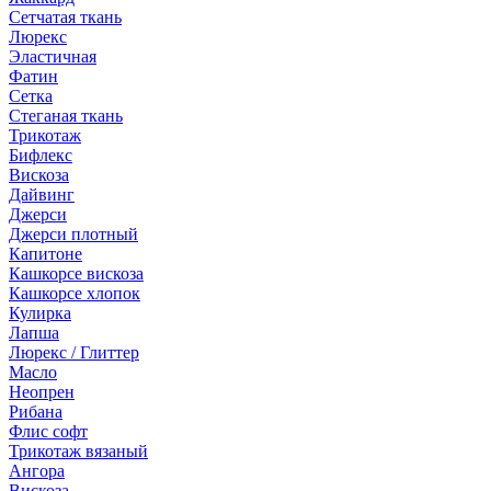
Сетчатая ткань
Люрекс
Эластичная
Фатин
Сетка
Стеганая ткань
Трикотаж
Бифлекс
Вискоза
Дайвинг
Джерси
Джерси плотный
Капитоне
Кашкорсе вискоза
Кашкорсе хлопок
Кулирка
Лапша
Люрекс / Глиттер
Масло
Неопрен
Рибана
Флис софт
Трикотаж вязаный
Ангора
Вискоза