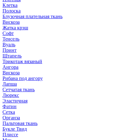
Клетка
Полоска
Блузочная плательная ткань
Вискоза
Жатка крэш
Софт
Тенсель
Вуаль
Принт
Штапель
Трикотаж вязаный
Ангора
Вискоза
Рибана под ангору
Лапша
Сетчатая ткань
Люрекс
Эластичная
Фатин
Сетка
Органза
Пальтовая ткань
Букле Твид
Плиссе