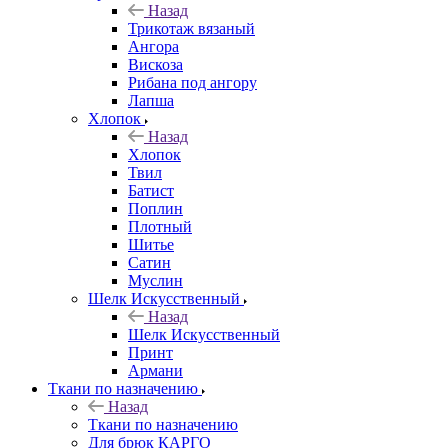
Назад
Трикотаж вязаный
Ангора
Вискоза
Рибана под ангору
Лапша
Хлопок
Назад
Хлопок
Твил
Батист
Поплин
Плотный
Шитье
Сатин
Муслин
Шелк Искусственный
Назад
Шелк Искусственный
Принт
Армани
Ткани по назначению
Назад
Ткани по назначению
Для брюк КАРГО