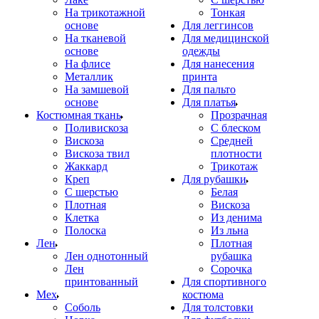
На трикотажной
Тонкая
основе
Для леггинсов
На тканевой
Для медицинской
основе
одежды
На флисе
Для нанесения
Металлик
принта
На замшевой
Для пальто
основе
Для платья
Костюмная ткань
Прозрачная
Поливискоза
С блеском
Вискоза
Средней
Вискоза твил
плотности
Жаккард
Трикотаж
Креп
Для рубашки
С шерстью
Белая
Плотная
Вискоза
Клетка
Из денима
Полоска
Из льна
Лен
Плотная
Лен однотонный
рубашка
Лен
Сорочка
принтованный
Для спортивного
Мех
костюма
Соболь
Для толстовки