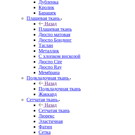
Дубленка
Кролик
Барашек
Плащевая ткань
Назад
Плащевая ткань
Дюспо матовая
Дюспо Бондинг
Таслан
Металлик
С хлопком вискозой
Дюспо Cire
Дюспо Ray
Мембрана
Подкладочная ткань
Назад
Подкладочная ткань
Жаккард
Сетчатая ткань
Назад
Сетчатая ткань
Люрекс
Эластичная
Фатин
Сетка