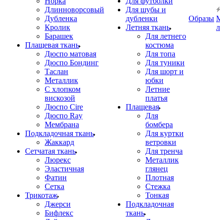
Норка
Для футболки
Длинноворсовый
Для шубы и
Дубленка
дубленки
Образы
Кролик
Летняя ткань
Барашек
Для летнего
Плащевая ткань
костюма
Дюспо матовая
Для топа
Дюспо Бондинг
Для туники
Таслан
Для шорт и
Металлик
юбки
С хлопком
Летние
вискозой
платья
Дюспо Cire
Плащевая
Дюспо Ray
Для
Мембрана
бомбера
Подкладочная ткань
Для куртки
Жаккард
ветровки
Сетчатая ткань
Для тренча
Люрекс
Металлик
Эластичная
глянец
Фатин
Плотная
Сетка
Стежка
Трикотаж
Тонкая
Джерси
Подкладочная
Бифлекс
ткань