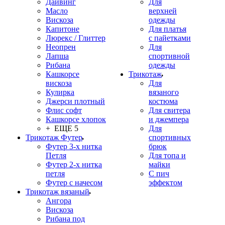
Дайвинг
Для
Масло
верхней
Вискоза
одежды
Капитоне
Для платья
Люрекс / Глиттер
с пайетками
Неопрен
Для
Лапша
спортивной
Рибана
одежды
Кашкорсе
Трикотаж
вискоза
Для
Кулирка
вязаного
Джерси плотный
костюма
Флис софт
Для свитера
Кашкорсе хлопок
и джемпера
+ ЕЩЕ 5
Для
Трикотаж Футер
спортивных
Футер 3-х нитка
брюк
Петля
Для топа и
Футер 2-х нитка
майки
петля
С пич
Футер с начесом
эффектом
Трикотаж вязаный
Ангора
Вискоза
Рибана под