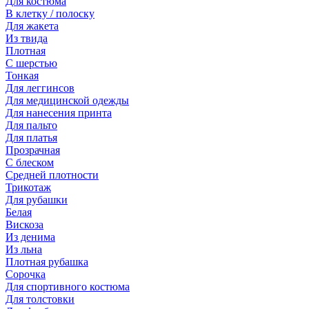
Для костюма
В клетку / полоску
Для жакета
Из твида
Плотная
С шерстью
Тонкая
Для леггинсов
Для медицинской одежды
Для нанесения принта
Для пальто
Для платья
Прозрачная
С блеском
Средней плотности
Трикотаж
Для рубашки
Белая
Вискоза
Из денима
Из льна
Плотная рубашка
Сорочка
Для спортивного костюма
Для толстовки