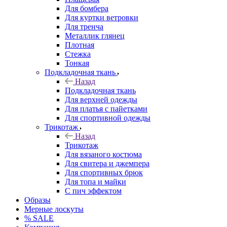
Для бомбера
Для куртки ветровки
Для тренча
Металлик глянец
Плотная
Стежка
Тонкая
Подкладочная ткань
Назад
Подкладочная ткань
Для верхней одежды
Для платья с пайетками
Для спортивной одежды
Трикотаж
Назад
Трикотаж
Для вязаного костюма
Для свитера и джемпера
Для спортивных брюк
Для топа и майки
С пич эффектом
Образы
Мерные лоскуты
% SALE