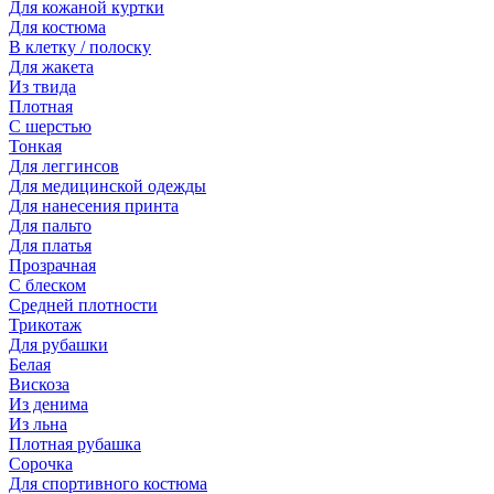
Для кожаной куртки
Для костюма
В клетку / полоску
Для жакета
Из твида
Плотная
С шерстью
Тонкая
Для леггинсов
Для медицинской одежды
Для нанесения принта
Для пальто
Для платья
Прозрачная
С блеском
Средней плотности
Трикотаж
Для рубашки
Белая
Вискоза
Из денима
Из льна
Плотная рубашка
Сорочка
Для спортивного костюма