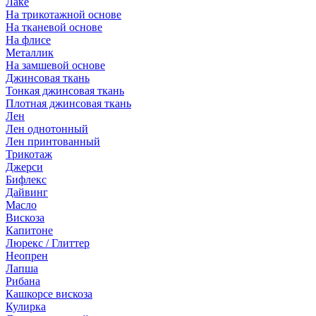
Лаке
На трикотажной основе
На тканевой основе
На флисе
Металлик
На замшевой основе
Джинсовая ткань
Тонкая джинсовая ткань
Плотная джинсовая ткань
Лен
Лен однотонный
Лен принтованный
Трикотаж
Джерси
Бифлекс
Дайвинг
Масло
Вискоза
Капитоне
Люрекс / Глиттер
Неопрен
Лапша
Рибана
Кашкорсе вискоза
Кулирка