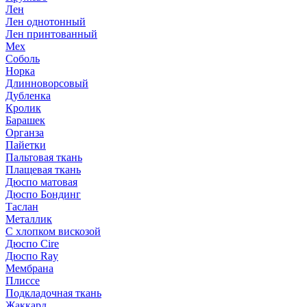
Лен
Лен однотонный
Лен принтованный
Мех
Соболь
Норка
Длинноворсовый
Дубленка
Кролик
Барашек
Органза
Пайетки
Пальтовая ткань
Плащевая ткань
Дюспо матовая
Дюспо Бондинг
Таслан
Металлик
С хлопком вискозой
Дюспо Cire
Дюспо Ray
Мембрана
Плиссе
Подкладочная ткань
Жаккард