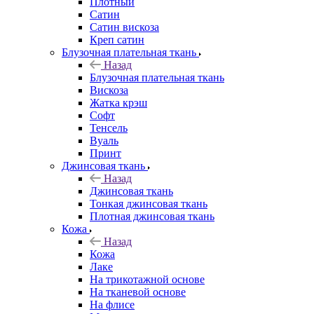
Плотный
Сатин
Сатин вискоза
Креп сатин
Блузочная плательная ткань
Назад
Блузочная плательная ткань
Вискоза
Жатка крэш
Софт
Тенсель
Вуаль
Принт
Джинсовая ткань
Назад
Джинсовая ткань
Тонкая джинсовая ткань
Плотная джинсовая ткань
Кожа
Назад
Кожа
Лаке
На трикотажной основе
На тканевой основе
На флисе