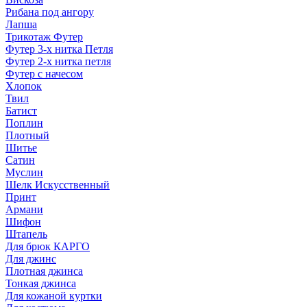
Рибана под ангору
Лапша
Трикотаж Футер
Футер 3-х нитка Петля
Футер 2-х нитка петля
Футер с начесом
Хлопок
Твил
Батист
Поплин
Плотный
Шитье
Сатин
Муслин
Шелк Искусственный
Принт
Армани
Шифон
Штапель
Для брюк КАРГО
Для джинс
Плотная джинса
Тонкая джинса
Для кожаной куртки