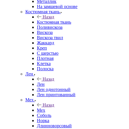
Металлик
На замшевой основе
Костюмная ткань
Назад
Костюмная ткань
Поливискоза
Вискоза
Вискоза твил
Жаккард
Креп
С шерстью
Плотная
Клетка
Полоска
Лен
Назад
Лен
Лен однотонный
Лен принтованный
Мех
Назад
Мех
Соболь
Норка
Длинноворсовый