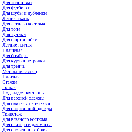
Для толстовки
Для футболки
Для шубы и дубленки
Летняя ткань
Для летнего костюма
Для топа
Для туники
Для шорт и юбки
Летние платья
Плащевая
Для бомбера
Для куртки ветровки
Для тренча
Металлик глянец
Плотная
Стежка
Тонкая
Подкладочная ткань
Для верхней одежды
Для платья с пайетками
Для спортивной одежды
Трикотаж
Для вязаного костюма
Для свитера и джемпера
Для спортивных брюк