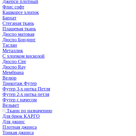
Джерси плотный
Флис софт
Кашкорсе хлопок
Бархат
Стеганая ткань
Плащевая ткань
Дюспо матовая
Дюспо Бондинг
Таслан
Металлик
С хлопком вискозой
Дюспо Cire
Дюспо Ray
Мембрана
Велюр
Трикотаж Футер
Футер 3-х нитка Петля
Футер 2-х нитка петля
Футер с начесом
Вельвет
Ткани по назначению
Для брюк КАРГО
Для джинс
Плотная джинса
Тонкая джинса