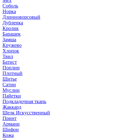
Мех
Соболь
Норка
Длинноворсовый
Дубленка
Кролик
Барашек
Замша
Кружево
Хлопок
Твил
Батист
Поплин
Плотный
Шитье
Сатин
Муслин
Пайетки
Подкладочная ткань
Жаккард
Шелк Искусственный
Принт
Армани
Шифон
Кожа