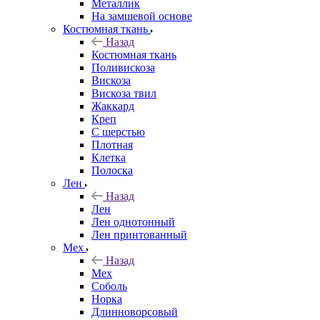
Металлик
На замшевой основе
Костюмная ткань
Назад
Костюмная ткань
Поливискоза
Вискоза
Вискоза твил
Жаккард
Креп
С шерстью
Плотная
Клетка
Полоска
Лен
Назад
Лен
Лен однотонный
Лен принтованный
Мех
Назад
Мех
Соболь
Норка
Длинноворсовый