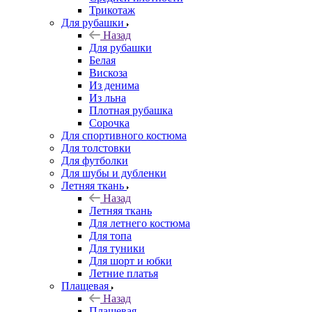
Трикотаж
Для рубашки
Назад
Для рубашки
Белая
Вискоза
Из денима
Из льна
Плотная рубашка
Сорочка
Для спортивного костюма
Для толстовки
Для футболки
Для шубы и дубленки
Летняя ткань
Назад
Летняя ткань
Для летнего костюма
Для топа
Для туники
Для шорт и юбки
Летние платья
Плащевая
Назад
Плащевая