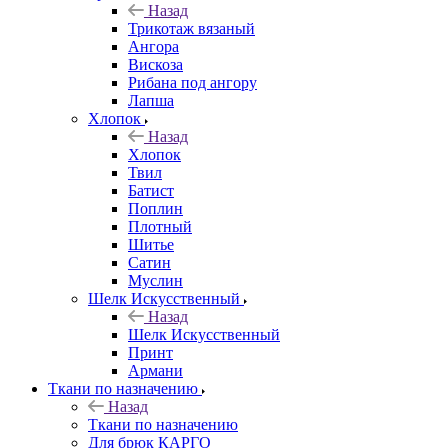
Назад
Трикотаж вязаный
Ангора
Вискоза
Рибана под ангору
Лапша
Хлопок
Назад
Хлопок
Твил
Батист
Поплин
Плотный
Шитье
Сатин
Муслин
Шелк Искусственный
Назад
Шелк Искусственный
Принт
Армани
Ткани по назначению
Назад
Ткани по назначению
Для брюк КАРГО