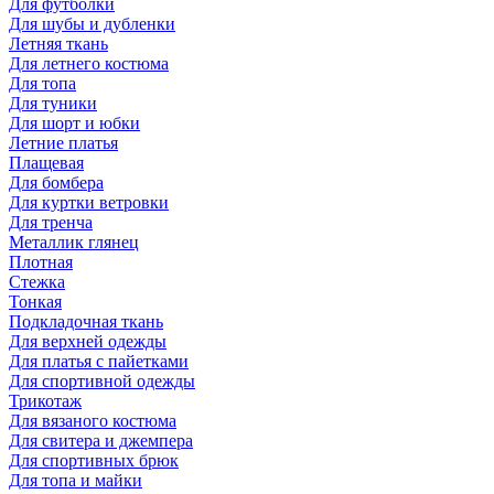
Для футболки
Для шубы и дубленки
Летняя ткань
Для летнего костюма
Для топа
Для туники
Для шорт и юбки
Летние платья
Плащевая
Для бомбера
Для куртки ветровки
Для тренча
Металлик глянец
Плотная
Стежка
Тонкая
Подкладочная ткань
Для верхней одежды
Для платья с пайетками
Для спортивной одежды
Трикотаж
Для вязаного костюма
Для свитера и джемпера
Для спортивных брюк
Для топа и майки