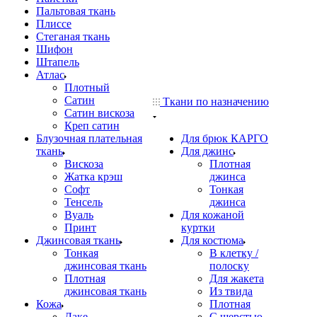
Пальтовая ткань
Плиссе
Стеганая ткань
Шифон
Штапель
Атлас
Плотный
Сатин
Ткани по назначению
Сатин вискоза
Креп сатин
Блузочная плательная
Для брюк КАРГО
ткань
Для джинс
Вискоза
Плотная
Жатка крэш
джинса
Софт
Тонкая
Тенсель
джинса
Вуаль
Для кожаной
Принт
куртки
Джинсовая ткань
Для костюма
Тонкая
В клетку /
джинсовая ткань
полоску
Плотная
Для жакета
джинсовая ткань
Из твида
Кожа
Плотная
Лаке
С шерстью