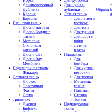
Норка
Для футболки
Длинноворсовый
Для шубы и
Дубленка
дубленки
Образы
Кролик
Летняя ткань
Барашек
Для летнего
Плащевая ткань
костюма
Дюспо матовая
Для топа
Дюспо Бондинг
Для туники
Таслан
Для шорт и
Металлик
юбки
С хлопком
Летние
вискозой
платья
Дюспо Cire
Плащевая
Дюспо Ray
Для
Мембрана
бомбера
Подкладочная ткань
Для куртки
Жаккард
ветровки
Сетчатая ткань
Для тренча
Люрекс
Металлик
Эластичная
глянец
Фатин
Плотная
Сетка
Стежка
Трикотаж
Тонкая
Джерси
Подкладочная
Бифлекс
ткань