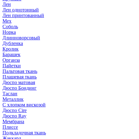
Лен
Лен однотонный
Лен принтованный
Мех
Соболь
Норка
Длинноворсовый
Дубленка
Кролик
Барашек
Органза
Пайетки
Пальтовая ткань
Плащевая ткань
Дюспо матовая
Дюспо Бондинг
Таслан
Металлик
С хлопком вискозой
Дюспо Cire
Дюспо Ray
Мембрана
Плиссе
Подкладочная ткань
Жаккард