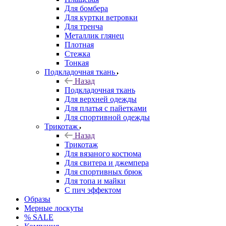
Для бомбера
Для куртки ветровки
Для тренча
Металлик глянец
Плотная
Стежка
Тонкая
Подкладочная ткань
Назад
Подкладочная ткань
Для верхней одежды
Для платья с пайетками
Для спортивной одежды
Трикотаж
Назад
Трикотаж
Для вязаного костюма
Для свитера и джемпера
Для спортивных брюк
Для топа и майки
С пич эффектом
Образы
Мерные лоскуты
% SALE