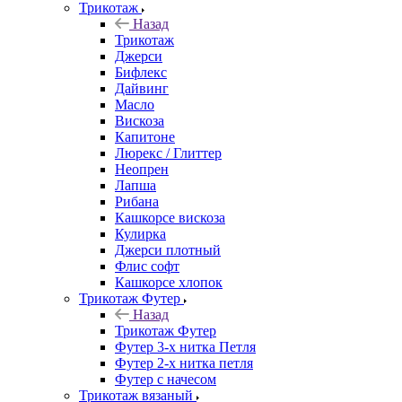
Трикотаж
Назад
Трикотаж
Джерси
Бифлекс
Дайвинг
Масло
Вискоза
Капитоне
Люрекс / Глиттер
Неопрен
Лапша
Рибана
Кашкорсе вискоза
Кулирка
Джерси плотный
Флис софт
Кашкорсе хлопок
Трикотаж Футер
Назад
Трикотаж Футер
Футер 3-х нитка Петля
Футер 2-х нитка петля
Футер с начесом
Трикотаж вязаный