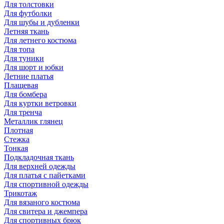
Для толстовки
Для футболки
Для шубы и дубленки
Летняя ткань
Для летнего костюма
Для топа
Для туники
Для шорт и юбки
Летние платья
Плащевая
Для бомбера
Для куртки ветровки
Для тренча
Металлик глянец
Плотная
Стежка
Тонкая
Подкладочная ткань
Для верхней одежды
Для платья с пайетками
Для спортивной одежды
Трикотаж
Для вязаного костюма
Для свитера и джемпера
Для спортивных брюк