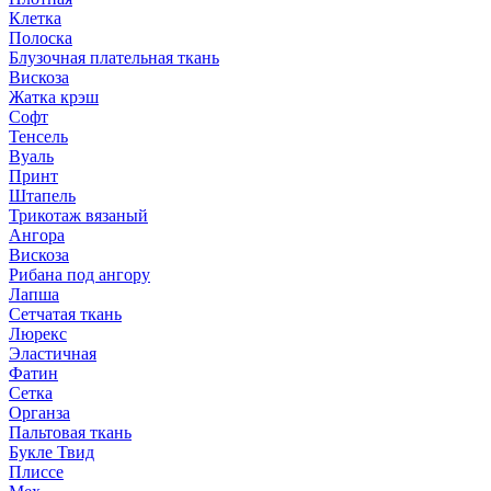
Клетка
Полоска
Блузочная плательная ткань
Вискоза
Жатка крэш
Софт
Тенсель
Вуаль
Принт
Штапель
Трикотаж вязаный
Ангора
Вискоза
Рибана под ангору
Лапша
Сетчатая ткань
Люрекс
Эластичная
Фатин
Сетка
Органза
Пальтовая ткань
Букле Твид
Плиссе