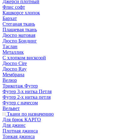
Джерси плотный
Флис софт
Кашкорсе хлопок
Бархат
Стеганая ткань
Плащевая ткань
Дюспо матовая
Дюспо Бондинг
Таслан
Металлик
С хлопком вискозой
Дюспо Cire
Дюспо Ray
Мембрана
Велюр
Трикотаж Футер
Футер 3-х нитка Петля
Футер 2-х нитка петля
Футер с начесом
Вельвет
Ткани по назначению
Для брюк КАРГО
Для джинс
Плотная джинса
Тонкая джинса