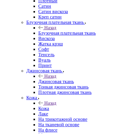
Плотный
Сатин
Сатин вискоза
Креп сатин
Блузочная плательная ткань
Назад
Блузочная плательная ткань
Вискоза
Жатка крэш
Софт
Тенсель
Вуаль
Принт
Джинсовая ткань
Назад
Джинсовая ткань
Тонкая джинсовая ткань
Плотная джинсовая ткань
Кожа
Назад
Кожа
Лаке
На трикотажной основе
На тканевой основе
На флисе