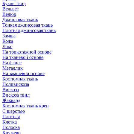
Букле Твид
Вельвет
Велюр
Джинсовая ткань
Тонкая джинсовая ткань
Плотная джинсовая ткань
Замша
Кожа
Лаке
На трикотажной основе
На тканевой основе
На флисе
Металлик
На замшевой основе
Костюмная ткань
Поливискоза
Вискоза
Вискоза твил
Жаккард
Костюмная ткань креп
С шерстью
Плотная
Клетка
Полоска
Кружево