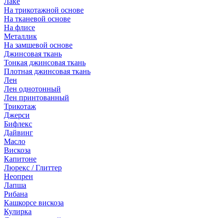
Лаке
На трикотажной основе
На тканевой основе
На флисе
Металлик
На замшевой основе
Джинсовая ткань
Тонкая джинсовая ткань
Плотная джинсовая ткань
Лен
Лен однотонный
Лен принтованный
Трикотаж
Джерси
Бифлекс
Дайвинг
Масло
Вискоза
Капитоне
Люрекс / Глиттер
Неопрен
Лапша
Рибана
Кашкорсе вискоза
Кулирка