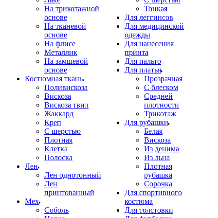
На трикотажной
Тонкая
основе
Для леггинсов
На тканевой
Для медицинской
основе
одежды
На флисе
Для нанесения
Металлик
принта
На замшевой
Для пальто
основе
Для платья
Костюмная ткань
Прозрачная
Поливискоза
С блеском
Вискоза
Средней
Вискоза твил
плотности
Жаккард
Трикотаж
Креп
Для рубашки
С шерстью
Белая
Плотная
Вискоза
Клетка
Из денима
Полоска
Из льна
Лен
Плотная
Лен однотонный
рубашка
Лен
Сорочка
принтованный
Для спортивного
Мех
костюма
Соболь
Для толстовки