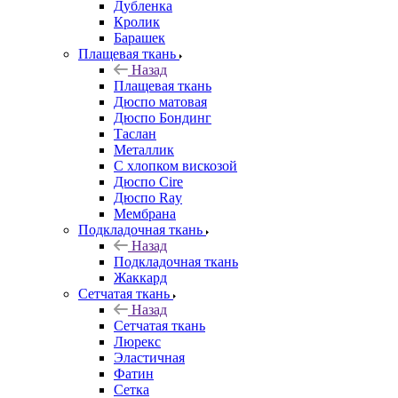
Дубленка
Кролик
Барашек
Плащевая ткань
Назад
Плащевая ткань
Дюспо матовая
Дюспо Бондинг
Таслан
Металлик
С хлопком вискозой
Дюспо Cire
Дюспо Ray
Мембрана
Подкладочная ткань
Назад
Подкладочная ткань
Жаккард
Сетчатая ткань
Назад
Сетчатая ткань
Люрекс
Эластичная
Фатин
Сетка