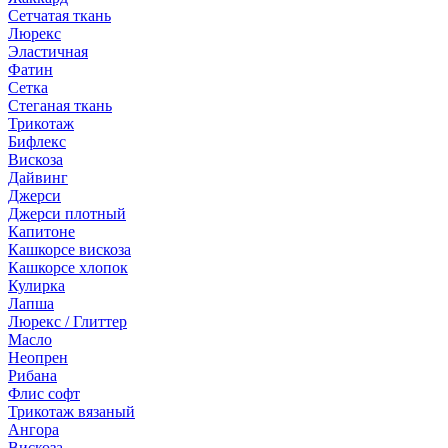
Сетчатая ткань
Люрекс
Эластичная
Фатин
Сетка
Стеганая ткань
Трикотаж
Бифлекс
Вискоза
Дайвинг
Джерси
Джерси плотный
Капитоне
Кашкорсе вискоза
Кашкорсе хлопок
Кулирка
Лапша
Люрекс / Глиттер
Масло
Неопрен
Рибана
Флис софт
Трикотаж вязаный
Ангора
Вискоза