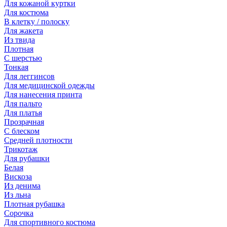
Для кожаной куртки
Для костюма
В клетку / полоску
Для жакета
Из твида
Плотная
С шерстью
Тонкая
Для леггинсов
Для медицинской одежды
Для нанесения принта
Для пальто
Для платья
Прозрачная
С блеском
Средней плотности
Трикотаж
Для рубашки
Белая
Вискоза
Из денима
Из льна
Плотная рубашка
Сорочка
Для спортивного костюма