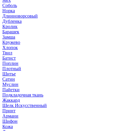
Мех
Соболь
Норка
Длинноворсовый
Дубленка
Кролик
Барашек
Замша
Кружево
Хлопок
Твил
Батист
Поплин
Плотный
Шитье
Сатин
Муслин
Пайетки
Подкладочная ткань
Жаккард
Шелк Искусственный
Принт
Армани
Шифон
Кожа