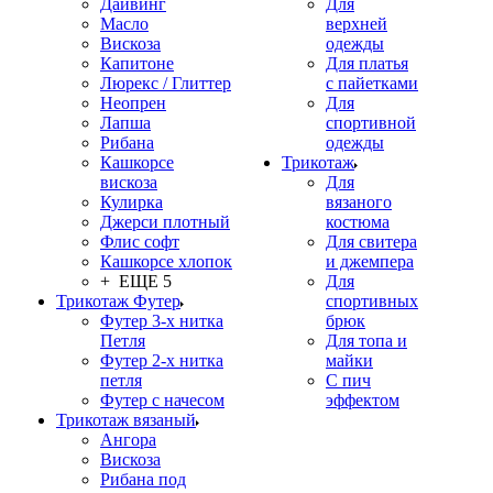
Дайвинг
Для
Масло
верхней
Вискоза
одежды
Капитоне
Для платья
Люрекс / Глиттер
с пайетками
Неопрен
Для
Лапша
спортивной
Рибана
одежды
Кашкорсе
Трикотаж
вискоза
Для
Кулирка
вязаного
Джерси плотный
костюма
Флис софт
Для свитера
Кашкорсе хлопок
и джемпера
+ ЕЩЕ 5
Для
Трикотаж Футер
спортивных
Футер 3-х нитка
брюк
Петля
Для топа и
Футер 2-х нитка
майки
петля
С пич
Футер с начесом
эффектом
Трикотаж вязаный
Ангора
Вискоза
Рибана под