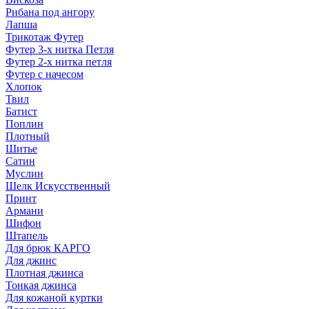
Рибана под ангору
Лапша
Трикотаж Футер
Футер 3-х нитка Петля
Футер 2-х нитка петля
Футер с начесом
Хлопок
Твил
Батист
Поплин
Плотный
Шитье
Сатин
Муслин
Шелк Искусственный
Принт
Армани
Шифон
Штапель
Для брюк КАРГО
Для джинс
Плотная джинса
Тонкая джинса
Для кожаной куртки