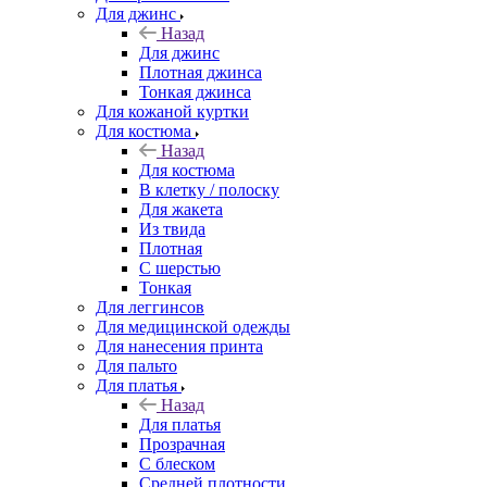
Для джинс
Назад
Для джинс
Плотная джинса
Тонкая джинса
Для кожаной куртки
Для костюма
Назад
Для костюма
В клетку / полоску
Для жакета
Из твида
Плотная
С шерстью
Тонкая
Для леггинсов
Для медицинской одежды
Для нанесения принта
Для пальто
Для платья
Назад
Для платья
Прозрачная
С блеском
Средней плотности