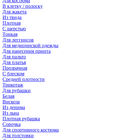
Для костюма
В клетку / полоску
Для жакета
Из твида
Плотная
С шерстью
Тонкая
Для леггинсов
Для медицинской одежды
Для нанесения принта
Для пальто
Для платья
Прозрачная
С блеском
Средней плотности
Трикотаж
Для рубашки
Белая
Вискоза
Из денима
Из льна
Плотная рубашка
Сорочка
Для спортивного костюма
Для толстовки