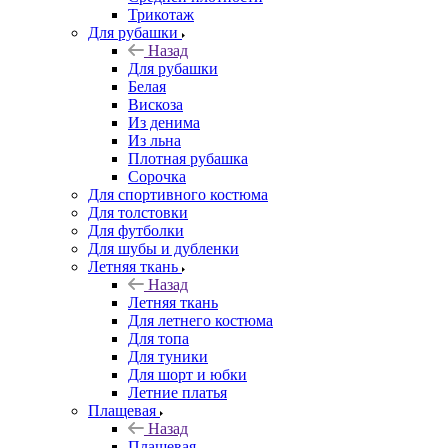
Трикотаж
Для рубашки
Назад
Для рубашки
Белая
Вискоза
Из денима
Из льна
Плотная рубашка
Сорочка
Для спортивного костюма
Для толстовки
Для футболки
Для шубы и дубленки
Летняя ткань
Назад
Летняя ткань
Для летнего костюма
Для топа
Для туники
Для шорт и юбки
Летние платья
Плащевая
Назад
Плащевая