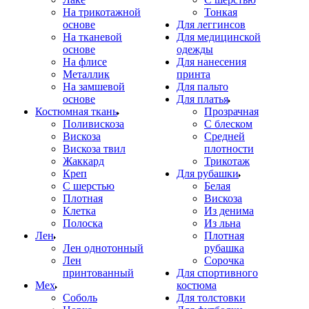
На трикотажной
Тонкая
основе
Для леггинсов
На тканевой
Для медицинской
основе
одежды
На флисе
Для нанесения
Металлик
принта
На замшевой
Для пальто
основе
Для платья
Костюмная ткань
Прозрачная
Поливискоза
С блеском
Вискоза
Средней
Вискоза твил
плотности
Жаккард
Трикотаж
Креп
Для рубашки
С шерстью
Белая
Плотная
Вискоза
Клетка
Из денима
Полоска
Из льна
Лен
Плотная
Лен однотонный
рубашка
Лен
Сорочка
принтованный
Для спортивного
Мех
костюма
Соболь
Для толстовки