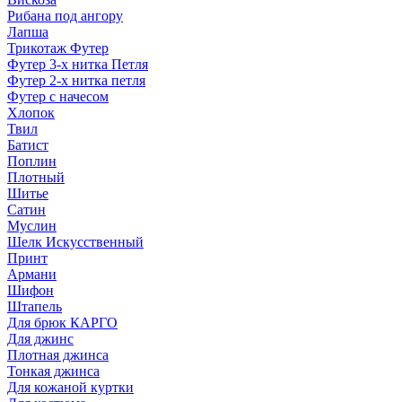
Рибана под ангору
Лапша
Трикотаж Футер
Футер 3-х нитка Петля
Футер 2-х нитка петля
Футер с начесом
Хлопок
Твил
Батист
Поплин
Плотный
Шитье
Сатин
Муслин
Шелк Искусственный
Принт
Армани
Шифон
Штапель
Для брюк КАРГО
Для джинс
Плотная джинса
Тонкая джинса
Для кожаной куртки