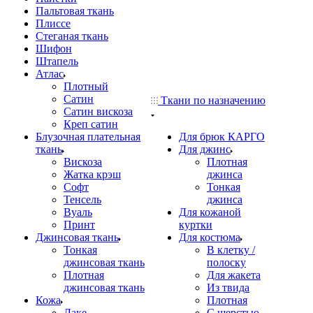
Пальтовая ткань
Плиссе
Стеганая ткань
Шифон
Штапель
Атлас
Плотный
Сатин
Ткани по назначению
Сатин вискоза
Креп сатин
Блузочная плательная
Для брюк КАРГО
ткань
Для джинс
Вискоза
Плотная
Жатка крэш
джинса
Софт
Тонкая
Тенсель
джинса
Вуаль
Для кожаной
Принт
куртки
Джинсовая ткань
Для костюма
Тонкая
В клетку /
джинсовая ткань
полоску
Плотная
Для жакета
джинсовая ткань
Из твида
Кожа
Плотная
Лаке
С шерстью