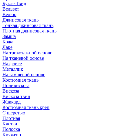
Букле Твид
Вельвет
Велюр
Джинсовая ткань
Тонкая джинсовая ткань
Плотная джинсовая ткань
Замша
Кожа
Лаке
На трикотажной основе
На тканевой основе
На флисе
Металлик
На замшевой основе
Костюмная ткань
Поливискоза
Вискоза
Вискоза твил
Жаккард
Костюмная ткань креп
С шерстью
Плотная
Клетка
Полоска
Кружево