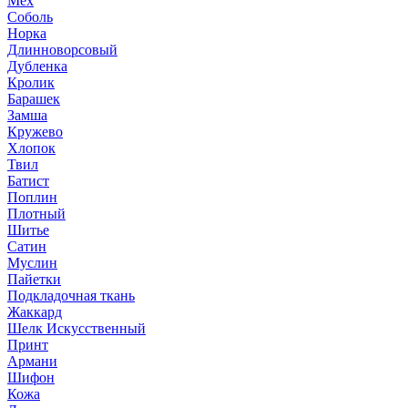
Мех
Соболь
Норка
Длинноворсовый
Дубленка
Кролик
Барашек
Замша
Кружево
Хлопок
Твил
Батист
Поплин
Плотный
Шитье
Сатин
Муслин
Пайетки
Подкладочная ткань
Жаккард
Шелк Искусственный
Принт
Армани
Шифон
Кожа