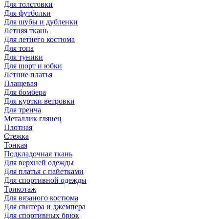
Для толстовки
Для футболки
Для шубы и дубленки
Летняя ткань
Для летнего костюма
Для топа
Для туники
Для шорт и юбки
Летние платья
Плащевая
Для бомбера
Для куртки ветровки
Для тренча
Металлик глянец
Плотная
Стежка
Тонкая
Подкладочная ткань
Для верхней одежды
Для платья с пайетками
Для спортивной одежды
Трикотаж
Для вязаного костюма
Для свитера и джемпера
Для спортивных брюк