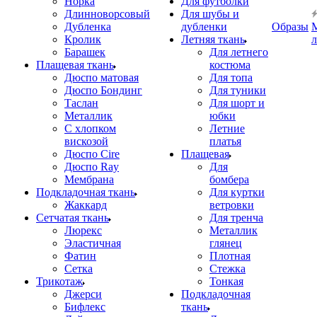
Норка
Для футболки
Длинноворсовый
Для шубы и
Дубленка
дубленки
Образы
Кролик
Летняя ткань
Барашек
Для летнего
Плащевая ткань
костюма
Дюспо матовая
Для топа
Дюспо Бондинг
Для туники
Таслан
Для шорт и
Металлик
юбки
С хлопком
Летние
вискозой
платья
Дюспо Cire
Плащевая
Дюспо Ray
Для
Мембрана
бомбера
Подкладочная ткань
Для куртки
Жаккард
ветровки
Сетчатая ткань
Для тренча
Люрекс
Металлик
Эластичная
глянец
Фатин
Плотная
Сетка
Стежка
Трикотаж
Тонкая
Джерси
Подкладочная
Бифлекс
ткань