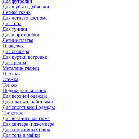
Для футболки
Для шубы и дубленки
Летняя ткань
Для летнего костюма
Для топа
Для туники
Для шорт и юбки
Летние платья
Плащевая
Для бомбера
Для куртки ветровки
Для тренча
Металлик глянец
Плотная
Стежка
Тонкая
Подкладочная ткань
Для верхней одежды
Для платья с пайетками
Для спортивной одежды
Трикотаж
Для вязаного костюма
Для свитера и джемпера
Для спортивных брюк
Для топа и майки