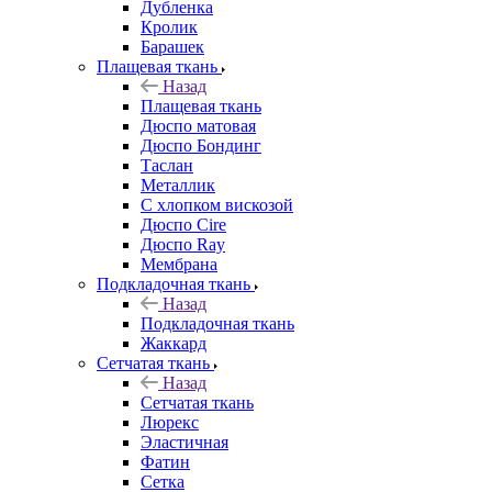
Дубленка
Кролик
Барашек
Плащевая ткань
Назад
Плащевая ткань
Дюспо матовая
Дюспо Бондинг
Таслан
Металлик
С хлопком вискозой
Дюспо Cire
Дюспо Ray
Мембрана
Подкладочная ткань
Назад
Подкладочная ткань
Жаккард
Сетчатая ткань
Назад
Сетчатая ткань
Люрекс
Эластичная
Фатин
Сетка