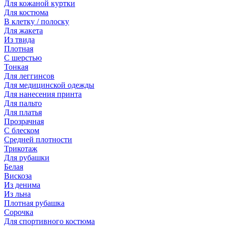
Для кожаной куртки
Для костюма
В клетку / полоску
Для жакета
Из твида
Плотная
С шерстью
Тонкая
Для леггинсов
Для медицинской одежды
Для нанесения принта
Для пальто
Для платья
Прозрачная
С блеском
Средней плотности
Трикотаж
Для рубашки
Белая
Вискоза
Из денима
Из льна
Плотная рубашка
Сорочка
Для спортивного костюма