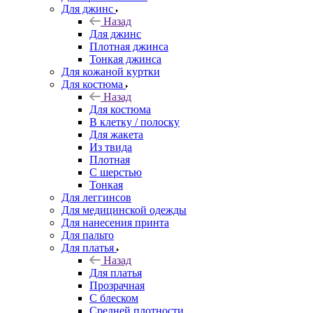
Для джинс
Назад
Для джинс
Плотная джинса
Тонкая джинса
Для кожаной куртки
Для костюма
Назад
Для костюма
В клетку / полоску
Для жакета
Из твида
Плотная
С шерстью
Тонкая
Для леггинсов
Для медицинской одежды
Для нанесения принта
Для пальто
Для платья
Назад
Для платья
Прозрачная
С блеском
Средней плотности