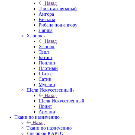
Назад
Трикотаж вязаный
Ангора
Вискоза
Рибана под ангору
Лапша
Хлопок
Назад
Хлопок
Твил
Батист
Поплин
Плотный
Шитье
Сатин
Муслин
Шелк Искусственный
Назад
Шелк Искусственный
Принт
Армани
Ткани по назначению
Назад
Ткани по назначению
Для брюк КАРГО