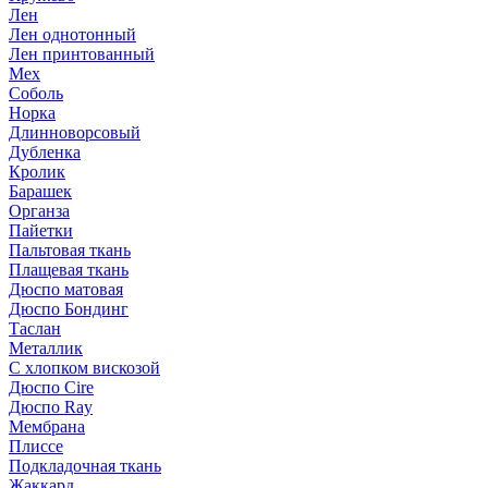
Лен
Лен однотонный
Лен принтованный
Мех
Соболь
Норка
Длинноворсовый
Дубленка
Кролик
Барашек
Органза
Пайетки
Пальтовая ткань
Плащевая ткань
Дюспо матовая
Дюспо Бондинг
Таслан
Металлик
С хлопком вискозой
Дюспо Cire
Дюспо Ray
Мембрана
Плиссе
Подкладочная ткань
Жаккард