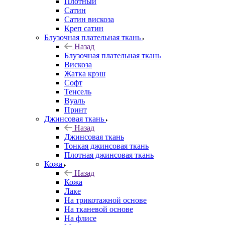
Плотный
Сатин
Сатин вискоза
Креп сатин
Блузочная плательная ткань
Назад
Блузочная плательная ткань
Вискоза
Жатка крэш
Софт
Тенсель
Вуаль
Принт
Джинсовая ткань
Назад
Джинсовая ткань
Тонкая джинсовая ткань
Плотная джинсовая ткань
Кожа
Назад
Кожа
Лаке
На трикотажной основе
На тканевой основе
На флисе