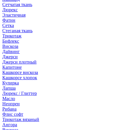
Сетчатая ткань
Люрекс
Эластичная
Фатин
Сетка
Стеганая ткань
Трикотаж
Бифлекс
Вискоза
Дайвинг
Джерси
Джерси плотный
Капитоне
Кашкорсе вискоза
Кашкорсе хлопок
Кулирка
Лапша
Люрекс / Глиттер
Масло
Неопрен
Рибана
Флис софт
Трикотаж вязаный
Ангора
Вискоза