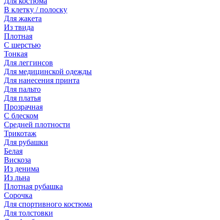
Для костюма
В клетку / полоску
Для жакета
Из твида
Плотная
С шерстью
Тонкая
Для леггинсов
Для медицинской одежды
Для нанесения принта
Для пальто
Для платья
Прозрачная
С блеском
Средней плотности
Трикотаж
Для рубашки
Белая
Вискоза
Из денима
Из льна
Плотная рубашка
Сорочка
Для спортивного костюма
Для толстовки