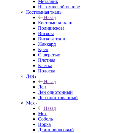
Металлик
На замшевой основе
Костюмная ткань
Назад
Костюмная ткань
Поливискоза
Вискоза
Вискоза твил
Жаккард
Креп
С шерстью
Плотная
Клетка
Полоска
Лен
Назад
Лен
Лен однотонный
Лен принтованный
Мех
Назад
Мех
Соболь
Норка
Длинноворсовый