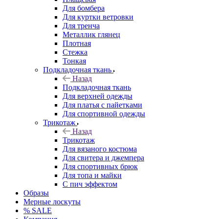
Для бомбера
Для куртки ветровки
Для тренча
Металлик глянец
Плотная
Стежка
Тонкая
Подкладочная ткань
Назад
Подкладочная ткань
Для верхней одежды
Для платья с пайетками
Для спортивной одежды
Трикотаж
Назад
Трикотаж
Для вязаного костюма
Для свитера и джемпера
Для спортивных брюк
Для топа и майки
С пич эффектом
Образы
Мерные лоскуты
% SALE