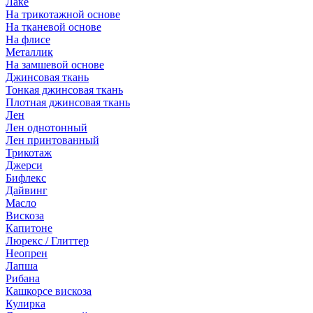
Лаке
На трикотажной основе
На тканевой основе
На флисе
Металлик
На замшевой основе
Джинсовая ткань
Тонкая джинсовая ткань
Плотная джинсовая ткань
Лен
Лен однотонный
Лен принтованный
Трикотаж
Джерси
Бифлекс
Дайвинг
Масло
Вискоза
Капитоне
Люрекс / Глиттер
Неопрен
Лапша
Рибана
Кашкорсе вискоза
Кулирка