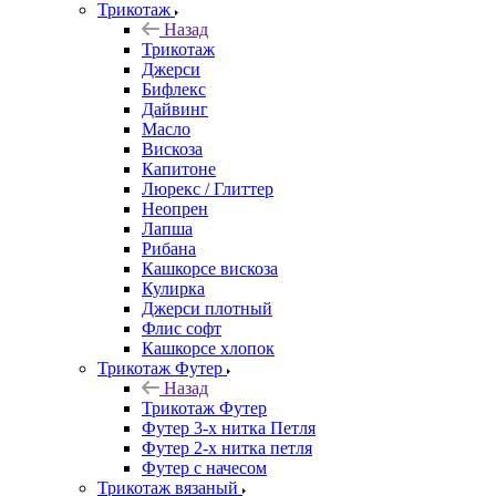
Трикотаж
Назад
Трикотаж
Джерси
Бифлекс
Дайвинг
Масло
Вискоза
Капитоне
Люрекс / Глиттер
Неопрен
Лапша
Рибана
Кашкорсе вискоза
Кулирка
Джерси плотный
Флис софт
Кашкорсе хлопок
Трикотаж Футер
Назад
Трикотаж Футер
Футер 3-х нитка Петля
Футер 2-х нитка петля
Футер с начесом
Трикотаж вязаный