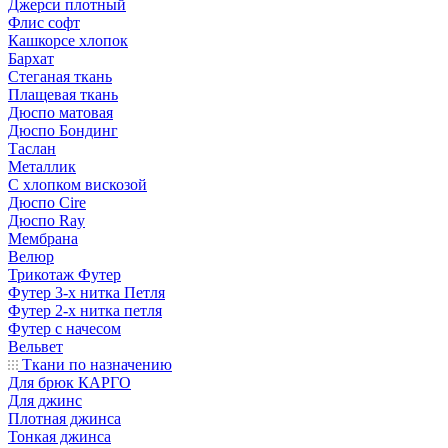
Джерси плотный
Флис софт
Кашкорсе хлопок
Бархат
Стеганая ткань
Плащевая ткань
Дюспо матовая
Дюспо Бондинг
Таслан
Металлик
С хлопком вискозой
Дюспо Cire
Дюспо Ray
Мембрана
Велюр
Трикотаж Футер
Футер 3-х нитка Петля
Футер 2-х нитка петля
Футер с начесом
Вельвет
Ткани по назначению
Для брюк КАРГО
Для джинс
Плотная джинса
Тонкая джинса