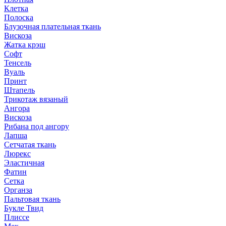
Клетка
Полоска
Блузочная плательная ткань
Вискоза
Жатка крэш
Софт
Тенсель
Вуаль
Принт
Штапель
Трикотаж вязаный
Ангора
Вискоза
Рибана под ангору
Лапша
Сетчатая ткань
Люрекс
Эластичная
Фатин
Сетка
Органза
Пальтовая ткань
Букле Твид
Плиссе