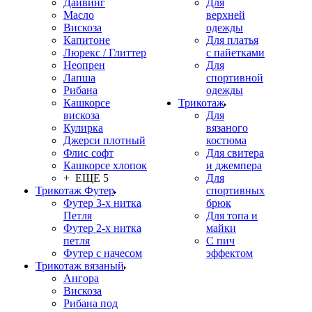
Дайвинг
Для
Масло
верхней
Вискоза
одежды
Капитоне
Для платья
Люрекс / Глиттер
с пайетками
Неопрен
Для
Лапша
спортивной
Рибана
одежды
Кашкорсе
Трикотаж
вискоза
Для
Кулирка
вязаного
Джерси плотный
костюма
Флис софт
Для свитера
Кашкорсе хлопок
и джемпера
+ ЕЩЕ 5
Для
Трикотаж Футер
спортивных
Футер 3-х нитка
брюк
Петля
Для топа и
Футер 2-х нитка
майки
петля
С пич
Футер с начесом
эффектом
Трикотаж вязаный
Ангора
Вискоза
Рибана под