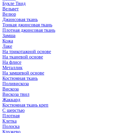
Букле Твид
Вельвет
Велюр
Джинсовая ткань
Тонкая джинсовая ткань
Плотная джинсовая ткань
Замша
Кожа
Лаке
На трикотажной основе
На тканевой основе
На флисе
Металлик
На замшевой основе
Костюмная ткань
Поливискоза
Вискоза
Вискоза твил
Жаккард
Костюмная ткань креп
С шерстью
Плотная
Клетка
Полоска
Кружево