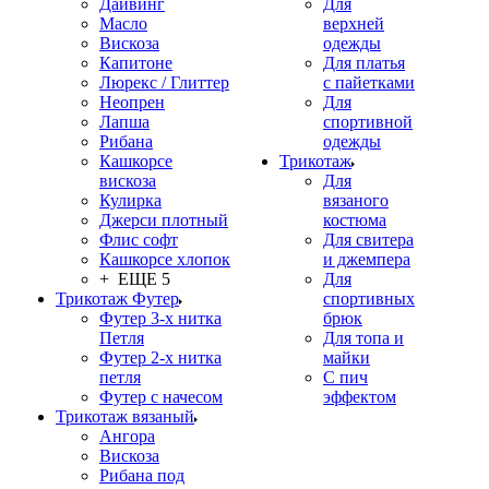
Дайвинг
Для
Масло
верхней
Вискоза
одежды
Капитоне
Для платья
Люрекс / Глиттер
с пайетками
Неопрен
Для
Лапша
спортивной
Рибана
одежды
Кашкорсе
Трикотаж
вискоза
Для
Кулирка
вязаного
Джерси плотный
костюма
Флис софт
Для свитера
Кашкорсе хлопок
и джемпера
+ ЕЩЕ 5
Для
Трикотаж Футер
спортивных
Футер 3-х нитка
брюк
Петля
Для топа и
Футер 2-х нитка
майки
петля
С пич
Футер с начесом
эффектом
Трикотаж вязаный
Ангора
Вискоза
Рибана под