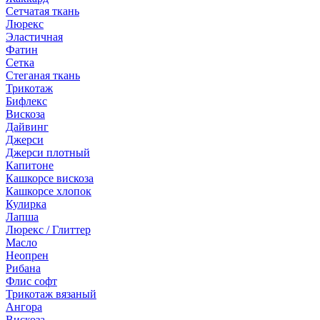
Сетчатая ткань
Люрекс
Эластичная
Фатин
Сетка
Стеганая ткань
Трикотаж
Бифлекс
Вискоза
Дайвинг
Джерси
Джерси плотный
Капитоне
Кашкорсе вискоза
Кашкорсе хлопок
Кулирка
Лапша
Люрекс / Глиттер
Масло
Неопрен
Рибана
Флис софт
Трикотаж вязаный
Ангора
Вискоза