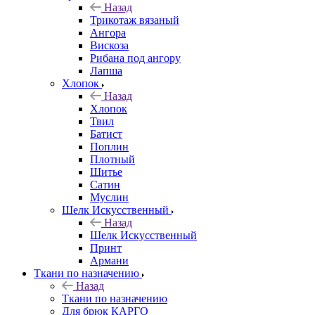
Назад
Трикотаж вязаный
Ангора
Вискоза
Рибана под ангору
Лапша
Хлопок
Назад
Хлопок
Твил
Батист
Поплин
Плотный
Шитье
Сатин
Муслин
Шелк Искусственный
Назад
Шелк Искусственный
Принт
Армани
Ткани по назначению
Назад
Ткани по назначению
Для брюк КАРГО