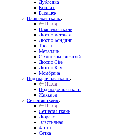
Дубленка
Кролик
Барашек
Плащевая ткань
Назад
Плащевая ткань
Дюспо матовая
Дюспо Бондинг
Таслан
Металлик
С хлопком вискозой
Дюспо Cire
Дюспо Ray
Мембрана
Подкладочная ткань
Назад
Подкладочная ткань
Жаккард
Сетчатая ткань
Назад
Сетчатая ткань
Люрекс
Эластичная
Фатин
Сетка