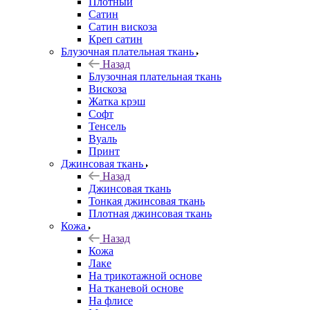
Плотный
Сатин
Сатин вискоза
Креп сатин
Блузочная плательная ткань
Назад
Блузочная плательная ткань
Вискоза
Жатка крэш
Софт
Тенсель
Вуаль
Принт
Джинсовая ткань
Назад
Джинсовая ткань
Тонкая джинсовая ткань
Плотная джинсовая ткань
Кожа
Назад
Кожа
Лаке
На трикотажной основе
На тканевой основе
На флисе