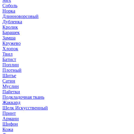
Мех
Соболь
Норка
Длинноворсовый
Дубленка
Кролик
Барашек
Замша
Кружево
Хлопок
Твил
Батист
Поплин
Плотный
Шитье
Сатин
Муслин
Пайетки
Подкладочная ткань
Жаккард
Шелк Искусственный
Принт
Армани
Шифон
Кожа