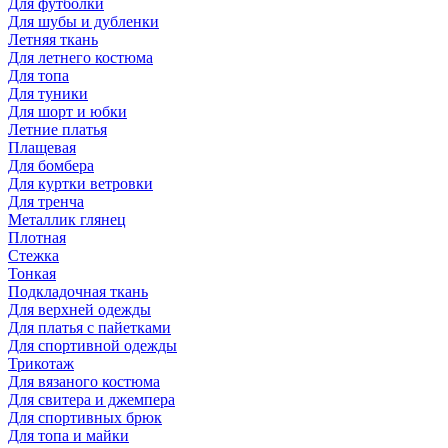
Для футболки
Для шубы и дубленки
Летняя ткань
Для летнего костюма
Для топа
Для туники
Для шорт и юбки
Летние платья
Плащевая
Для бомбера
Для куртки ветровки
Для тренча
Металлик глянец
Плотная
Стежка
Тонкая
Подкладочная ткань
Для верхней одежды
Для платья с пайетками
Для спортивной одежды
Трикотаж
Для вязаного костюма
Для свитера и джемпера
Для спортивных брюк
Для топа и майки