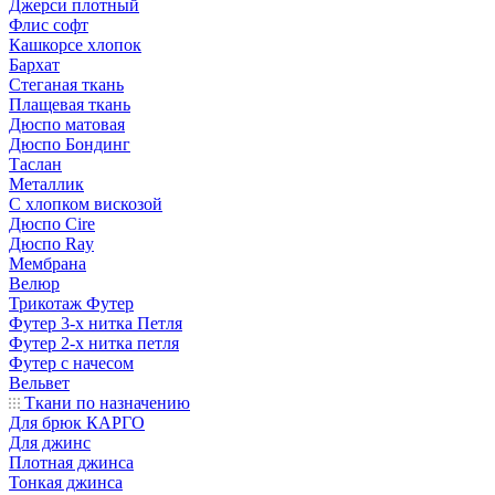
Джерси плотный
Флис софт
Кашкорсе хлопок
Бархат
Стеганая ткань
Плащевая ткань
Дюспо матовая
Дюспо Бондинг
Таслан
Металлик
С хлопком вискозой
Дюспо Cire
Дюспо Ray
Мембрана
Велюр
Трикотаж Футер
Футер 3-х нитка Петля
Футер 2-х нитка петля
Футер с начесом
Вельвет
Ткани по назначению
Для брюк КАРГО
Для джинс
Плотная джинса
Тонкая джинса