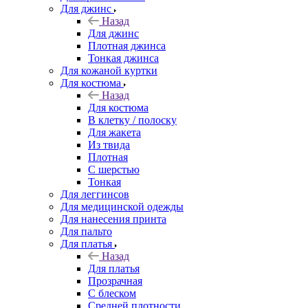
Для джинс
Назад
Для джинс
Плотная джинса
Тонкая джинса
Для кожаной куртки
Для костюма
Назад
Для костюма
В клетку / полоску
Для жакета
Из твида
Плотная
С шерстью
Тонкая
Для леггинсов
Для медицинской одежды
Для нанесения принта
Для пальто
Для платья
Назад
Для платья
Прозрачная
С блеском
Средней плотности