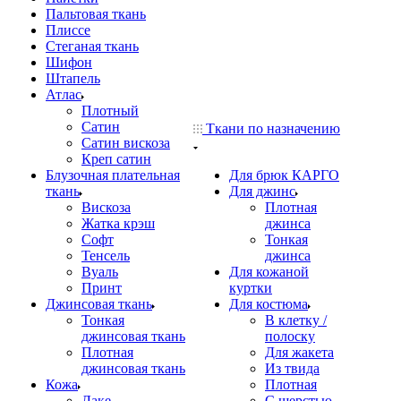
Пальтовая ткань
Плиссе
Стеганая ткань
Шифон
Штапель
Атлас
Плотный
Сатин
Ткани по назначению
Сатин вискоза
Креп сатин
Блузочная плательная
Для брюк КАРГО
ткань
Для джинс
Вискоза
Плотная
Жатка крэш
джинса
Софт
Тонкая
Тенсель
джинса
Вуаль
Для кожаной
Принт
куртки
Джинсовая ткань
Для костюма
Тонкая
В клетку /
джинсовая ткань
полоску
Плотная
Для жакета
джинсовая ткань
Из твида
Кожа
Плотная
Лаке
С шерстью