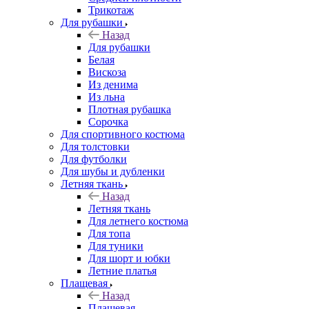
Трикотаж
Для рубашки
Назад
Для рубашки
Белая
Вискоза
Из денима
Из льна
Плотная рубашка
Сорочка
Для спортивного костюма
Для толстовки
Для футболки
Для шубы и дубленки
Летняя ткань
Назад
Летняя ткань
Для летнего костюма
Для топа
Для туники
Для шорт и юбки
Летние платья
Плащевая
Назад
Плащевая