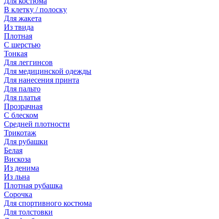
Для костюма
В клетку / полоску
Для жакета
Из твида
Плотная
С шерстью
Тонкая
Для леггинсов
Для медицинской одежды
Для нанесения принта
Для пальто
Для платья
Прозрачная
С блеском
Средней плотности
Трикотаж
Для рубашки
Белая
Вискоза
Из денима
Из льна
Плотная рубашка
Сорочка
Для спортивного костюма
Для толстовки