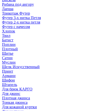
Рибана под ангору
Лапша
Трикотаж Футер
Футер 3-х нитка Петля
Футер 2-х нитка петля
Футер с начесом
Хлопок
Твил
Батист
Поплин
Плотный
Шитье
Сатин
Муслин
Шелк Искусственный
Принт
Армани
Шифон
Штапель
Для брюк КАРГО
Для джинс
Плотная джинса
Тонкая джинса
Для кожаной куртки