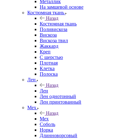
Металлик
На замшевой основе
Костюмная ткань
Назад
Костюмная ткань
Поливискоза
Вискоза
Вискоза твил
Жаккард
Креп
С шерстью
Плотная
Клетка
Полоска
Лен
Назад
Лен
Лен однотонный
Лен принтованный
Мех
Назад
Мех
Соболь
Норка
Длинноворсовый