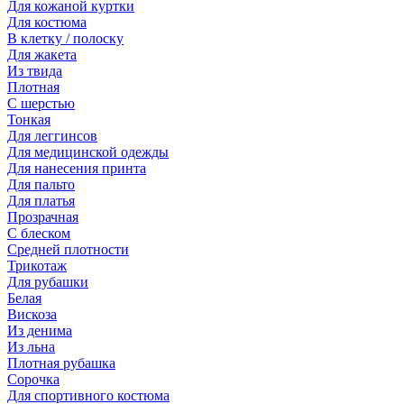
Для кожаной куртки
Для костюма
В клетку / полоску
Для жакета
Из твида
Плотная
С шерстью
Тонкая
Для леггинсов
Для медицинской одежды
Для нанесения принта
Для пальто
Для платья
Прозрачная
С блеском
Средней плотности
Трикотаж
Для рубашки
Белая
Вискоза
Из денима
Из льна
Плотная рубашка
Сорочка
Для спортивного костюма