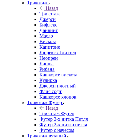
Трикотаж
Назад
Трикотаж
Джерси
Бифлекс
Дайвинг
Масло
Вискоза
Капитоне
Люрекс / Глиттер
Неопрен
Лапша
Рибана
Кашкорсе вискоза
Кулирка
Джерси плотный
Флис софт
Кашкорсе хлопок
Трикотаж Футер
Назад
Трикотаж Футер
Футер 3-х нитка Петля
Футер 2-х нитка петля
Футер с начесом
Трикотаж вязаный