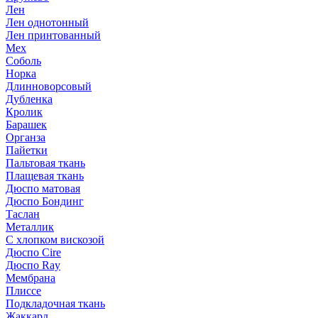
Лен
Лен однотонный
Лен принтованный
Мех
Соболь
Норка
Длинноворсовый
Дубленка
Кролик
Барашек
Органза
Пайетки
Пальтовая ткань
Плащевая ткань
Дюспо матовая
Дюспо Бондинг
Таслан
Металлик
С хлопком вискозой
Дюспо Cire
Дюспо Ray
Мембрана
Плиссе
Подкладочная ткань
Жаккард