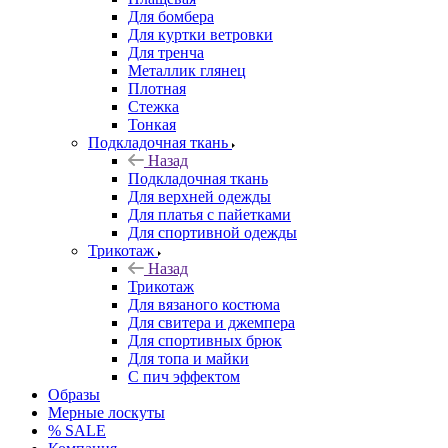
Для бомбера
Для куртки ветровки
Для тренча
Металлик глянец
Плотная
Стежка
Тонкая
Подкладочная ткань
Назад
Подкладочная ткань
Для верхней одежды
Для платья с пайетками
Для спортивной одежды
Трикотаж
Назад
Трикотаж
Для вязаного костюма
Для свитера и джемпера
Для спортивных брюк
Для топа и майки
С пич эффектом
Образы
Мерные лоскуты
% SALE