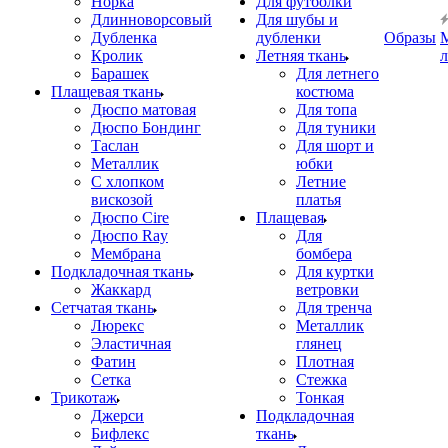
Норка
Для футболки
Длинноворсовый
Для шубы и
Дубленка
дубленки
Образы
Кролик
Летняя ткань
Барашек
Для летнего
Плащевая ткань
костюма
Дюспо матовая
Для топа
Дюспо Бондинг
Для туники
Таслан
Для шорт и
Металлик
юбки
С хлопком
Летние
вискозой
платья
Дюспо Cire
Плащевая
Дюспо Ray
Для
Мембрана
бомбера
Подкладочная ткань
Для куртки
Жаккард
ветровки
Сетчатая ткань
Для тренча
Люрекс
Металлик
Эластичная
глянец
Фатин
Плотная
Сетка
Стежка
Трикотаж
Тонкая
Джерси
Подкладочная
Бифлекс
ткань