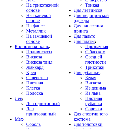
На трикотажной
Тонкая
основе
Для леггинсов
На тканевой
Для медицинской
основе
одежды
На флисе
Для нанесения
Металлик
принта
На замшевой
Для пальто
основе
Для платья
Костюмная ткань
Прозрачная
Поливискоза
С блеском
Вискоза
Средней
Вискоза твил
плотности
Жаккард
Трикотаж
Креп
Для рубашки
С шерстью
Белая
Плотная
Вискоза
Клетка
Из денима
Полоска
Из льна
Лен
Плотная
Лен однотонный
рубашка
Лен
Сорочка
принтованный
Для спортивного
Мех
костюма
Соболь
Для толстовки