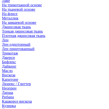
Лаке
На трикотажной основе
На тканевой основе
На флисе
Металлик
На замшевой основе
Джинсовая ткань
Тонкая джинсовая ткань
Плотная джинсовая ткань
Лен
Лен однотонный
Лен принтованный
Трикотаж
Джерси
Бифлекс
Дайвинг
Масло
Вискоза
Капитоне
Люрекс / Глиттер
Неопрен
Лапша
Рибана
Кашкорсе вискоза
Кулирка