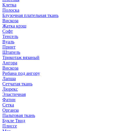
Клетка
Полоска
Блузочная плательная ткань
Вискоза
Жатка крэш
Софт
Тенсель
Вуаль
Принт
Штапель
Трикотаж вязаный
Ангора
Вискоза
Рибана под ангору
Лапша
Сетчатая ткань
Люрекс
Эластичная
Фатин
Сетка
Органза
Пальтовая ткань
Букле Твид
Плиссе