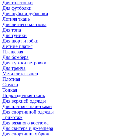
Для толстовки
Для футболки
Для шубы и дубленки
Летняя ткань
Для летнего костюма
Для топа
Для туники
Для шорт и юбки
Летние платья
Плащевая
Для бомбера
Для куртки ветровки
Для тренча
Металлик глянец
Плотная
Стежка
Тонкая
Подкладочная ткань
Для верхней одежды
Для платья с пайетками
Для спортивной одежды
Трикотаж
Для вязаного костюма
Для свитера и джемпера
Для спортивных брюк