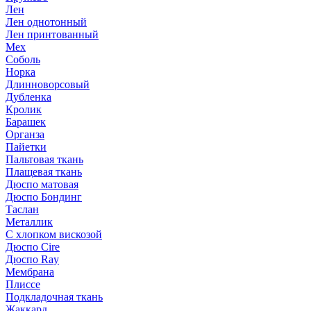
Лен
Лен однотонный
Лен принтованный
Мех
Соболь
Норка
Длинноворсовый
Дубленка
Кролик
Барашек
Органза
Пайетки
Пальтовая ткань
Плащевая ткань
Дюспо матовая
Дюспо Бондинг
Таслан
Металлик
С хлопком вискозой
Дюспо Cire
Дюспо Ray
Мембрана
Плиссе
Подкладочная ткань
Жаккард