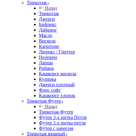
Трикотаж
Назад
Трикотаж
Джерси
Бифлекс
Дайвинг
Масло
Вискоза
Капитоне
Люрекс / Глиттер
Неопрен
Лапша
Рибана
Кашкорсе вискоза
Кулирка
Джерси плотный
Флис софт
Кашкорсе хлопок
Трикотаж Футер
Назад
Трикотаж Футер
Футер 3-х нитка Петля
Футер 2-х нитка петля
Футер с начесом
Трикотаж вязаный