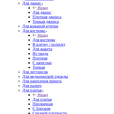
Для джинс
Назад
Для джинс
Плотная джинса
Тонкая джинса
Для кожаной куртки
Для костюма
Назад
Для костюма
В клетку / полоску
Для жакета
Из твида
Плотная
С шерстью
Тонкая
Для леггинсов
Для медицинской одежды
Для нанесения принта
Для пальто
Для платья
Назад
Для платья
Прозрачная
С блеском
Средней плотности