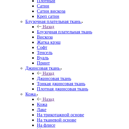
Плотный
Сатин
Сатин вискоза
Креп сатин
Блузочная плательная ткань
Назад
Блузочная плательная ткань
Вискоза
Жатка крэш
Софт
Тенсель
Вуаль
Принт
Джинсовая ткань
Назад
Джинсовая ткань
Тонкая джинсовая ткань
Плотная джинсовая ткань
Кожа
Назад
Кожа
Лаке
На трикотажной основе
На тканевой основе
На флисе