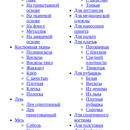
На трикотажной
Тонкая
основе
Для леггинсов
На тканевой
Для медицинской
основе
одежды
На флисе
Для нанесения
Металлик
принта
На замшевой
Для пальто
основе
Для платья
Костюмная ткань
Прозрачная
Поливискоза
С блеском
Вискоза
Средней
Вискоза твил
плотности
Жаккард
Трикотаж
Креп
Для рубашки
С шерстью
Белая
Плотная
Вискоза
Клетка
Из денима
Полоска
Из льна
Лен
Плотная
Лен однотонный
рубашка
Лен
Сорочка
принтованный
Для спортивного
Мех
костюма
Соболь
Для толстовки