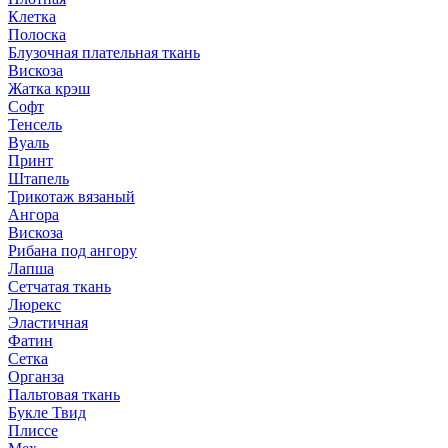
Клетка
Полоска
Блузочная плательная ткань
Вискоза
Жатка крэш
Софт
Тенсель
Вуаль
Принт
Штапель
Трикотаж вязаный
Ангора
Вискоза
Рибана под ангору
Лапша
Сетчатая ткань
Люрекс
Эластичная
Фатин
Сетка
Органза
Пальтовая ткань
Букле Твид
Плиссе