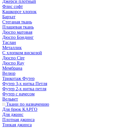
Джерси плотный
Флис софт
Кашкорсе хлопок
Бархат
Стеганая ткань
Плащевая ткань
Дюспо матовая
Дюспо Бондинг
Таслан
Металлик
С хлопком вискозой
Дюспо Cire
Дюспо Ray
Мембрана
Велюр
Трикотаж Футер
Футер 3-х нитка Петля
Футер 2-х нитка петля
Футер с начесом
Вельвет
Ткани по назначению
Для брюк КАРГО
Для джинс
Плотная джинса
Тонкая джинса