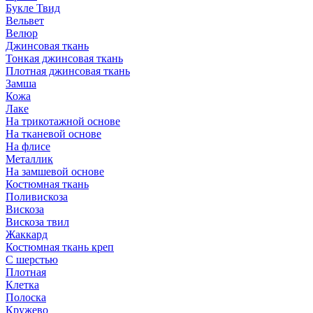
Букле Твид
Вельвет
Велюр
Джинсовая ткань
Тонкая джинсовая ткань
Плотная джинсовая ткань
Замша
Кожа
Лаке
На трикотажной основе
На тканевой основе
На флисе
Металлик
На замшевой основе
Костюмная ткань
Поливискоза
Вискоза
Вискоза твил
Жаккард
Костюмная ткань креп
С шерстью
Плотная
Клетка
Полоска
Кружево