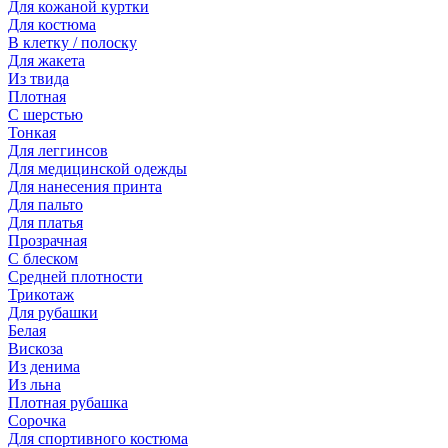
Для кожаной куртки
Для костюма
В клетку / полоску
Для жакета
Из твида
Плотная
С шерстью
Тонкая
Для леггинсов
Для медицинской одежды
Для нанесения принта
Для пальто
Для платья
Прозрачная
С блеском
Средней плотности
Трикотаж
Для рубашки
Белая
Вискоза
Из денима
Из льна
Плотная рубашка
Сорочка
Для спортивного костюма