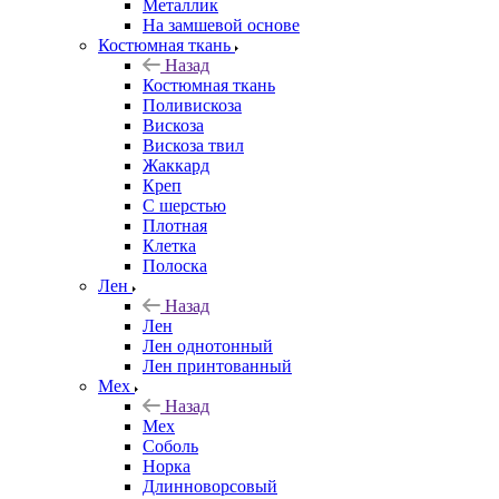
Металлик
На замшевой основе
Костюмная ткань
Назад
Костюмная ткань
Поливискоза
Вискоза
Вискоза твил
Жаккард
Креп
С шерстью
Плотная
Клетка
Полоска
Лен
Назад
Лен
Лен однотонный
Лен принтованный
Мех
Назад
Мех
Соболь
Норка
Длинноворсовый