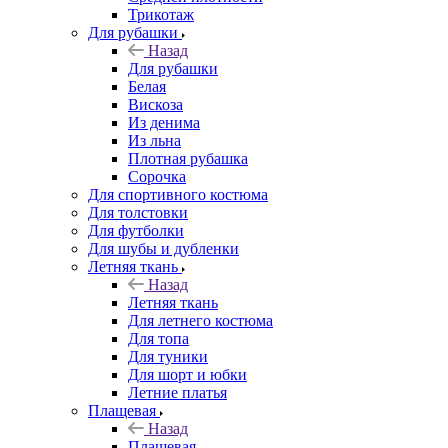
Трикотаж
Для рубашки
Назад
Для рубашки
Белая
Вискоза
Из денима
Из льна
Плотная рубашка
Сорочка
Для спортивного костюма
Для толстовки
Для футболки
Для шубы и дубленки
Летняя ткань
Назад
Летняя ткань
Для летнего костюма
Для топа
Для туники
Для шорт и юбки
Летние платья
Плащевая
Назад
Плащевая