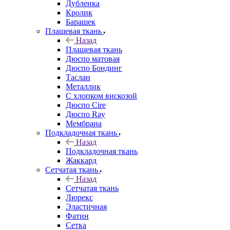
Дубленка
Кролик
Барашек
Плащевая ткань
Назад
Плащевая ткань
Дюспо матовая
Дюспо Бондинг
Таслан
Металлик
С хлопком вискозой
Дюспо Cire
Дюспо Ray
Мембрана
Подкладочная ткань
Назад
Подкладочная ткань
Жаккард
Сетчатая ткань
Назад
Сетчатая ткань
Люрекс
Эластичная
Фатин
Сетка