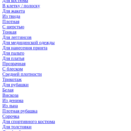
Для костюма
В клетку / полоску
Для жакета
Из твида
Плотная
С шерстью
Тонкая
Для леггинсов
Для медицинской одежды
Для нанесения принта
Для пальто
Для платья
Прозрачная
С блеском
Средней плотности
Трикотаж
Для рубашки
Белая
Вискоза
Из денима
Из льна
Плотная рубашка
Сорочка
Для спортивного костюма
Для толстовки