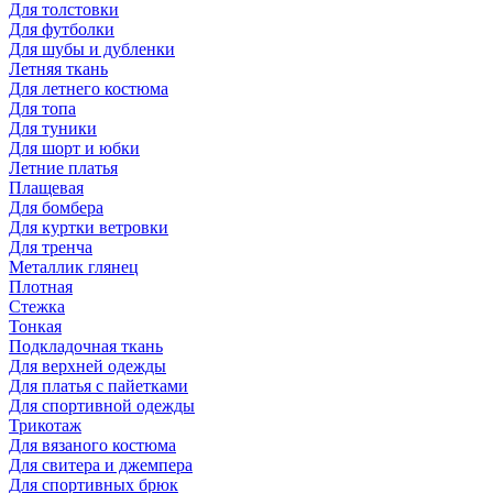
Для толстовки
Для футболки
Для шубы и дубленки
Летняя ткань
Для летнего костюма
Для топа
Для туники
Для шорт и юбки
Летние платья
Плащевая
Для бомбера
Для куртки ветровки
Для тренча
Металлик глянец
Плотная
Стежка
Тонкая
Подкладочная ткань
Для верхней одежды
Для платья с пайетками
Для спортивной одежды
Трикотаж
Для вязаного костюма
Для свитера и джемпера
Для спортивных брюк