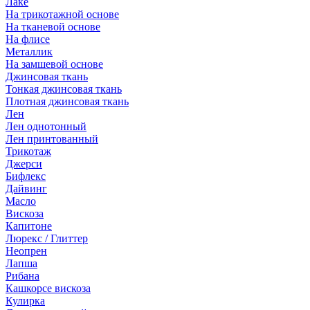
Лаке
На трикотажной основе
На тканевой основе
На флисе
Металлик
На замшевой основе
Джинсовая ткань
Тонкая джинсовая ткань
Плотная джинсовая ткань
Лен
Лен однотонный
Лен принтованный
Трикотаж
Джерси
Бифлекс
Дайвинг
Масло
Вискоза
Капитоне
Люрекс / Глиттер
Неопрен
Лапша
Рибана
Кашкорсе вискоза
Кулирка