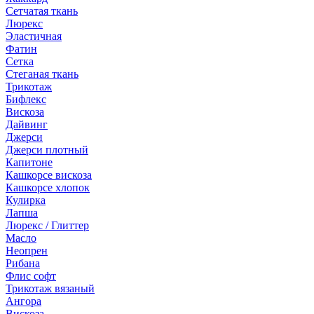
Сетчатая ткань
Люрекс
Эластичная
Фатин
Сетка
Стеганая ткань
Трикотаж
Бифлекс
Вискоза
Дайвинг
Джерси
Джерси плотный
Капитоне
Кашкорсе вискоза
Кашкорсе хлопок
Кулирка
Лапша
Люрекс / Глиттер
Масло
Неопрен
Рибана
Флис софт
Трикотаж вязаный
Ангора
Вискоза