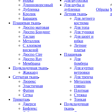
Норка
Для футболки
Длинноворсовый
Для шубы и
Дубленка
дубленки
Образы
Кролик
Летняя ткань
Барашек
Для летнего
Плащевая ткань
костюма
Дюспо матовая
Для топа
Дюспо Бондинг
Для туники
Таслан
Для шорт и
Металлик
юбки
С хлопком
Летние
вискозой
платья
Дюспо Cire
Плащевая
Дюспо Ray
Для
Мембрана
бомбера
Подкладочная ткань
Для куртки
Жаккард
ветровки
Сетчатая ткань
Для тренча
Люрекс
Металлик
Эластичная
глянец
Фатин
Плотная
Сетка
Стежка
Трикотаж
Тонкая
Джерси
Подкладочная
Бифлекс
ткань