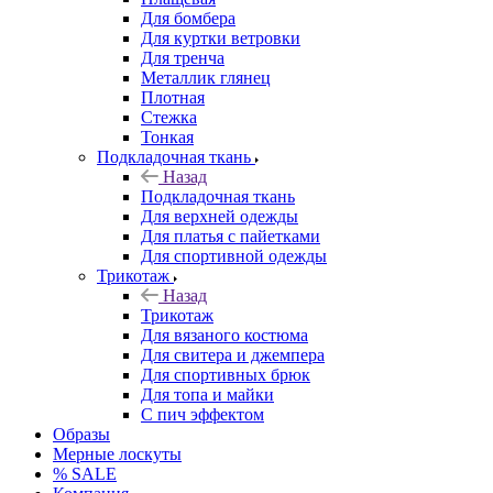
Для бомбера
Для куртки ветровки
Для тренча
Металлик глянец
Плотная
Стежка
Тонкая
Подкладочная ткань
Назад
Подкладочная ткань
Для верхней одежды
Для платья с пайетками
Для спортивной одежды
Трикотаж
Назад
Трикотаж
Для вязаного костюма
Для свитера и джемпера
Для спортивных брюк
Для топа и майки
С пич эффектом
Образы
Мерные лоскуты
% SALE