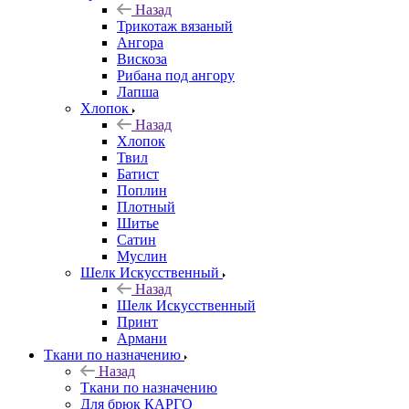
Назад
Трикотаж вязаный
Ангора
Вискоза
Рибана под ангору
Лапша
Хлопок
Назад
Хлопок
Твил
Батист
Поплин
Плотный
Шитье
Сатин
Муслин
Шелк Искусственный
Назад
Шелк Искусственный
Принт
Армани
Ткани по назначению
Назад
Ткани по назначению
Для брюк КАРГО