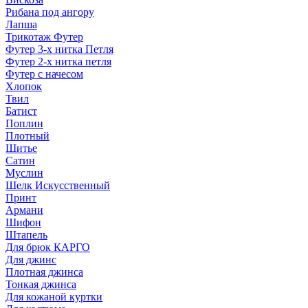
Рибана под ангору
Лапша
Трикотаж Футер
Футер 3-х нитка Петля
Футер 2-х нитка петля
Футер с начесом
Хлопок
Твил
Батист
Поплин
Плотный
Шитье
Сатин
Муслин
Шелк Искусственный
Принт
Армани
Шифон
Штапель
Для брюк КАРГО
Для джинс
Плотная джинса
Тонкая джинса
Для кожаной куртки