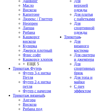
Дайвинг
Для
Масло
верхней
Вискоза
одежды
Капитоне
Для платья
Люрекс / Глиттер
с пайетками
Неопрен
Для
Лапша
спортивной
Рибана
одежды
Кашкорсе
Трикотаж
вискоза
Для
Кулирка
вязаного
Джерси плотный
костюма
Флис софт
Для свитера
Кашкорсе хлопок
и джемпера
+ ЕЩЕ 5
Для
Трикотаж Футер
спортивных
Футер 3-х нитка
брюк
Петля
Для топа и
Футер 2-х нитка
майки
петля
С пич
Футер с начесом
эффектом
Трикотаж вязаный
Ангора
Вискоза
Рибана под