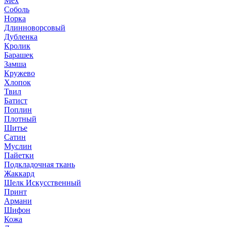
Мех
Соболь
Норка
Длинноворсовый
Дубленка
Кролик
Барашек
Замша
Кружево
Хлопок
Твил
Батист
Поплин
Плотный
Шитье
Сатин
Муслин
Пайетки
Подкладочная ткань
Жаккард
Шелк Искусственный
Принт
Армани
Шифон
Кожа