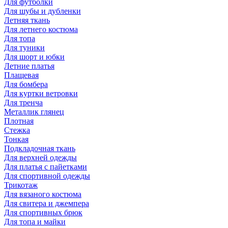
Для футболки
Для шубы и дубленки
Летняя ткань
Для летнего костюма
Для топа
Для туники
Для шорт и юбки
Летние платья
Плащевая
Для бомбера
Для куртки ветровки
Для тренча
Металлик глянец
Плотная
Стежка
Тонкая
Подкладочная ткань
Для верхней одежды
Для платья с пайетками
Для спортивной одежды
Трикотаж
Для вязаного костюма
Для свитера и джемпера
Для спортивных брюк
Для топа и майки