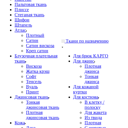
Пальтовая ткань
Плиссе
Стеганая ткань
Шифон
Штапель
Атлас
Плотный
Сатин
Ткани по назначению
Сатин вискоза
Креп сатин
Блузочная плательная
Для брюк КАРГО
ткань
Для джинс
Вискоза
Плотная
Жатка крэш
джинса
Софт
Тонкая
Тенсель
джинса
Вуаль
Для кожаной
Принт
куртки
Джинсовая ткань
Для костюма
Тонкая
В клетку /
джинсовая ткань
полоску
Плотная
Для жакета
джинсовая ткань
Из твида
Кожа
Плотная
Лаке
С шерстью