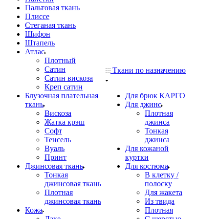
Пальтовая ткань
Плиссе
Стеганая ткань
Шифон
Штапель
Атлас
Плотный
Сатин
Ткани по назначению
Сатин вискоза
Креп сатин
Блузочная плательная
Для брюк КАРГО
ткань
Для джинс
Вискоза
Плотная
Жатка крэш
джинса
Софт
Тонкая
Тенсель
джинса
Вуаль
Для кожаной
Принт
куртки
Джинсовая ткань
Для костюма
Тонкая
В клетку /
джинсовая ткань
полоску
Плотная
Для жакета
джинсовая ткань
Из твида
Кожа
Плотная
Лаке
С шерстью