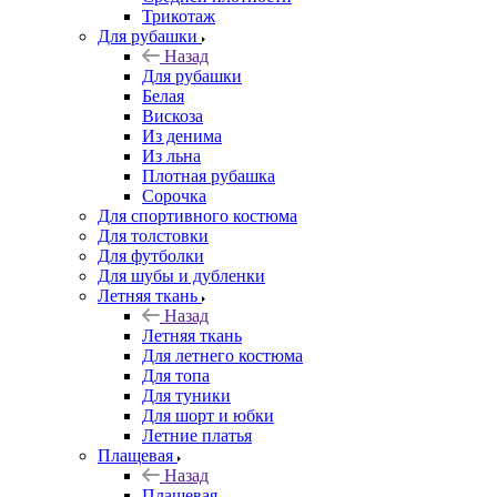
Трикотаж
Для рубашки
Назад
Для рубашки
Белая
Вискоза
Из денима
Из льна
Плотная рубашка
Сорочка
Для спортивного костюма
Для толстовки
Для футболки
Для шубы и дубленки
Летняя ткань
Назад
Летняя ткань
Для летнего костюма
Для топа
Для туники
Для шорт и юбки
Летние платья
Плащевая
Назад
Плащевая