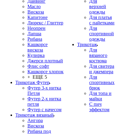
Дайвинг
Для
Масло
верхней
Вискоза
одежды
Капитоне
Для платья
Люрекс / Глиттер
с пайетками
Неопрен
Для
Лапша
спортивной
Рибана
одежды
Кашкорсе
Трикотаж
вискоза
Для
Кулирка
вязаного
Джерси плотный
костюма
Флис софт
Для свитера
Кашкорсе хлопок
и джемпера
+ ЕЩЕ 5
Для
Трикотаж Футер
спортивных
Футер 3-х нитка
брюк
Петля
Для топа и
Футер 2-х нитка
майки
петля
С пич
Футер с начесом
эффектом
Трикотаж вязаный
Ангора
Вискоза
Рибана под