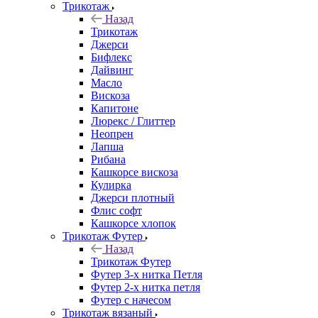
Трикотаж
Назад
Трикотаж
Джерси
Бифлекс
Дайвинг
Масло
Вискоза
Капитоне
Люрекс / Глиттер
Неопрен
Лапша
Рибана
Кашкорсе вискоза
Кулирка
Джерси плотный
Флис софт
Кашкорсе хлопок
Трикотаж Футер
Назад
Трикотаж Футер
Футер 3-х нитка Петля
Футер 2-х нитка петля
Футер с начесом
Трикотаж вязаный