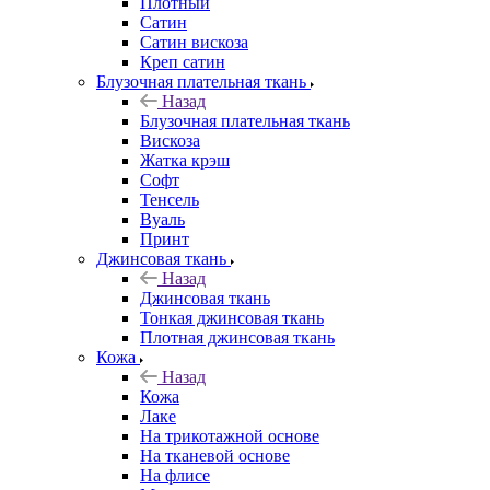
Плотный
Сатин
Сатин вискоза
Креп сатин
Блузочная плательная ткань
Назад
Блузочная плательная ткань
Вискоза
Жатка крэш
Софт
Тенсель
Вуаль
Принт
Джинсовая ткань
Назад
Джинсовая ткань
Тонкая джинсовая ткань
Плотная джинсовая ткань
Кожа
Назад
Кожа
Лаке
На трикотажной основе
На тканевой основе
На флисе