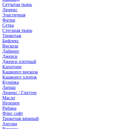
Сетчатая ткань
Люрекс
Эластичная
Фатин
Сетка
Стеганая ткань
Трикотаж
Бифлекс
Вискоза
Дайвинг
Джерси
Джерси плотный
Капитоне
Кашкорсе вискоза
Кашкорсе хлопок
Кулирка
Лапша
Люрекс / Глиттер
Масло
Неопрен
Рибана
Флис софт
Трикотаж вязаный
Ангора
Вискоза