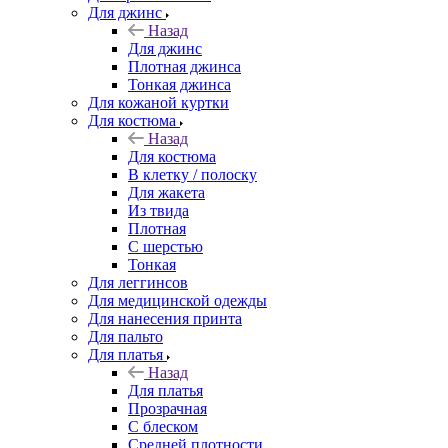
Для джинс
Назад
Для джинс
Плотная джинса
Тонкая джинса
Для кожаной куртки
Для костюма
Назад
Для костюма
В клетку / полоску
Для жакета
Из твида
Плотная
С шерстью
Тонкая
Для леггинсов
Для медицинской одежды
Для нанесения принта
Для пальто
Для платья
Назад
Для платья
Прозрачная
С блеском
Средней плотности