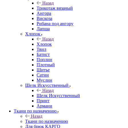
Назад
Трикотаж вязаный
Ангора
Вискоза
Рибана под ангору
Лапша
Хлопок
Назад
Хлопок
Твил
Батист
Поплин
Плотный
Шитье
Сатин
Муслин
Шелк Искусственный
Назад
Шелк Искусственный
Принт
Армани
Ткани по назначению
Назад
Ткани по назначению
Для брюк КАРГО