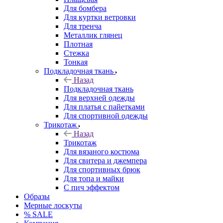
Для бомбера
Для куртки ветровки
Для тренча
Металлик глянец
Плотная
Стежка
Тонкая
Подкладочная ткань
Назад
Подкладочная ткань
Для верхней одежды
Для платья с пайетками
Для спортивной одежды
Трикотаж
Назад
Трикотаж
Для вязаного костюма
Для свитера и джемпера
Для спортивных брюк
Для топа и майки
С пич эффектом
Образы
Мерные лоскуты
% SALE