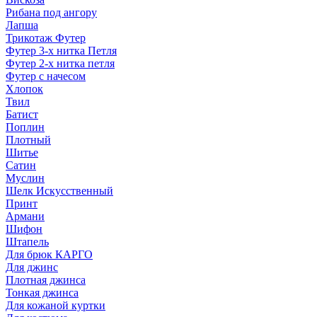
Рибана под ангору
Лапша
Трикотаж Футер
Футер 3-х нитка Петля
Футер 2-х нитка петля
Футер с начесом
Хлопок
Твил
Батист
Поплин
Плотный
Шитье
Сатин
Муслин
Шелк Искусственный
Принт
Армани
Шифон
Штапель
Для брюк КАРГО
Для джинс
Плотная джинса
Тонкая джинса
Для кожаной куртки