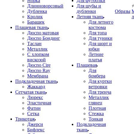
Норка
Для футболки
Длинноворсовый
Для шубы и
Дубленка
дубленки
Образы
Кролик
Летняя ткань
Барашек
Для летнего
Плащевая ткань
костюма
Дюспо матовая
Для топа
Дюспо Бондинг
Для туники
Таслан
Для шорт и
Металлик
юбки
С хлопком
Летние
вискозой
платья
Дюспо Cire
Плащевая
Дюспо Ray
Для
Мембрана
бомбера
Подкладочная ткань
Для куртки
Жаккард
ветровки
Сетчатая ткань
Для тренча
Люрекс
Металлик
Эластичная
глянец
Фатин
Плотная
Сетка
Стежка
Трикотаж
Тонкая
Джерси
Подкладочная
Бифлекс
ткань