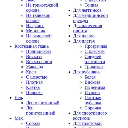
На трикотажной
Тонкая
основе
Для леггинсов
На тканевой
Для медицинской
основе
одежды
На флисе
Для нанесения
Металлик
принта
На замшевой
Для пальто
основе
Для платья
Костюмная ткань
Прозрачная
Поливискоза
С блеском
Вискоза
Средней
Вискоза твил
плотности
Жаккард
Трикотаж
Креп
Для рубашки
С шерстью
Белая
Плотная
Вискоза
Клетка
Из денима
Полоска
Из льна
Лен
Плотная
Лен однотонный
рубашка
Лен
Сорочка
принтованный
Для спортивного
Мех
костюма
Соболь
Для толстовки