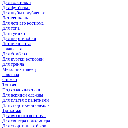
Для толстовки
Для футболки
Для шубы и дубленки
Летняя ткань
Для летнего костюма
Для топа
Для туники
Для шорт и юбки
Летние платья
Плащевая
Для бомбера
Для куртки ветровки
Для тренча
Металлик глянец
Плотная
Стежка
Тонкая
Подкладочная ткань
Для верхней одежды
Для платья с пайетками
Для спортивной одежды
Трикотаж
Для вязаного костюма
Для свитера и джемпера
Для спортивных брюк