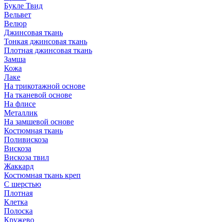
Букле Твид
Вельвет
Велюр
Джинсовая ткань
Тонкая джинсовая ткань
Плотная джинсовая ткань
Замша
Кожа
Лаке
На трикотажной основе
На тканевой основе
На флисе
Металлик
На замшевой основе
Костюмная ткань
Поливискоза
Вискоза
Вискоза твил
Жаккард
Костюмная ткань креп
С шерстью
Плотная
Клетка
Полоска
Кружево