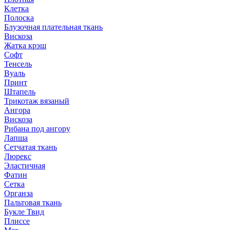
Клетка
Полоска
Блузочная плательная ткань
Вискоза
Жатка крэш
Софт
Тенсель
Вуаль
Принт
Штапель
Трикотаж вязаный
Ангора
Вискоза
Рибана под ангору
Лапша
Сетчатая ткань
Люрекс
Эластичная
Фатин
Сетка
Органза
Пальтовая ткань
Букле Твид
Плиссе