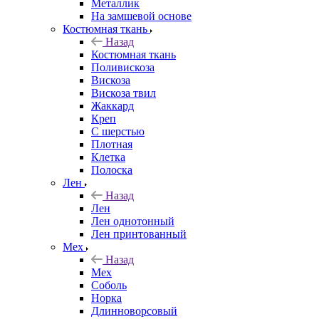
Металлик
На замшевой основе
Костюмная ткань
Назад
Костюмная ткань
Поливискоза
Вискоза
Вискоза твил
Жаккард
Креп
С шерстью
Плотная
Клетка
Полоска
Лен
Назад
Лен
Лен однотонный
Лен принтованный
Мех
Назад
Мех
Соболь
Норка
Длинноворсовый