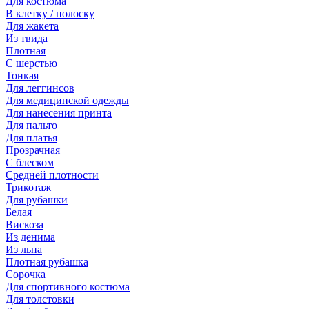
Для костюма
В клетку / полоску
Для жакета
Из твида
Плотная
С шерстью
Тонкая
Для леггинсов
Для медицинской одежды
Для нанесения принта
Для пальто
Для платья
Прозрачная
С блеском
Средней плотности
Трикотаж
Для рубашки
Белая
Вискоза
Из денима
Из льна
Плотная рубашка
Сорочка
Для спортивного костюма
Для толстовки