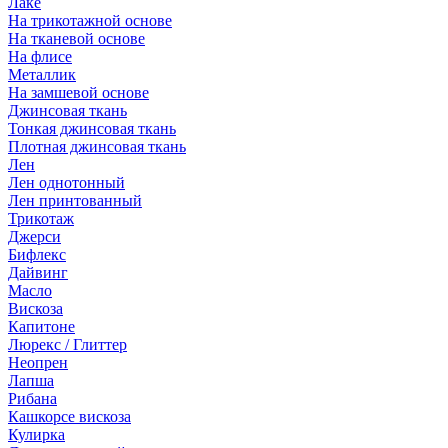
Лаке
На трикотажной основе
На тканевой основе
На флисе
Металлик
На замшевой основе
Джинсовая ткань
Тонкая джинсовая ткань
Плотная джинсовая ткань
Лен
Лен однотонный
Лен принтованный
Трикотаж
Джерси
Бифлекс
Дайвинг
Масло
Вискоза
Капитоне
Люрекс / Глиттер
Неопрен
Лапша
Рибана
Кашкорсе вискоза
Кулирка