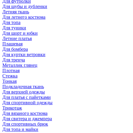
Для футболки
Для шубы и дубленки
Летняя ткань
Для летнего костюма
Для топа
Для туники
Для шорт и юбки
Летние платья
Плащевая
Для бомбера
Для куртки ветровки
Для тренча
Металлик глянец
Плотная
Стежка
Тонкая
Подкладочная ткань
Для верхней одежды
Для платья с пайетками
Для спортивной одежды
Трикотаж
Для вязаного костюма
Для свитера и джемпера
Для спортивных брюк
Для топа и майки