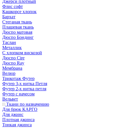
Джерси плотный
Флис софт
Кашкорсе хлопок
Бархат
Стеганая ткань
Плащевая ткань
Дюспо матовая
Дюспо Бондинг
Таслан
Металлик
С хлопком вискозой
Дюспо Cire
Дюспо Ray
Мембрана
Велюр
Трикотаж Футер
Футер 3-х нитка Петля
Футер 2-х нитка петля
Футер с начесом
Вельвет
Ткани по назначению
Для брюк КАРГО
Для джинс
Плотная джинса
Тонкая джинса