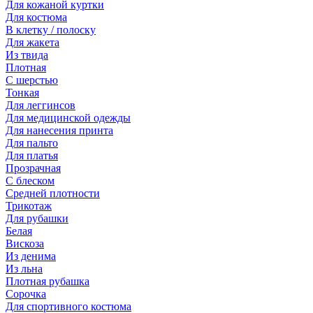
Для кожаной куртки
Для костюма
В клетку / полоску
Для жакета
Из твида
Плотная
С шерстью
Тонкая
Для леггинсов
Для медицинской одежды
Для нанесения принта
Для пальто
Для платья
Прозрачная
С блеском
Средней плотности
Трикотаж
Для рубашки
Белая
Вискоза
Из денима
Из льна
Плотная рубашка
Сорочка
Для спортивного костюма