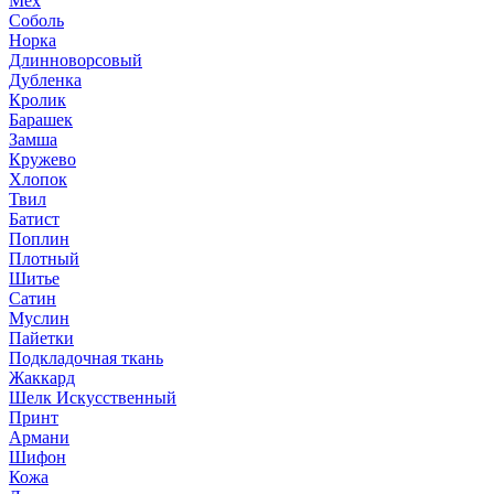
Мех
Соболь
Норка
Длинноворсовый
Дубленка
Кролик
Барашек
Замша
Кружево
Хлопок
Твил
Батист
Поплин
Плотный
Шитье
Сатин
Муслин
Пайетки
Подкладочная ткань
Жаккард
Шелк Искусственный
Принт
Армани
Шифон
Кожа