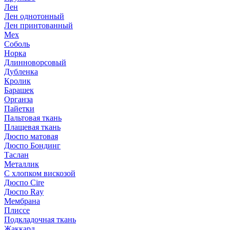
Лен
Лен однотонный
Лен принтованный
Мех
Соболь
Норка
Длинноворсовый
Дубленка
Кролик
Барашек
Органза
Пайетки
Пальтовая ткань
Плащевая ткань
Дюспо матовая
Дюспо Бондинг
Таслан
Металлик
С хлопком вискозой
Дюспо Cire
Дюспо Ray
Мембрана
Плиссе
Подкладочная ткань
Жаккард