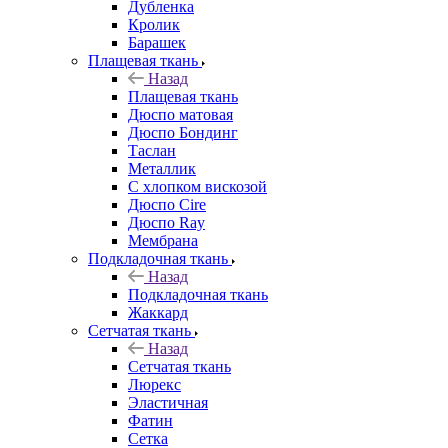
Дубленка
Кролик
Барашек
Плащевая ткань
Назад
Плащевая ткань
Дюспо матовая
Дюспо Бондинг
Таслан
Металлик
С хлопком вискозой
Дюспо Cire
Дюспо Ray
Мембрана
Подкладочная ткань
Назад
Подкладочная ткань
Жаккард
Сетчатая ткань
Назад
Сетчатая ткань
Люрекс
Эластичная
Фатин
Сетка