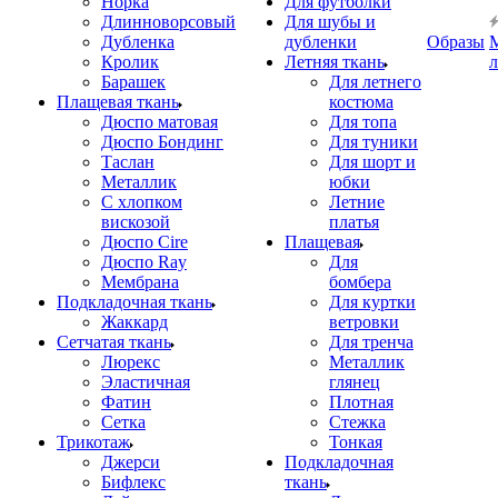
Норка
Для футболки
Длинноворсовый
Для шубы и
Дубленка
дубленки
Образы
Кролик
Летняя ткань
Барашек
Для летнего
Плащевая ткань
костюма
Дюспо матовая
Для топа
Дюспо Бондинг
Для туники
Таслан
Для шорт и
Металлик
юбки
С хлопком
Летние
вискозой
платья
Дюспо Cire
Плащевая
Дюспо Ray
Для
Мембрана
бомбера
Подкладочная ткань
Для куртки
Жаккард
ветровки
Сетчатая ткань
Для тренча
Люрекс
Металлик
Эластичная
глянец
Фатин
Плотная
Сетка
Стежка
Трикотаж
Тонкая
Джерси
Подкладочная
Бифлекс
ткань