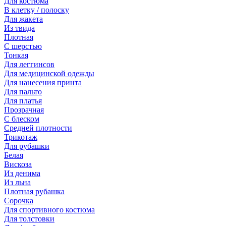
Для костюма
В клетку / полоску
Для жакета
Из твида
Плотная
С шерстью
Тонкая
Для леггинсов
Для медицинской одежды
Для нанесения принта
Для пальто
Для платья
Прозрачная
С блеском
Средней плотности
Трикотаж
Для рубашки
Белая
Вискоза
Из денима
Из льна
Плотная рубашка
Сорочка
Для спортивного костюма
Для толстовки