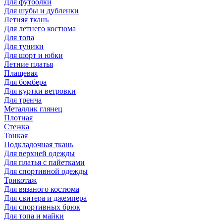
Для футболки
Для шубы и дубленки
Летняя ткань
Для летнего костюма
Для топа
Для туники
Для шорт и юбки
Летние платья
Плащевая
Для бомбера
Для куртки ветровки
Для тренча
Металлик глянец
Плотная
Стежка
Тонкая
Подкладочная ткань
Для верхней одежды
Для платья с пайетками
Для спортивной одежды
Трикотаж
Для вязаного костюма
Для свитера и джемпера
Для спортивных брюк
Для топа и майки