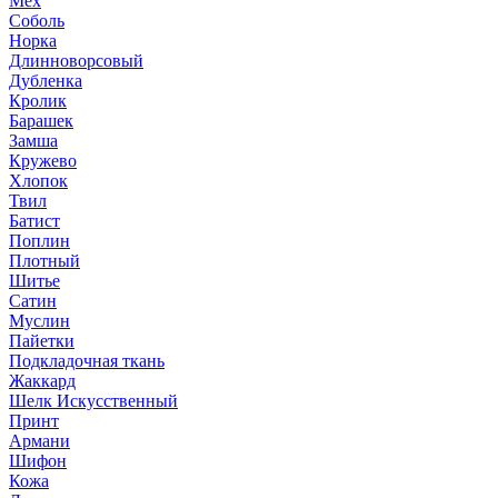
Мех
Соболь
Норка
Длинноворсовый
Дубленка
Кролик
Барашек
Замша
Кружево
Хлопок
Твил
Батист
Поплин
Плотный
Шитье
Сатин
Муслин
Пайетки
Подкладочная ткань
Жаккард
Шелк Искусственный
Принт
Армани
Шифон
Кожа