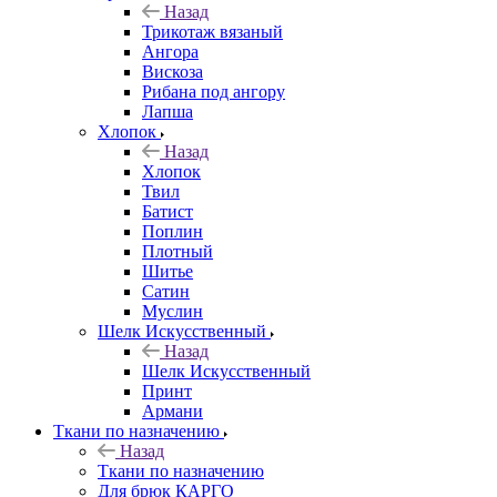
Назад
Трикотаж вязаный
Ангора
Вискоза
Рибана под ангору
Лапша
Хлопок
Назад
Хлопок
Твил
Батист
Поплин
Плотный
Шитье
Сатин
Муслин
Шелк Искусственный
Назад
Шелк Искусственный
Принт
Армани
Ткани по назначению
Назад
Ткани по назначению
Для брюк КАРГО