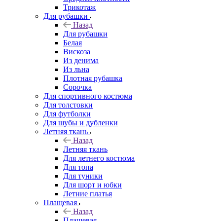
Трикотаж
Для рубашки
Назад
Для рубашки
Белая
Вискоза
Из денима
Из льна
Плотная рубашка
Сорочка
Для спортивного костюма
Для толстовки
Для футболки
Для шубы и дубленки
Летняя ткань
Назад
Летняя ткань
Для летнего костюма
Для топа
Для туники
Для шорт и юбки
Летние платья
Плащевая
Назад
Плащевая