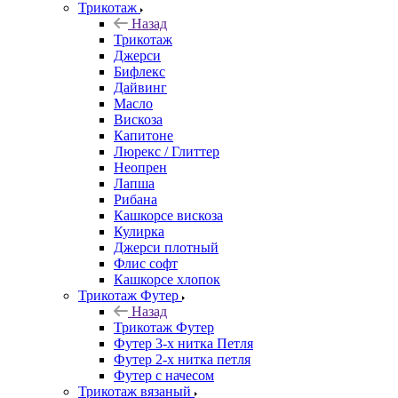
Трикотаж
Назад
Трикотаж
Джерси
Бифлекс
Дайвинг
Масло
Вискоза
Капитоне
Люрекс / Глиттер
Неопрен
Лапша
Рибана
Кашкорсе вискоза
Кулирка
Джерси плотный
Флис софт
Кашкорсе хлопок
Трикотаж Футер
Назад
Трикотаж Футер
Футер 3-х нитка Петля
Футер 2-х нитка петля
Футер с начесом
Трикотаж вязаный