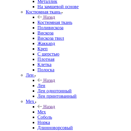
Металлик
На замшевой основе
Костюмная ткань
Назад
Костюмная ткань
Поливискоза
Вискоза
Вискоза твил
Жаккард
Креп
С шерстью
Плотная
Клетка
Полоска
Лен
Назад
Лен
Лен однотонный
Лен принтованный
Мех
Назад
Мех
Соболь
Норка
Длинноворсовый