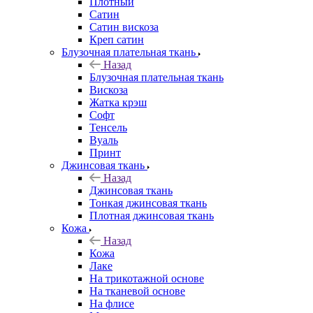
Плотный
Сатин
Сатин вискоза
Креп сатин
Блузочная плательная ткань
Назад
Блузочная плательная ткань
Вискоза
Жатка крэш
Софт
Тенсель
Вуаль
Принт
Джинсовая ткань
Назад
Джинсовая ткань
Тонкая джинсовая ткань
Плотная джинсовая ткань
Кожа
Назад
Кожа
Лаке
На трикотажной основе
На тканевой основе
На флисе