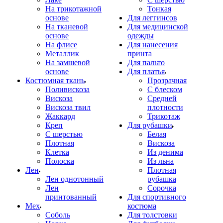
На трикотажной
Тонкая
основе
Для леггинсов
На тканевой
Для медицинской
основе
одежды
На флисе
Для нанесения
Металлик
принта
На замшевой
Для пальто
основе
Для платья
Костюмная ткань
Прозрачная
Поливискоза
С блеском
Вискоза
Средней
Вискоза твил
плотности
Жаккард
Трикотаж
Креп
Для рубашки
С шерстью
Белая
Плотная
Вискоза
Клетка
Из денима
Полоска
Из льна
Лен
Плотная
Лен однотонный
рубашка
Лен
Сорочка
принтованный
Для спортивного
Мех
костюма
Соболь
Для толстовки