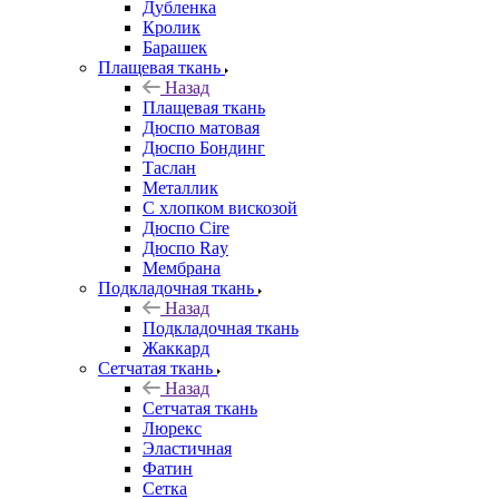
Дубленка
Кролик
Барашек
Плащевая ткань
Назад
Плащевая ткань
Дюспо матовая
Дюспо Бондинг
Таслан
Металлик
С хлопком вискозой
Дюспо Cire
Дюспо Ray
Мембрана
Подкладочная ткань
Назад
Подкладочная ткань
Жаккард
Сетчатая ткань
Назад
Сетчатая ткань
Люрекс
Эластичная
Фатин
Сетка