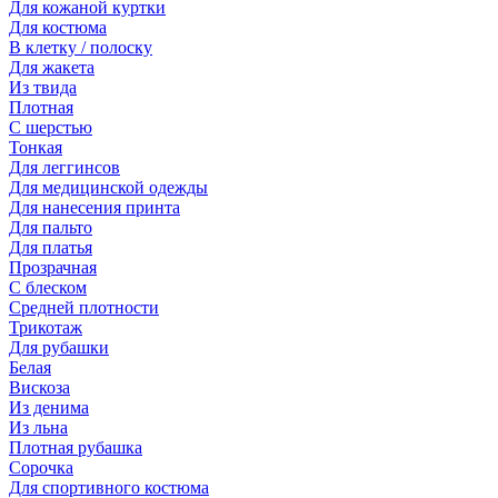
Для кожаной куртки
Для костюма
В клетку / полоску
Для жакета
Из твида
Плотная
С шерстью
Тонкая
Для леггинсов
Для медицинской одежды
Для нанесения принта
Для пальто
Для платья
Прозрачная
С блеском
Средней плотности
Трикотаж
Для рубашки
Белая
Вискоза
Из денима
Из льна
Плотная рубашка
Сорочка
Для спортивного костюма