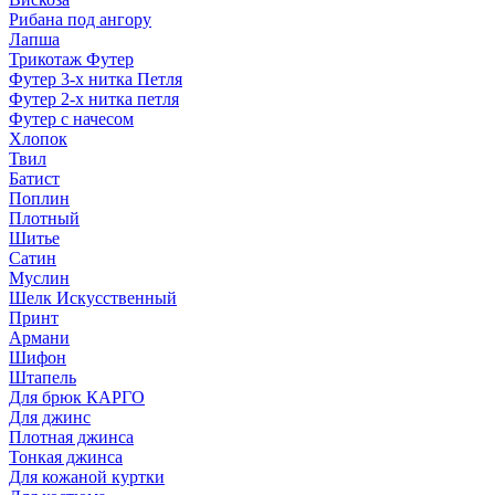
Рибана под ангору
Лапша
Трикотаж Футер
Футер 3-х нитка Петля
Футер 2-х нитка петля
Футер с начесом
Хлопок
Твил
Батист
Поплин
Плотный
Шитье
Сатин
Муслин
Шелк Искусственный
Принт
Армани
Шифон
Штапель
Для брюк КАРГО
Для джинс
Плотная джинса
Тонкая джинса
Для кожаной куртки