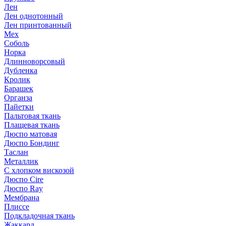
Лен
Лен однотонный
Лен принтованный
Мех
Соболь
Норка
Длинноворсовый
Дубленка
Кролик
Барашек
Органза
Пайетки
Пальтовая ткань
Плащевая ткань
Дюспо матовая
Дюспо Бондинг
Таслан
Металлик
С хлопком вискозой
Дюспо Cire
Дюспо Ray
Мембрана
Плиссе
Подкладочная ткань
Жаккард