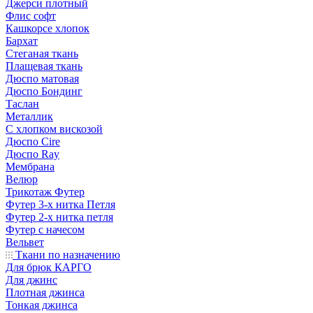
Джерси плотный
Флис софт
Кашкорсе хлопок
Бархат
Стеганая ткань
Плащевая ткань
Дюспо матовая
Дюспо Бондинг
Таслан
Металлик
С хлопком вискозой
Дюспо Cire
Дюспо Ray
Мембрана
Велюр
Трикотаж Футер
Футер 3-х нитка Петля
Футер 2-х нитка петля
Футер с начесом
Вельвет
Ткани по назначению
Для брюк КАРГО
Для джинс
Плотная джинса
Тонкая джинса