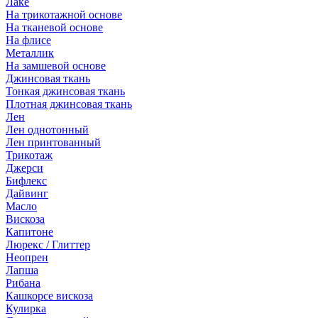
Лаке
На трикотажной основе
На тканевой основе
На флисе
Металлик
На замшевой основе
Джинсовая ткань
Тонкая джинсовая ткань
Плотная джинсовая ткань
Лен
Лен однотонный
Лен принтованный
Трикотаж
Джерси
Бифлекс
Дайвинг
Масло
Вискоза
Капитоне
Люрекс / Глиттер
Неопрен
Лапша
Рибана
Кашкорсе вискоза
Кулирка