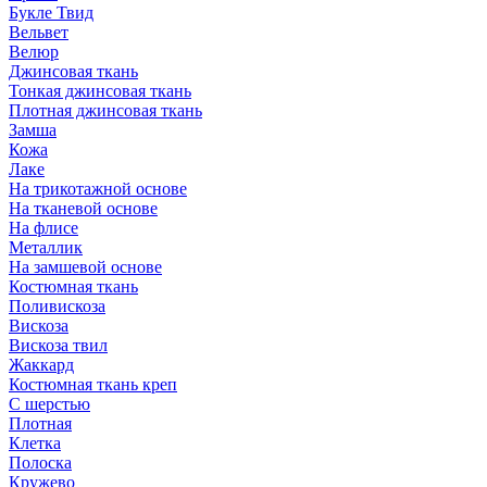
Букле Твид
Вельвет
Велюр
Джинсовая ткань
Тонкая джинсовая ткань
Плотная джинсовая ткань
Замша
Кожа
Лаке
На трикотажной основе
На тканевой основе
На флисе
Металлик
На замшевой основе
Костюмная ткань
Поливискоза
Вискоза
Вискоза твил
Жаккард
Костюмная ткань креп
С шерстью
Плотная
Клетка
Полоска
Кружево