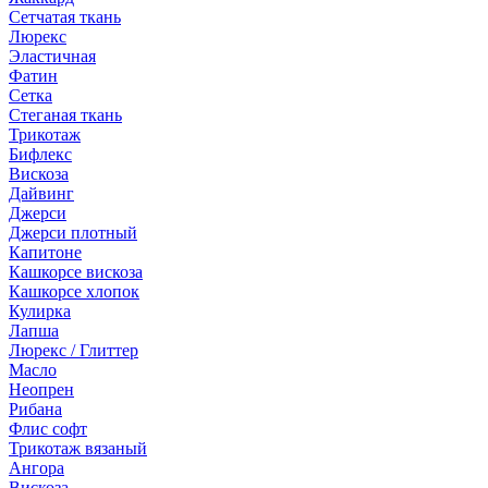
Сетчатая ткань
Люрекс
Эластичная
Фатин
Сетка
Стеганая ткань
Трикотаж
Бифлекс
Вискоза
Дайвинг
Джерси
Джерси плотный
Капитоне
Кашкорсе вискоза
Кашкорсе хлопок
Кулирка
Лапша
Люрекс / Глиттер
Масло
Неопрен
Рибана
Флис софт
Трикотаж вязаный
Ангора
Вискоза