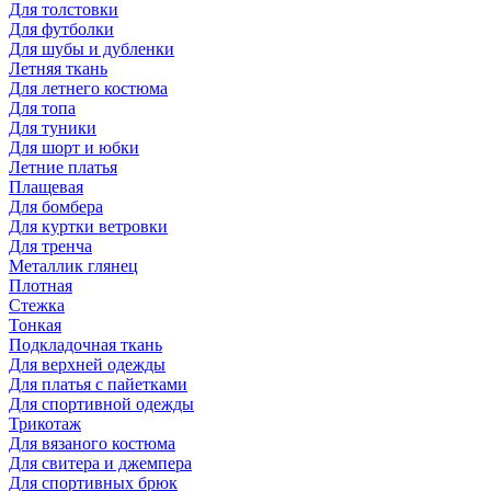
Для толстовки
Для футболки
Для шубы и дубленки
Летняя ткань
Для летнего костюма
Для топа
Для туники
Для шорт и юбки
Летние платья
Плащевая
Для бомбера
Для куртки ветровки
Для тренча
Металлик глянец
Плотная
Стежка
Тонкая
Подкладочная ткань
Для верхней одежды
Для платья с пайетками
Для спортивной одежды
Трикотаж
Для вязаного костюма
Для свитера и джемпера
Для спортивных брюк