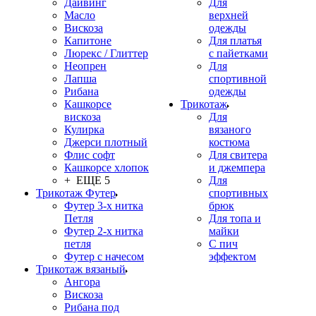
Дайвинг
Для
Масло
верхней
Вискоза
одежды
Капитоне
Для платья
Люрекс / Глиттер
с пайетками
Неопрен
Для
Лапша
спортивной
Рибана
одежды
Кашкорсе
Трикотаж
вискоза
Для
Кулирка
вязаного
Джерси плотный
костюма
Флис софт
Для свитера
Кашкорсе хлопок
и джемпера
+ ЕЩЕ 5
Для
Трикотаж Футер
спортивных
Футер 3-х нитка
брюк
Петля
Для топа и
Футер 2-х нитка
майки
петля
С пич
Футер с начесом
эффектом
Трикотаж вязаный
Ангора
Вискоза
Рибана под