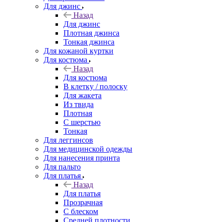
Для джинс
Назад
Для джинс
Плотная джинса
Тонкая джинса
Для кожаной куртки
Для костюма
Назад
Для костюма
В клетку / полоску
Для жакета
Из твида
Плотная
С шерстью
Тонкая
Для леггинсов
Для медицинской одежды
Для нанесения принта
Для пальто
Для платья
Назад
Для платья
Прозрачная
С блеском
Средней плотности