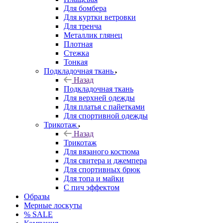
Для бомбера
Для куртки ветровки
Для тренча
Металлик глянец
Плотная
Стежка
Тонкая
Подкладочная ткань
Назад
Подкладочная ткань
Для верхней одежды
Для платья с пайетками
Для спортивной одежды
Трикотаж
Назад
Трикотаж
Для вязаного костюма
Для свитера и джемпера
Для спортивных брюк
Для топа и майки
С пич эффектом
Образы
Мерные лоскуты
% SALE