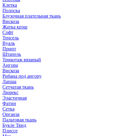
Клетка
Полоска
Блузочная плательная ткань
Вискоза
Жатка крэш
Софт
Тенсель
Вуаль
Принт
Штапель
Трикотаж вязаный
Ангора
Вискоза
Рибана под ангору
Лапша
Сетчатая ткань
Люрекс
Эластичная
Фатин
Сетка
Органза
Пальтовая ткань
Букле Твид
Плиссе