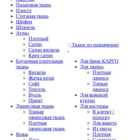
Пальтовая ткань
Плиссе
Стеганая ткань
Шифон
Штапель
Атлас
Плотный
Сатин
Ткани по назначению
Сатин вискоза
Креп сатин
Блузочная плательная
Для брюк КАРГО
ткань
Для джинс
Вискоза
Плотная
Жатка крэш
джинса
Софт
Тонкая
Тенсель
джинса
Вуаль
Для кожаной
Принт
куртки
Джинсовая ткань
Для костюма
Тонкая
В клетку /
джинсовая ткань
полоску
Плотная
Для жакета
джинсовая ткань
Из твида
Кожа
Плотная
Лаке
С шерстью