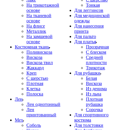
На трикотажной
Тонкая
основе
Для леггинсов
На тканевой
Для медицинской
основе
одежды
На флисе
Для нанесения
Металлик
принта
На замшевой
Для пальто
основе
Для платья
Костюмная ткань
Прозрачная
Поливискоза
С блеском
Вискоза
Средней
Вискоза твил
плотности
Жаккард
Трикотаж
Креп
Для рубашки
С шерстью
Белая
Плотная
Вискоза
Клетка
Из денима
Полоска
Из льна
Лен
Плотная
Лен однотонный
рубашка
Лен
Сорочка
принтованный
Для спортивного
Мех
костюма
Соболь
Для толстовки