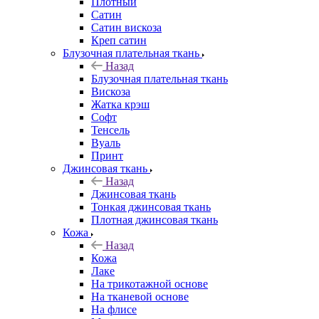
Плотный
Сатин
Сатин вискоза
Креп сатин
Блузочная плательная ткань
Назад
Блузочная плательная ткань
Вискоза
Жатка крэш
Софт
Тенсель
Вуаль
Принт
Джинсовая ткань
Назад
Джинсовая ткань
Тонкая джинсовая ткань
Плотная джинсовая ткань
Кожа
Назад
Кожа
Лаке
На трикотажной основе
На тканевой основе
На флисе