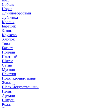
Мех
Соболь
Норка
Длинноворсовый
Дубленка
Кролик
Барашек
Замша
Кружево
Хлопок
Твил
Батист
Поплин
Плотный
Шитье
Сатин
Муслин
Пайетки
Подкладочная ткань
Жаккард
Шелк Искусственный
Принт
Армани
Шифон
Кожа