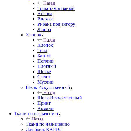
Назад
Трикотаж вязаный
Ангора
Вискоза
Рибана под ангору
Лапша
Хлопок
Назад
Хлопок
Твил
Батист
Поплин
Плотный
Шитье
Сатин
Муслин
Шелк Искусственный
Назад
Шелк Искусственный
Принт
Армани
Ткани по назначению
Назад
Ткани по назначению
Для брюк КАРГО