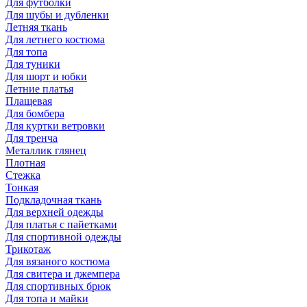
Для футболки
Для шубы и дубленки
Летняя ткань
Для летнего костюма
Для топа
Для туники
Для шорт и юбки
Летние платья
Плащевая
Для бомбера
Для куртки ветровки
Для тренча
Металлик глянец
Плотная
Стежка
Тонкая
Подкладочная ткань
Для верхней одежды
Для платья с пайетками
Для спортивной одежды
Трикотаж
Для вязаного костюма
Для свитера и джемпера
Для спортивных брюк
Для топа и майки