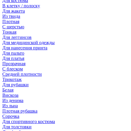
Для костюма
В клетку / полоску
Для жакета
Из твида
Плотная
С шерстью
Тонкая
Для леггинсов
Для медицинской одежды
Для нанесения принта
Для пальто
Для платья
Прозрачная
С блеском
Средней плотности
Трикотаж
Для рубашки
Белая
Вискоза
Из денима
Из льна
Плотная рубашка
Сорочка
Для спортивного костюма
Для толстовки