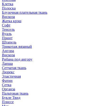
Клетка
Полоска
Блузочная плательная ткань
Вискоза
Жатка крэш
Софт
Тенсель
Вуаль
Принт
Штапель
Трикотаж вязаный
Ангора
Вискоза
Рибана под ангору
Лапша
Сетчатая ткань
Люрекс
Эластичная
Фатин
Сетка
Органза
Пальтовая ткань
Букле Твид
Плиссе