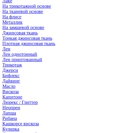
Лаке
На трикотажной основе
На тканевой основе
На флисе
Металлик
На замшевой основе
Джинсовая ткань
Тонкая джинсовая ткань
Плотная джинсовая ткань
Лен
Лен однотонный
Лен принтованный
Трикотаж
Джерси
Бифлекс
Дайвинг
Масло
Вискоза
Капитоне
Люрекс / Глиттер
Неопрен
Лапша
Рибана
Кашкорсе вискоза
Кулирка