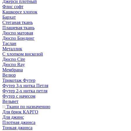
Джерси плотный
Флис софт
Кашкорсе хлопок
Бархат
Стеганая ткань
Плащевая ткань
Дюспо матовая
Дюспо Бондинг
Таслан
Металлик
С хлопком вискозой
Дюспо Cire
Дюспо Ray
Мембрана
Велюр
Трикотаж Футер
Футер 3-х нитка Петля
Футер 2-х нитка петля
Футер с начесом
Вельвет
Ткани по назначению
Для брюк КАРГО
Для джинс
Плотная джинса
Тонкая джинса