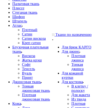
Пальтовая ткань
Плиссе
Стеганая ткань
Шифон
Штапель
Атлас
Плотный
Сатин
Ткани по назначению
Сатин вискоза
Креп сатин
Блузочная плательная
Для брюк КАРГО
ткань
Для джинс
Вискоза
Плотная
Жатка крэш
джинса
Софт
Тонкая
Тенсель
джинса
Вуаль
Для кожаной
Принт
куртки
Джинсовая ткань
Для костюма
Тонкая
В клетку /
джинсовая ткань
полоску
Плотная
Для жакета
джинсовая ткань
Из твида
Кожа
Плотная
Лаке
С шерстью