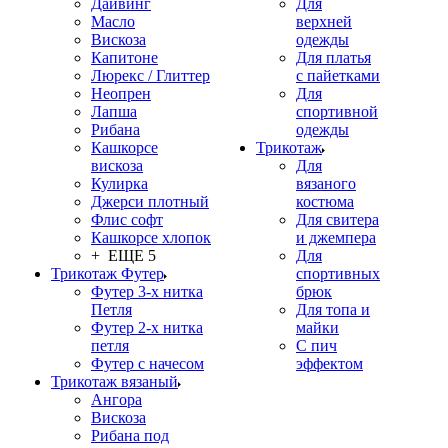
Дайвинг
Для
Масло
верхней
Вискоза
одежды
Капитоне
Для платья
Люрекс / Глиттер
с пайетками
Неопрен
Для
Лапша
спортивной
Рибана
одежды
Кашкорсе
Трикотаж
вискоза
Для
Кулирка
вязаного
Джерси плотный
костюма
Флис софт
Для свитера
Кашкорсе хлопок
и джемпера
+ ЕЩЕ 5
Для
Трикотаж Футер
спортивных
Футер 3-х нитка
брюк
Петля
Для топа и
Футер 2-х нитка
майки
петля
С пич
Футер с начесом
эффектом
Трикотаж вязаный
Ангора
Вискоза
Рибана под