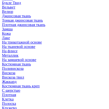
Букле Твид
Вельвет
Велюр
Джинсовая ткань
Тонкая джинсовая ткань
Плотная джинсовая ткань
Замша
Кожа
Лаке
На трикотажной основе
На тканевой основе
На флисе
Металлик
На замшевой основе
Костюмная ткань
Поливискоза
Вискоза
Вискоза твил
Жаккард
Костюмная ткань креп
С шерстью
Плотная
Клетка
Полоска
Кружево