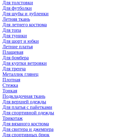
Для толстовки
Для футболки
Для шубы и дубленки
Летняя ткань
Для летнего костюма
Для топа
Для туники
Для шорт и юбки
Летние платья
Плащевая
Для бомбера
Для куртки ветровки
Для тренча
Металлик глянец
Плотная
Стежка
Тонкая
Подкладочная ткань
Для верхней одежды
Для платья с пайетками
Для спортивной одежды
Трикотаж
Для вязаного костюма
Для свитера и джемпера
Для спортивных брюк