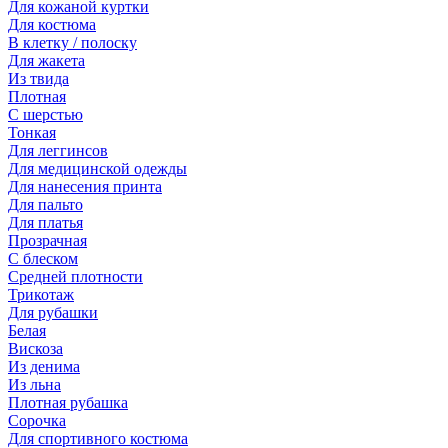
Для кожаной куртки
Для костюма
В клетку / полоску
Для жакета
Из твида
Плотная
С шерстью
Тонкая
Для леггинсов
Для медицинской одежды
Для нанесения принта
Для пальто
Для платья
Прозрачная
С блеском
Средней плотности
Трикотаж
Для рубашки
Белая
Вискоза
Из денима
Из льна
Плотная рубашка
Сорочка
Для спортивного костюма