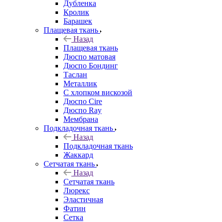
Дубленка
Кролик
Барашек
Плащевая ткань
Назад
Плащевая ткань
Дюспо матовая
Дюспо Бондинг
Таслан
Металлик
С хлопком вискозой
Дюспо Cire
Дюспо Ray
Мембрана
Подкладочная ткань
Назад
Подкладочная ткань
Жаккард
Сетчатая ткань
Назад
Сетчатая ткань
Люрекс
Эластичная
Фатин
Сетка