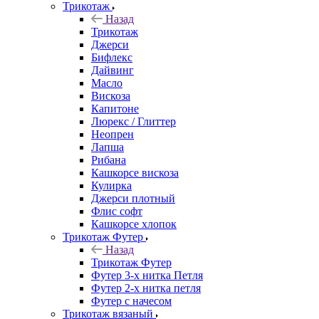
Трикотаж
Назад
Трикотаж
Джерси
Бифлекс
Дайвинг
Масло
Вискоза
Капитоне
Люрекс / Глиттер
Неопрен
Лапша
Рибана
Кашкорсе вискоза
Кулирка
Джерси плотный
Флис софт
Кашкорсе хлопок
Трикотаж Футер
Назад
Трикотаж Футер
Футер 3-х нитка Петля
Футер 2-х нитка петля
Футер с начесом
Трикотаж вязаный