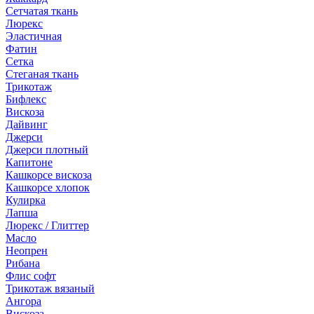
Сетчатая ткань
Люрекс
Эластичная
Фатин
Сетка
Стеганая ткань
Трикотаж
Бифлекс
Вискоза
Дайвинг
Джерси
Джерси плотный
Капитоне
Кашкорсе вискоза
Кашкорсе хлопок
Кулирка
Лапша
Люрекс / Глиттер
Масло
Неопрен
Рибана
Флис софт
Трикотаж вязаный
Ангора
Вискоза