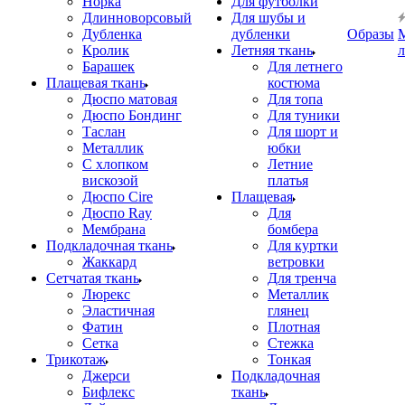
Норка
Для футболки
Длинноворсовый
Для шубы и
Дубленка
дубленки
Образы
Кролик
Летняя ткань
Барашек
Для летнего
Плащевая ткань
костюма
Дюспо матовая
Для топа
Дюспо Бондинг
Для туники
Таслан
Для шорт и
Металлик
юбки
С хлопком
Летние
вискозой
платья
Дюспо Cire
Плащевая
Дюспо Ray
Для
Мембрана
бомбера
Подкладочная ткань
Для куртки
Жаккард
ветровки
Сетчатая ткань
Для тренча
Люрекс
Металлик
Эластичная
глянец
Фатин
Плотная
Сетка
Стежка
Трикотаж
Тонкая
Джерси
Подкладочная
Бифлекс
ткань