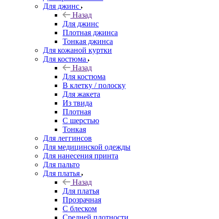
Для джинс
Назад
Для джинс
Плотная джинса
Тонкая джинса
Для кожаной куртки
Для костюма
Назад
Для костюма
В клетку / полоску
Для жакета
Из твида
Плотная
С шерстью
Тонкая
Для леггинсов
Для медицинской одежды
Для нанесения принта
Для пальто
Для платья
Назад
Для платья
Прозрачная
С блеском
Средней плотности