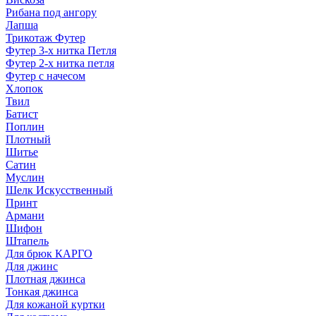
Рибана под ангору
Лапша
Трикотаж Футер
Футер 3-х нитка Петля
Футер 2-х нитка петля
Футер с начесом
Хлопок
Твил
Батист
Поплин
Плотный
Шитье
Сатин
Муслин
Шелк Искусственный
Принт
Армани
Шифон
Штапель
Для брюк КАРГО
Для джинс
Плотная джинса
Тонкая джинса
Для кожаной куртки