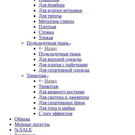
Для бомбера
Для куртки ветровки
Для тренча
Металлик глянец
Плотная
Стежка
Тонкая
Подкладочная ткань
Назад
Подкладочная ткань
Для верхней одежды
Для платья с пайетками
Для спортивной одежды
Трикотаж
Назад
Трикотаж
Для вязаного костюма
Для свитера и джемпера
Для спортивных брюк
Для топа и майки
С пич эффектом
Образы
Мерные лоскуты
% SALE