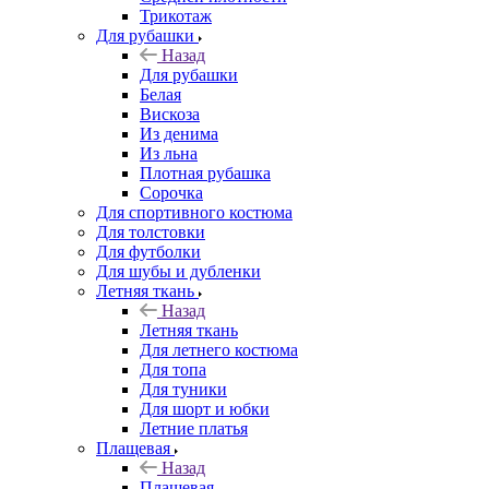
Трикотаж
Для рубашки
Назад
Для рубашки
Белая
Вискоза
Из денима
Из льна
Плотная рубашка
Сорочка
Для спортивного костюма
Для толстовки
Для футболки
Для шубы и дубленки
Летняя ткань
Назад
Летняя ткань
Для летнего костюма
Для топа
Для туники
Для шорт и юбки
Летние платья
Плащевая
Назад
Плащевая