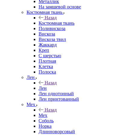
Металлик
На замшевой основе
Костюмная ткань
Назад
Костюмная ткань
Поливискоза
Вискоза
Вискоза твил
Жаккард
Креп
С шерстью
Плотная
Клетка
Полоска
Лен
Назад
Лен
Лен однотонный
Лен принтованный
Мех
Назад
Мех
Соболь
Норка
Длинноворсовый