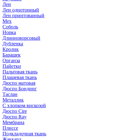
Лен
Лен однотонный
Лен принтованный
Мех
Соболь
Норка
Длинноворсовый
Дубленка
Кролик
Барашек
Органза
Пайетки
Пальтовая ткань
Плащевая ткань
Дюспо матовая
Дюспо Бондинг
Таслан
Металлик
С хлопком вискозой
Дюспо Cire
Дюспо Ray
Мембрана
Плиссе
Подкладочная ткань
Жаккард