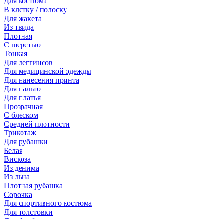
Для костюма
В клетку / полоску
Для жакета
Из твида
Плотная
С шерстью
Тонкая
Для леггинсов
Для медицинской одежды
Для нанесения принта
Для пальто
Для платья
Прозрачная
С блеском
Средней плотности
Трикотаж
Для рубашки
Белая
Вискоза
Из денима
Из льна
Плотная рубашка
Сорочка
Для спортивного костюма
Для толстовки