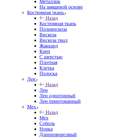
Металлик
На замшевой основе
Костюмная ткань
Назад
Костюмная ткань
Поливискоза
Вискоза
Вискоза твил
Жаккард
Креп
С шерстью
Плотная
Клетка
Полоска
Лен
Назад
Лен
Лен однотонный
Лен принтованный
Мех
Назад
Мех
Соболь
Норка
Длинноворсовый