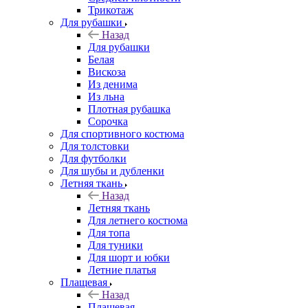
Трикотаж
Для рубашки
Назад
Для рубашки
Белая
Вискоза
Из денима
Из льна
Плотная рубашка
Сорочка
Для спортивного костюма
Для толстовки
Для футболки
Для шубы и дубленки
Летняя ткань
Назад
Летняя ткань
Для летнего костюма
Для топа
Для туники
Для шорт и юбки
Летние платья
Плащевая
Назад
Плащевая