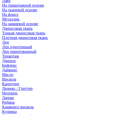
Лаке
На трикотажной основе
На тканевой основе
На флисе
Металлик
На замшевой основе
Джинсовая ткань
Тонкая джинсовая ткань
Плотная джинсовая ткань
Лен
Лен однотонный
Лен принтованный
Трикотаж
Джерси
Бифлекс
Дайвинг
Масло
Вискоза
Капитоне
Люрекс / Глиттер
Неопрен
Лапша
Рибана
Кашкорсе вискоза
Кулирка