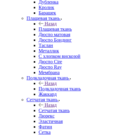
Дубленка
Кролик
Барашек
Плащевая ткань
Назад
Плащевая ткань
Дюспо матовая
Дюспо Бондинг
Таслан
Металлик
С хлопком вискозой
Дюспо Cire
Дюспо Ray
Мембрана
Подкладочная ткань
Назад
Подкладочная ткань
Жаккард
Сетчатая ткань
Назад
Сетчатая ткань
Люрекс
Эластичная
Фатин
Сетка