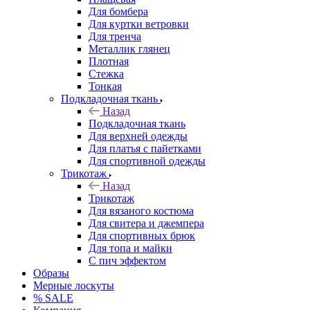
Для бомбера
Для куртки ветровки
Для тренча
Металлик глянец
Плотная
Стежка
Тонкая
Подкладочная ткань
Назад
Подкладочная ткань
Для верхней одежды
Для платья с пайетками
Для спортивной одежды
Трикотаж
Назад
Трикотаж
Для вязаного костюма
Для свитера и джемпера
Для спортивных брюк
Для топа и майки
С пич эффектом
Образы
Мерные лоскуты
% SALE