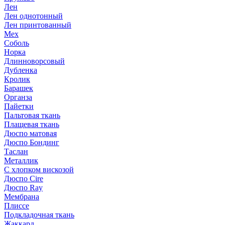
Лен
Лен однотонный
Лен принтованный
Мех
Соболь
Норка
Длинноворсовый
Дубленка
Кролик
Барашек
Органза
Пайетки
Пальтовая ткань
Плащевая ткань
Дюспо матовая
Дюспо Бондинг
Таслан
Металлик
С хлопком вискозой
Дюспо Cire
Дюспо Ray
Мембрана
Плиссе
Подкладочная ткань
Жаккард