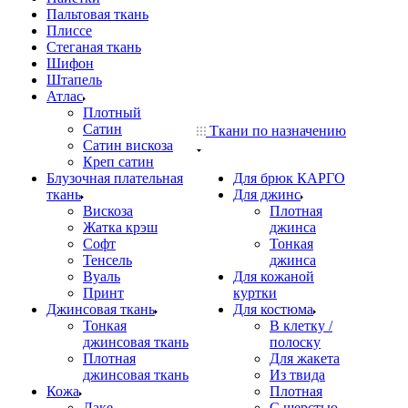
Пальтовая ткань
Плиссе
Стеганая ткань
Шифон
Штапель
Атлас
Плотный
Сатин
Ткани по назначению
Сатин вискоза
Креп сатин
Блузочная плательная
Для брюк КАРГО
ткань
Для джинс
Вискоза
Плотная
Жатка крэш
джинса
Софт
Тонкая
Тенсель
джинса
Вуаль
Для кожаной
Принт
куртки
Джинсовая ткань
Для костюма
Тонкая
В клетку /
джинсовая ткань
полоску
Плотная
Для жакета
джинсовая ткань
Из твида
Кожа
Плотная
Лаке
С шерстью