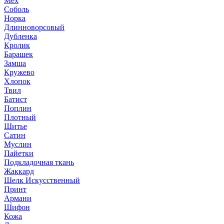
Мех
Соболь
Норка
Длинноворсовый
Дубленка
Кролик
Барашек
Замша
Кружево
Хлопок
Твил
Батист
Поплин
Плотный
Шитье
Сатин
Муслин
Пайетки
Подкладочная ткань
Жаккард
Шелк Искусственный
Принт
Армани
Шифон
Кожа