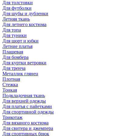
Для толстовки
Для футболки
Для шубы и дубленки
Летняя ткань
Для летнего костюма
Для топа
Для туники
Для шорт и юбки
Летние платья
Плащевая
Для бомбера
Для куртки ветровки
Для тренча
Металлик глянец
Плотная
Стежка
Тонкая
Подкладочная ткань
Для верхней одежды
Для платья с пайетками
Для спортивной одежды
Трикотаж
Для вязаного костюма
Для свитера и джемпера
Для спортивных брюк