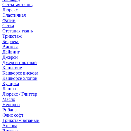
Сетчатая ткань
Люрекс
Эластичная
Фатин
Сетка
Стеганая ткань
Трикотаж
Бифлекс
Вискоза
Дайвинг
Джерси
Джерси плотный
Капитоне
Кашкорсе вискоза
Кашкорсе хлопок
Кулирка
Лапша
Люрекс / Глиттер
Масло
Неопрен
Рибана
Флис софт
Трикотаж вязаный
Ангора
Вискоза