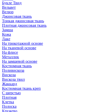
Букле Твид
Вельвет
Велюр
Джинсовая ткань
Тонкая джинсовая ткань
Плотная джинсовая ткань
Замша
Кожа
Лаке
На трикотажной основе
На тканевой основе
На флисе
Металлик
На замшевой основе
Костюмная ткань
Поливискоза
Вискоза
Вискоза твил
Жаккард
Костюмная ткань креп
С шерстью
Плотная
Клетка
Полоска
Кружево