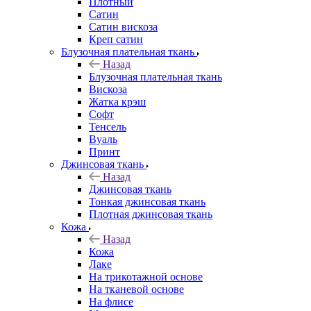
Плотный
Сатин
Сатин вискоза
Креп сатин
Блузочная плательная ткань
Назад
Блузочная плательная ткань
Вискоза
Жатка крэш
Софт
Тенсель
Вуаль
Принт
Джинсовая ткань
Назад
Джинсовая ткань
Тонкая джинсовая ткань
Плотная джинсовая ткань
Кожа
Назад
Кожа
Лаке
На трикотажной основе
На тканевой основе
На флисе