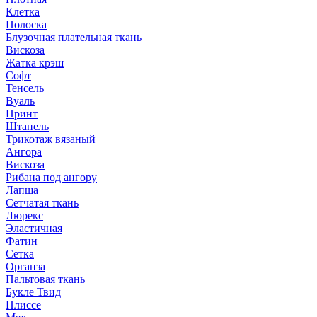
Клетка
Полоска
Блузочная плательная ткань
Вискоза
Жатка крэш
Софт
Тенсель
Вуаль
Принт
Штапель
Трикотаж вязаный
Ангора
Вискоза
Рибана под ангору
Лапша
Сетчатая ткань
Люрекс
Эластичная
Фатин
Сетка
Органза
Пальтовая ткань
Букле Твид
Плиссе