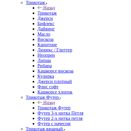
Трикотаж
Назад
Трикотаж
Джерси
Бифлекс
Дайвинг
Масло
Вискоза
Капитоне
Люрекс / Глиттер
Неопрен
Лапша
Рибана
Кашкорсе вискоза
Кулирка
Джерси плотный
Флис софт
Кашкорсе хлопок
Трикотаж Футер
Назад
Трикотаж Футер
Футер 3-х нитка Петля
Футер 2-х нитка петля
Футер с начесом
Трикотаж вязаный