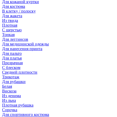
Для кожаной куртки
Для костюма
В клетку / полоску
Для жакета
Из твида
Плотная
С шерстью
Тонкая
Для леггинсов
Для медицинской одежды
Для нанесения принта
Для пальто
Для платья
Прозрачная
С блеском
Средней плотности
Трикотаж
Для рубашки
Белая
Вискоза
Из денима
Из льна
Плотная рубашка
Сорочка
Для спортивного костюма