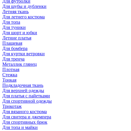
Для футболки
Для шубы и дубленки
Летняя ткань
Для летнего костюма
Для топа
Для туники
Для шорт и юбки
Летние платья
Плащевая
Для бомбера
Для куртки ветровки
Для тренча
Металлик глянец
Плотная
Стежка
Тонкая
Подкладочная ткань
Для верхней одежды
Для платья с пайетками
Для спортивной одежды
Трикотаж
Для вязаного костюма
Для свитера и джемпера
Для спортивных брюк
Для топа и майки