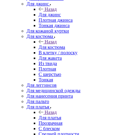
Для джинс
Назад
Для джинс
Плотная джинса
Тонкая джинса
Для кожаной куртки
Для костюма
Назад
Для костюма
В клетку / полоску
Для жакета
Из твида
Плотная
С шерстью
Тонкая
Для леггинсов
Для медицинской одежды
Для нанесения принта
Для пальто
Для платья
Назад
Для платья
Прозрачная
С блеском
Средней плотности