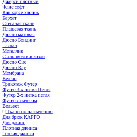
Джерси плотный
Флис софт
Кашкорсе хлопок
Бархат
Стеганая ткань
Плащевая ткань
Дюспо матовая
Дюспо Бондинг
Таслан
Металлик
С хлопком вискозой
Дюспо Cire
Дюспо Ray
Мембрана
Велюр
Трикотаж Футер
Футер 3-х нитка Петля
Футер 2-х нитка петля
Футер с начесом
Вельвет
Ткани по назначению
Для брюк КАРГО
Для джинс
Плотная джинса
Тонкая джинса