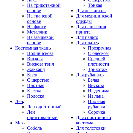
На трикотажной
Тонкая
основе
Для леггинсов
На тканевой
Для медицинской
основе
одежды
На флисе
Для нанесения
Металлик
принта
На замшевой
Для пальто
основе
Для платья
Костюмная ткань
Прозрачная
Поливискоза
С блеском
Вискоза
Средней
Вискоза твил
плотности
Жаккард
Трикотаж
Креп
Для рубашки
С шерстью
Белая
Плотная
Вискоза
Клетка
Из денима
Полоска
Из льна
Лен
Плотная
Лен однотонный
рубашка
Лен
Сорочка
принтованный
Для спортивного
Мех
костюма
Соболь
Для толстовки