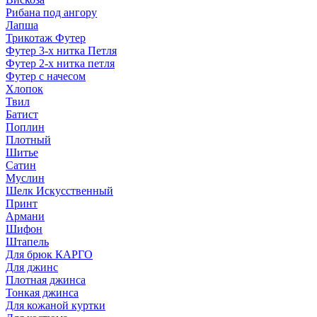
Рибана под ангору
Лапша
Трикотаж Футер
Футер 3-х нитка Петля
Футер 2-х нитка петля
Футер с начесом
Хлопок
Твил
Батист
Поплин
Плотный
Шитье
Сатин
Муслин
Шелк Искусственный
Принт
Армани
Шифон
Штапель
Для брюк КАРГО
Для джинс
Плотная джинса
Тонкая джинса
Для кожаной куртки