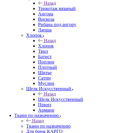
Назад
Трикотаж вязаный
Ангора
Вискоза
Рибана под ангору
Лапша
Хлопок
Назад
Хлопок
Твил
Батист
Поплин
Плотный
Шитье
Сатин
Муслин
Шелк Искусственный
Назад
Шелк Искусственный
Принт
Армани
Ткани по назначению
Назад
Ткани по назначению
Для брюк КАРГО