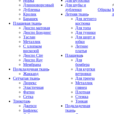
Норка
Для футболки
Длинноворсовый
Для шубы и
Дубленка
дубленки
Образы
Кролик
Летняя ткань
Барашек
Для летнего
Плащевая ткань
костюма
Дюспо матовая
Для топа
Дюспо Бондинг
Для туники
Таслан
Для шорт и
Металлик
юбки
С хлопком
Летние
вискозой
платья
Дюспо Cire
Плащевая
Дюспо Ray
Для
Мембрана
бомбера
Подкладочная ткань
Для куртки
Жаккард
ветровки
Сетчатая ткань
Для тренча
Люрекс
Металлик
Эластичная
глянец
Фатин
Плотная
Сетка
Стежка
Трикотаж
Тонкая
Джерси
Подкладочная
Бифлекс
ткань