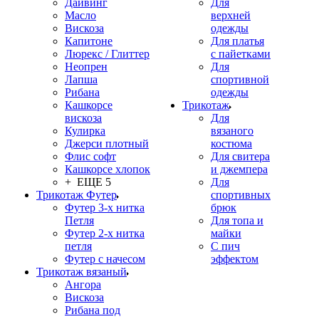
Дайвинг
Для
Масло
верхней
Вискоза
одежды
Капитоне
Для платья
Люрекс / Глиттер
с пайетками
Неопрен
Для
Лапша
спортивной
Рибана
одежды
Кашкорсе
Трикотаж
вискоза
Для
Кулирка
вязаного
Джерси плотный
костюма
Флис софт
Для свитера
Кашкорсе хлопок
и джемпера
+ ЕЩЕ 5
Для
Трикотаж Футер
спортивных
Футер 3-х нитка
брюк
Петля
Для топа и
Футер 2-х нитка
майки
петля
С пич
Футер с начесом
эффектом
Трикотаж вязаный
Ангора
Вискоза
Рибана под