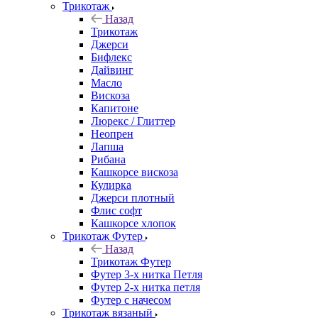
Трикотаж
Назад
Трикотаж
Джерси
Бифлекс
Дайвинг
Масло
Вискоза
Капитоне
Люрекс / Глиттер
Неопрен
Лапша
Рибана
Кашкорсе вискоза
Кулирка
Джерси плотный
Флис софт
Кашкорсе хлопок
Трикотаж Футер
Назад
Трикотаж Футер
Футер 3-х нитка Петля
Футер 2-х нитка петля
Футер с начесом
Трикотаж вязаный