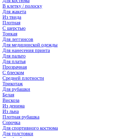
Для костюма
В клетку / полоску
Для жакета
Из твида
Плотная
С шерстью
Тонкая
Для леггинсов
Для медицинской одежды
Для нанесения принта
Для пальто
Для платья
Прозрачная
С блеском
Средней плотности
Трикотаж
Для рубашки
Белая
Вискоза
Из денима
Из льна
Плотная рубашка
Сорочка
Для спортивного костюма
Для толстовки