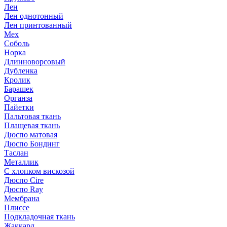
Лен
Лен однотонный
Лен принтованный
Мех
Соболь
Норка
Длинноворсовый
Дубленка
Кролик
Барашек
Органза
Пайетки
Пальтовая ткань
Плащевая ткань
Дюспо матовая
Дюспо Бондинг
Таслан
Металлик
С хлопком вискозой
Дюспо Cire
Дюспо Ray
Мембрана
Плиссе
Подкладочная ткань
Жаккард