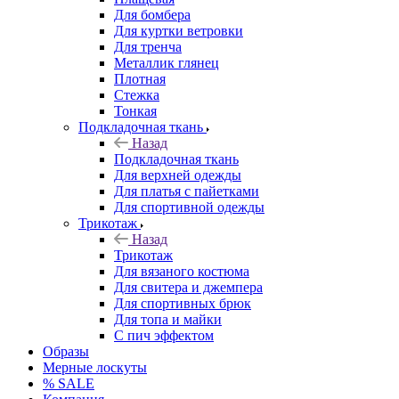
Для бомбера
Для куртки ветровки
Для тренча
Металлик глянец
Плотная
Стежка
Тонкая
Подкладочная ткань
Назад
Подкладочная ткань
Для верхней одежды
Для платья с пайетками
Для спортивной одежды
Трикотаж
Назад
Трикотаж
Для вязаного костюма
Для свитера и джемпера
Для спортивных брюк
Для топа и майки
С пич эффектом
Образы
Мерные лоскуты
% SALE