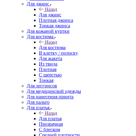
Для джинс
Назад
Для джинс
Плотная джинса
Тонкая джинса
Для кожаной куртки
Для костюма
Назад
Для костюма
В клетку / полоску
Для жакета
Из твида
Плотная
С шерстью
Тонкая
Для леггинсов
Для медицинской одежды
Для нанесения принта
Для пальто
Для платья
Назад
Для платья
Прозрачная
С блеском
Средней плотности