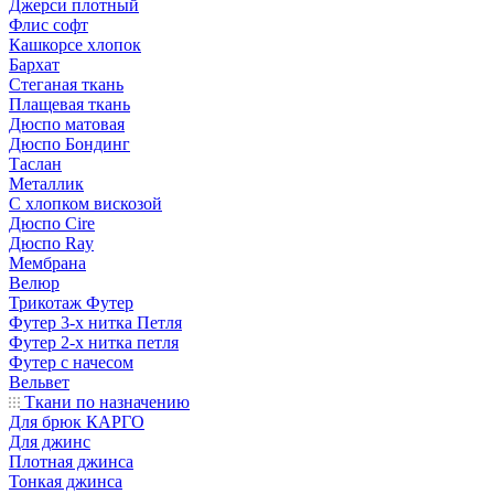
Джерси плотный
Флис софт
Кашкорсе хлопок
Бархат
Стеганая ткань
Плащевая ткань
Дюспо матовая
Дюспо Бондинг
Таслан
Металлик
С хлопком вискозой
Дюспо Cire
Дюспо Ray
Мембрана
Велюр
Трикотаж Футер
Футер 3-х нитка Петля
Футер 2-х нитка петля
Футер с начесом
Вельвет
Ткани по назначению
Для брюк КАРГО
Для джинс
Плотная джинса
Тонкая джинса