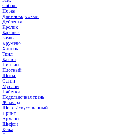
Мех
Соболь
Норка
Длинноворсовый
Дубленка
Кролик
Барашек
Замша
Кружево
Хлопок
Твил
Батист
Поплин
Плотный
Шитье
Сатин
Муслин
Пайетки
Подкладочная ткань
Жаккард
Шелк Искусственный
Принт
Армани
Шифон
Кожа