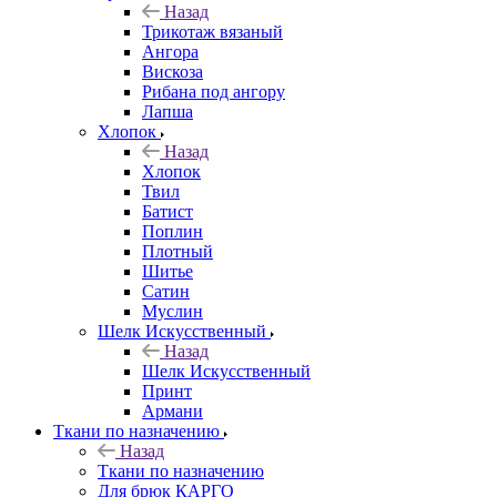
Назад
Трикотаж вязаный
Ангора
Вискоза
Рибана под ангору
Лапша
Хлопок
Назад
Хлопок
Твил
Батист
Поплин
Плотный
Шитье
Сатин
Муслин
Шелк Искусственный
Назад
Шелк Искусственный
Принт
Армани
Ткани по назначению
Назад
Ткани по назначению
Для брюк КАРГО