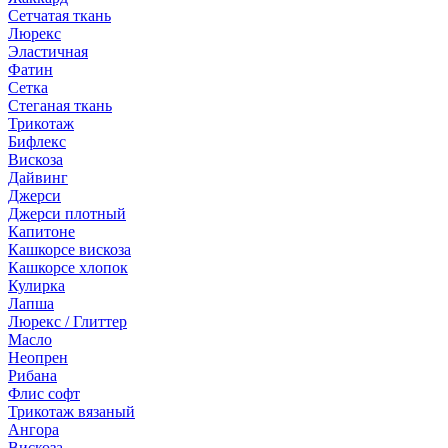
Сетчатая ткань
Люрекс
Эластичная
Фатин
Сетка
Стеганая ткань
Трикотаж
Бифлекс
Вискоза
Дайвинг
Джерси
Джерси плотный
Капитоне
Кашкорсе вискоза
Кашкорсе хлопок
Кулирка
Лапша
Люрекс / Глиттер
Масло
Неопрен
Рибана
Флис софт
Трикотаж вязаный
Ангора
Вискоза