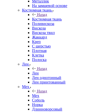
Металлик
На замшевой основе
Костюмная ткань
Назад
Костюмная ткань
Поливискоза
Вискоза
Вискоза твил
Жаккард
Креп
С шерстью
Плотная
Клетка
Полоска
Лен
Назад
Лен
Лен однотонный
Лен принтованный
Мех
Назад
Мех
Соболь
Норка
Длинноворсовый