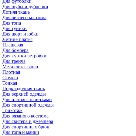
Для футболки
Для шубы и дубленки
Летняя ткань
Для летнего костюма
Для топа
Для туники
Для шорт и юбки
Летние платья
Плащевая
Для бомбера
Для куртки ветровки
Для тренча
Металлик глянец
Плотная
Стежка
Тонкая
Подкладочная ткань
Для верхней одежды
Для платья с пайетками
Для спортивной одежды
Трикотаж
Для вязаного костюма
Для свитера и джемпера
Для спортивных брюк
Для топа и майки