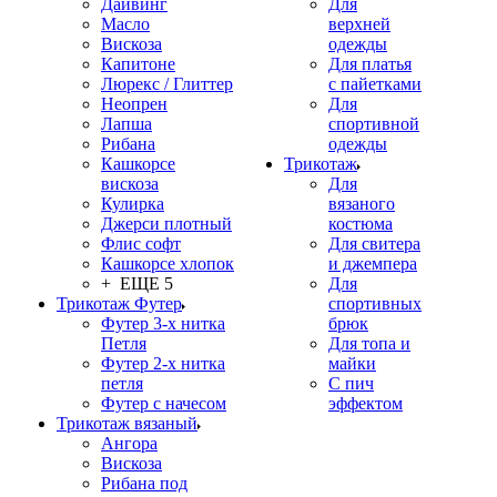
Дайвинг
Для
Масло
верхней
Вискоза
одежды
Капитоне
Для платья
Люрекс / Глиттер
с пайетками
Неопрен
Для
Лапша
спортивной
Рибана
одежды
Кашкорсе
Трикотаж
вискоза
Для
Кулирка
вязаного
Джерси плотный
костюма
Флис софт
Для свитера
Кашкорсе хлопок
и джемпера
+ ЕЩЕ 5
Для
Трикотаж Футер
спортивных
Футер 3-х нитка
брюк
Петля
Для топа и
Футер 2-х нитка
майки
петля
С пич
Футер с начесом
эффектом
Трикотаж вязаный
Ангора
Вискоза
Рибана под