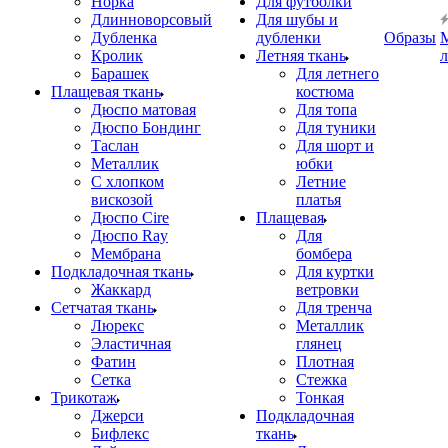
Норка
Для футболки
Длинноворсовый
Для шубы и
Дубленка
дубленки
Образы
Кролик
Летняя ткань
Барашек
Для летнего
Плащевая ткань
костюма
Дюспо матовая
Для топа
Дюспо Бондинг
Для туники
Таслан
Для шорт и
Металлик
юбки
С хлопком
Летние
вискозой
платья
Дюспо Cire
Плащевая
Дюспо Ray
Для
Мембрана
бомбера
Подкладочная ткань
Для куртки
Жаккард
ветровки
Сетчатая ткань
Для тренча
Люрекс
Металлик
Эластичная
глянец
Фатин
Плотная
Сетка
Стежка
Трикотаж
Тонкая
Джерси
Подкладочная
Бифлекс
ткань