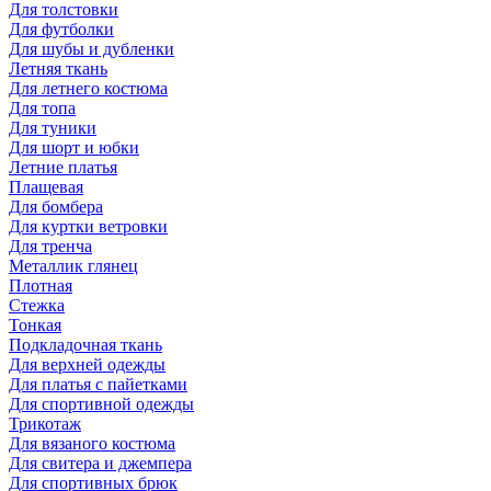
Для толстовки
Для футболки
Для шубы и дубленки
Летняя ткань
Для летнего костюма
Для топа
Для туники
Для шорт и юбки
Летние платья
Плащевая
Для бомбера
Для куртки ветровки
Для тренча
Металлик глянец
Плотная
Стежка
Тонкая
Подкладочная ткань
Для верхней одежды
Для платья с пайетками
Для спортивной одежды
Трикотаж
Для вязаного костюма
Для свитера и джемпера
Для спортивных брюк