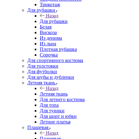
Трикотаж
Для рубашки
Назад
Для рубашки
Белая
Вискоза
Из денима
Из льна
Плотная рубашка
Сорочка
Для спортивного костюма
Для толстовки
Для футболки
Для шубы и дубленки
Летняя ткань
Назад
Летняя ткань
Для летнего костюма
Для топа
Для туники
Для шорт и юбки
Летние платья
Плащевая
Назад
Плащевая