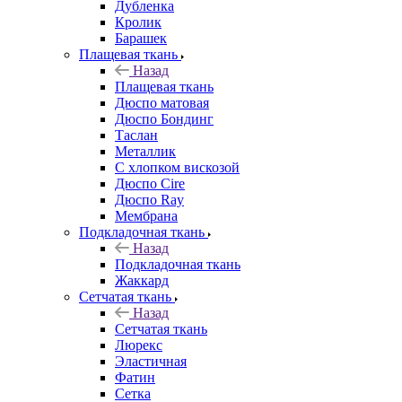
Дубленка
Кролик
Барашек
Плащевая ткань
Назад
Плащевая ткань
Дюспо матовая
Дюспо Бондинг
Таслан
Металлик
С хлопком вискозой
Дюспо Cire
Дюспо Ray
Мембрана
Подкладочная ткань
Назад
Подкладочная ткань
Жаккард
Сетчатая ткань
Назад
Сетчатая ткань
Люрекс
Эластичная
Фатин
Сетка