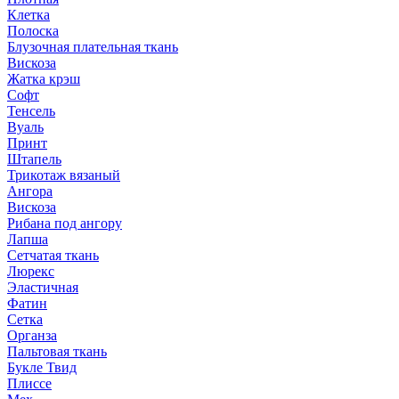
Клетка
Полоска
Блузочная плательная ткань
Вискоза
Жатка крэш
Софт
Тенсель
Вуаль
Принт
Штапель
Трикотаж вязаный
Ангора
Вискоза
Рибана под ангору
Лапша
Сетчатая ткань
Люрекс
Эластичная
Фатин
Сетка
Органза
Пальтовая ткань
Букле Твид
Плиссе