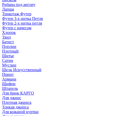
Рибана под ангору
Лапша
Трикотаж Футер
Футер 3-х нитка Петля
Футер 2-х нитка петля
Футер с начесом
Хлопок
Твил
Батист
Поплин
Плотный
Шитье
Сатин
Муслин
Шелк Искусственный
Принт
Армани
Шифон
Штапель
Для брюк КАРГО
Для джинс
Плотная джинса
Тонкая джинса
Для кожаной куртки