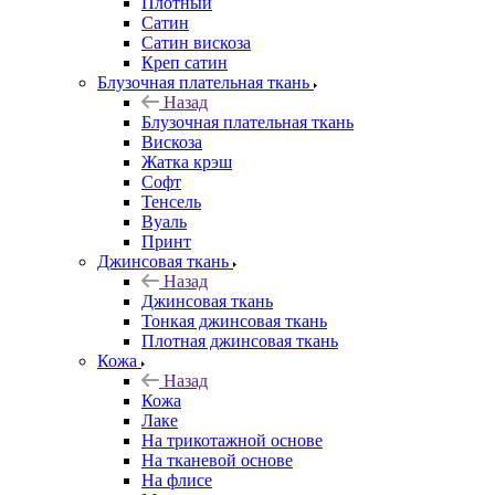
Плотный
Сатин
Сатин вискоза
Креп сатин
Блузочная плательная ткань
Назад
Блузочная плательная ткань
Вискоза
Жатка крэш
Софт
Тенсель
Вуаль
Принт
Джинсовая ткань
Назад
Джинсовая ткань
Тонкая джинсовая ткань
Плотная джинсовая ткань
Кожа
Назад
Кожа
Лаке
На трикотажной основе
На тканевой основе
На флисе