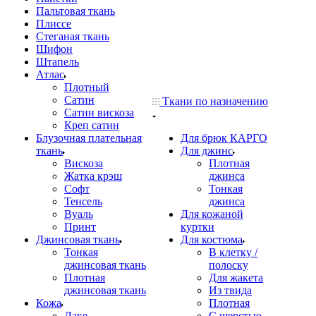
Пальтовая ткань
Плиссе
Стеганая ткань
Шифон
Штапель
Атлас
Плотный
Сатин
Ткани по назначению
Сатин вискоза
Креп сатин
Блузочная плательная
Для брюк КАРГО
ткань
Для джинс
Вискоза
Плотная
Жатка крэш
джинса
Софт
Тонкая
Тенсель
джинса
Вуаль
Для кожаной
Принт
куртки
Джинсовая ткань
Для костюма
Тонкая
В клетку /
джинсовая ткань
полоску
Плотная
Для жакета
джинсовая ткань
Из твида
Кожа
Плотная
Лаке
С шерстью