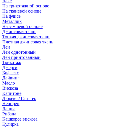
Лаке
На трикотажной основе
На тканевой основе
На флисе
Металлик
На замшевой основе
Джинсовая ткань
Тонкая джинсовая ткань
Плотная джинсовая ткань
Лен
Лен однотонный
Лен принтованный
Трикотаж
Джерси
Бифлекс
Дайвинг
Масло
Вискоза
Капитоне
Люрекс / Глиттер
Неопрен
Лапша
Рибана
Кашкорсе вискоза
Кулирка