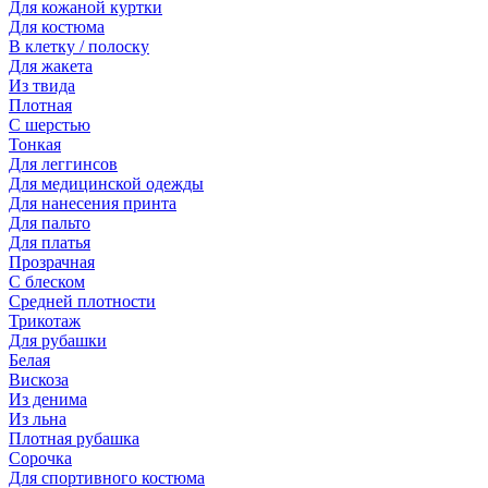
Для кожаной куртки
Для костюма
В клетку / полоску
Для жакета
Из твида
Плотная
С шерстью
Тонкая
Для леггинсов
Для медицинской одежды
Для нанесения принта
Для пальто
Для платья
Прозрачная
С блеском
Средней плотности
Трикотаж
Для рубашки
Белая
Вискоза
Из денима
Из льна
Плотная рубашка
Сорочка
Для спортивного костюма