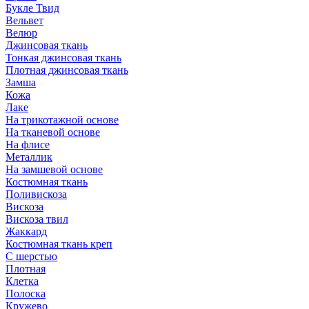
Букле Твид
Вельвет
Велюр
Джинсовая ткань
Тонкая джинсовая ткань
Плотная джинсовая ткань
Замша
Кожа
Лаке
На трикотажной основе
На тканевой основе
На флисе
Металлик
На замшевой основе
Костюмная ткань
Поливискоза
Вискоза
Вискоза твил
Жаккард
Костюмная ткань креп
С шерстью
Плотная
Клетка
Полоска
Кружево