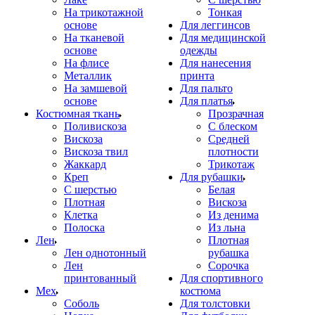
На трикотажной
Тонкая
основе
Для леггинсов
На тканевой
Для медицинской
основе
одежды
На флисе
Для нанесения
Металлик
принта
На замшевой
Для пальто
основе
Для платья
Костюмная ткань
Прозрачная
Поливискоза
С блеском
Вискоза
Средней
Вискоза твил
плотности
Жаккард
Трикотаж
Креп
Для рубашки
С шерстью
Белая
Плотная
Вискоза
Клетка
Из денима
Полоска
Из льна
Лен
Плотная
Лен однотонный
рубашка
Лен
Сорочка
принтованный
Для спортивного
Мех
костюма
Соболь
Для толстовки