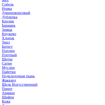
Мех
Соболь
Норка
Длинноворсовый
Дубленка
Кролик
Барашек
Замша
Кружево
Хлопок
Твил
Батист
Поплин
Плотный
Шитье
Сатин
Муслин
Пайетки
Подкладочная ткань
Жаккард
Шелк Искусственный
Принт
Армани
Шифон
Кожа