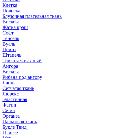
Клетка
Полоска
Блузочная плательная ткань
Вискоза
Жатка крэш
Софт
Тенсель
Вуаль
Принт
Штапель
Трикотаж вязаный
Ангора
Вискоза
Рибана под ангору
Лапша
Сетчатая ткань
Люрекс
Эластичная
Фатин
Сетка
Органза
Пальтовая ткань
Букле Твид
Плиссе