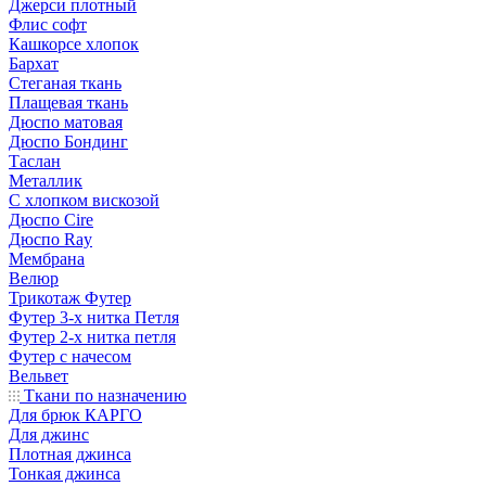
Джерси плотный
Флис софт
Кашкорсе хлопок
Бархат
Стеганая ткань
Плащевая ткань
Дюспо матовая
Дюспо Бондинг
Таслан
Металлик
С хлопком вискозой
Дюспо Cire
Дюспо Ray
Мембрана
Велюр
Трикотаж Футер
Футер 3-х нитка Петля
Футер 2-х нитка петля
Футер с начесом
Вельвет
Ткани по назначению
Для брюк КАРГО
Для джинс
Плотная джинса
Тонкая джинса