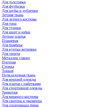
Для толстовки
Для футболки
Для шубы и дубленки
Летняя ткань
Для летнего костюма
Для топа
Для туники
Для шорт и юбки
Летние платья
Плащевая
Для бомбера
Для куртки ветровки
Для тренча
Металлик глянец
Плотная
Стежка
Тонкая
Подкладочная ткань
Для верхней одежды
Для платья с пайетками
Для спортивной одежды
Трикотаж
Для вязаного костюма
Для свитера и джемпера
Для спортивных брюк