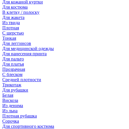
Для кожаной куртки
Для костюма
В клетку / полоску
Для жакета
Из твида
Плотная
С шерстью
Тонкая
Для леггинсов
Для медицинской одежды
Для нанесения принта
Для пальто
Для платья
Прозрачная
С блеском
Средней плотности
Трикотаж
Для рубашки
Белая
Вискоза
Из денима
Из льна
Плотная рубашка
Сорочка
Для спортивного костюма