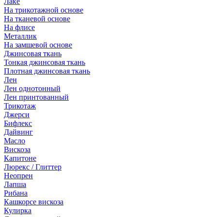
Лаке
На трикотажной основе
На тканевой основе
На флисе
Металлик
На замшевой основе
Джинсовая ткань
Тонкая джинсовая ткань
Плотная джинсовая ткань
Лен
Лен однотонный
Лен принтованный
Трикотаж
Джерси
Бифлекс
Дайвинг
Масло
Вискоза
Капитоне
Люрекс / Глиттер
Неопрен
Лапша
Рибана
Кашкорсе вискоза
Кулирка