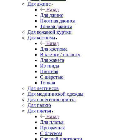
Для джинс
Назад
Для джинс
Плотная джинса
Тонкая джинса
Для кожаной куртки
Для костюма
Назад
Для костюма
В клетку / полоску
Для жакета
Из твида
Плотная
С шерстью
Тонкая
Для леггинсов
Для медицинской одежды
Для нанесения принта
Для пальто
Для платья
Назад
Для платья
Прозрачная
С блеском
Средней плотности