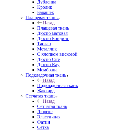
Дубленка
Кролик
Барашек
Плащевая ткань
Назад
Плащевая ткань
Дюспо матовая
Дюспо Бондинг
Таслан
Металлик
С хлопком вискозой
Дюспо Cire
Дюспо Ray
Мембрана
Подкладочная ткань
Назад
Подкладочная ткань
Жаккард
Сетчатая ткань
Назад
Сетчатая ткань
Люрекс
Эластичная
Фатин
Сетка