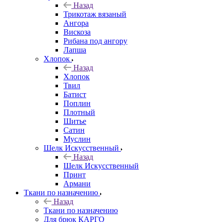
Назад
Трикотаж вязаный
Ангора
Вискоза
Рибана под ангору
Лапша
Хлопок
Назад
Хлопок
Твил
Батист
Поплин
Плотный
Шитье
Сатин
Муслин
Шелк Искусственный
Назад
Шелк Искусственный
Принт
Армани
Ткани по назначению
Назад
Ткани по назначению
Для брюк КАРГО