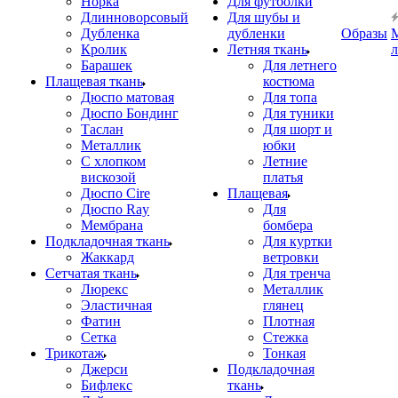
Норка
Для футболки
Длинноворсовый
Для шубы и
Дубленка
дубленки
Образы
Кролик
Летняя ткань
Барашек
Для летнего
Плащевая ткань
костюма
Дюспо матовая
Для топа
Дюспо Бондинг
Для туники
Таслан
Для шорт и
Металлик
юбки
С хлопком
Летние
вискозой
платья
Дюспо Cire
Плащевая
Дюспо Ray
Для
Мембрана
бомбера
Подкладочная ткань
Для куртки
Жаккард
ветровки
Сетчатая ткань
Для тренча
Люрекс
Металлик
Эластичная
глянец
Фатин
Плотная
Сетка
Стежка
Трикотаж
Тонкая
Джерси
Подкладочная
Бифлекс
ткань