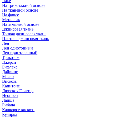
Лаке
На трикотажной основе
На тканевой основе
На флисе
Металлик
На замшевой основе
Джинсовая ткань
Тонкая джинсовая ткань
Плотная джинсовая ткань
Лен
Лен однотонный
Лен принтованный
Трикотаж
Джерси
Бифлекс
Дайвинг
Масло
Вискоза
Капитоне
Люрекс / Глиттер
Неопрен
Лапша
Рибана
Кашкорсе вискоза
Кулирка