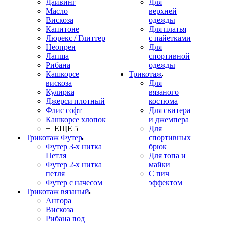
Дайвинг
Для
Масло
верхней
Вискоза
одежды
Капитоне
Для платья
Люрекс / Глиттер
с пайетками
Неопрен
Для
Лапша
спортивной
Рибана
одежды
Кашкорсе
Трикотаж
вискоза
Для
Кулирка
вязаного
Джерси плотный
костюма
Флис софт
Для свитера
Кашкорсе хлопок
и джемпера
+ ЕЩЕ 5
Для
Трикотаж Футер
спортивных
Футер 3-х нитка
брюк
Петля
Для топа и
Футер 2-х нитка
майки
петля
С пич
Футер с начесом
эффектом
Трикотаж вязаный
Ангора
Вискоза
Рибана под