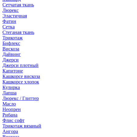
Сетчатая ткань
Люрекс
Эластичная
Фатин
Сетка
Стеганая ткань
Трикотаж
Бифлекс
Вискоза
Дайвинг
Джерси
Джерси плотный
Капитоне
Кашкорсе вискоза
Кашкорсе хлопок
Кулирка
Лапша
Люрекс / Глиттер
Масло
Неопрен
Рибана
Флис софт
Трикотаж вязаный
Ангора
Вискоза