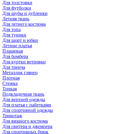
Для толстовки
Для футболки
Для шубы и дубленки
Летняя ткань
Для летнего костюма
Для топа
Для туники
Для шорт и юбки
Летние платья
Плащевая
Для бомбера
Для куртки ветровки
Для тренча
Металлик глянец
Плотная
Стежка
Тонкая
Подкладочная ткань
Для верхней одежды
Для платья с пайетками
Для спортивной одежды
Трикотаж
Для вязаного костюма
Для свитера и джемпера
Для спортивных брюк