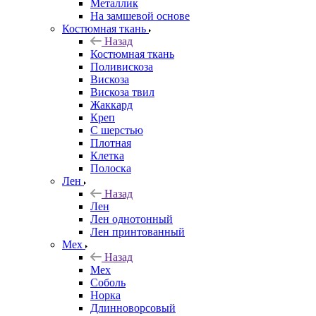
Металлик
На замшевой основе
Костюмная ткань
Назад
Костюмная ткань
Поливискоза
Вискоза
Вискоза твил
Жаккард
Креп
С шерстью
Плотная
Клетка
Полоска
Лен
Назад
Лен
Лен однотонный
Лен принтованный
Мех
Назад
Мех
Соболь
Норка
Длинноворсовый