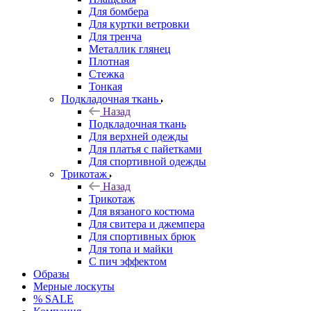
Для бомбера
Для куртки ветровки
Для тренча
Металлик глянец
Плотная
Стежка
Тонкая
Подкладочная ткань
Назад
Подкладочная ткань
Для верхней одежды
Для платья с пайетками
Для спортивной одежды
Трикотаж
Назад
Трикотаж
Для вязаного костюма
Для свитера и джемпера
Для спортивных брюк
Для топа и майки
С пич эффектом
Образы
Мерные лоскуты
% SALE