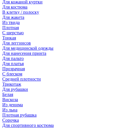
Для кожаной куртки
Для костюма
В клетку / полоску
Для жакета
Из твида
Плотная
С шерстью
Тонкая
Для леггинсов
Для медицинской одежды
Для нанесения принта
Для пальто
Для платья
Прозрачная
С блеском
Средней плотности
Трикотаж
Для рубашки
Белая
Вискоза
Из денима
Из льна
Плотная рубашка
Сорочка
Для спортивного костюма