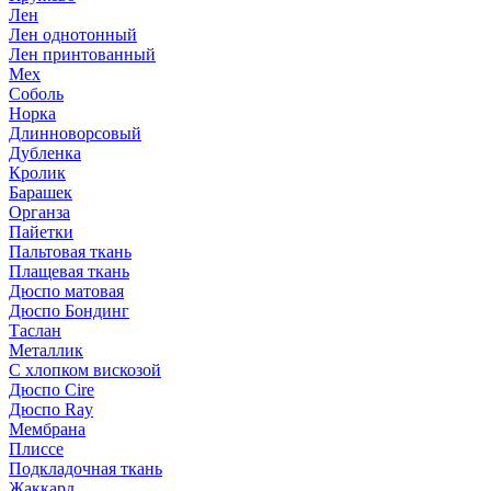
Лен
Лен однотонный
Лен принтованный
Мех
Соболь
Норка
Длинноворсовый
Дубленка
Кролик
Барашек
Органза
Пайетки
Пальтовая ткань
Плащевая ткань
Дюспо матовая
Дюспо Бондинг
Таслан
Металлик
С хлопком вискозой
Дюспо Cire
Дюспо Ray
Мембрана
Плиссе
Подкладочная ткань
Жаккард