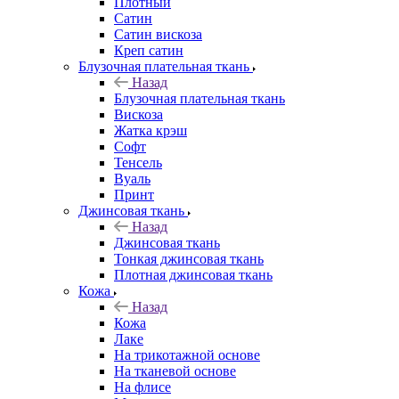
Плотный
Сатин
Сатин вискоза
Креп сатин
Блузочная плательная ткань
Назад
Блузочная плательная ткань
Вискоза
Жатка крэш
Софт
Тенсель
Вуаль
Принт
Джинсовая ткань
Назад
Джинсовая ткань
Тонкая джинсовая ткань
Плотная джинсовая ткань
Кожа
Назад
Кожа
Лаке
На трикотажной основе
На тканевой основе
На флисе