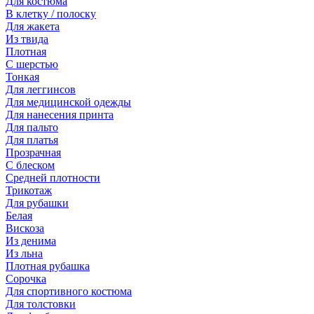
Для костюма
В клетку / полоску
Для жакета
Из твида
Плотная
С шерстью
Тонкая
Для леггинсов
Для медицинской одежды
Для нанесения принта
Для пальто
Для платья
Прозрачная
С блеском
Средней плотности
Трикотаж
Для рубашки
Белая
Вискоза
Из денима
Из льна
Плотная рубашка
Сорочка
Для спортивного костюма
Для толстовки