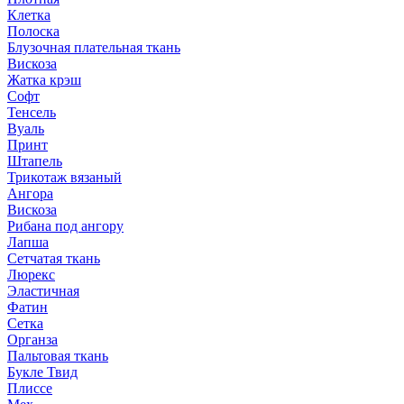
Клетка
Полоска
Блузочная плательная ткань
Вискоза
Жатка крэш
Софт
Тенсель
Вуаль
Принт
Штапель
Трикотаж вязаный
Ангора
Вискоза
Рибана под ангору
Лапша
Сетчатая ткань
Люрекс
Эластичная
Фатин
Сетка
Органза
Пальтовая ткань
Букле Твид
Плиссе