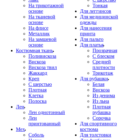
На трикотажной
Тонкая
основе
Для леггинсов
На тканевой
Для медицинской
основе
одежды
На флисе
Для нанесения
Металлик
принта
На замшевой
Для пальто
основе
Для платья
Костюмная ткань
Прозрачная
Поливискоза
С блеском
Вискоза
Средней
Вискоза твил
плотности
Жаккард
Трикотаж
Креп
Для рубашки
С шерстью
Белая
Плотная
Вискоза
Клетка
Из денима
Полоска
Из льна
Лен
Плотная
Лен однотонный
рубашка
Лен
Сорочка
принтованный
Для спортивного
Мех
костюма
Соболь
Для толстовки