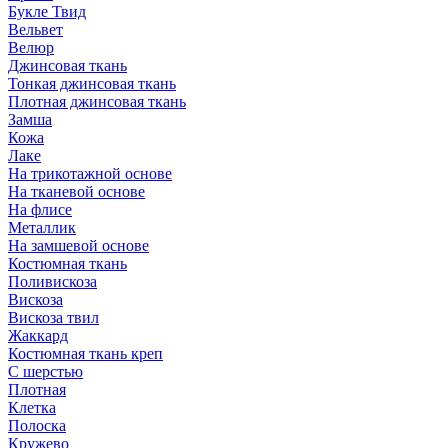
Букле Твид
Вельвет
Велюр
Джинсовая ткань
Тонкая джинсовая ткань
Плотная джинсовая ткань
Замша
Кожа
Лаке
На трикотажной основе
На тканевой основе
На флисе
Металлик
На замшевой основе
Костюмная ткань
Поливискоза
Вискоза
Вискоза твил
Жаккард
Костюмная ткань креп
С шерстью
Плотная
Клетка
Полоска
Кружево