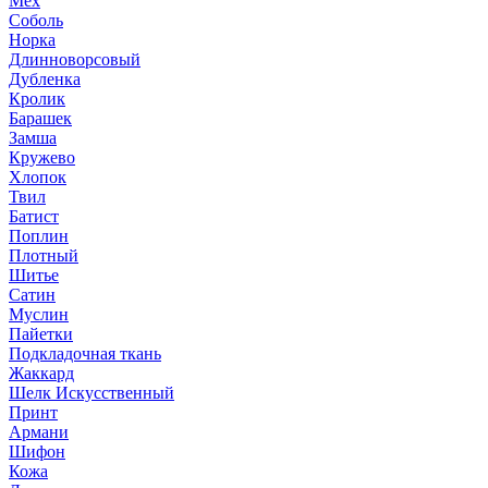
Мех
Соболь
Норка
Длинноворсовый
Дубленка
Кролик
Барашек
Замша
Кружево
Хлопок
Твил
Батист
Поплин
Плотный
Шитье
Сатин
Муслин
Пайетки
Подкладочная ткань
Жаккард
Шелк Искусственный
Принт
Армани
Шифон
Кожа