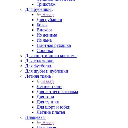
Трикотаж
Для рубашки
Назад
Для рубашки
Белая
Вискоза
Из денима
Из льна
Плотная рубашка
Сорочка
Для спортивного костюма
Для толстовки
Для футболки
Для шубы и дубленки
Летняя ткань
Назад
Летняя ткань
Для летнего костюма
Для топа
Для туники
Для шорт и юбки
Летние платья
Плащевая
Назад
Плащевая