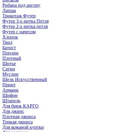
Рибана под ангору
Лапша
Трикотаж Футер
Футер 3-х нитка Петля
Футер 2-х нитка петля
Футер с начесом
Хлопок
Твил
Батист
Поплин
Плотный
Шитье
Сатин
Муслин
Шелк Искусственный
Принт
Армани
Шифон
Штапель
Для брюк КАРГО
Для джинс
Плотная джинса
Тонкая джинса
Для кожаной куртки