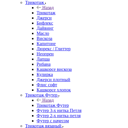
Трикотаж
Назад
Трикотаж
Джерси
Бифлекс
Дайвинг
Масло
Вискоза
Капитоне
Люрекс / Глиттер
Неопрен
Лапша
Рибана
Кашкорсе вискоза
Кулирка
Джерси плотный
Флис софт
Кашкорсе хлопок
Трикотаж Футер
Назад
Трикотаж Футер
Футер 3-х нитка Петля
Футер 2-х нитка петля
Футер с начесом
Трикотаж вязаный