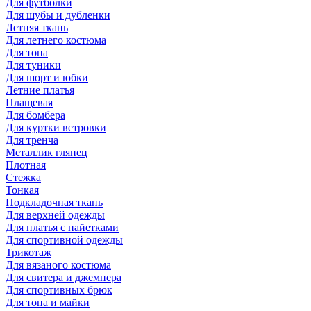
Для футболки
Для шубы и дубленки
Летняя ткань
Для летнего костюма
Для топа
Для туники
Для шорт и юбки
Летние платья
Плащевая
Для бомбера
Для куртки ветровки
Для тренча
Металлик глянец
Плотная
Стежка
Тонкая
Подкладочная ткань
Для верхней одежды
Для платья с пайетками
Для спортивной одежды
Трикотаж
Для вязаного костюма
Для свитера и джемпера
Для спортивных брюк
Для топа и майки