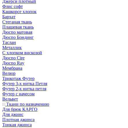
Джерси плотный
Флис софт
Кашкорсе хлопок
Бархат
Стеганая ткань
Плащевая ткань
Дюспо матовая
Дюспо Бондинг
Таслан
Металлик
С хлопком вискозой
Дюспо Cire
Дюспо Ray
Мембрана
Велюр
Трикотаж Футер
Футер 3-х нитка Петля
Футер 2-х нитка петля
Футер с начесом
Вельвет
Ткани по назначению
Для брюк КАРГО
Для джинс
Плотная джинса
Тонкая джинса