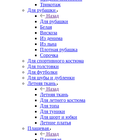
Трикотаж
Для рубашки
Назад
Для рубашки
Белая
Вискоза
Из денима
Из льна
Плотная рубашка
Сорочка
Для спортивного костюма
Для толстовки
Для футболки
Для шубы и дубленки
Летняя ткань
Назад
Летняя ткань
Для летнего костюма
Для топа
Для туники
Для шорт и юбки
Летние платья
Плащевая
Назад
Плащевая