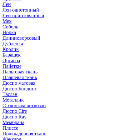
Лен
Лен однотонный
Лен принтованный
Мех
Соболь
Норка
Длинноворсовый
Дубленка
Кролик
Барашек
Органза
Пайетки
Пальтовая ткань
Плащевая ткань
Дюспо матовая
Дюспо Бондинг
Таслан
Металлик
С хлопком вискозой
Дюспо Cire
Дюспо Ray
Мембрана
Плиссе
Подкладочная ткань
Жаккард