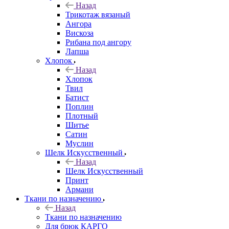
Назад
Трикотаж вязаный
Ангора
Вискоза
Рибана под ангору
Лапша
Хлопок
Назад
Хлопок
Твил
Батист
Поплин
Плотный
Шитье
Сатин
Муслин
Шелк Искусственный
Назад
Шелк Искусственный
Принт
Армани
Ткани по назначению
Назад
Ткани по назначению
Для брюк КАРГО