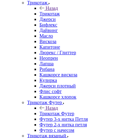
Трикотаж
Назад
Трикотаж
Джерси
Бифлекс
Дайвинг
Масло
Вискоза
Капитоне
Люрекс / Глиттер
Неопрен
Лапша
Рибана
Кашкорсе вискоза
Кулирка
Джерси плотный
Флис софт
Кашкорсе хлопок
Трикотаж Футер
Назад
Трикотаж Футер
Футер 3-х нитка Петля
Футер 2-х нитка петля
Футер с начесом
Трикотаж вязаный