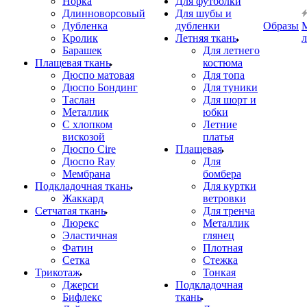
Норка
Для футболки
Длинноворсовый
Для шубы и
Дубленка
дубленки
Образы
Кролик
Летняя ткань
Барашек
Для летнего
Плащевая ткань
костюма
Дюспо матовая
Для топа
Дюспо Бондинг
Для туники
Таслан
Для шорт и
Металлик
юбки
С хлопком
Летние
вискозой
платья
Дюспо Cire
Плащевая
Дюспо Ray
Для
Мембрана
бомбера
Подкладочная ткань
Для куртки
Жаккард
ветровки
Сетчатая ткань
Для тренча
Люрекс
Металлик
Эластичная
глянец
Фатин
Плотная
Сетка
Стежка
Трикотаж
Тонкая
Джерси
Подкладочная
Бифлекс
ткань