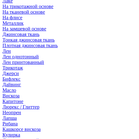
Лаке
На трикотажной основе
На тканевой основе
На флисе
Металлик
На замшевой основе
Джинсовая ткань
Тонкая джинсовая ткань
Плотная джинсовая ткань
Лен
Лен однотонный
Лен принтованный
Трикотаж
Джерси
Бифлекс
Дайвинг
Масло
Вискоза
Капитоне
Люрекс / Глиттер
Неопрен
Лапша
Рибана
Кашкорсе вискоза
Кулирка