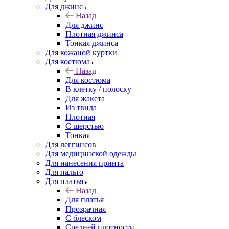
Для джинс
Назад
Для джинс
Плотная джинса
Тонкая джинса
Для кожаной куртки
Для костюма
Назад
Для костюма
В клетку / полоску
Для жакета
Из твида
Плотная
С шерстью
Тонкая
Для леггинсов
Для медицинской одежды
Для нанесения принта
Для пальто
Для платья
Назад
Для платья
Прозрачная
С блеском
Средней плотности