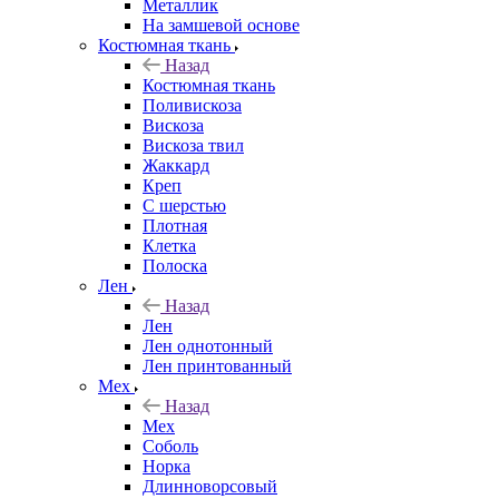
Металлик
На замшевой основе
Костюмная ткань
Назад
Костюмная ткань
Поливискоза
Вискоза
Вискоза твил
Жаккард
Креп
С шерстью
Плотная
Клетка
Полоска
Лен
Назад
Лен
Лен однотонный
Лен принтованный
Мех
Назад
Мех
Соболь
Норка
Длинноворсовый