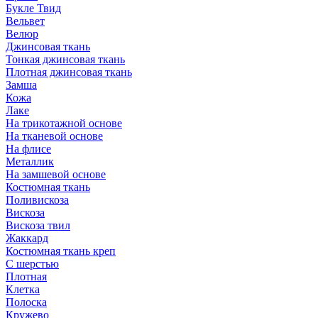
Букле Твид
Вельвет
Велюр
Джинсовая ткань
Тонкая джинсовая ткань
Плотная джинсовая ткань
Замша
Кожа
Лаке
На трикотажной основе
На тканевой основе
На флисе
Металлик
На замшевой основе
Костюмная ткань
Поливискоза
Вискоза
Вискоза твил
Жаккард
Костюмная ткань креп
С шерстью
Плотная
Клетка
Полоска
Кружево