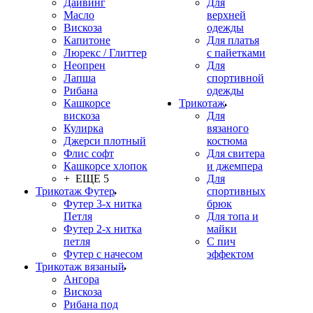
Дайвинг
Для
Масло
верхней
Вискоза
одежды
Капитоне
Для платья
Люрекс / Глиттер
с пайетками
Неопрен
Для
Лапша
спортивной
Рибана
одежды
Кашкорсе
Трикотаж
вискоза
Для
Кулирка
вязаного
Джерси плотный
костюма
Флис софт
Для свитера
Кашкорсе хлопок
и джемпера
+ ЕЩЕ 5
Для
Трикотаж Футер
спортивных
Футер 3-х нитка
брюк
Петля
Для топа и
Футер 2-х нитка
майки
петля
С пич
Футер с начесом
эффектом
Трикотаж вязаный
Ангора
Вискоза
Рибана под