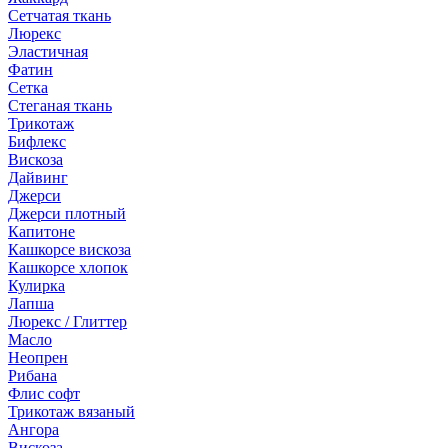
Сетчатая ткань
Люрекс
Эластичная
Фатин
Сетка
Стеганая ткань
Трикотаж
Бифлекс
Вискоза
Дайвинг
Джерси
Джерси плотный
Капитоне
Кашкорсе вискоза
Кашкорсе хлопок
Кулирка
Лапша
Люрекс / Глиттер
Масло
Неопрен
Рибана
Флис софт
Трикотаж вязаный
Ангора
Вискоза