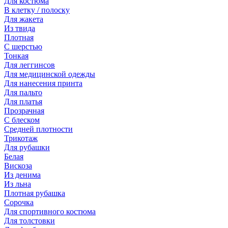
Для костюма
В клетку / полоску
Для жакета
Из твида
Плотная
С шерстью
Тонкая
Для леггинсов
Для медицинской одежды
Для нанесения принта
Для пальто
Для платья
Прозрачная
С блеском
Средней плотности
Трикотаж
Для рубашки
Белая
Вискоза
Из денима
Из льна
Плотная рубашка
Сорочка
Для спортивного костюма
Для толстовки