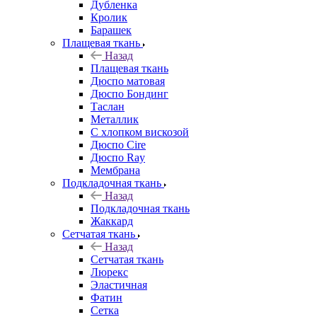
Дубленка
Кролик
Барашек
Плащевая ткань
Назад
Плащевая ткань
Дюспо матовая
Дюспо Бондинг
Таслан
Металлик
С хлопком вискозой
Дюспо Cire
Дюспо Ray
Мембрана
Подкладочная ткань
Назад
Подкладочная ткань
Жаккард
Сетчатая ткань
Назад
Сетчатая ткань
Люрекс
Эластичная
Фатин
Сетка