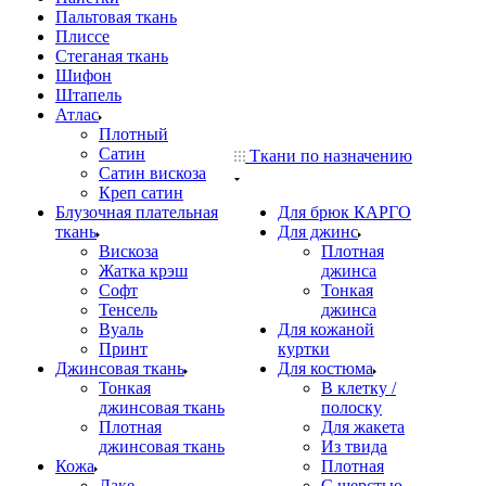
Пальтовая ткань
Плиссе
Стеганая ткань
Шифон
Штапель
Атлас
Плотный
Сатин
Ткани по назначению
Сатин вискоза
Креп сатин
Блузочная плательная
Для брюк КАРГО
ткань
Для джинс
Вискоза
Плотная
Жатка крэш
джинса
Софт
Тонкая
Тенсель
джинса
Вуаль
Для кожаной
Принт
куртки
Джинсовая ткань
Для костюма
Тонкая
В клетку /
джинсовая ткань
полоску
Плотная
Для жакета
джинсовая ткань
Из твида
Кожа
Плотная
Лаке
С шерстью