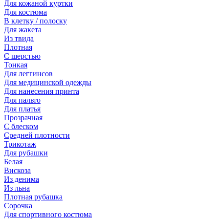
Для кожаной куртки
Для костюма
В клетку / полоску
Для жакета
Из твида
Плотная
С шерстью
Тонкая
Для леггинсов
Для медицинской одежды
Для нанесения принта
Для пальто
Для платья
Прозрачная
С блеском
Средней плотности
Трикотаж
Для рубашки
Белая
Вискоза
Из денима
Из льна
Плотная рубашка
Сорочка
Для спортивного костюма