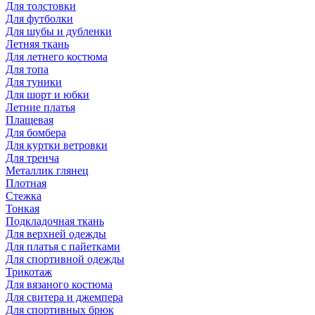
Для толстовки
Для футболки
Для шубы и дубленки
Летняя ткань
Для летнего костюма
Для топа
Для туники
Для шорт и юбки
Летние платья
Плащевая
Для бомбера
Для куртки ветровки
Для тренча
Металлик глянец
Плотная
Стежка
Тонкая
Подкладочная ткань
Для верхней одежды
Для платья с пайетками
Для спортивной одежды
Трикотаж
Для вязаного костюма
Для свитера и джемпера
Для спортивных брюк