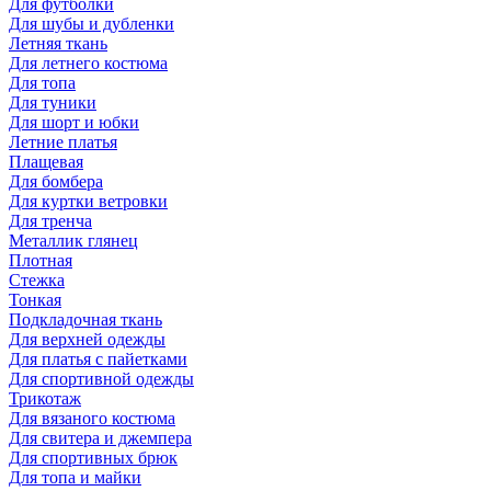
Для футболки
Для шубы и дубленки
Летняя ткань
Для летнего костюма
Для топа
Для туники
Для шорт и юбки
Летние платья
Плащевая
Для бомбера
Для куртки ветровки
Для тренча
Металлик глянец
Плотная
Стежка
Тонкая
Подкладочная ткань
Для верхней одежды
Для платья с пайетками
Для спортивной одежды
Трикотаж
Для вязаного костюма
Для свитера и джемпера
Для спортивных брюк
Для топа и майки