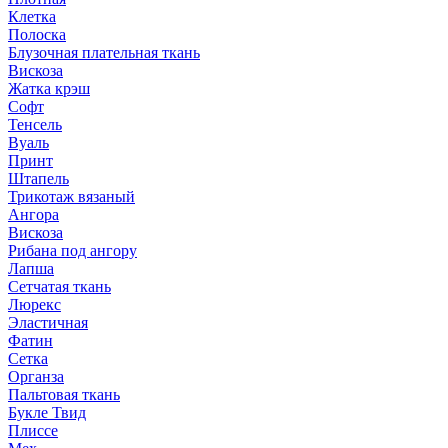
Клетка
Полоска
Блузочная плательная ткань
Вискоза
Жатка крэш
Софт
Тенсель
Вуаль
Принт
Штапель
Трикотаж вязаный
Ангора
Вискоза
Рибана под ангору
Лапша
Сетчатая ткань
Люрекс
Эластичная
Фатин
Сетка
Органза
Пальтовая ткань
Букле Твид
Плиссе