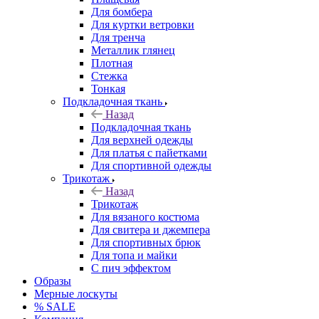
Для бомбера
Для куртки ветровки
Для тренча
Металлик глянец
Плотная
Стежка
Тонкая
Подкладочная ткань
Назад
Подкладочная ткань
Для верхней одежды
Для платья с пайетками
Для спортивной одежды
Трикотаж
Назад
Трикотаж
Для вязаного костюма
Для свитера и джемпера
Для спортивных брюк
Для топа и майки
С пич эффектом
Образы
Мерные лоскуты
% SALE