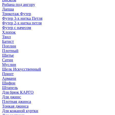
Рибана под ангору
Лапша
Трикотаж Футер
Футер 3-х нитка Петля
Футер 2-х нитка петля
Футер с начесом
Хлопок
Твил
Батист
Поплин
Плотный
Шитье
Сатин
Муслин
Шелк Искусственный
Принт
Армани
Шифон
Штапель
Для брюк КАРГО
Для джинс
Плотная джинса
Тонкая джинса
Для кожаной куртки