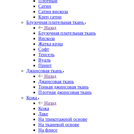
Плотный
Сатин
Сатин вискоза
Креп сатин
Блузочная плательная ткань
Назад
Блузочная плательная ткань
Вискоза
Жатка крэш
Софт
Тенсель
Вуаль
Принт
Джинсовая ткань
Назад
Джинсовая ткань
Тонкая джинсовая ткань
Плотная джинсовая ткань
Кожа
Назад
Кожа
Лаке
На трикотажной основе
На тканевой основе
На флисе