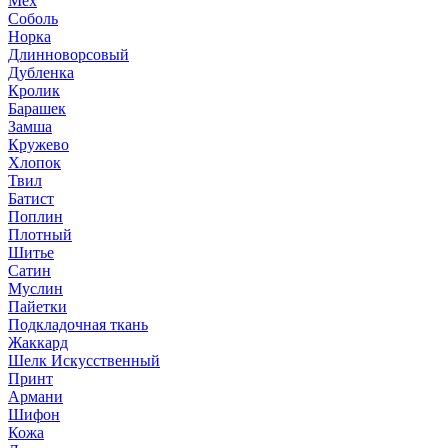
Мех
Соболь
Норка
Длинноворсовый
Дубленка
Кролик
Барашек
Замша
Кружево
Хлопок
Твил
Батист
Поплин
Плотный
Шитье
Сатин
Муслин
Пайетки
Подкладочная ткань
Жаккард
Шелк Искусственный
Принт
Армани
Шифон
Кожа