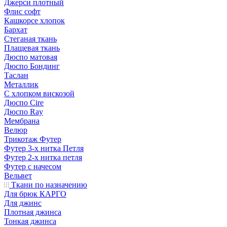
Джерси плотный
Флис софт
Кашкорсе хлопок
Бархат
Стеганая ткань
Плащевая ткань
Дюспо матовая
Дюспо Бондинг
Таслан
Металлик
С хлопком вискозой
Дюспо Cire
Дюспо Ray
Мембрана
Велюр
Трикотаж Футер
Футер 3-х нитка Петля
Футер 2-х нитка петля
Футер с начесом
Вельвет
Ткани по назначению
Для брюк КАРГО
Для джинс
Плотная джинса
Тонкая джинса