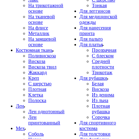
На трикотажной
Тонкая
основе
Для леггинсов
На тканевой
Для медицинской
основе
одежды
На флисе
Для нанесения
Металлик
принта
На замшевой
Для пальто
основе
Для платья
Костюмная ткань
Прозрачная
Поливискоза
С блеском
Вискоза
Средней
Вискоза твил
плотности
Жаккард
Трикотаж
Креп
Для рубашки
С шерстью
Белая
Плотная
Вискоза
Клетка
Из денима
Полоска
Из льна
Лен
Плотная
Лен однотонный
рубашка
Лен
Сорочка
принтованный
Для спортивного
Мех
костюма
Соболь
Для толстовки