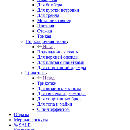
Для бомбера
Для куртки ветровки
Для тренча
Металлик глянец
Плотная
Стежка
Тонкая
Подкладочная ткань
Назад
Подкладочная ткань
Для верхней одежды
Для платья с пайетками
Для спортивной одежды
Трикотаж
Назад
Трикотаж
Для вязаного костюма
Для свитера и джемпера
Для спортивных брюк
Для топа и майки
С пич эффектом
Образы
Мерные лоскуты
% SALE