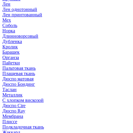
Лен
Лен однотонный
Лен принтованный
Мех
Соболь
Норка
Длинноворсовый
Дубленка
Кролик
Барашек
Органза
Пайетки
Пальтовая ткань
Плащевая ткань
Дюспо матовая
Дюспо Бондинг
Таслан
Металлик
С хлопком вискозой
Дюспо Cire
Дюспо Ray
Мембрана
Плиссе
Подкладочная ткань
Жаккард