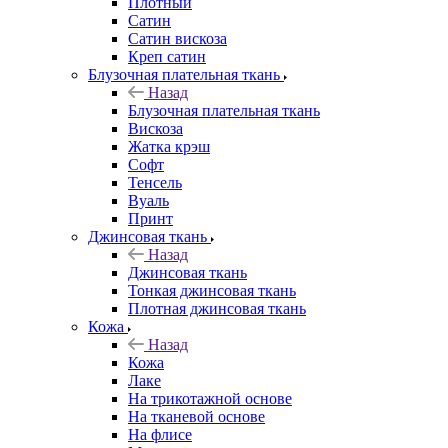
Плотный
Сатин
Сатин вискоза
Креп сатин
Блузочная плательная ткань
Назад
Блузочная плательная ткань
Вискоза
Жатка крэш
Софт
Тенсель
Вуаль
Принт
Джинсовая ткань
Назад
Джинсовая ткань
Тонкая джинсовая ткань
Плотная джинсовая ткань
Кожа
Назад
Кожа
Лаке
На трикотажной основе
На тканевой основе
На флисе