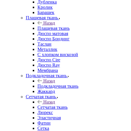
Дубленка
Кролик
Барашек
Плащевая ткань
Назад
Плащевая ткань
Дюспо матовая
Дюспо Бондинг
Таслан
Металлик
С хлопком вискозой
Дюспо Cire
Дюспо Ray
Мембрана
Подкладочная ткань
Назад
Подкладочная ткань
Жаккард
Сетчатая ткань
Назад
Сетчатая ткань
Люрекс
Эластичная
Фатин
Сетка