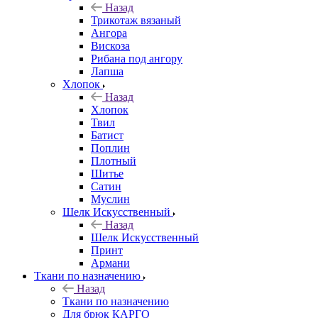
Назад
Трикотаж вязаный
Ангора
Вискоза
Рибана под ангору
Лапша
Хлопок
Назад
Хлопок
Твил
Батист
Поплин
Плотный
Шитье
Сатин
Муслин
Шелк Искусственный
Назад
Шелк Искусственный
Принт
Армани
Ткани по назначению
Назад
Ткани по назначению
Для брюк КАРГО