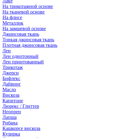
Лаке
На трикотажной основе
На тканевой основе
На флисе
Металлик
На замшевой основе
Джинсовая ткань
Тонкая джинсовая ткань
Плотная джинсовая ткань
Лен
Лен однотонный
Лен принтованный
Трикотаж
Джерси
Бифлекс
Дайвинг
Масло
Вискоза
Капитоне
Люрекс / Глиттер
Неопрен
Лапша
Рибана
Кашкорсе вискоза
Кулирка