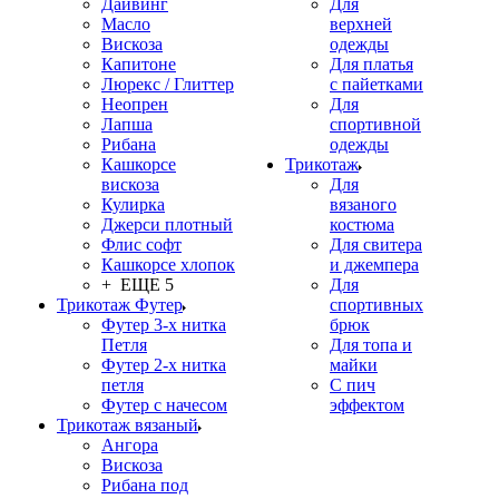
Дайвинг
Для
Масло
верхней
Вискоза
одежды
Капитоне
Для платья
Люрекс / Глиттер
с пайетками
Неопрен
Для
Лапша
спортивной
Рибана
одежды
Кашкорсе
Трикотаж
вискоза
Для
Кулирка
вязаного
Джерси плотный
костюма
Флис софт
Для свитера
Кашкорсе хлопок
и джемпера
+ ЕЩЕ 5
Для
Трикотаж Футер
спортивных
Футер 3-х нитка
брюк
Петля
Для топа и
Футер 2-х нитка
майки
петля
С пич
Футер с начесом
эффектом
Трикотаж вязаный
Ангора
Вискоза
Рибана под