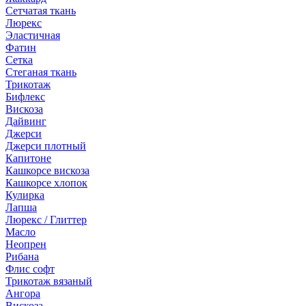
Сетчатая ткань
Люрекс
Эластичная
Фатин
Сетка
Стеганая ткань
Трикотаж
Бифлекс
Вискоза
Дайвинг
Джерси
Джерси плотный
Капитоне
Кашкорсе вискоза
Кашкорсе хлопок
Кулирка
Лапша
Люрекс / Глиттер
Масло
Неопрен
Рибана
Флис софт
Трикотаж вязаный
Ангора
Вискоза