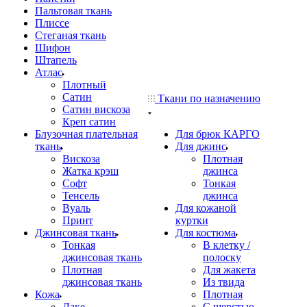
Пальтовая ткань
Плиссе
Стеганая ткань
Шифон
Штапель
Атлас
Плотный
Сатин
Ткани по назначению
Сатин вискоза
Креп сатин
Блузочная плательная
Для брюк КАРГО
ткань
Для джинс
Вискоза
Плотная
Жатка крэш
джинса
Софт
Тонкая
Тенсель
джинса
Вуаль
Для кожаной
Принт
куртки
Джинсовая ткань
Для костюма
Тонкая
В клетку /
джинсовая ткань
полоску
Плотная
Для жакета
джинсовая ткань
Из твида
Кожа
Плотная
Лаке
С шерстью