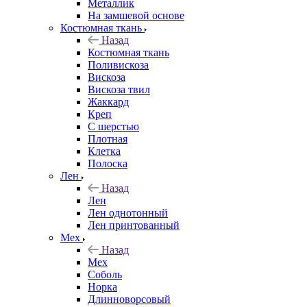
Металлик
На замшевой основе
Костюмная ткань
Назад
Костюмная ткань
Поливискоза
Вискоза
Вискоза твил
Жаккард
Креп
С шерстью
Плотная
Клетка
Полоска
Лен
Назад
Лен
Лен однотонный
Лен принтованный
Мех
Назад
Мех
Соболь
Норка
Длинноворсовый