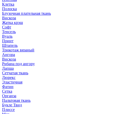
Клетка
Полоска
Блузочная плательная ткань
Вискоза
Жатка крэш
Софт
Тенсель
Вуаль
Принт
Штапель
Трикотаж вязаный
Ангора
Вискоза
Рибана под ангору
Лапша
Сетчатая ткань
Люрекс
Эластичная
Фатин
Сетка
Органза
Пальтовая ткань
Букле Твид
Плиссе