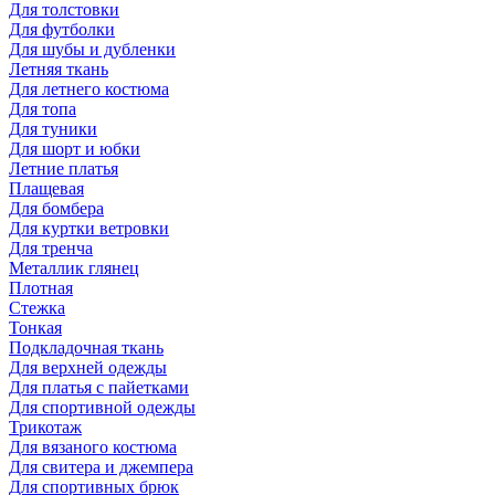
Для толстовки
Для футболки
Для шубы и дубленки
Летняя ткань
Для летнего костюма
Для топа
Для туники
Для шорт и юбки
Летние платья
Плащевая
Для бомбера
Для куртки ветровки
Для тренча
Металлик глянец
Плотная
Стежка
Тонкая
Подкладочная ткань
Для верхней одежды
Для платья с пайетками
Для спортивной одежды
Трикотаж
Для вязаного костюма
Для свитера и джемпера
Для спортивных брюк