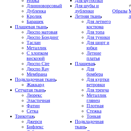
Норка
Для футболки
Длинноворсовый
Для шубы и
Дубленка
дубленки
Образы
Кролик
Летняя ткань
Барашек
Для летнего
Плащевая ткань
костюма
Дюспо матовая
Для топа
Дюспо Бондинг
Для туники
Таслан
Для шорт и
Металлик
юбки
С хлопком
Летние
вискозой
платья
Дюспо Cire
Плащевая
Дюспо Ray
Для
Мембрана
бомбера
Подкладочная ткань
Для куртки
Жаккард
ветровки
Сетчатая ткань
Для тренча
Люрекс
Металлик
Эластичная
глянец
Фатин
Плотная
Сетка
Стежка
Трикотаж
Тонкая
Джерси
Подкладочная
Бифлекс
ткань