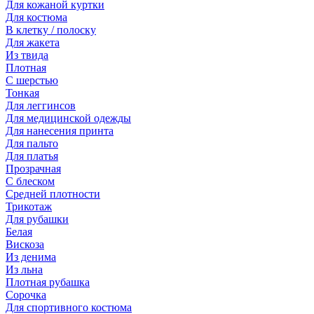
Для кожаной куртки
Для костюма
В клетку / полоску
Для жакета
Из твида
Плотная
С шерстью
Тонкая
Для леггинсов
Для медицинской одежды
Для нанесения принта
Для пальто
Для платья
Прозрачная
С блеском
Средней плотности
Трикотаж
Для рубашки
Белая
Вискоза
Из денима
Из льна
Плотная рубашка
Сорочка
Для спортивного костюма