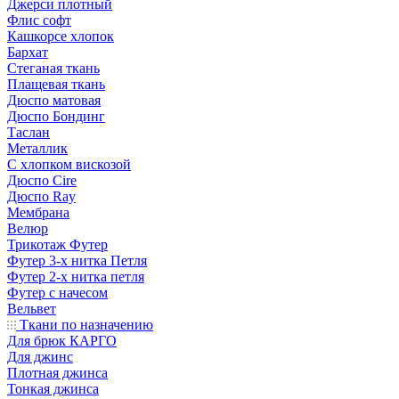
Джерси плотный
Флис софт
Кашкорсе хлопок
Бархат
Стеганая ткань
Плащевая ткань
Дюспо матовая
Дюспо Бондинг
Таслан
Металлик
С хлопком вискозой
Дюспо Cire
Дюспо Ray
Мембрана
Велюр
Трикотаж Футер
Футер 3-х нитка Петля
Футер 2-х нитка петля
Футер с начесом
Вельвет
Ткани по назначению
Для брюк КАРГО
Для джинс
Плотная джинса
Тонкая джинса