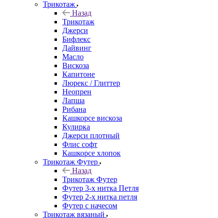
Трикотаж
Назад
Трикотаж
Джерси
Бифлекс
Дайвинг
Масло
Вискоза
Капитоне
Люрекс / Глиттер
Неопрен
Лапша
Рибана
Кашкорсе вискоза
Кулирка
Джерси плотный
Флис софт
Кашкорсе хлопок
Трикотаж Футер
Назад
Трикотаж Футер
Футер 3-х нитка Петля
Футер 2-х нитка петля
Футер с начесом
Трикотаж вязаный