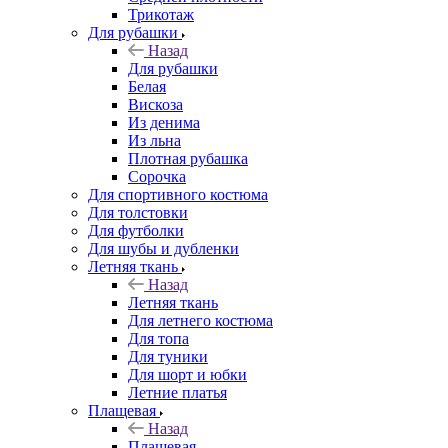
Трикотаж
Для рубашки
Назад
Для рубашки
Белая
Вискоза
Из денима
Из льна
Плотная рубашка
Сорочка
Для спортивного костюма
Для толстовки
Для футболки
Для шубы и дубленки
Летняя ткань
Назад
Летняя ткань
Для летнего костюма
Для топа
Для туники
Для шорт и юбки
Летние платья
Плащевая
Назад
Плащевая