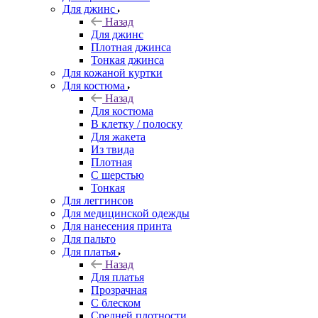
Для джинс
Назад
Для джинс
Плотная джинса
Тонкая джинса
Для кожаной куртки
Для костюма
Назад
Для костюма
В клетку / полоску
Для жакета
Из твида
Плотная
С шерстью
Тонкая
Для леггинсов
Для медицинской одежды
Для нанесения принта
Для пальто
Для платья
Назад
Для платья
Прозрачная
С блеском
Средней плотности