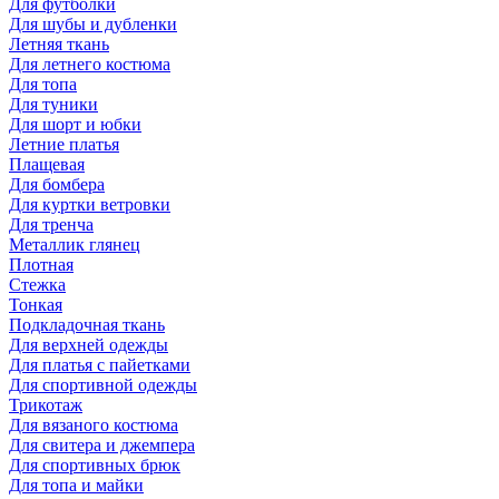
Для футболки
Для шубы и дубленки
Летняя ткань
Для летнего костюма
Для топа
Для туники
Для шорт и юбки
Летние платья
Плащевая
Для бомбера
Для куртки ветровки
Для тренча
Металлик глянец
Плотная
Стежка
Тонкая
Подкладочная ткань
Для верхней одежды
Для платья с пайетками
Для спортивной одежды
Трикотаж
Для вязаного костюма
Для свитера и джемпера
Для спортивных брюк
Для топа и майки