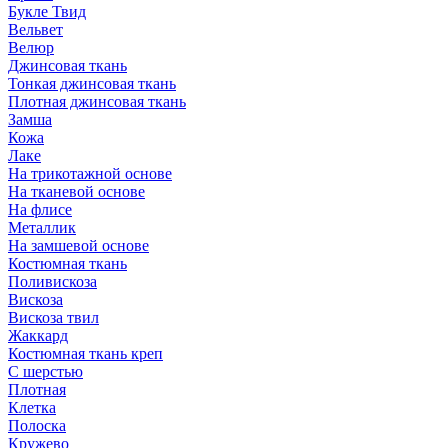
Букле Твид
Вельвет
Велюр
Джинсовая ткань
Тонкая джинсовая ткань
Плотная джинсовая ткань
Замша
Кожа
Лаке
На трикотажной основе
На тканевой основе
На флисе
Металлик
На замшевой основе
Костюмная ткань
Поливискоза
Вискоза
Вискоза твил
Жаккард
Костюмная ткань креп
С шерстью
Плотная
Клетка
Полоска
Кружево