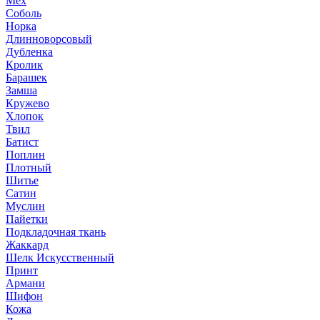
Мех
Соболь
Норка
Длинноворсовый
Дубленка
Кролик
Барашек
Замша
Кружево
Хлопок
Твил
Батист
Поплин
Плотный
Шитье
Сатин
Муслин
Пайетки
Подкладочная ткань
Жаккард
Шелк Искусственный
Принт
Армани
Шифон
Кожа