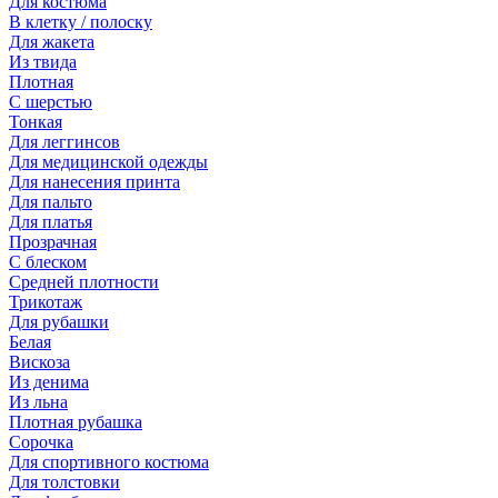
Для костюма
В клетку / полоску
Для жакета
Из твида
Плотная
С шерстью
Тонкая
Для леггинсов
Для медицинской одежды
Для нанесения принта
Для пальто
Для платья
Прозрачная
С блеском
Средней плотности
Трикотаж
Для рубашки
Белая
Вискоза
Из денима
Из льна
Плотная рубашка
Сорочка
Для спортивного костюма
Для толстовки