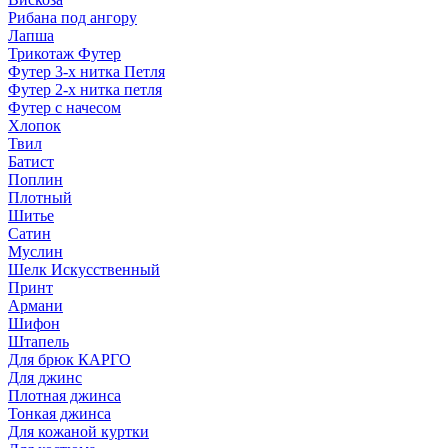
Рибана под ангору
Лапша
Трикотаж Футер
Футер 3-х нитка Петля
Футер 2-х нитка петля
Футер с начесом
Хлопок
Твил
Батист
Поплин
Плотный
Шитье
Сатин
Муслин
Шелк Искусственный
Принт
Армани
Шифон
Штапель
Для брюк КАРГО
Для джинс
Плотная джинса
Тонкая джинса
Для кожаной куртки