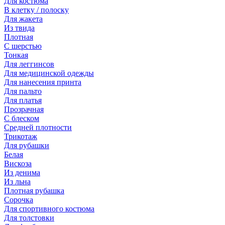
Для костюма
В клетку / полоску
Для жакета
Из твида
Плотная
С шерстью
Тонкая
Для леггинсов
Для медицинской одежды
Для нанесения принта
Для пальто
Для платья
Прозрачная
С блеском
Средней плотности
Трикотаж
Для рубашки
Белая
Вискоза
Из денима
Из льна
Плотная рубашка
Сорочка
Для спортивного костюма
Для толстовки