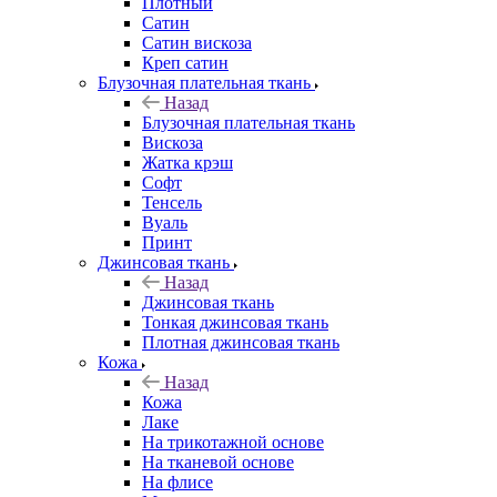
Плотный
Сатин
Сатин вискоза
Креп сатин
Блузочная плательная ткань
Назад
Блузочная плательная ткань
Вискоза
Жатка крэш
Софт
Тенсель
Вуаль
Принт
Джинсовая ткань
Назад
Джинсовая ткань
Тонкая джинсовая ткань
Плотная джинсовая ткань
Кожа
Назад
Кожа
Лаке
На трикотажной основе
На тканевой основе
На флисе