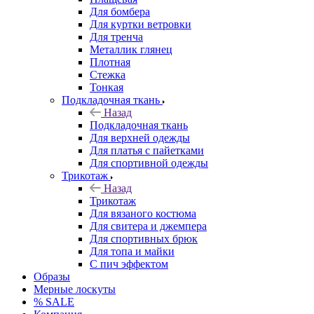
Для бомбера
Для куртки ветровки
Для тренча
Металлик глянец
Плотная
Стежка
Тонкая
Подкладочная ткань
Назад
Подкладочная ткань
Для верхней одежды
Для платья с пайетками
Для спортивной одежды
Трикотаж
Назад
Трикотаж
Для вязаного костюма
Для свитера и джемпера
Для спортивных брюк
Для топа и майки
С пич эффектом
Образы
Мерные лоскуты
% SALE