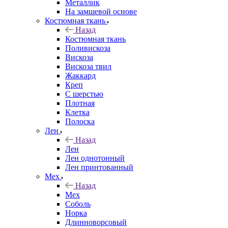
Металлик
На замшевой основе
Костюмная ткань
Назад
Костюмная ткань
Поливискоза
Вискоза
Вискоза твил
Жаккард
Креп
С шерстью
Плотная
Клетка
Полоска
Лен
Назад
Лен
Лен однотонный
Лен принтованный
Мех
Назад
Мех
Соболь
Норка
Длинноворсовый