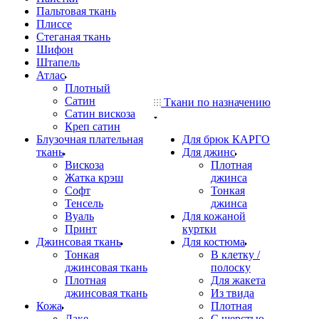
Пальтовая ткань
Плиссе
Стеганая ткань
Шифон
Штапель
Атлас
Плотный
Сатин
Ткани по назначению
Сатин вискоза
Креп сатин
Блузочная плательная
Для брюк КАРГО
ткань
Для джинс
Вискоза
Плотная
Жатка крэш
джинса
Софт
Тонкая
Тенсель
джинса
Вуаль
Для кожаной
Принт
куртки
Джинсовая ткань
Для костюма
Тонкая
В клетку /
джинсовая ткань
полоску
Плотная
Для жакета
джинсовая ткань
Из твида
Кожа
Плотная
Лаке
С шерстью