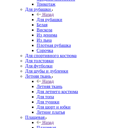
Трикотаж
Для рубашки
Назад
Для рубашки
Белая
Вискоза
Из денима
Из льна
Плотная рубашка
Сорочка
Для спортивного костюма
Для толстовки
Для футболки
Для шубы и дубленки
Летняя ткань
Назад
Летняя ткань
Для летнего костюма
Для топа
Для туники
Для шорт и юбки
Летние платья
Плащевая
Назад
Плащевая