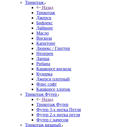
Трикотаж
Назад
Трикотаж
Джерси
Бифлекс
Дайвинг
Масло
Вискоза
Капитоне
Люрекс / Глиттер
Неопрен
Лапша
Рибана
Кашкорсе вискоза
Кулирка
Джерси плотный
Флис софт
Кашкорсе хлопок
Трикотаж Футер
Назад
Трикотаж Футер
Футер 3-х нитка Петля
Футер 2-х нитка петля
Футер с начесом
Трикотаж вязаный