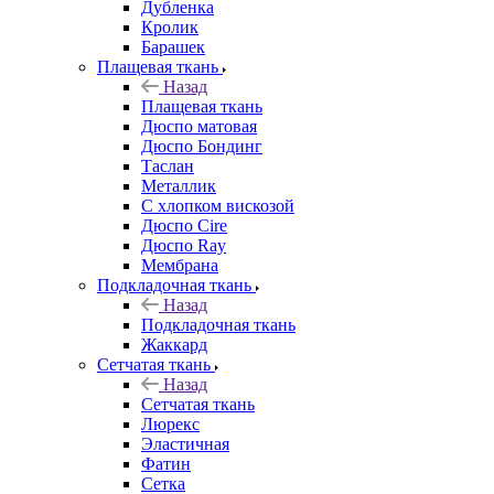
Дубленка
Кролик
Барашек
Плащевая ткань
Назад
Плащевая ткань
Дюспо матовая
Дюспо Бондинг
Таслан
Металлик
С хлопком вискозой
Дюспо Cire
Дюспо Ray
Мембрана
Подкладочная ткань
Назад
Подкладочная ткань
Жаккард
Сетчатая ткань
Назад
Сетчатая ткань
Люрекс
Эластичная
Фатин
Сетка