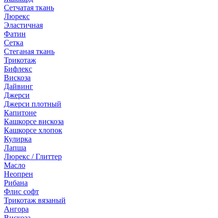
Сетчатая ткань
Люрекс
Эластичная
Фатин
Сетка
Стеганая ткань
Трикотаж
Бифлекс
Вискоза
Дайвинг
Джерси
Джерси плотный
Капитоне
Кашкорсе вискоза
Кашкорсе хлопок
Кулирка
Лапша
Люрекс / Глиттер
Масло
Неопрен
Рибана
Флис софт
Трикотаж вязаный
Ангора
Вискоза