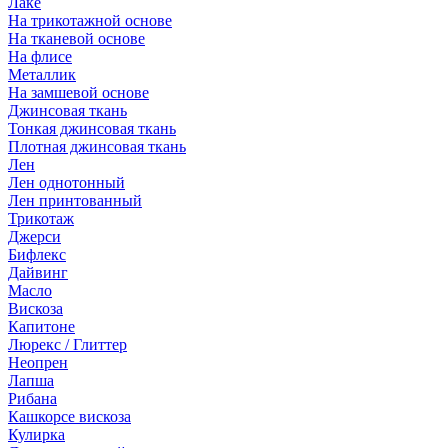
Лаке
На трикотажной основе
На тканевой основе
На флисе
Металлик
На замшевой основе
Джинсовая ткань
Тонкая джинсовая ткань
Плотная джинсовая ткань
Лен
Лен однотонный
Лен принтованный
Трикотаж
Джерси
Бифлекс
Дайвинг
Масло
Вискоза
Капитоне
Люрекс / Глиттер
Неопрен
Лапша
Рибана
Кашкорсе вискоза
Кулирка