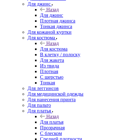
Для джинс
Назад
Для джинс
Плотная джинса
Тонкая джинса
Для кожаной куртки
Для костюма
Назад
Для костюма
В клетку / полоску
Для жакета
Из твида
Плотная
С шерстью
Тонкая
Для леггинсов
Для медицинской одежды
Для нанесения принта
Для пальто
Для платья
Назад
Для платья
Прозрачная
С блеском
Средней плотности