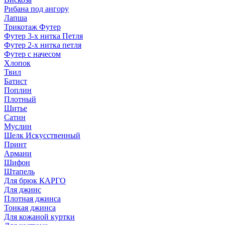
Рибана под ангору
Лапша
Трикотаж Футер
Футер 3-х нитка Петля
Футер 2-х нитка петля
Футер с начесом
Хлопок
Твил
Батист
Поплин
Плотный
Шитье
Сатин
Муслин
Шелк Искусственный
Принт
Армани
Шифон
Штапель
Для брюк КАРГО
Для джинс
Плотная джинса
Тонкая джинса
Для кожаной куртки