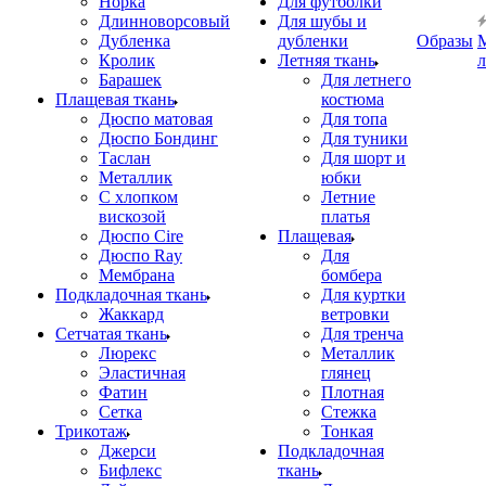
Норка
Для футболки
Длинноворсовый
Для шубы и
Дубленка
дубленки
Образы
Кролик
Летняя ткань
Барашек
Для летнего
Плащевая ткань
костюма
Дюспо матовая
Для топа
Дюспо Бондинг
Для туники
Таслан
Для шорт и
Металлик
юбки
С хлопком
Летние
вискозой
платья
Дюспо Cire
Плащевая
Дюспо Ray
Для
Мембрана
бомбера
Подкладочная ткань
Для куртки
Жаккард
ветровки
Сетчатая ткань
Для тренча
Люрекс
Металлик
Эластичная
глянец
Фатин
Плотная
Сетка
Стежка
Трикотаж
Тонкая
Джерси
Подкладочная
Бифлекс
ткань