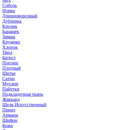
Мех
Соболь
Норка
Длинноворсовый
Дубленка
Кролик
Барашек
Замша
Кружево
Хлопок
Твил
Батист
Поплин
Плотный
Шитье
Сатин
Муслин
Пайетки
Подкладочная ткань
Жаккард
Шелк Искусственный
Принт
Армани
Шифон
Кожа