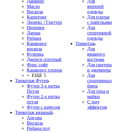
Дайвинг
Для
Масло
верхней
Вискоза
одежды
Капитоне
Для платья
Люрекс / Глиттер
с пайетками
Неопрен
Для
Лапша
спортивной
Рибана
одежды
Кашкорсе
Трикотаж
вискоза
Для
Кулирка
вязаного
Джерси плотный
костюма
Флис софт
Для свитера
Кашкорсе хлопок
и джемпера
+ ЕЩЕ 5
Для
Трикотаж Футер
спортивных
Футер 3-х нитка
брюк
Петля
Для топа и
Футер 2-х нитка
майки
петля
С пич
Футер с начесом
эффектом
Трикотаж вязаный
Ангора
Вискоза
Рибана под