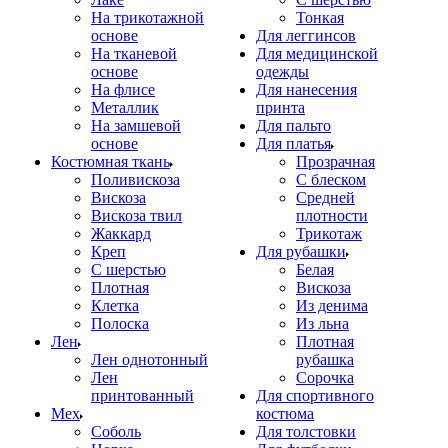
На трикотажной
Тонкая
основе
Для леггинсов
На тканевой
Для медицинской
основе
одежды
На флисе
Для нанесения
Металлик
принта
На замшевой
Для пальто
основе
Для платья
Костюмная ткань
Прозрачная
Поливискоза
С блеском
Вискоза
Средней
Вискоза твил
плотности
Жаккард
Трикотаж
Креп
Для рубашки
С шерстью
Белая
Плотная
Вискоза
Клетка
Из денима
Полоска
Из льна
Лен
Плотная
Лен однотонный
рубашка
Лен
Сорочка
принтованный
Для спортивного
Мех
костюма
Соболь
Для толстовки