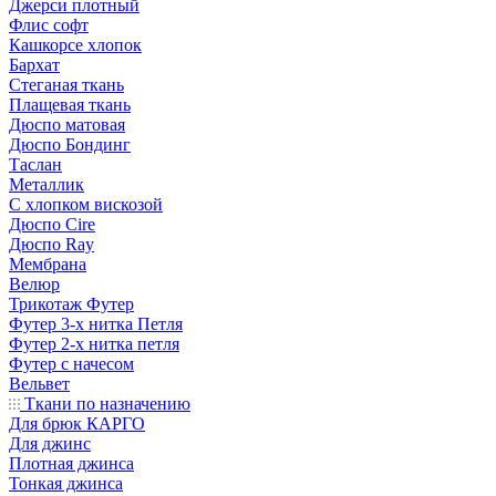
Джерси плотный
Флис софт
Кашкорсе хлопок
Бархат
Стеганая ткань
Плащевая ткань
Дюспо матовая
Дюспо Бондинг
Таслан
Металлик
С хлопком вискозой
Дюспо Cire
Дюспо Ray
Мембрана
Велюр
Трикотаж Футер
Футер 3-х нитка Петля
Футер 2-х нитка петля
Футер с начесом
Вельвет
Ткани по назначению
Для брюк КАРГО
Для джинс
Плотная джинса
Тонкая джинса