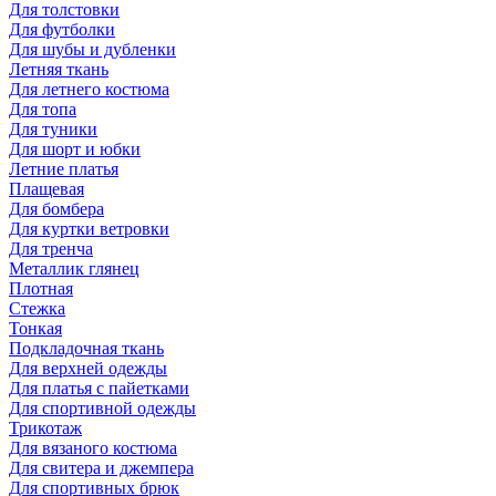
Для толстовки
Для футболки
Для шубы и дубленки
Летняя ткань
Для летнего костюма
Для топа
Для туники
Для шорт и юбки
Летние платья
Плащевая
Для бомбера
Для куртки ветровки
Для тренча
Металлик глянец
Плотная
Стежка
Тонкая
Подкладочная ткань
Для верхней одежды
Для платья с пайетками
Для спортивной одежды
Трикотаж
Для вязаного костюма
Для свитера и джемпера
Для спортивных брюк