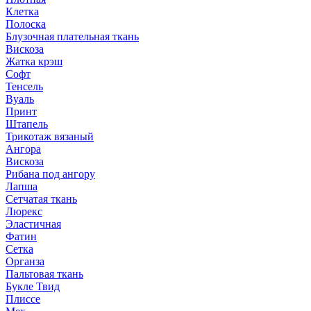
Клетка
Полоска
Блузочная плательная ткань
Вискоза
Жатка крэш
Софт
Тенсель
Вуаль
Принт
Штапель
Трикотаж вязаный
Ангора
Вискоза
Рибана под ангору
Лапша
Сетчатая ткань
Люрекс
Эластичная
Фатин
Сетка
Органза
Пальтовая ткань
Букле Твид
Плиссе