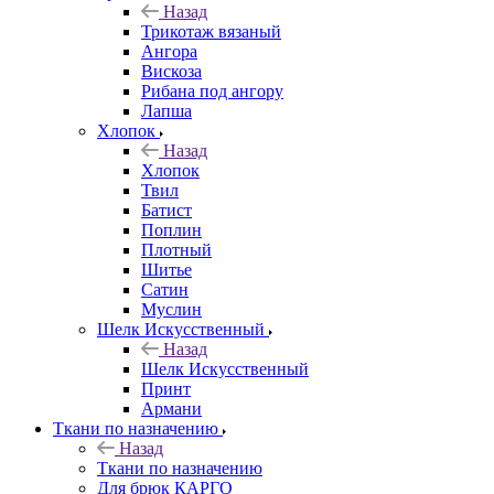
Назад
Трикотаж вязаный
Ангора
Вискоза
Рибана под ангору
Лапша
Хлопок
Назад
Хлопок
Твил
Батист
Поплин
Плотный
Шитье
Сатин
Муслин
Шелк Искусственный
Назад
Шелк Искусственный
Принт
Армани
Ткани по назначению
Назад
Ткани по назначению
Для брюк КАРГО