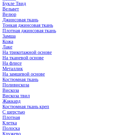
Букле Твид
Вельвет
Велюр
Джинсовая ткань
Тонкая джинсовая ткань
Плотная джинсовая ткань
Замша
Кожа
Лаке
На трикотажной основе
На тканевой основе
На флисе
Металлик
На замшевой основе
Костюмная ткань
Поливискоза
Вискоза
Вискоза твил
Жаккард
Костюмная ткань креп
С шерстью
Плотная
Клетка
Полоска
Кружево