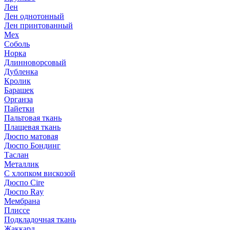
Лен
Лен однотонный
Лен принтованный
Мех
Соболь
Норка
Длинноворсовый
Дубленка
Кролик
Барашек
Органза
Пайетки
Пальтовая ткань
Плащевая ткань
Дюспо матовая
Дюспо Бондинг
Таслан
Металлик
С хлопком вискозой
Дюспо Cire
Дюспо Ray
Мембрана
Плиссе
Подкладочная ткань
Жаккард