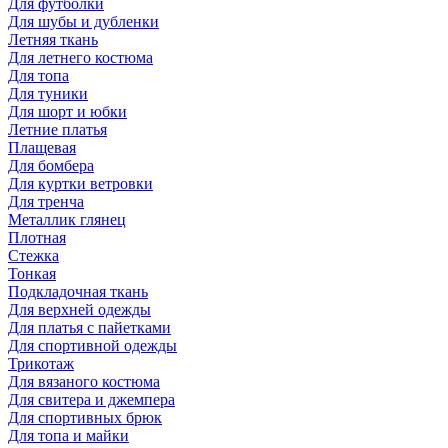
Для футболки
Для шубы и дубленки
Летняя ткань
Для летнего костюма
Для топа
Для туники
Для шорт и юбки
Летние платья
Плащевая
Для бомбера
Для куртки ветровки
Для тренча
Металлик глянец
Плотная
Стежка
Тонкая
Подкладочная ткань
Для верхней одежды
Для платья с пайетками
Для спортивной одежды
Трикотаж
Для вязаного костюма
Для свитера и джемпера
Для спортивных брюк
Для топа и майки