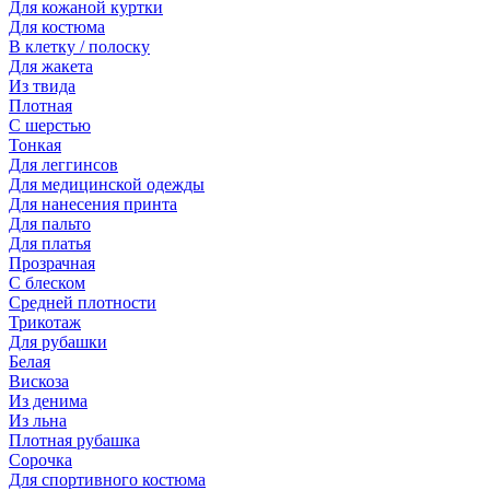
Для кожаной куртки
Для костюма
В клетку / полоску
Для жакета
Из твида
Плотная
С шерстью
Тонкая
Для леггинсов
Для медицинской одежды
Для нанесения принта
Для пальто
Для платья
Прозрачная
С блеском
Средней плотности
Трикотаж
Для рубашки
Белая
Вискоза
Из денима
Из льна
Плотная рубашка
Сорочка
Для спортивного костюма